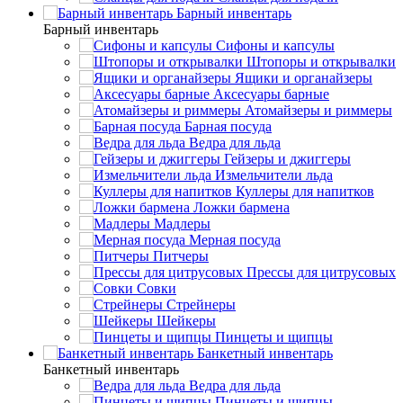
Барный инвентарь
Барный инвентарь
Сифоны и капсулы
Штопоры и открывалки
Ящики и органайзеры
Аксесуары барные
Атомайзеры и риммеры
Барная посуда
Ведра для льда
Гейзеры и джиггеры
Измельчители льда
Куллеры для напитков
Ложки бармена
Мадлеры
Мерная посуда
Питчеры
Прессы для цитрусовых
Совки
Стрейнеры
Шейкеры
Пинцеты и щипцы
Банкетный инвентарь
Банкетный инвентарь
Ведра для льда
Пинцеты и щипцы