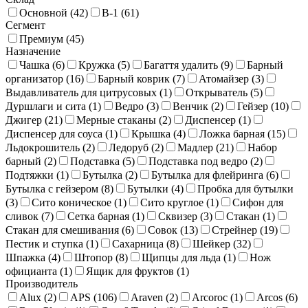
Основной (
42
)
В-1 (
61
)
Сегмент
Премиум (
45
)
Назначение
Чашка (
6
)
Кружка (
5
)
Багаття удалить (
9
)
Барный
организатор (
16
)
Барный коврик (
7
)
Атомайзер (
3
)
Выдавливатель для цитрусовых (
1
)
Открыватель (
5
)
Дуршлаги и сита (
1
)
Ведро (
3
)
Венчик (
2
)
Гейзер (
10
)
Джигер (
21
)
Мерные стаканы (
2
)
Диспенсер (
1
)
Диспенсер для соуса (
1
)
Крышка (
4
)
Ложка барная (
15
)
Льдокрошитель (
2
)
Ледоруб (
2
)
Мадлер (
21
)
Набор
барный (
2
)
Подставка (
5
)
Подставка под ведро (
2
)
Подтяжки (
1
)
Бутылка (
2
)
Бутылка для флейринга (
6
)
Бутылка с гейзером (
8
)
Бутылки (
4
)
Пробка для бутылки
(
3
)
Сито коническое (
1
)
Сито круглое (
1
)
Сифон для
сливок (
7
)
Сетка барная (
1
)
Сквизер (
3
)
Стакан (
1
)
Стакан для смешивания (
6
)
Совок (
13
)
Стрейнер (
19
)
Пестик и ступка (
1
)
Сахарница (
8
)
Шейкер (
32
)
Шпажка (
4
)
Штопор (
8
)
Щипцы для льда (
1
)
Нож
официанта (
1
)
Ящик для фруктов (
1
)
Производитель
Alux (
2
)
APS (
106
)
Araven (
2
)
Arcoroc (
1
)
Arcos (
6
)