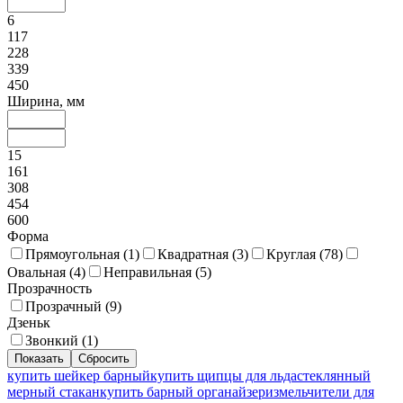
6
117
228
339
450
Ширина, мм
15
161
308
454
600
Форма
Прямоугольная (
1
)
Квадратная (
3
)
Круглая (
78
)
Овальная (
4
)
Неправильная (
5
)
Прозрачность
Прозрачный (
9
)
Дзеньк
Звонкий (
1
)
купить шейкер барный
купить щипцы для льда
стеклянный
мерный стакан
купить барный органайзер
измельчители для