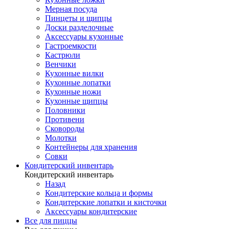
Мерная посуда
Пинцеты и щипцы
Доски разделочные
Аксессуары кухонные
Гастроемкости
Кастрюли
Венчики
Кухонные вилки
Кухонные лопатки
Кухонные ножи
Кухонные щипцы
Половники
Противени
Сковороды
Молотки
Контейнеры для хранения
Совки
Кондитерский инвентарь
Кондитерский инвентарь
Назад
Кондитерские кольца и формы
Кондитерские лопатки и кисточки
Аксессуары кондитерские
Все для пиццы