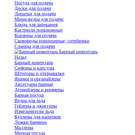
Посуда для подачи
Доски для подачи
Лопатки для подачи
Мини-ведра для подачи
Блюда для запекания
Кастрюли порционные
Корзины для подачи
Сковороды порционные, сотейники
Сланцы для подачи
Барный инвентарь
Назад
Барный инвентарь
Сифоны и капсулы
Штопоры и открывалки
Ящики и органайзеры
Аксесуары барные
Атомайзеры и риммеры
Барная посуда
Ведра для льда
Гейзеры и джиггеры
Измельчители льда
Куллеры для напитков
Ложки бармена
Мадлеры
Мерная посуда