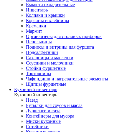
Емкости охладительные
Инвентарь
Колпаки и крышки
Корзины и хлебницы
Креманки
Мармит
Органайзеры для столовых приборов
Пепельницы
Подносы и витрины для фуршета
Подсалфетники
Сахарницы и масленки
Соусники и молочники
Стойки фуршетные
Тортовницы
Чафиндиши и нагревательные элементы
Щипцы фуршетные
Кухонный инвентарь
Кухонный инвентарь
Назад
Бутылки для соусов и масла
Дуршлаги и сита
Контейнеры для мусора
Миски кухонные
Сотейники
Кухонные ложки