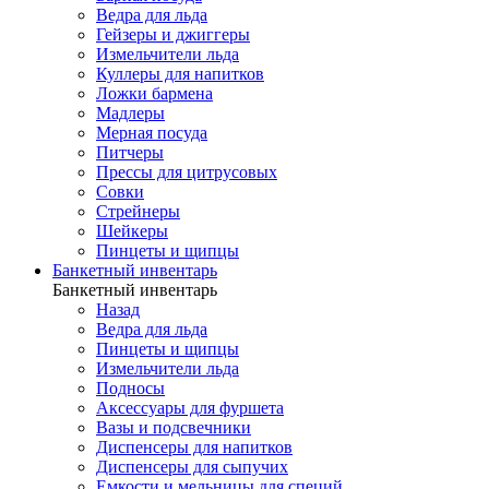
Ведра для льда
Гейзеры и джиггеры
Измельчители льда
Куллеры для напитков
Ложки бармена
Мадлеры
Мерная посуда
Питчеры
Прессы для цитрусовых
Совки
Стрейнеры
Шейкеры
Пинцеты и щипцы
Банкетный инвентарь
Банкетный инвентарь
Назад
Ведра для льда
Пинцеты и щипцы
Измельчители льда
Подносы
Аксессуары для фуршета
Вазы и подсвечники
Диспенсеры для напитков
Диспенсеры для сыпучих
Емкости и мельницы для специй