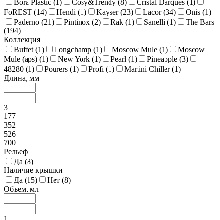
Bora Plastic (
1
)
Cosy&Trendy (
8
)
Cristal Darques (
1
)
FoREST (
14
)
Hendi (
1
)
Kayser (
23
)
Lacor (
34
)
Onis (
1
)
Paderno (
21
)
Pintinox (
2
)
Rak (
1
)
Sanelli (
1
)
The Bars
(
194
)
Коллекция
Buffet (
1
)
Longchamp (
1
)
Moscow Mule (
1
)
Moscow
Mule (aps) (
1
)
New York (
1
)
Pearl (
1
)
Pineapple (
3
)
48280 (
1
)
Pourers (
1
)
Profi (
1
)
Martini Chiller (
1
)
Длина, мм
3
177
352
526
700
Рельеф
Да (
8
)
Наличие крышки
Да (
15
)
Нет (
8
)
Объем, мл
1