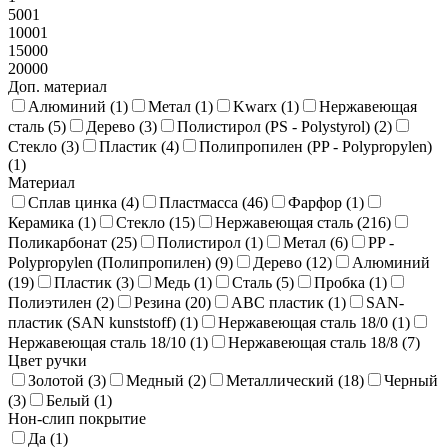
5001
10001
15000
20000
Доп. материал
Алюминий (
1
)
Метал (
1
)
Kwarx (
1
)
Нержавеющая
сталь (
5
)
Дерево (
3
)
Полистирол (PS - Polystyrol) (
2
)
Стекло (
3
)
Пластик (
4
)
Полипропилен (PP - Polypropylen)
(
1
)
Материал
Сплав цинка (
4
)
Пластмасса (
46
)
Фарфор (
1
)
Керамика (
1
)
Стекло (
15
)
Нержавеющая сталь (
216
)
Поликарбонат (
25
)
Полистирол (
1
)
Метал (
6
)
PP -
Polypropylen (Полипропилен) (
9
)
Дерево (
12
)
Алюминий
(
19
)
Пластик (
3
)
Медь (
1
)
Сталь (
5
)
Пробка (
1
)
Полиэтилен (
2
)
Резина (
20
)
ABC пластик (
1
)
SAN-
пластик (SAN kunststoff) (
1
)
Нержавеющая сталь 18/0 (
1
)
Нержавеющая сталь 18/10 (
1
)
Нержавеющая сталь 18/8 (
7
)
Цвет ручки
Золотой (
3
)
Медный (
2
)
Металлический (
18
)
Черный
(
3
)
Белый (
1
)
Нон-слип покрытие
Да (
1
)