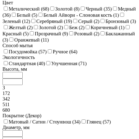
Цвет
Металический (
68
)
Золотой (
8
)
Черный (
35
)
Медный
(
36
)
Белый (
5
)
Белый Айвори - Слоновая кость (
1
)
Зеленый (
12
)
Серебряный (
19
)
Серый (
2
)
Бронзовый (
3
)
Желтый (
2
)
Золотой (
2
)
Беж (
2
)
Коричневый (
1
)
Красный (
5
)
Прозрачный (
9
)
Розовый (
2
)
Баклажанный
(
3
)
Оранжевый (
11
)
Способ мытья
Посудомойка (
57
)
Ручное (
64
)
Экологичность
Стандартная (
40
)
Улучшенная (
71
)
Высота, мм
3
172
342
511
680
Покрытие (Декор)
Матовый / Сатин / Стоунвош (
34
)
Глянец (
57
)
Диаметр, мм