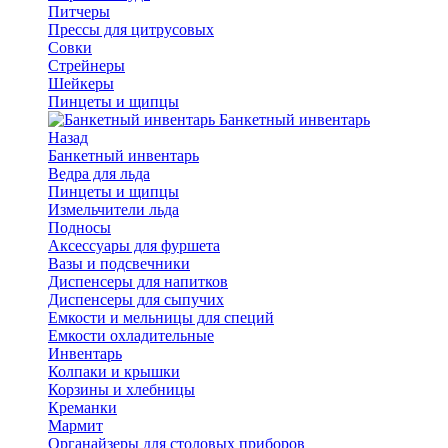
Питчеры
Прессы для цитрусовых
Совки
Стрейнеры
Шейкеры
Пинцеты и щипцы
Банкетный инвентарь
Назад
Банкетный инвентарь
Ведра для льда
Пинцеты и щипцы
Измельчители льда
Подносы
Аксессуары для фуршета
Вазы и подсвечники
Диспенсеры для напитков
Диспенсеры для сыпучих
Емкости и мельницы для специй
Емкости охладительные
Инвентарь
Колпаки и крышки
Корзины и хлебницы
Креманки
Мармит
Органайзеры для столовых приборов