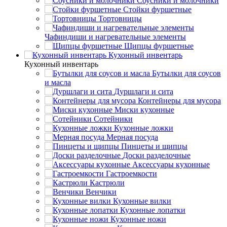
Соусники и молочники
Стойки фуршетные
Тортовницы
Чафиндиши и нагревательные элементы
Щипцы фуршетные
Кухонный инвентарь
Кухонный инвентарь
Бутылки для соусов
и масла
Дуршлаги и сита
Контейнеры для мусора
Миски кухонные
Сотейники
Кухонные ложки
Мерная посуда
Пинцеты и щипцы
Доски разделочные
Аксессуары кухонные
Гастроемкости
Кастрюли
Венчики
Кухонные вилки
Кухонные лопатки
Кухонные ножи