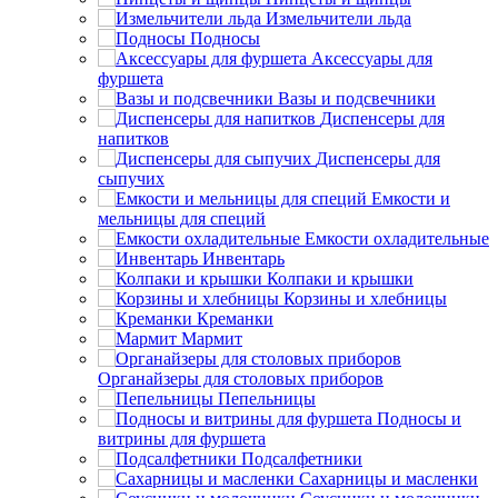
Измельчители льда
Подносы
Аксессуары для
фуршета
Вазы и подсвечники
Диспенсеры для
напитков
Диспенсеры для
сыпучих
Емкости и
мельницы для специй
Емкости охладительные
Инвентарь
Колпаки и крышки
Корзины и хлебницы
Креманки
Мармит
Органайзеры для столовых приборов
Пепельницы
Подносы и
витрины для фуршета
Подсалфетники
Сахарницы и масленки