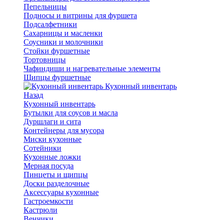
Пепельницы
Подносы и витрины для фуршета
Подсалфетники
Сахарницы и масленки
Соусники и молочники
Стойки фуршетные
Тортовницы
Чафиндиши и нагревательные элементы
Щипцы фуршетные
Кухонный инвентарь
Назад
Кухонный инвентарь
Бутылки для соусов и масла
Дуршлаги и сита
Контейнеры для мусора
Миски кухонные
Сотейники
Кухонные ложки
Мерная посуда
Пинцеты и щипцы
Доски разделочные
Аксессуары кухонные
Гастроемкости
Кастрюли
Венчики