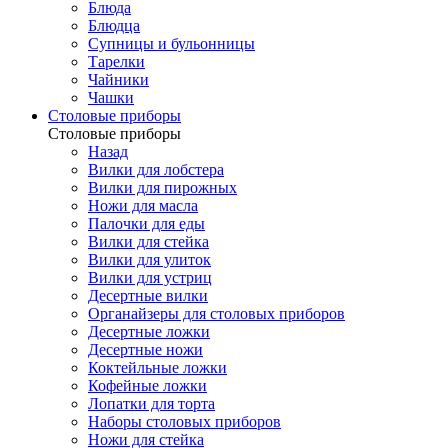
Блюда
Блюдца
Супницы и бульонницы
Тарелки
Чайники
Чашки
Cтоловые приборы
Cтоловые приборы
Назад
Вилки для лобстера
Вилки для пирожных
Ножи для масла
Палочки для еды
Вилки для стейка
Вилки для улиток
Вилки для устриц
Десертные вилки
Органайзеры для столовых приборов
Десертные ложки
Десертные ножи
Коктейльные ложки
Кофейные ложки
Лопатки для торта
Наборы столовых приборов
Ножи для стейка