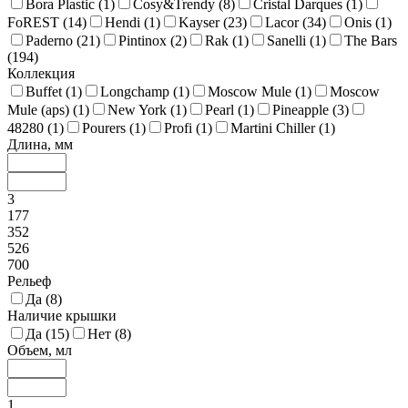
Bora Plastic (
1
)
Cosy&Trendy (
8
)
Cristal Darques (
1
)
FoREST (
14
)
Hendi (
1
)
Kayser (
23
)
Lacor (
34
)
Onis (
1
)
Paderno (
21
)
Pintinox (
2
)
Rak (
1
)
Sanelli (
1
)
The Bars
(
194
)
Коллекция
Buffet (
1
)
Longchamp (
1
)
Moscow Mule (
1
)
Moscow
Mule (aps) (
1
)
New York (
1
)
Pearl (
1
)
Pineapple (
3
)
48280 (
1
)
Pourers (
1
)
Profi (
1
)
Martini Chiller (
1
)
Длина, мм
3
177
352
526
700
Рельеф
Да (
8
)
Наличие крышки
Да (
15
)
Нет (
8
)
Объем, мл
1