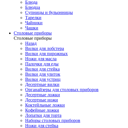
Блюда
Блюдца
Супницы и бульонницы
Тарелки
Чайники
Чашки
Cтоловые приборы
Cтоловые приборы
Назад
Вилки для лобстера
Вилки для пирожных
Ножи для масла
Палочки для еды
Вилки для стейка
Вилки для улиток
Вилки для устриц
Десертные вилки
Органайзеры для столовых приборов
Десертные ложки
Десертные ножи
Коктейльные ложки
Кофейные ложки
Лопатки для торта
Наборы столовых приборов
Ножи для стейка