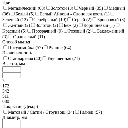
Цвет
Металический (
68
)
Золотой (
8
)
Черный (
35
)
Медный
(
36
)
Белый (
5
)
Белый Айвори - Слоновая кость (
1
)
Зеленый (
12
)
Серебряный (
19
)
Серый (
2
)
Бронзовый (
3
)
Желтый (
2
)
Золотой (
2
)
Беж (
2
)
Коричневый (
1
)
Красный (
5
)
Прозрачный (
9
)
Розовый (
2
)
Баклажанный
(
3
)
Оранжевый (
11
)
Способ мытья
Посудомойка (
57
)
Ручное (
64
)
Экологичность
Стандартная (
40
)
Улучшенная (
71
)
Высота, мм
3
172
342
511
680
Покрытие (Декор)
Матовый / Сатин / Стоунвош (
34
)
Глянец (
57
)
Диаметр, мм