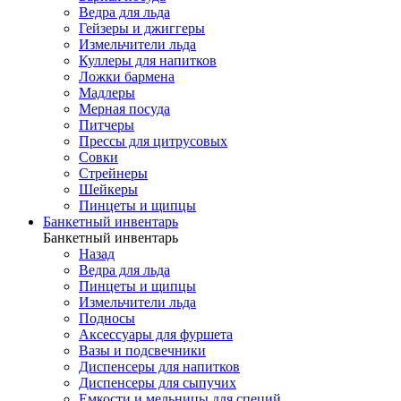
Ведра для льда
Гейзеры и джиггеры
Измельчители льда
Куллеры для напитков
Ложки бармена
Мадлеры
Мерная посуда
Питчеры
Прессы для цитрусовых
Совки
Стрейнеры
Шейкеры
Пинцеты и щипцы
Банкетный инвентарь
Банкетный инвентарь
Назад
Ведра для льда
Пинцеты и щипцы
Измельчители льда
Подносы
Аксессуары для фуршета
Вазы и подсвечники
Диспенсеры для напитков
Диспенсеры для сыпучих
Емкости и мельницы для специй