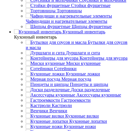
Соусники и молочники
Стойки фуршетные
Тортовницы
Чафиндиши и нагревательные элементы
Щипцы фуршетные
Кухонный инвентарь
Кухонный инвентарь
Бутылки для соусов
и масла
Дуршлаги и сита
Контейнеры для мусора
Миски кухонные
Сотейники
Кухонные ложки
Мерная посуда
Пинцеты и щипцы
Доски разделочные
Аксессуары кухонные
Гастроемкости
Кастрюли
Венчики
Кухонные вилки
Кухонные лопатки
Кухонные ножи