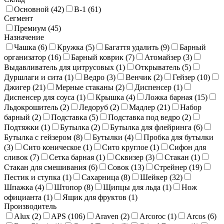
Основной (
42
)
В-1 (
61
)
Сегмент
Премиум (
45
)
Назначение
Чашка (
6
)
Кружка (
5
)
Багаття удалить (
9
)
Барный
организатор (
16
)
Барный коврик (
7
)
Атомайзер (
3
)
Выдавливатель для цитрусовых (
1
)
Открыватель (
5
)
Дуршлаги и сита (
1
)
Ведро (
3
)
Венчик (
2
)
Гейзер (
10
)
Джигер (
21
)
Мерные стаканы (
2
)
Диспенсер (
1
)
Диспенсер для соуса (
1
)
Крышка (
4
)
Ложка барная (
15
)
Льдокрошитель (
2
)
Ледоруб (
2
)
Мадлер (
21
)
Набор
барный (
2
)
Подставка (
5
)
Подставка под ведро (
2
)
Подтяжки (
1
)
Бутылка (
2
)
Бутылка для флейринга (
6
)
Бутылка с гейзером (
8
)
Бутылки (
4
)
Пробка для бутылки
(
3
)
Сито коническое (
1
)
Сито круглое (
1
)
Сифон для
сливок (
7
)
Сетка барная (
1
)
Сквизер (
3
)
Стакан (
1
)
Стакан для смешивания (
6
)
Совок (
13
)
Стрейнер (
19
)
Пестик и ступка (
1
)
Сахарница (
8
)
Шейкер (
32
)
Шпажка (
4
)
Штопор (
8
)
Щипцы для льда (
1
)
Нож
официанта (
1
)
Ящик для фруктов (
1
)
Производитель
Alux (
2
)
APS (
106
)
Araven (
2
)
Arcoroc (
1
)
Arcos (
6
)