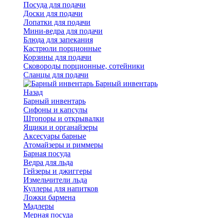
Посуда для подачи
Доски для подачи
Лопатки для подачи
Мини-ведра для подачи
Блюда для запекания
Кастрюли порционные
Корзины для подачи
Сковороды порционные, сотейники
Сланцы для подачи
Барный инвентарь
Назад
Барный инвентарь
Сифоны и капсулы
Штопоры и открывалки
Ящики и органайзеры
Аксесуары барные
Атомайзеры и риммеры
Барная посуда
Ведра для льда
Гейзеры и джиггеры
Измельчители льда
Куллеры для напитков
Ложки бармена
Мадлеры
Мерная посуда