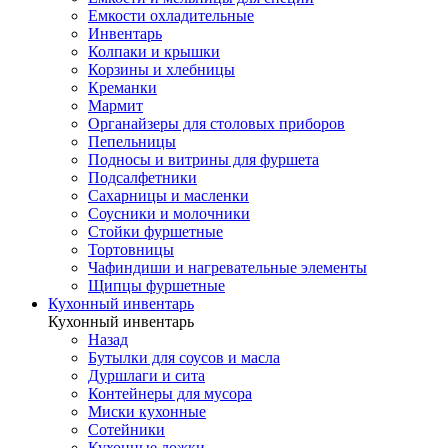
Емкости охладительные
Инвентарь
Колпаки и крышки
Корзины и хлебницы
Креманки
Мармит
Органайзеры для столовых приборов
Пепельницы
Подносы и витрины для фуршета
Подсалфетники
Сахарницы и масленки
Соусники и молочники
Стойки фуршетные
Тортовницы
Чафиндиши и нагревательные элементы
Щипцы фуршетные
Кухонный инвентарь
Кухонный инвентарь
Назад
Бутылки для соусов и масла
Дуршлаги и сита
Контейнеры для мусора
Миски кухонные
Сотейники
Кухонные ложки