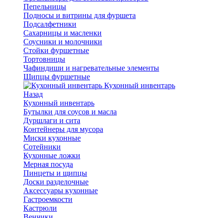
Пепельницы
Подносы и витрины для фуршета
Подсалфетники
Сахарницы и масленки
Соусники и молочники
Стойки фуршетные
Тортовницы
Чафиндиши и нагревательные элементы
Щипцы фуршетные
Кухонный инвентарь
Назад
Кухонный инвентарь
Бутылки для соусов и масла
Дуршлаги и сита
Контейнеры для мусора
Миски кухонные
Сотейники
Кухонные ложки
Мерная посуда
Пинцеты и щипцы
Доски разделочные
Аксессуары кухонные
Гастроемкости
Кастрюли
Венчики