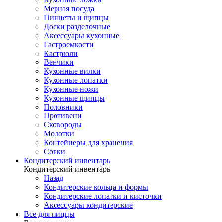
Мерная посуда
Пинцеты и щипцы
Доски разделочные
Аксессуары кухонные
Гастроемкости
Кастрюли
Венчики
Кухонные вилки
Кухонные лопатки
Кухонные ножи
Кухонные щипцы
Половники
Противени
Сковороды
Молотки
Контейнеры для хранения
Совки
Кондитерский инвентарь
Кондитерский инвентарь
Назад
Кондитерские кольца и формы
Кондитерские лопатки и кисточки
Аксессуары кондитерские
Все для пиццы