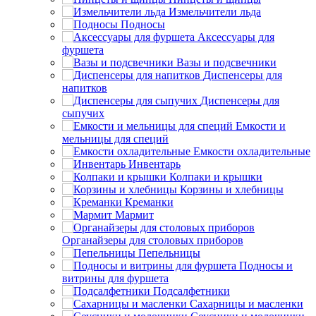
Измельчители льда
Подносы
Аксессуары для
фуршета
Вазы и подсвечники
Диспенсеры для
напитков
Диспенсеры для
сыпучих
Емкости и
мельницы для специй
Емкости охладительные
Инвентарь
Колпаки и крышки
Корзины и хлебницы
Креманки
Мармит
Органайзеры для столовых приборов
Пепельницы
Подносы и
витрины для фуршета
Подсалфетники
Сахарницы и масленки