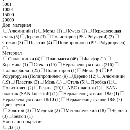
5001
10001
15000
20000
Доп. материал
Алюминий (
1
)
Метал (
1
)
Kwarx (
1
)
Нержавеющая
сталь (
5
)
Дерево (
3
)
Полистирол (PS - Polystyrol) (
2
)
Стекло (
3
)
Пластик (
4
)
Полипропилен (PP - Polypropylen)
(
1
)
Материал
Сплав цинка (
4
)
Пластмасса (
46
)
Фарфор (
1
)
Керамика (
1
)
Стекло (
15
)
Нержавеющая сталь (
216
)
Поликарбонат (
25
)
Полистирол (
1
)
Метал (
6
)
PP -
Polypropylen (Полипропилен) (
9
)
Дерево (
12
)
Алюминий
(
19
)
Пластик (
3
)
Медь (
1
)
Сталь (
5
)
Пробка (
1
)
Полиэтилен (
2
)
Резина (
20
)
ABC пластик (
1
)
SAN-
пластик (SAN kunststoff) (
1
)
Нержавеющая сталь 18/0 (
1
)
Нержавеющая сталь 18/10 (
1
)
Нержавеющая сталь 18/8 (
7
)
Цвет ручки
Золотой (
3
)
Медный (
2
)
Металлический (
18
)
Черный
(
3
)
Белый (
1
)
Нон-слип покрытие
Да (
1
)