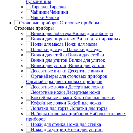
бульонницы
Тарелки
Чайники
Чашки
Cтоловые приборы
Cтоловые приборы
Вилки для лобстера
Вилки для пирожных
Ножи для масла
Палочки для еды
Вилки для стейка
Вилки для улиток
Вилки для устриц
Десертные вилки
Органайзеры для столовых приборов
Десертные ложки
Десертные ножи
Коктейльные ложки
Кофейные ложки
Лопатки для торта
Наборы столовых
приборов
Ножи для стейка
Ножи для устриц