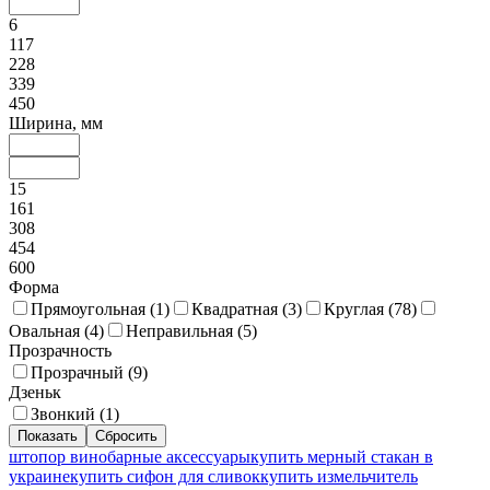
6
117
228
339
450
Ширина, мм
15
161
308
454
600
Форма
Прямоугольная (
1
)
Квадратная (
3
)
Круглая (
78
)
Овальная (
4
)
Неправильная (
5
)
Прозрачность
Прозрачный (
9
)
Дзеньк
Звонкий (
1
)
штопор вино
барные аксессуары
купить мерный стакан в
украине
купить сифон для сливок
купить измельчитель