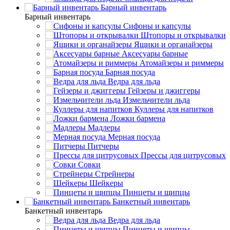
Барный инвентарь
Барный инвентарь
Сифоны и капсулы
Штопоры и открывалки
Ящики и органайзеры
Аксесуары барные
Атомайзеры и риммеры
Барная посуда
Ведра для льда
Гейзеры и джиггеры
Измельчители льда
Куллеры для напитков
Ложки бармена
Мадлеры
Мерная посуда
Питчеры
Прессы для цитрусовых
Совки
Стрейнеры
Шейкеры
Пинцеты и щипцы
Банкетный инвентарь
Банкетный инвентарь
Ведра для льда
Пинцеты и щипцы