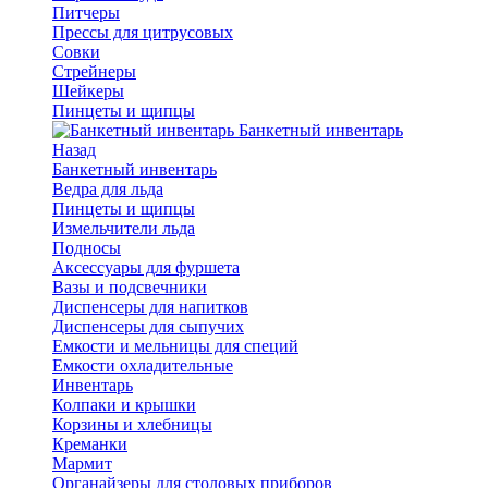
Питчеры
Прессы для цитрусовых
Совки
Стрейнеры
Шейкеры
Пинцеты и щипцы
Банкетный инвентарь
Назад
Банкетный инвентарь
Ведра для льда
Пинцеты и щипцы
Измельчители льда
Подносы
Аксессуары для фуршета
Вазы и подсвечники
Диспенсеры для напитков
Диспенсеры для сыпучих
Емкости и мельницы для специй
Емкости охладительные
Инвентарь
Колпаки и крышки
Корзины и хлебницы
Креманки
Мармит
Органайзеры для столовых приборов