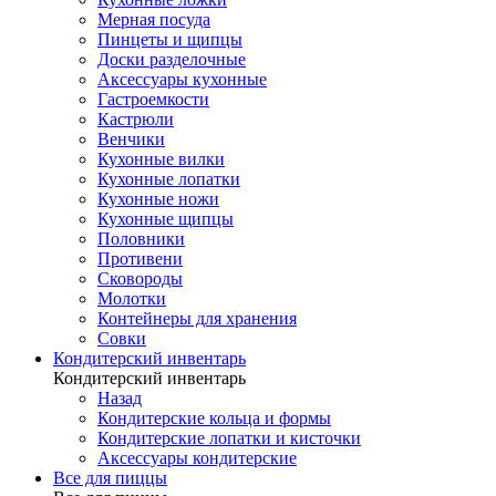
Мерная посуда
Пинцеты и щипцы
Доски разделочные
Аксессуары кухонные
Гастроемкости
Кастрюли
Венчики
Кухонные вилки
Кухонные лопатки
Кухонные ножи
Кухонные щипцы
Половники
Противени
Сковороды
Молотки
Контейнеры для хранения
Совки
Кондитерский инвентарь
Кондитерский инвентарь
Назад
Кондитерские кольца и формы
Кондитерские лопатки и кисточки
Аксессуары кондитерские
Все для пиццы