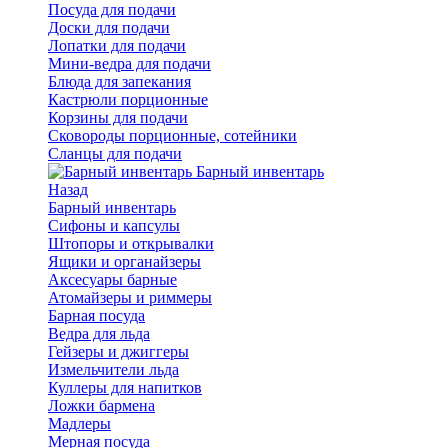
Посуда для подачи
Доски для подачи
Лопатки для подачи
Мини-ведра для подачи
Блюда для запекания
Кастрюли порционные
Корзины для подачи
Сковороды порционные, сотейники
Сланцы для подачи
Барный инвентарь
Назад
Барный инвентарь
Сифоны и капсулы
Штопоры и открывалки
Ящики и органайзеры
Аксесуары барные
Атомайзеры и риммеры
Барная посуда
Ведра для льда
Гейзеры и джиггеры
Измельчители льда
Куллеры для напитков
Ложки бармена
Мадлеры
Мерная посуда