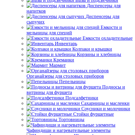
Вазы и подсвечники
Диспенсеры для
напитков
Диспенсеры для
сыпучих
Емкости и
мельницы для специй
Емкости охладительные
Инвентарь
Колпаки и крышки
Корзины и хлебницы
Креманки
Мармит
Органайзеры для столовых приборов
Пепельницы
Подносы и
витрины для фуршета
Подсалфетники
Сахарницы и масленки
Соусники и молочники
Стойки фуршетные
Тортовницы
Чафиндиши и нагревательные элементы