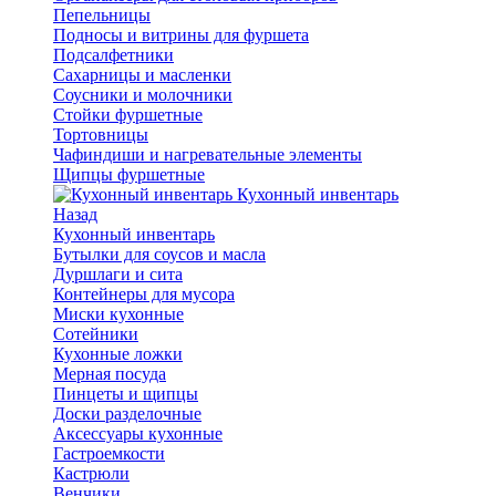
Пепельницы
Подносы и витрины для фуршета
Подсалфетники
Сахарницы и масленки
Соусники и молочники
Стойки фуршетные
Тортовницы
Чафиндиши и нагревательные элементы
Щипцы фуршетные
Кухонный инвентарь
Назад
Кухонный инвентарь
Бутылки для соусов и масла
Дуршлаги и сита
Контейнеры для мусора
Миски кухонные
Сотейники
Кухонные ложки
Мерная посуда
Пинцеты и щипцы
Доски разделочные
Аксессуары кухонные
Гастроемкости
Кастрюли
Венчики