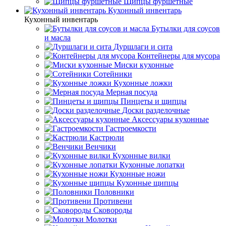
Щипцы фуршетные
Кухонный инвентарь
Кухонный инвентарь
Бутылки для соусов
и масла
Дуршлаги и сита
Контейнеры для мусора
Миски кухонные
Сотейники
Кухонные ложки
Мерная посуда
Пинцеты и щипцы
Доски разделочные
Аксессуары кухонные
Гастроемкости
Кастрюли
Венчики
Кухонные вилки
Кухонные лопатки
Кухонные ножи
Кухонные щипцы
Половники
Противени
Сковороды
Молотки