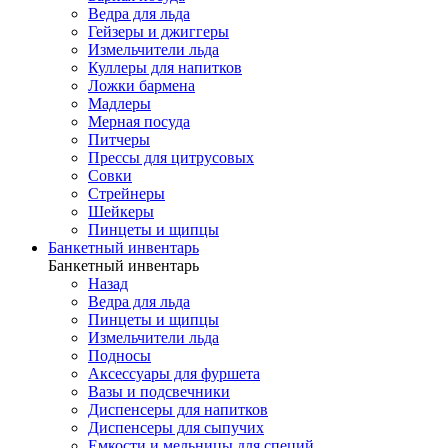
Ведра для льда
Гейзеры и джиггеры
Измельчители льда
Куллеры для напитков
Ложки бармена
Мадлеры
Мерная посуда
Питчеры
Прессы для цитрусовых
Совки
Стрейнеры
Шейкеры
Пинцеты и щипцы
Банкетный инвентарь
Банкетный инвентарь
Назад
Ведра для льда
Пинцеты и щипцы
Измельчители льда
Подносы
Аксессуары для фуршета
Вазы и подсвечники
Диспенсеры для напитков
Диспенсеры для сыпучих
Емкости и мельницы для специй