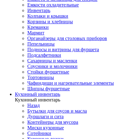
Емкости охладительные
Инвентарь
Колпаки и крышки
Корзины и хлебницы
Креманки
Мармит
Органайзеры для столовых приборов
Пепельницы
Подносы и витрины для фуршета
Подсалфетники
Сахарницы и масленки
Соусники и молочники
Стойки фуршетные
Тортовницы
Чафиндиши и нагревательные элементы
Щипцы фуршетные
Кухонный инвентарь
Кухонный инвентарь
Назад
Бутылки для соусов и масла
Дуршлаги и сита
Контейнеры для мусора
Миски кухонные
Сотейники
Кухонные ложки