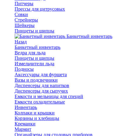
Питчеры
Прессы для цитрусовых
Совки
Стрейнеры
Шейкеры
Пинцеты и щипцы
Банкетный инвентарь
Назад
Банкетный инвентарь
Ведра для льда
Пинцеты и щипцы
Измельчители льда
Подносы
Аксессуары для фуршета
Вазы и подсвечники
Диспенсеры для напитков
Диспенсеры для сыпучих
Емкости и мельницы для специй
Емкости охладительные
Инвентарь
Колпаки и крышки
Корзины и хлебницы
Креманки
Мармит
Органайзеры для столовых приборов