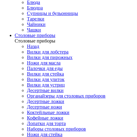
Блюда
Блюдца
Супницы и бульонницы
Тарелки
Чайники
Чашки
Cтоловые приборы
Cтоловые приборы
Назад
Вилки для лобстера
Вилки для пирожных
Ножи для масла
Палочки для еды
Вилки для стейка
Вилки для улиток
Вилки для устриц
Десертные вилки
Органайзеры для столовых приборов
Десертные ложки
Десертные ножи
Коктейльные ложки
Кофейные ложки
Лопатки для торта
Наборы столовых приборов
Ножи для стейка