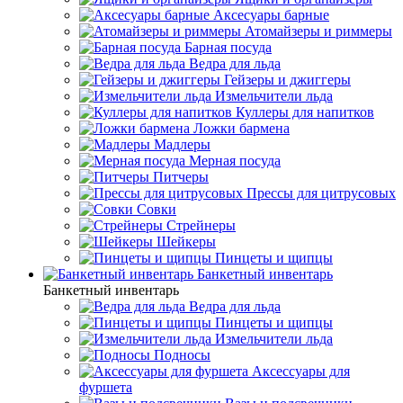
Аксесуары барные
Атомайзеры и риммеры
Барная посуда
Ведра для льда
Гейзеры и джиггеры
Измельчители льда
Куллеры для напитков
Ложки бармена
Мадлеры
Мерная посуда
Питчеры
Прессы для цитрусовых
Совки
Стрейнеры
Шейкеры
Пинцеты и щипцы
Банкетный инвентарь
Банкетный инвентарь
Ведра для льда
Пинцеты и щипцы
Измельчители льда
Подносы
Аксессуары для
фуршета