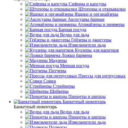
Сифоны и капсулы
Штопоры и открывалки
Ящики и органайзеры
Аксесуары барные
Атомайзеры и риммеры
Барная посуда
Ведра для льда
Гейзеры и джиггеры
Измельчители льда
Куллеры для напитков
Ложки бармена
Мадлеры
Мерная посуда
Питчеры
Прессы для цитрусовых
Совки
Стрейнеры
Шейкеры
Пинцеты и щипцы
Банкетный инвентарь
Банкетный инвентарь
Ведра для льда
Пинцеты и щипцы
Измельчители льда
Подносы