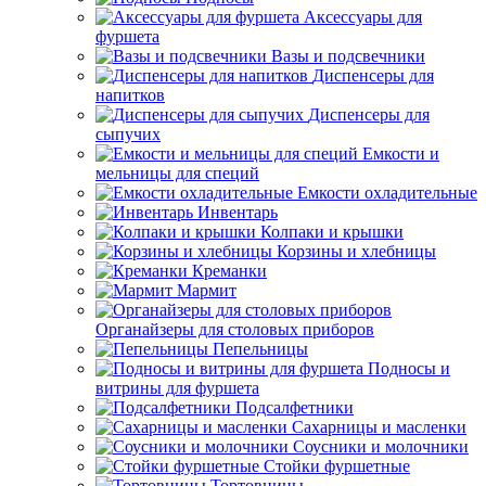
Аксессуары для
фуршета
Вазы и подсвечники
Диспенсеры для
напитков
Диспенсеры для
сыпучих
Емкости и
мельницы для специй
Емкости охладительные
Инвентарь
Колпаки и крышки
Корзины и хлебницы
Креманки
Мармит
Органайзеры для столовых приборов
Пепельницы
Подносы и
витрины для фуршета
Подсалфетники
Сахарницы и масленки
Соусники и молочники
Стойки фуршетные
Тортовницы