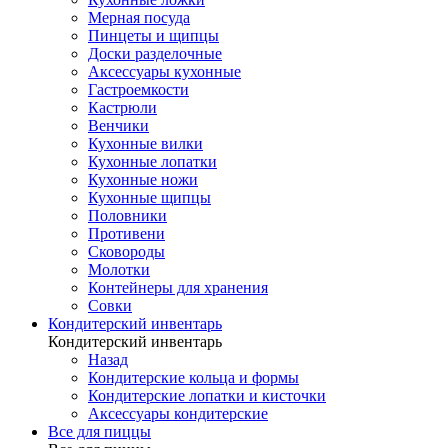
Мерная посуда
Пинцеты и щипцы
Доски разделочные
Аксессуары кухонные
Гастроемкости
Кастрюли
Венчики
Кухонные вилки
Кухонные лопатки
Кухонные ножи
Кухонные щипцы
Половники
Противени
Сковороды
Молотки
Контейнеры для хранения
Совки
Кондитерский инвентарь
Кондитерский инвентарь
Назад
Кондитерские кольца и формы
Кондитерские лопатки и кисточки
Аксессуары кондитерские
Все для пиццы