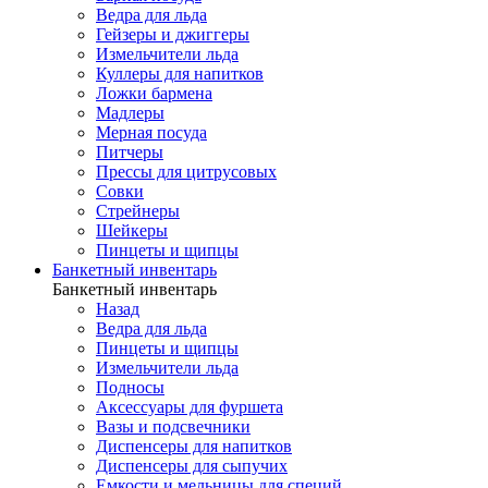
Ведра для льда
Гейзеры и джиггеры
Измельчители льда
Куллеры для напитков
Ложки бармена
Мадлеры
Мерная посуда
Питчеры
Прессы для цитрусовых
Совки
Стрейнеры
Шейкеры
Пинцеты и щипцы
Банкетный инвентарь
Банкетный инвентарь
Назад
Ведра для льда
Пинцеты и щипцы
Измельчители льда
Подносы
Аксессуары для фуршета
Вазы и подсвечники
Диспенсеры для напитков
Диспенсеры для сыпучих
Емкости и мельницы для специй