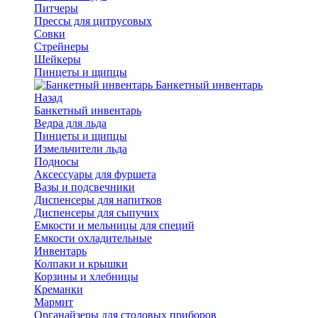
Питчеры
Прессы для цитрусовых
Совки
Стрейнеры
Шейкеры
Пинцеты и щипцы
Банкетный инвентарь
Назад
Банкетный инвентарь
Ведра для льда
Пинцеты и щипцы
Измельчители льда
Подносы
Аксессуары для фуршета
Вазы и подсвечники
Диспенсеры для напитков
Диспенсеры для сыпучих
Емкости и мельницы для специй
Емкости охладительные
Инвентарь
Колпаки и крышки
Корзины и хлебницы
Креманки
Мармит
Органайзеры для столовых приборов