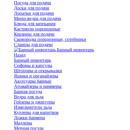
Посуда для подачи
Доски для подачи
Лопатки для подачи
Мини-ведра для подачи
Блюда для запекания
Кастрюли порционные
Корзины для подачи
Сковороды порционные, сотейники
Сланцы для подачи
Барный инвентарь
Назад
Барный инвентарь
Сифоны и капсулы
Штопоры и открывалки
Ящики и органайзеры
Аксесуары барные
Атомайзеры и риммеры
Барная посуда
Ведра для льда
Гейзеры и джиггеры
Измельчители льда
Куллеры для напитков
Ложки бармена
Мадлеры
Мерная посуда