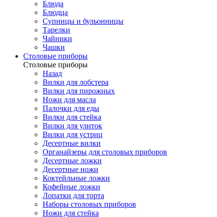
Блюда
Блюдца
Супницы и бульонницы
Тарелки
Чайники
Чашки
Cтоловые приборы
Cтоловые приборы
Назад
Вилки для лобстера
Вилки для пирожных
Ножи для масла
Палочки для еды
Вилки для стейка
Вилки для улиток
Вилки для устриц
Десертные вилки
Органайзеры для столовых приборов
Десертные ложки
Десертные ножи
Коктейльные ложки
Кофейные ложки
Лопатки для торта
Наборы столовых приборов
Ножи для стейка