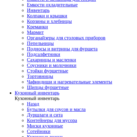
Емкости охладительные
Инвентарь
Колпаки и крышки
Корзины и хлебницы
Креманки
Мармит
Органайзеры для столовых приборов
Пепельницы
Подносы и витрины для фуршета
Подсалфетники
Сахарницы и масленки
Соусники и молочники
Стойки фуршетные
Тортовницы
Чафиндиши и нагревательные элементы
Щипцы фуршетные
Кухонный инвентарь
Кухонный инвентарь
Назад
Бутылки для соусов и масла
Дуршлаги и сита
Контейнеры для мусора
Миски кухонные
Сотейники
Кухонные ложки