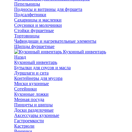
Пепельницы
Подносы и витрины для фуршета
Подсалфетники
Сахарницы и масленки
Соусники и молочники
Стойки фуршетные
Тортовницы
Чафиндиши и нагревательные элементы
Щипцы фуршетные
Кухонный инвентарь
Назад
Кухонный инвентарь
Бутылки для соусов и масла
Дуршлаги и сита
Контейнеры для мусора
Миски кухонные
Сотейники
Кухонные ложки
Мерная посуда
Пинцеты и щипцы
Доски разделочные
Аксессуары кухонные
Гастроемкости
Кастрюли
Венчики