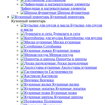
Чафиндиши и нагревательные элементы
Щипцы фуршетные
Кухонный инвентарь
Кухонный инвентарь
Бутылки для соусов
и масла
Дуршлаги и сита
Контейнеры для мусора
Миски кухонные
Сотейники
Кухонные ложки
Мерная посуда
Пинцеты и щипцы
Доски разделочные
Аксессуары кухонные
Гастроемкости
Кастрюли
Венчики
Кухонные вилки
Кухонные лопатки
Кухонные ножи
Кухонные щипцы
Половники