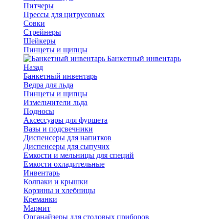
Питчеры
Прессы для цитрусовых
Совки
Стрейнеры
Шейкеры
Пинцеты и щипцы
Банкетный инвентарь
Назад
Банкетный инвентарь
Ведра для льда
Пинцеты и щипцы
Измельчители льда
Подносы
Аксессуары для фуршета
Вазы и подсвечники
Диспенсеры для напитков
Диспенсеры для сыпучих
Емкости и мельницы для специй
Емкости охладительные
Инвентарь
Колпаки и крышки
Корзины и хлебницы
Креманки
Мармит
Органайзеры для столовых приборов