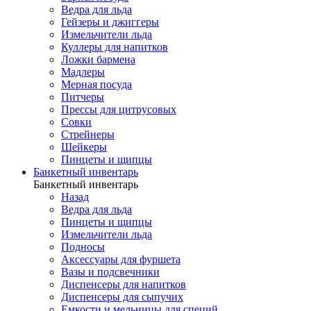
Ведра для льда
Гейзеры и джиггеры
Измельчители льда
Куллеры для напитков
Ложки бармена
Мадлеры
Мерная посуда
Питчеры
Прессы для цитрусовых
Совки
Стрейнеры
Шейкеры
Пинцеты и щипцы
Банкетный инвентарь
Банкетный инвентарь
Назад
Ведра для льда
Пинцеты и щипцы
Измельчители льда
Подносы
Аксессуары для фуршета
Вазы и подсвечники
Диспенсеры для напитков
Диспенсеры для сыпучих
Емкости и мельницы для специй