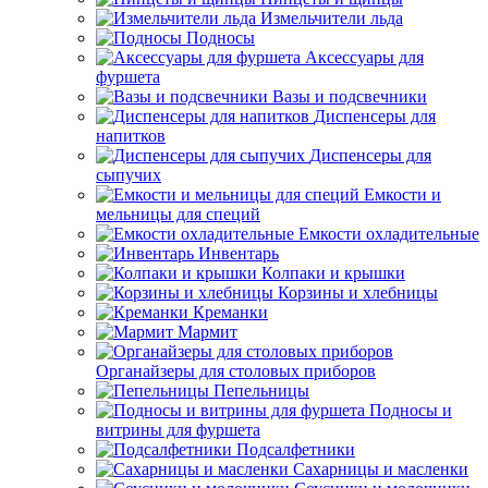
Измельчители льда
Подносы
Аксессуары для
фуршета
Вазы и подсвечники
Диспенсеры для
напитков
Диспенсеры для
сыпучих
Емкости и
мельницы для специй
Емкости охладительные
Инвентарь
Колпаки и крышки
Корзины и хлебницы
Креманки
Мармит
Органайзеры для столовых приборов
Пепельницы
Подносы и
витрины для фуршета
Подсалфетники
Сахарницы и масленки