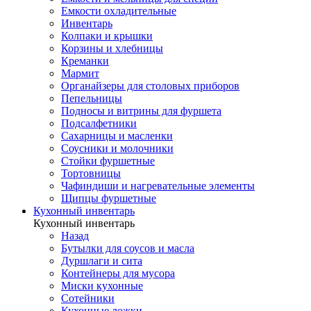
Емкости охладительные
Инвентарь
Колпаки и крышки
Корзины и хлебницы
Креманки
Мармит
Органайзеры для столовых приборов
Пепельницы
Подносы и витрины для фуршета
Подсалфетники
Сахарницы и масленки
Соусники и молочники
Стойки фуршетные
Тортовницы
Чафиндиши и нагревательные элементы
Щипцы фуршетные
Кухонный инвентарь
Кухонный инвентарь
Назад
Бутылки для соусов и масла
Дуршлаги и сита
Контейнеры для мусора
Миски кухонные
Сотейники
Кухонные ложки