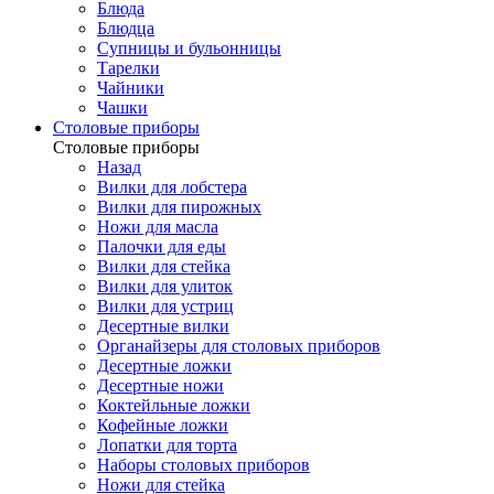
Блюда
Блюдца
Супницы и бульонницы
Тарелки
Чайники
Чашки
Cтоловые приборы
Cтоловые приборы
Назад
Вилки для лобстера
Вилки для пирожных
Ножи для масла
Палочки для еды
Вилки для стейка
Вилки для улиток
Вилки для устриц
Десертные вилки
Органайзеры для столовых приборов
Десертные ложки
Десертные ножи
Коктейльные ложки
Кофейные ложки
Лопатки для торта
Наборы столовых приборов
Ножи для стейка