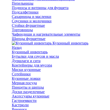
Пепельницы
Подносы и витрины для фуршета
Подсалфетники
Сахарницы и масленки
Соусники и молочники
Стойки фуршетные
Тортовницы
Чафиндиши и нагревательные элементы
Щипцы фуршетные
Кухонный инвентарь
Назад
Кухонный инвентарь
Бутылки для соусов и масла
Дуршлаги и сита
Контейнеры для мусора
Миски кухонные
Сотейники
Кухонные ложки
Мерная посуда
Пинцеты и щипцы
Доски разделочные
Аксессуары кухонные
Гастроемкости
Кастрюли
Венчики