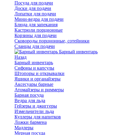
Посуда для подачи
Доски для подачи
Лопатки для подачи
Мини-ведра для подачи
Блюда для запекания
Кастрюли порционные
Корзины для подачи
Сковороды порционные, сотейники
Сланцы для подачи
Барный инвентарь
Назад
Барный инвентарь
Сифоны и капсулы
Штопоры и открывалки
Ящики и органайзеры
Аксесуары барные
Атомайзеры и риммеры
Барная посуда
Ведра для льда
Гейзеры и джиггеры
Измельчители льда
Куллеры для напитков
Ложки бармена
Мадлеры
Мерная посуда