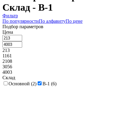
Склад - В-1
Фильтр
По популярности
По алфавиту
По цене
Подбор параметров
Цена
213
1161
2108
3056
4003
Склад
Основной (
2
)
В-1 (
6
)
Сегмент
Назначение
Открыватель (
2
)
Пробка для бутылки (
2
)
Штопор (
2
)
Производитель
Arcos (
2
)
Lacor (
2
)
The Bars (
2
)
Коллекция
Длина, мм