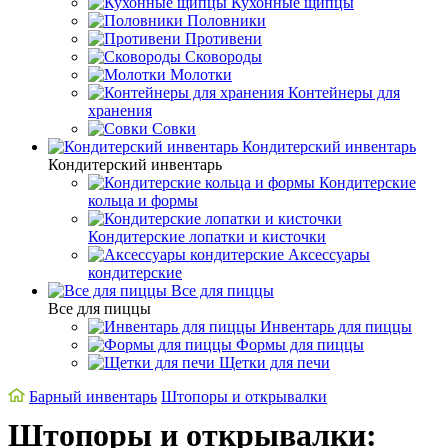
Кухонные щипцы
Половники
Противени
Сковороды
Молотки
Контейнеры для
хранения
Совки
Кондитерский инвентарь
Кондитерский инвентарь
Кондитерские
кольца и формы
Кондитерские лопатки и кисточки
Аксессуары
кондитерские
Все для пиццы
Все для пиццы
Инвентарь для пиццы
Формы для пиццы
Щетки для печи
Барный инвентарь
Штопоры и открывалки
Штопоры и открывалки: