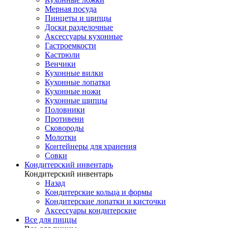
Мерная посуда
Пинцеты и щипцы
Доски разделочные
Аксессуары кухонные
Гастроемкости
Кастрюли
Венчики
Кухонные вилки
Кухонные лопатки
Кухонные ножи
Кухонные щипцы
Половники
Противени
Сковороды
Молотки
Контейнеры для хранения
Совки
Кондитерский инвентарь
Кондитерский инвентарь
Назад
Кондитерские кольца и формы
Кондитерские лопатки и кисточки
Аксессуары кондитерские
Все для пиццы