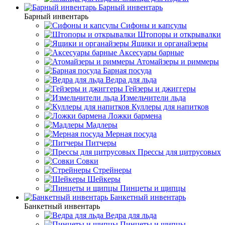
Барный инвентарь
Барный инвентарь
Сифоны и капсулы
Штопоры и открывалки
Ящики и органайзеры
Аксесуары барные
Атомайзеры и риммеры
Барная посуда
Ведра для льда
Гейзеры и джиггеры
Измельчители льда
Куллеры для напитков
Ложки бармена
Мадлеры
Мерная посуда
Питчеры
Прессы для цитрусовых
Совки
Стрейнеры
Шейкеры
Пинцеты и щипцы
Банкетный инвентарь
Банкетный инвентарь
Ведра для льда
Пинцеты и щипцы