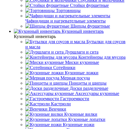
Соусники и молочники
Стойки фуршетные
Тортовницы
Чафиндиши и нагревательные элементы
Щипцы фуршетные
Кухонный инвентарь
Кухонный инвентарь
Бутылки для соусов
и масла
Дуршлаги и сита
Контейнеры для мусора
Миски кухонные
Сотейники
Кухонные ложки
Мерная посуда
Пинцеты и щипцы
Доски разделочные
Аксессуары кухонные
Гастроемкости
Кастрюли
Венчики
Кухонные вилки
Кухонные лопатки
Кухонные ножи