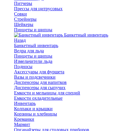
Питчеры
Прессы для цитрусовых
Совки
Стрейнеры
Шейкеры
Пинцеты и щипцы
Банкетный инвентарь
Назад
Банкетный инвентарь
Ведра для льда
Пинцеты и щипцы
Измельчители льда
Подносы
Аксессуары для фуршета
Вазы и подсвечники
Диспенсеры для напитков
Диспенсеры для сыпучих
Емкости и мельницы для специй
Емкости охладительные
Инвентарь
Колпаки и крышки
Корзины и хлебницы
Креманки
Мармит
Органайзеры для столовых приборов