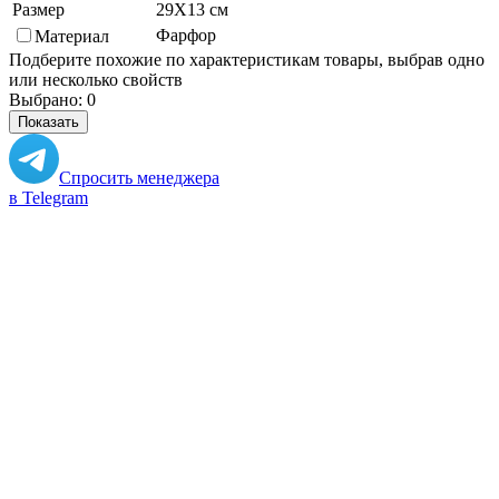
Размер
29X13 см
Фарфор
Материал
Подберите похожие по характеристикам товары, выбрав одно
или несколько свойств
Выбрано:
0
Показать
Спросить менеджера
в Telegram
Задать вопрос о товаре
Я согласен с
условиями обработки
персональных данных
Отправить
Персональные рекомендации