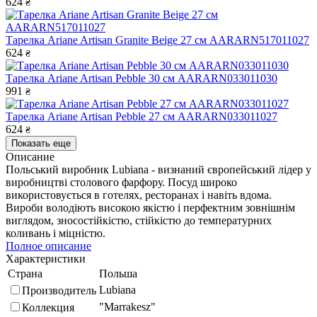
624
₴
Тарелка Ariane Artisan Granite Beige 27 см AARARN517011027
624
₴
Тарелка Ariane Artisan Pebble 30 см AARARN033011030
991
₴
Тарелка Ariane Artisan Pebble 27 см AARARN033011027
624
₴
Показать еще
Описание
Польський виробник Lubiana - визнаний європейський лідер у
виробництві столового фарфору. Посуд широко
використовується в готелях, ресторанах і навіть вдома.
Вироби володіють високою якістю і перфектним зовнішнім
виглядом, зносостійкістю, стійкістю до температурних
коливань і міцністю.
Полное описание
Характеристики
Страна
Польша
Lubiana
Производитель
"Marrakesz"
Коллекция