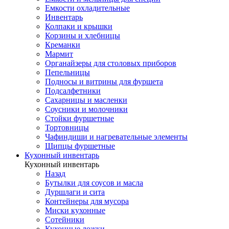
Емкости охладительные
Инвентарь
Колпаки и крышки
Корзины и хлебницы
Креманки
Мармит
Органайзеры для столовых приборов
Пепельницы
Подносы и витрины для фуршета
Подсалфетники
Сахарницы и масленки
Соусники и молочники
Стойки фуршетные
Тортовницы
Чафиндиши и нагревательные элементы
Щипцы фуршетные
Кухонный инвентарь
Кухонный инвентарь
Назад
Бутылки для соусов и масла
Дуршлаги и сита
Контейнеры для мусора
Миски кухонные
Сотейники
Кухонные ложки