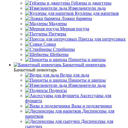
Гейзеры и джиггеры
Измельчители льда
Куллеры для напитков
Ложки бармена
Мадлеры
Мерная посуда
Питчеры
Прессы для цитрусовых
Совки
Стрейнеры
Шейкеры
Пинцеты и щипцы
Банкетный инвентарь
Банкетный инвентарь
Ведра для льда
Пинцеты и щипцы
Измельчители льда
Подносы
Аксессуары для
фуршета
Вазы и подсвечники
Диспенсеры для
напитков
Диспенсеры для
сыпучих