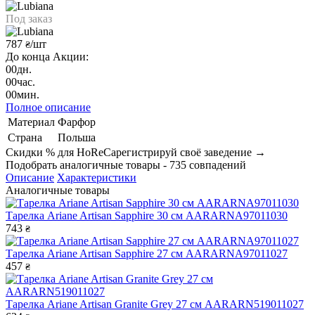
Под заказ
787
/шт
₴
До конца Акции:
00
дн.
00
час.
00
мин.
Полное описание
Материал
Фарфор
Страна
Польша
Скидки % для HoReCa
регистрируй своё заведение →
Подобрать аналогичные товары - 735 совпадений
Описание
Характеристики
Аналогичные товары
Тарелка Ariane Artisan Sapphire 30 см AARARNA97011030
743
₴
Тарелка Ariane Artisan Sapphire 27 см AARARNA97011027
457
₴
Тарелка Ariane Artisan Granite Grey 27 см AARARN519011027