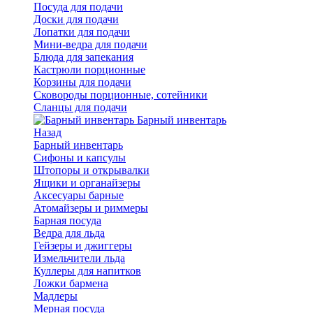
Посуда для подачи
Доски для подачи
Лопатки для подачи
Мини-ведра для подачи
Блюда для запекания
Кастрюли порционные
Корзины для подачи
Сковороды порционные, сотейники
Сланцы для подачи
Барный инвентарь
Назад
Барный инвентарь
Сифоны и капсулы
Штопоры и открывалки
Ящики и органайзеры
Аксесуары барные
Атомайзеры и риммеры
Барная посуда
Ведра для льда
Гейзеры и джиггеры
Измельчители льда
Куллеры для напитков
Ложки бармена
Мадлеры
Мерная посуда