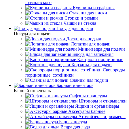
шампанского
Кувшины и графины
Стаканы для виски
Стопки и рюмки
Чашки из стекла
Посуда для подачи
Посуда для подачи
Доски для подачи
Лопатки для подачи
Мини-ведра для подачи
Блюда для запекания
Кастрюли порционные
Корзины для подачи
Сковороды
порционные, сотейники
Сланцы для подачи
Барный инвентарь
Барный инвентарь
Сифоны и капсулы
Штопоры и открывалки
Ящики и органайзеры
Аксесуары барные
Атомайзеры и риммеры
Барная посуда
Ведра для льда