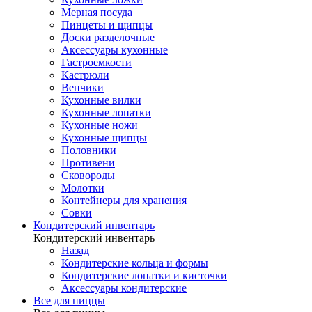
Мерная посуда
Пинцеты и щипцы
Доски разделочные
Аксессуары кухонные
Гастроемкости
Кастрюли
Венчики
Кухонные вилки
Кухонные лопатки
Кухонные ножи
Кухонные щипцы
Половники
Противени
Сковороды
Молотки
Контейнеры для хранения
Совки
Кондитерский инвентарь
Кондитерский инвентарь
Назад
Кондитерские кольца и формы
Кондитерские лопатки и кисточки
Аксессуары кондитерские
Все для пиццы