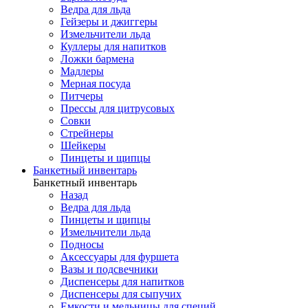
Ведра для льда
Гейзеры и джиггеры
Измельчители льда
Куллеры для напитков
Ложки бармена
Мадлеры
Мерная посуда
Питчеры
Прессы для цитрусовых
Совки
Стрейнеры
Шейкеры
Пинцеты и щипцы
Банкетный инвентарь
Банкетный инвентарь
Назад
Ведра для льда
Пинцеты и щипцы
Измельчители льда
Подносы
Аксессуары для фуршета
Вазы и подсвечники
Диспенсеры для напитков
Диспенсеры для сыпучих
Емкости и мельницы для специй