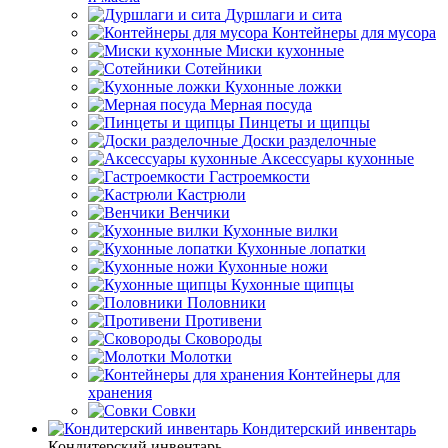
Дуршлаги и сита
Контейнеры для мусора
Миски кухонные
Сотейники
Кухонные ложки
Мерная посуда
Пинцеты и щипцы
Доски разделочные
Аксессуары кухонные
Гастроемкости
Кастрюли
Венчики
Кухонные вилки
Кухонные лопатки
Кухонные ножи
Кухонные щипцы
Половники
Противени
Сковороды
Молотки
Контейнеры для
хранения
Совки
Кондитерский инвентарь
Кондитерский инвентарь