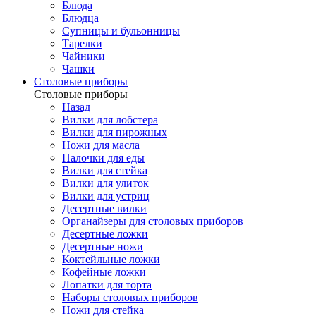
Блюда
Блюдца
Супницы и бульонницы
Тарелки
Чайники
Чашки
Cтоловые приборы
Cтоловые приборы
Назад
Вилки для лобстера
Вилки для пирожных
Ножи для масла
Палочки для еды
Вилки для стейка
Вилки для улиток
Вилки для устриц
Десертные вилки
Органайзеры для столовых приборов
Десертные ложки
Десертные ножи
Коктейльные ложки
Кофейные ложки
Лопатки для торта
Наборы столовых приборов
Ножи для стейка