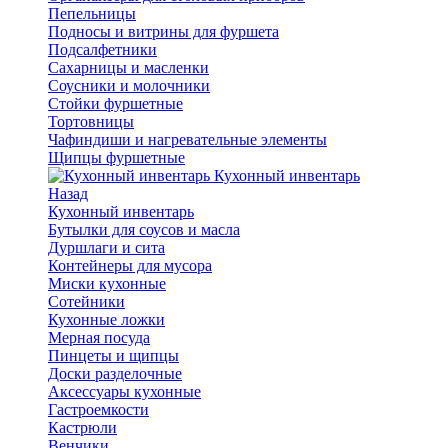
Пепельницы
Подносы и витрины для фуршета
Подсалфетники
Сахарницы и масленки
Соусники и молочники
Стойки фуршетные
Тортовницы
Чафиндиши и нагревательные элементы
Щипцы фуршетные
Кухонный инвентарь
Назад
Кухонный инвентарь
Бутылки для соусов и масла
Дуршлаги и сита
Контейнеры для мусора
Миски кухонные
Сотейники
Кухонные ложки
Мерная посуда
Пинцеты и щипцы
Доски разделочные
Аксессуары кухонные
Гастроемкости
Кастрюли
Венчики