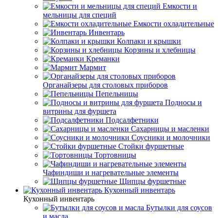
Емкости и
мельницы для специй
Емкости охладительные
Инвентарь
Колпаки и крышки
Корзины и хлебницы
Креманки
Мармит
Органайзеры для столовых приборов
Пепельницы
Подносы и
витрины для фуршета
Подсалфетники
Сахарницы и масленки
Соусники и молочники
Стойки фуршетные
Тортовницы
Чафиндиши и нагревательные элементы
Щипцы фуршетные
Кухонный инвентарь
Кухонный инвентарь
Бутылки для соусов
и масла