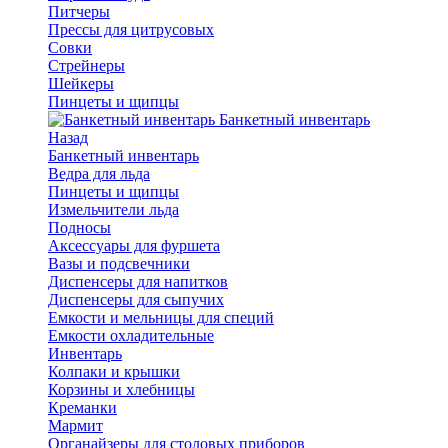
Питчеры
Прессы для цитрусовых
Совки
Стрейнеры
Шейкеры
Пинцеты и щипцы
Банкетный инвентарь
Назад
Банкетный инвентарь
Ведра для льда
Пинцеты и щипцы
Измельчители льда
Подносы
Аксессуары для фуршета
Вазы и подсвечники
Диспенсеры для напитков
Диспенсеры для сыпучих
Емкости и мельницы для специй
Емкости охладительные
Инвентарь
Колпаки и крышки
Корзины и хлебницы
Креманки
Мармит
Органайзеры для столовых приборов