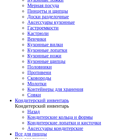
Мерная посуда
Пинцеты и щипцы
Доски разделочные
Аксессуары кухонные
Гастроемкости
Кастрюли
Венчики
Кухонные вилки
Кухонные лопатки
Кухонные ножи
Кухонные щипцы
Половники
Противени
Сковороды
Молотки
Контейнеры для хранения
Совки
Кондитерский инвентарь
Кондитерский инвентарь
Назад
Кондитерские кольца и формы
Кондитерские лопатки и кисточки
Аксессуары кондитерские
Все для пиццы