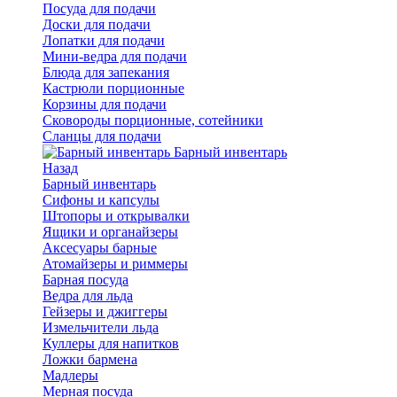
Посуда для подачи
Доски для подачи
Лопатки для подачи
Мини-ведра для подачи
Блюда для запекания
Кастрюли порционные
Корзины для подачи
Сковороды порционные, сотейники
Сланцы для подачи
Барный инвентарь
Назад
Барный инвентарь
Сифоны и капсулы
Штопоры и открывалки
Ящики и органайзеры
Аксесуары барные
Атомайзеры и риммеры
Барная посуда
Ведра для льда
Гейзеры и джиггеры
Измельчители льда
Куллеры для напитков
Ложки бармена
Мадлеры
Мерная посуда