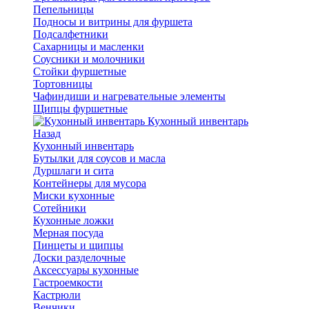
Пепельницы
Подносы и витрины для фуршета
Подсалфетники
Сахарницы и масленки
Соусники и молочники
Стойки фуршетные
Тортовницы
Чафиндиши и нагревательные элементы
Щипцы фуршетные
Кухонный инвентарь
Назад
Кухонный инвентарь
Бутылки для соусов и масла
Дуршлаги и сита
Контейнеры для мусора
Миски кухонные
Сотейники
Кухонные ложки
Мерная посуда
Пинцеты и щипцы
Доски разделочные
Аксессуары кухонные
Гастроемкости
Кастрюли
Венчики