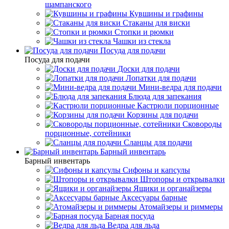
шампанского
Кувшины и графины
Стаканы для виски
Стопки и рюмки
Чашки из стекла
Посуда для подачи
Посуда для подачи
Доски для подачи
Лопатки для подачи
Мини-ведра для подачи
Блюда для запекания
Кастрюли порционные
Корзины для подачи
Сковороды
порционные, сотейники
Сланцы для подачи
Барный инвентарь
Барный инвентарь
Сифоны и капсулы
Штопоры и открывалки
Ящики и органайзеры
Аксесуары барные
Атомайзеры и риммеры
Барная посуда
Ведра для льда