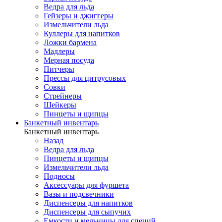
Ведра для льда
Гейзеры и джиггеры
Измельчители льда
Куллеры для напитков
Ложки бармена
Мадлеры
Мерная посуда
Питчеры
Прессы для цитрусовых
Совки
Стрейнеры
Шейкеры
Пинцеты и щипцы
Банкетный инвентарь
Банкетный инвентарь
Назад
Ведра для льда
Пинцеты и щипцы
Измельчители льда
Подносы
Аксессуары для фуршета
Вазы и подсвечники
Диспенсеры для напитков
Диспенсеры для сыпучих
Емкости и мельницы для специй