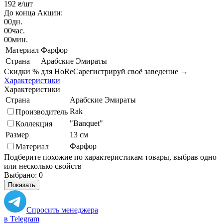
192
/шт
₴
До конца Акции:
00
дн.
00
час.
00
мин.
Материал
Фарфор
Страна
Арабские Эмираты
Скидки % для HoReCa
регистрируй своё заведение →
Характеристики
Характеристики
Страна
Арабские Эмираты
Rak
Производитель
"Banquet"
Коллекция
Размер
13 см
Фарфор
Материал
Подберите похожие по характеристикам товары, выбрав одно
или несколько свойств
Выбрано:
0
Показать
Спросить менеджера
в Telegram