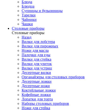
Блюда
Блюдца
Супницы и бульонницы
Тарелки
Чайники
Чашки
Cтоловые приборы
Cтоловые приборы
Назад
Вилки для лобстера
Вилки для пирожных
Ножи для масла
Палочки для еды
Вилки для стейка
Вилки для улиток
Вилки для устриц
Десертные вилки
Органайзеры для столовых приборов
Десертные ложки
Десертные ножи
Коктейльные ложки
Кофейные ложки
Лопатки для торта
Наборы столовых приборов
Ножи для стейка