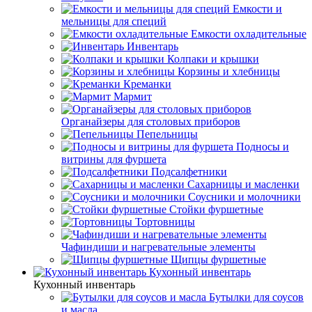
Емкости и
мельницы для специй
Емкости охладительные
Инвентарь
Колпаки и крышки
Корзины и хлебницы
Креманки
Мармит
Органайзеры для столовых приборов
Пепельницы
Подносы и
витрины для фуршета
Подсалфетники
Сахарницы и масленки
Соусники и молочники
Стойки фуршетные
Тортовницы
Чафиндиши и нагревательные элементы
Щипцы фуршетные
Кухонный инвентарь
Кухонный инвентарь
Бутылки для соусов
и масла