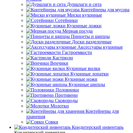
Дуршлаги и сита
Контейнеры для мусора
Миски кухонные
Сотейники
Кухонные ложки
Мерная посуда
Пинцеты и щипцы
Доски разделочные
Аксессуары кухонные
Гастроемкости
Кастрюли
Венчики
Кухонные вилки
Кухонные лопатки
Кухонные ножи
Кухонные щипцы
Половники
Противени
Сковороды
Молотки
Контейнеры для
хранения
Совки
Кондитерский инвентарь
Кондитерский инвентарь