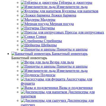
Гейзеры и джиггеры
Измельчители льда
Куллеры для напитков
Ложки бармена
Мадлеры
Мерная посуда
Питчеры
Прессы для цитрусовых
Совки
Стрейнеры
Шейкеры
Пинцеты и щипцы
Банкетный инвентарь
Банкетный инвентарь
Ведра для льда
Пинцеты и щипцы
Измельчители льда
Подносы
Аксессуары для
фуршета
Вазы и подсвечники
Диспенсеры для
напитков
Диспенсеры для
сыпучих