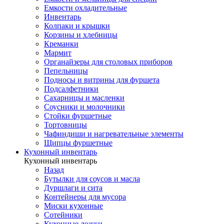
Емкости охладительные
Инвентарь
Колпаки и крышки
Корзины и хлебницы
Креманки
Мармит
Органайзеры для столовых приборов
Пепельницы
Подносы и витрины для фуршета
Подсалфетники
Сахарницы и масленки
Соусники и молочники
Стойки фуршетные
Тортовницы
Чафиндиши и нагревательные элементы
Щипцы фуршетные
Кухонный инвентарь
Кухонный инвентарь
Назад
Бутылки для соусов и масла
Дуршлаги и сита
Контейнеры для мусора
Миски кухонные
Сотейники
Кухонные ложки