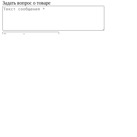
Задать вопрос о товаре
Я согласен с
условиями обработки
персональных данных
Отправить
Персональные рекомендации
Все товары категории
Все товары бренда RAK
Вам может понравиться