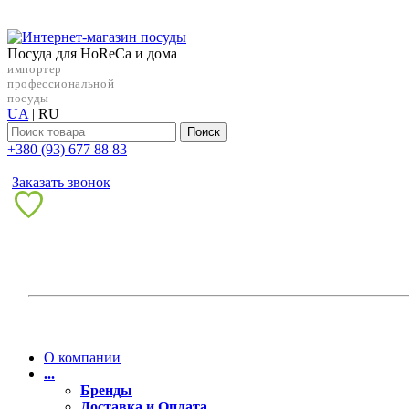
Посуда для HoReCa и дома
импортер
профессиональной
посуды
UA
|
RU
Поиск
+38‎0 (93) 677 88 83
Заказать звонок
О компании
...
Бренды
Доставка и Оплата