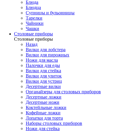
Блюда
Блюдца
Супницы и бульонницы
Тарелки
Чайники
Чашки
Cтоловые приборы
Cтоловые приборы
Назад
Вилки для лобстера
Вилки для пирожных
Ножи для масла
Палочки для еды
Вилки для стейка
Вилки для улиток
Вилки для устриц
Десертные вилки
Органайзеры для столовых приборов
Десертные ложки
Десертные ножи
Коктейльные ложки
Кофейные ложки
Лопатки для торта
Наборы столовых приборов
Ножи для стейка