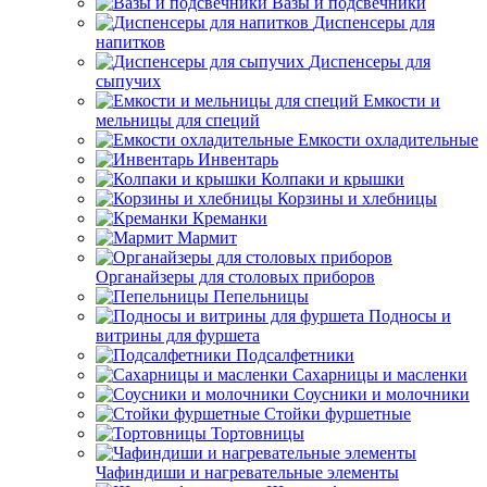
Вазы и подсвечники
Диспенсеры для
напитков
Диспенсеры для
сыпучих
Емкости и
мельницы для специй
Емкости охладительные
Инвентарь
Колпаки и крышки
Корзины и хлебницы
Креманки
Мармит
Органайзеры для столовых приборов
Пепельницы
Подносы и
витрины для фуршета
Подсалфетники
Сахарницы и масленки
Соусники и молочники
Стойки фуршетные
Тортовницы
Чафиндиши и нагревательные элементы