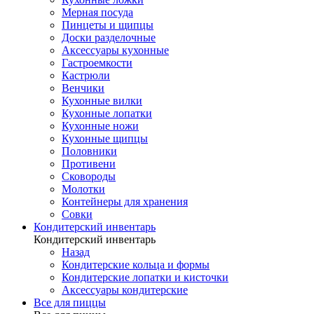
Мерная посуда
Пинцеты и щипцы
Доски разделочные
Аксессуары кухонные
Гастроемкости
Кастрюли
Венчики
Кухонные вилки
Кухонные лопатки
Кухонные ножи
Кухонные щипцы
Половники
Противени
Сковороды
Молотки
Контейнеры для хранения
Совки
Кондитерский инвентарь
Кондитерский инвентарь
Назад
Кондитерские кольца и формы
Кондитерские лопатки и кисточки
Аксессуары кондитерские
Все для пиццы