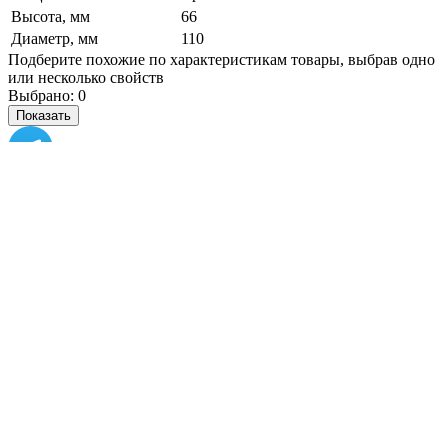
Высота, мм
66
Диаметр, мм
110
Подберите похожие по характеристикам товары, выбрав одно
или несколько свойств
Выбрано:
0
Показать
Спросить менеджера
в Telegram
Задать вопрос о товаре
Я согласен с
условиями обработки
персональных данных
Отправить
Персональные рекомендации