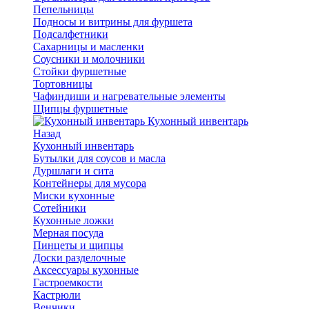
Пепельницы
Подносы и витрины для фуршета
Подсалфетники
Сахарницы и масленки
Соусники и молочники
Стойки фуршетные
Тортовницы
Чафиндиши и нагревательные элементы
Щипцы фуршетные
Кухонный инвентарь
Назад
Кухонный инвентарь
Бутылки для соусов и масла
Дуршлаги и сита
Контейнеры для мусора
Миски кухонные
Сотейники
Кухонные ложки
Мерная посуда
Пинцеты и щипцы
Доски разделочные
Аксессуары кухонные
Гастроемкости
Кастрюли
Венчики