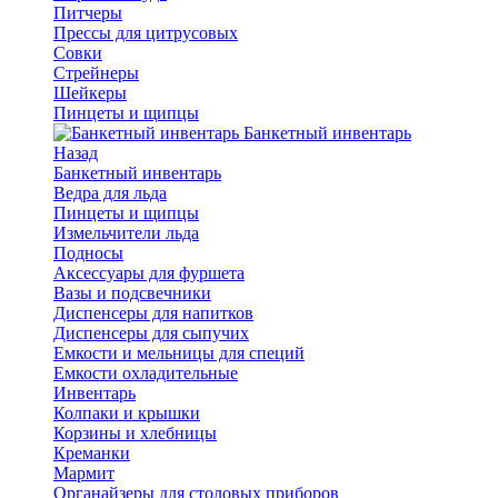
Питчеры
Прессы для цитрусовых
Совки
Стрейнеры
Шейкеры
Пинцеты и щипцы
Банкетный инвентарь
Назад
Банкетный инвентарь
Ведра для льда
Пинцеты и щипцы
Измельчители льда
Подносы
Аксессуары для фуршета
Вазы и подсвечники
Диспенсеры для напитков
Диспенсеры для сыпучих
Емкости и мельницы для специй
Емкости охладительные
Инвентарь
Колпаки и крышки
Корзины и хлебницы
Креманки
Мармит
Органайзеры для столовых приборов