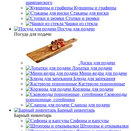
шампанского
Кувшины и графины
Стаканы для виски
Стопки и рюмки
Чашки из стекла
Посуда для подачи
Посуда для подачи
Доски для подачи
Лопатки для подачи
Мини-ведра для подачи
Блюда для запекания
Кастрюли порционные
Корзины для подачи
Сковороды
порционные, сотейники
Сланцы для подачи
Барный инвентарь
Барный инвентарь
Сифоны и капсулы
Штопоры и открывалки