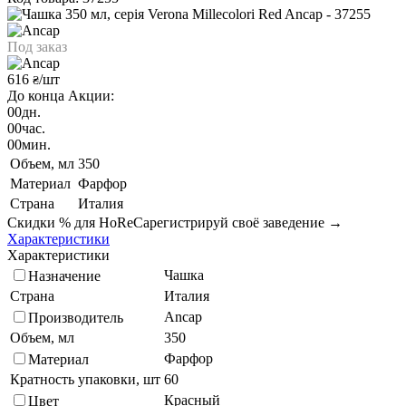
Под заказ
616
/шт
₴
До конца Акции:
00
дн.
00
час.
00
мин.
Объем, мл
350
Материал
Фарфор
Страна
Италия
Скидки % для HoReCa
регистрируй своё заведение →
Характеристики
Характеристики
Чашка
Назначение
Страна
Италия
Ancap
Производитель
Объем, мл
350
Фарфор
Материал
Кратность упаковки, шт
60
Красный
Цвет