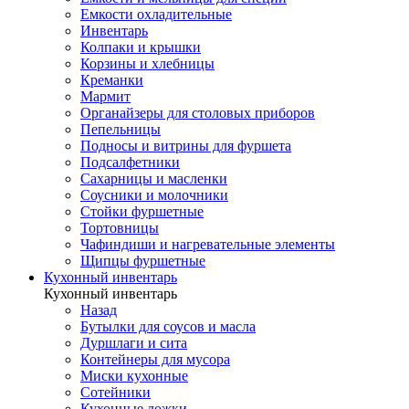
Емкости охладительные
Инвентарь
Колпаки и крышки
Корзины и хлебницы
Креманки
Мармит
Органайзеры для столовых приборов
Пепельницы
Подносы и витрины для фуршета
Подсалфетники
Сахарницы и масленки
Соусники и молочники
Стойки фуршетные
Тортовницы
Чафиндиши и нагревательные элементы
Щипцы фуршетные
Кухонный инвентарь
Кухонный инвентарь
Назад
Бутылки для соусов и масла
Дуршлаги и сита
Контейнеры для мусора
Миски кухонные
Сотейники
Кухонные ложки