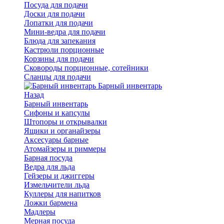
Посуда для подачи
Доски для подачи
Лопатки для подачи
Мини-ведра для подачи
Блюда для запекания
Кастрюли порционные
Корзины для подачи
Сковороды порционные, сотейники
Сланцы для подачи
Барный инвентарь
Назад
Барный инвентарь
Сифоны и капсулы
Штопоры и открывалки
Ящики и органайзеры
Аксесуары барные
Атомайзеры и риммеры
Барная посуда
Ведра для льда
Гейзеры и джиггеры
Измельчители льда
Куллеры для напитков
Ложки бармена
Мадлеры
Мерная посуда