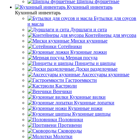
Щипцы фуршетные
Кухонный инвентарь
Кухонный инвентарь
Бутылки для соусов
и масла
Дуршлаги и сита
Контейнеры для мусора
Миски кухонные
Сотейники
Кухонные ложки
Мерная посуда
Пинцеты и щипцы
Доски разделочные
Аксессуары кухонные
Гастроемкости
Кастрюли
Венчики
Кухонные вилки
Кухонные лопатки
Кухонные ножи
Кухонные щипцы
Половники
Противени
Сковороды
Молотки