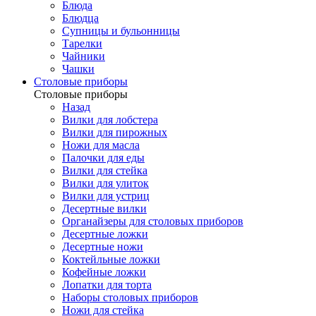
Блюда
Блюдца
Супницы и бульонницы
Тарелки
Чайники
Чашки
Cтоловые приборы
Cтоловые приборы
Назад
Вилки для лобстера
Вилки для пирожных
Ножи для масла
Палочки для еды
Вилки для стейка
Вилки для улиток
Вилки для устриц
Десертные вилки
Органайзеры для столовых приборов
Десертные ложки
Десертные ножи
Коктейльные ложки
Кофейные ложки
Лопатки для торта
Наборы столовых приборов
Ножи для стейка