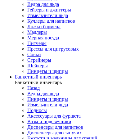
Ведра для льда
Гейзеры и джиггеры
Измельчители льда
Куллеры для напитков
Ложки бармена
Мадлеры
Мерная посуда
Питчеры
Прессы для цитрусовых
Совки
Стрейнеры
Шейкеры
Пинцеты и щипцы
Банкетный инвентарь
Банкетный инвентарь
Назад
Ведра для льда
Пинцеты и щипцы
Измельчители льда
Подносы
Аксессуары для фуршета
Вазы и подсвечники
Диспенсеры для напитков
Диспенсеры для сыпучих
Емкости и мельницы для специй