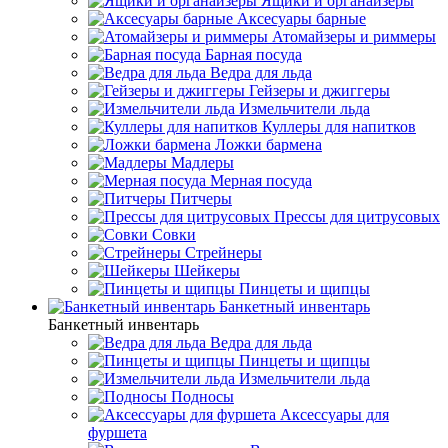
Ящики и органайзеры
Аксесуары барные
Атомайзеры и риммеры
Барная посуда
Ведра для льда
Гейзеры и джиггеры
Измельчители льда
Куллеры для напитков
Ложки бармена
Мадлеры
Мерная посуда
Питчеры
Прессы для цитрусовых
Совки
Стрейнеры
Шейкеры
Пинцеты и щипцы
Банкетный инвентарь
Банкетный инвентарь
Ведра для льда
Пинцеты и щипцы
Измельчители льда
Подносы
Аксессуары для
фуршета