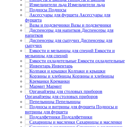
Измельчители льда
Подносы
Аксессуары для
фуршета
Вазы и подсвечники
Диспенсеры для
напитков
Диспенсеры для
сыпучих
Емкости и
мельницы для специй
Емкости охладительные
Инвентарь
Колпаки и крышки
Корзины и хлебницы
Креманки
Мармит
Органайзеры для столовых приборов
Пепельницы
Подносы и
витрины для фуршета
Подсалфетники
Сахарницы и масленки