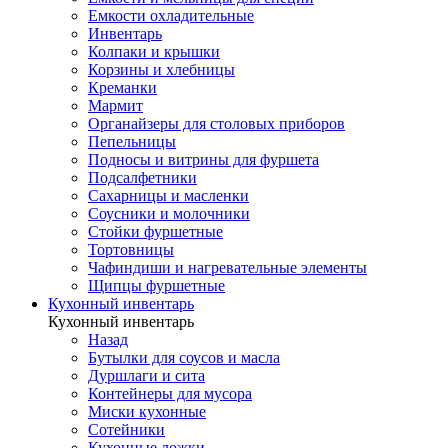
Емкости охладительные
Инвентарь
Колпаки и крышки
Корзины и хлебницы
Креманки
Мармит
Органайзеры для столовых приборов
Пепельницы
Подносы и витрины для фуршета
Подсалфетники
Сахарницы и масленки
Соусники и молочники
Стойки фуршетные
Тортовницы
Чафиндиши и нагревательные элементы
Щипцы фуршетные
Кухонный инвентарь
Кухонный инвентарь
Назад
Бутылки для соусов и масла
Дуршлаги и сита
Контейнеры для мусора
Миски кухонные
Сотейники
Кухонные ложки