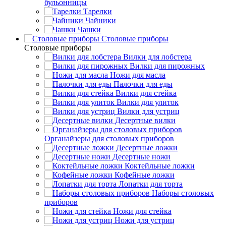
бульонницы
Тарелки
Чайники
Чашки
Cтоловые приборы
Cтоловые приборы
Вилки для лобстера
Вилки для пирожных
Ножи для масла
Палочки для еды
Вилки для стейка
Вилки для улиток
Вилки для устриц
Десертные вилки
Органайзеры для столовых приборов
Десертные ложки
Десертные ножи
Коктейльные ложки
Кофейные ложки
Лопатки для торта
Наборы столовых
приборов
Ножи для стейка
Ножи для устриц