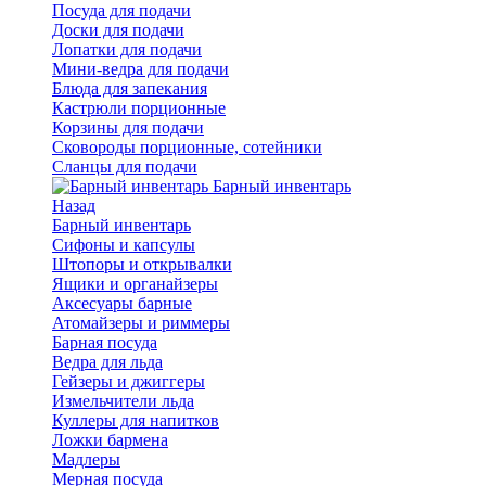
Посуда для подачи
Доски для подачи
Лопатки для подачи
Мини-ведра для подачи
Блюда для запекания
Кастрюли порционные
Корзины для подачи
Сковороды порционные, сотейники
Сланцы для подачи
Барный инвентарь
Назад
Барный инвентарь
Сифоны и капсулы
Штопоры и открывалки
Ящики и органайзеры
Аксесуары барные
Атомайзеры и риммеры
Барная посуда
Ведра для льда
Гейзеры и джиггеры
Измельчители льда
Куллеры для напитков
Ложки бармена
Мадлеры
Мерная посуда