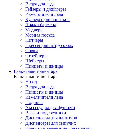
Ведра для льда
Гейзеры и джиггеры
Измельчители льда
Куллеры для напитков
Ложки бармена
Мадлеры
Мерная посуда
Питчеры
Прессы для цитрусовых
Совки
Стрейнеры
Шейкеры
Пинцеты и щипцы
Банкетный инвентарь
Банкетный инвентарь
Назад
Ведра для льда
Пинцеты и щипцы
Измельчители льда
Подносы
Аксессуары для фуршета
Вазы и подсвечники
Диспенсеры для напитков
Диспенсеры для сыпучих
Емкости и мельницы для специй