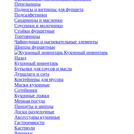
Пепельницы
Подносы и витрины для фуршета
Подсалфетники
Сахарницы и масленки
Соусники и молочники
Стойки фуршетные
Тортовницы
Чафиндиши и нагревательные элементы
Щипцы фуршетные
Кухонный инвентарь
Назад
Кухонный инвентарь
Бутылки для соусов и масла
Дуршлаги и сита
Контейнеры для мусора
Миски кухонные
Сотейники
Кухонные ложки
Мерная посуда
Пинцеты и щипцы
Доски разделочные
Аксессуары кухонные
Гастроемкости
Кастрюли
Венчики