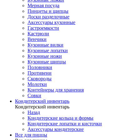
Мерная посуда
Пинцеты и щипцы
Доски разделочные
Аксессуары кухонные
Гастроемкости
Кастрюли
Венчики
Кухонные вилки
Кухонные лопатки
Кухонные ножи
Кухонные щипцы
Половники
Противени
Сковороды
Молотки
Контейнеры для хранения
Совки
Кондитерский инвентарь
Кондитерский инвентарь
Назад
Кондитерские кольца и формы
Кондитерские лопатки и кисточки
Аксессуары кондитерские
Все для пиццы