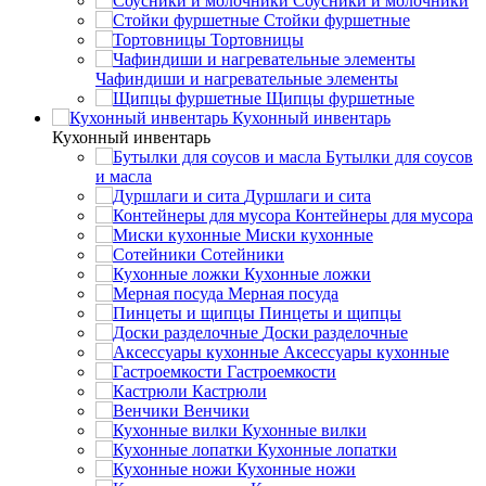
Соусники и молочники
Стойки фуршетные
Тортовницы
Чафиндиши и нагревательные элементы
Щипцы фуршетные
Кухонный инвентарь
Кухонный инвентарь
Бутылки для соусов
и масла
Дуршлаги и сита
Контейнеры для мусора
Миски кухонные
Сотейники
Кухонные ложки
Мерная посуда
Пинцеты и щипцы
Доски разделочные
Аксессуары кухонные
Гастроемкости
Кастрюли
Венчики
Кухонные вилки
Кухонные лопатки
Кухонные ножи