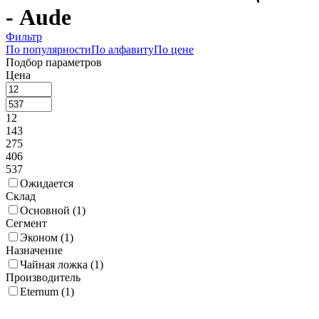
- Aude
Фильтр
По популярности
По алфавиту
По цене
Подбор параметров
Цена
12
143
275
406
537
Ожидается
Склад
Основной (
1
)
Сегмент
Эконом (
1
)
Назначение
Чайная ложка (
1
)
Производитель
Eternum (
1
)
Коллекция
Adagio (
1
)
Alaska (
1
)
Alinea (
1
)
Amarone Black (
1
)