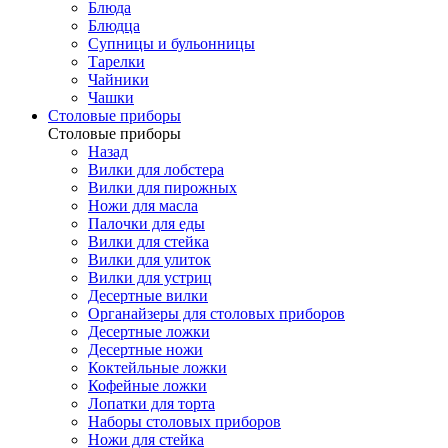
Блюда
Блюдца
Супницы и бульонницы
Тарелки
Чайники
Чашки
Cтоловые приборы
Cтоловые приборы
Назад
Вилки для лобстера
Вилки для пирожных
Ножи для масла
Палочки для еды
Вилки для стейка
Вилки для улиток
Вилки для устриц
Десертные вилки
Органайзеры для столовых приборов
Десертные ложки
Десертные ножи
Коктейльные ложки
Кофейные ложки
Лопатки для торта
Наборы столовых приборов
Ножи для стейка