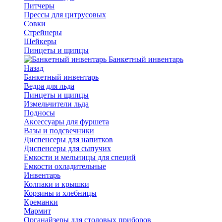
Питчеры
Прессы для цитрусовых
Совки
Стрейнеры
Шейкеры
Пинцеты и щипцы
Банкетный инвентарь
Назад
Банкетный инвентарь
Ведра для льда
Пинцеты и щипцы
Измельчители льда
Подносы
Аксессуары для фуршета
Вазы и подсвечники
Диспенсеры для напитков
Диспенсеры для сыпучих
Емкости и мельницы для специй
Емкости охладительные
Инвентарь
Колпаки и крышки
Корзины и хлебницы
Креманки
Мармит
Органайзеры для столовых приборов