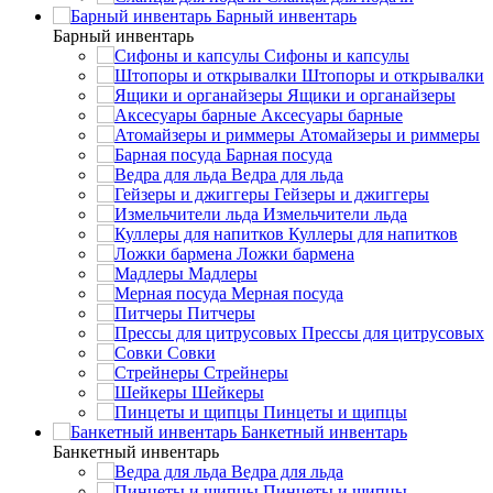
Барный инвентарь
Барный инвентарь
Сифоны и капсулы
Штопоры и открывалки
Ящики и органайзеры
Аксесуары барные
Атомайзеры и риммеры
Барная посуда
Ведра для льда
Гейзеры и джиггеры
Измельчители льда
Куллеры для напитков
Ложки бармена
Мадлеры
Мерная посуда
Питчеры
Прессы для цитрусовых
Совки
Стрейнеры
Шейкеры
Пинцеты и щипцы
Банкетный инвентарь
Банкетный инвентарь
Ведра для льда
Пинцеты и щипцы