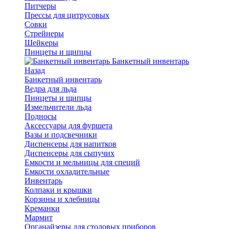
Питчеры
Прессы для цитрусовых
Совки
Стрейнеры
Шейкеры
Пинцеты и щипцы
Банкетный инвентарь
Назад
Банкетный инвентарь
Ведра для льда
Пинцеты и щипцы
Измельчители льда
Подносы
Аксессуары для фуршета
Вазы и подсвечники
Диспенсеры для напитков
Диспенсеры для сыпучих
Емкости и мельницы для специй
Емкости охладительные
Инвентарь
Колпаки и крышки
Корзины и хлебницы
Креманки
Мармит
Органайзеры для столовых приборов