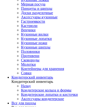
Мерная посуда
Пинцеты и щипцы
Доски разделочные
Аксессуары кухонные
Гастроемкости
Кастрюли
Венчики
Кухонные вилки
Кухонные лопатки
Кухонные ножи
Кухонные щипцы
Половники
Противени
Сковороды
Молотки
Контейнеры для хранения
Совки
Кондитерский инвентарь
Кондитерский инвентарь
Назад
Кондитерские кольца и формы
Кондитерские лопатки и кисточки
Аксессуары кондитерские
Все для пиццы