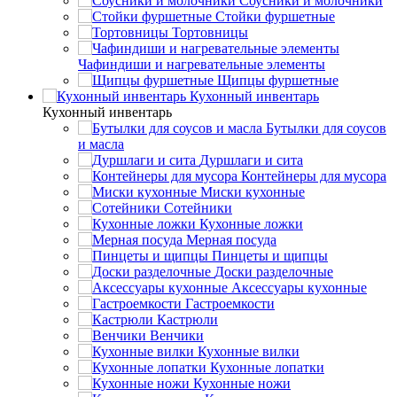
Соусники и молочники
Стойки фуршетные
Тортовницы
Чафиндиши и нагревательные элементы
Щипцы фуршетные
Кухонный инвентарь
Кухонный инвентарь
Бутылки для соусов
и масла
Дуршлаги и сита
Контейнеры для мусора
Миски кухонные
Сотейники
Кухонные ложки
Мерная посуда
Пинцеты и щипцы
Доски разделочные
Аксессуары кухонные
Гастроемкости
Кастрюли
Венчики
Кухонные вилки
Кухонные лопатки
Кухонные ножи