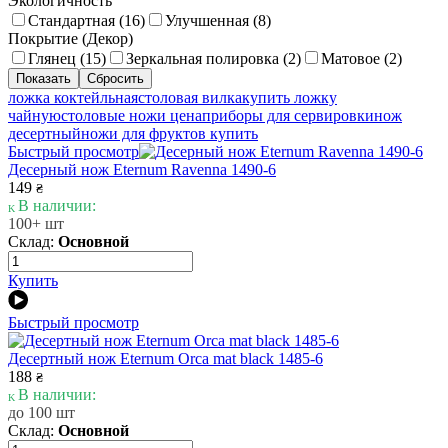
Экологичность
Стандартная (
16
)
Улучшенная (
8
)
Покрытие (Декор)
Глянец (
15
)
Зеркальная полировка (
2
)
Матовое (
2
)
ложка коктейльная
столовая вилка
купить ложку
чайную
столовые ножи цена
приборы для сервировки
нож
десертный
ножи для фруктов купить
Быстрый просмотр
Десерный нож Eternum Ravenna 1490-6
149
₴
В наличии:
100+ шт
Склад:
Основной
Купить
Быстрый просмотр
Десертный нож Eternum Orca mat black 1485-6
188
₴
В наличии:
до 100 шт
Склад:
Основной