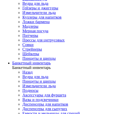
Ведра для льда
Гейзеры и джиггеры
Измельчители льда
Куллеры для напитков
Ложки бармена
Мадлеры
Мерная посуда
Питчеры
Прессы для цитрусовых
Совки
Стрейнеры
Шейкеры
Пинцеты и щипцы
Банкетный инвентарь
Банкетный инвентарь
Назад
Ведра для льда
Пинцеты и щипцы
Измельчители льда
Подносы
Аксессуары для фуршета
Вазы и подсвечники
Диспенсеры для напитков
Диспенсеры для сыпучих
Емкости и мельницы для специй