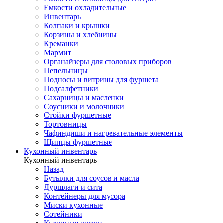
Емкости охладительные
Инвентарь
Колпаки и крышки
Корзины и хлебницы
Креманки
Мармит
Органайзеры для столовых приборов
Пепельницы
Подносы и витрины для фуршета
Подсалфетники
Сахарницы и масленки
Соусники и молочники
Стойки фуршетные
Тортовницы
Чафиндиши и нагревательные элементы
Щипцы фуршетные
Кухонный инвентарь
Кухонный инвентарь
Назад
Бутылки для соусов и масла
Дуршлаги и сита
Контейнеры для мусора
Миски кухонные
Сотейники
Кухонные ложки