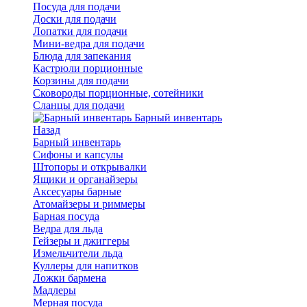
Посуда для подачи
Доски для подачи
Лопатки для подачи
Мини-ведра для подачи
Блюда для запекания
Кастрюли порционные
Корзины для подачи
Сковороды порционные, сотейники
Сланцы для подачи
Барный инвентарь
Назад
Барный инвентарь
Сифоны и капсулы
Штопоры и открывалки
Ящики и органайзеры
Аксесуары барные
Атомайзеры и риммеры
Барная посуда
Ведра для льда
Гейзеры и джиггеры
Измельчители льда
Куллеры для напитков
Ложки бармена
Мадлеры
Мерная посуда