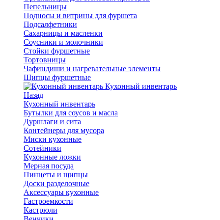
Пепельницы
Подносы и витрины для фуршета
Подсалфетники
Сахарницы и масленки
Соусники и молочники
Стойки фуршетные
Тортовницы
Чафиндиши и нагревательные элементы
Щипцы фуршетные
Кухонный инвентарь
Назад
Кухонный инвентарь
Бутылки для соусов и масла
Дуршлаги и сита
Контейнеры для мусора
Миски кухонные
Сотейники
Кухонные ложки
Мерная посуда
Пинцеты и щипцы
Доски разделочные
Аксессуары кухонные
Гастроемкости
Кастрюли
Венчики