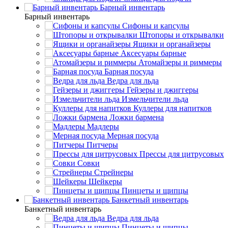
Барный инвентарь
Барный инвентарь
Сифоны и капсулы
Штопоры и открывалки
Ящики и органайзеры
Аксесуары барные
Атомайзеры и риммеры
Барная посуда
Ведра для льда
Гейзеры и джиггеры
Измельчители льда
Куллеры для напитков
Ложки бармена
Мадлеры
Мерная посуда
Питчеры
Прессы для цитрусовых
Совки
Стрейнеры
Шейкеры
Пинцеты и щипцы
Банкетный инвентарь
Банкетный инвентарь
Ведра для льда
Пинцеты и щипцы