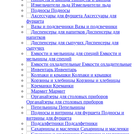
Измельчители льда
Подносы
Аксессуары для
фуршета
Вазы и подсвечники
Диспенсеры для
напитков
Диспенсеры для
сыпучих
Емкости и
мельницы для специй
Емкости охладительные
Инвентарь
Колпаки и крышки
Корзины и хлебницы
Креманки
Мармит
Органайзеры для столовых приборов
Пепельницы
Подносы и
витрины для фуршета
Подсалфетники
Сахарницы и масленки