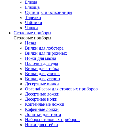
Блюда
Блюдца
Супницы и бульонницы
Тарелки
Чайники
Чашки
Cтоловые приборы
Cтоловые приборы
Назад
Вилки для лобстера
Вилки для пирожных
Ножи для масла
Палочки для еды
Вилки для стейка
Вилки для улиток
Вилки для устриц
Десертные вилки
Органайзеры для столовых приборов
Десертные ложки
Десертные ножи
Коктейльные ложки
Кофейные ложки
Лопатки для торта
Наборы столовых приборов
Ножи для стейка