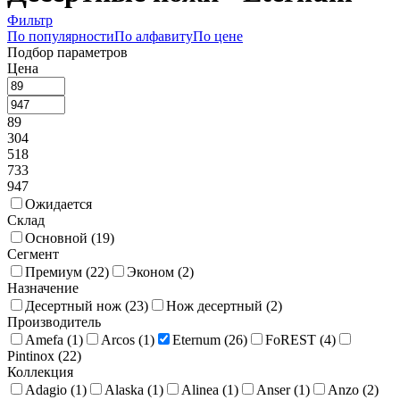
Фильтр
По популярности
По алфавиту
По цене
Подбор параметров
Цена
89
304
518
733
947
Ожидается
Склад
Основной (
19
)
Сегмент
Премиум (
22
)
Эконом (
2
)
Назначение
Десертный нож (
23
)
Нож десертный (
2
)
Производитель
Amefa (
1
)
Arcos (
1
)
Eternum (
26
)
FoREST (
4
)
Pintinox (
22
)
Коллекция
Adagio (
1
)
Alaska (
1
)
Alinea (
1
)
Anser (
1
)
Anzo (
2
)