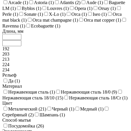
Arcade (
1
)
Astoria (
1
)
Atlantis (
2
)
Aude (
1
)
Baguette
LM (
1
)
Byblos (
1
)
Louvres (
1
)
Opera (
1
)
Orsay (
1
)
Perle (
1
)
Sonate (
1
)
X-Lo (
1
)
Orca (
1
)
Iseo (
1
)
Orca
mat black (
1
)
Orca mat champagne (
1
)
Orca mat copper (
1
)
Ravenna (
1
)
Ecobaguette (
1
)
Длина, мм
192
203
213
224
234
Рельеф
Да (
1
)
Материал
Нержавеющая сталь (
1
)
Нержавеющая сталь 18/0 (
9
)
Нержавеющая сталь 18/10 (
15
)
Нержавеющая сталь 18/Cr (
1
)
Цвет
Металический (
21
)
Черный (
1
)
Медный (
1
)
Серебряный (
2
)
Шампань (
1
)
Способ мытья
Посудомойка (
26
)