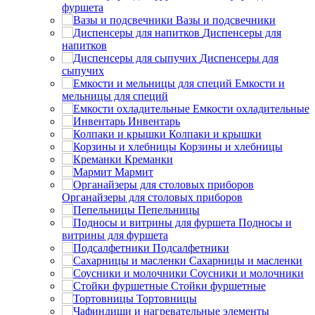
фуршета
Вазы и подсвечники
Диспенсеры для
напитков
Диспенсеры для
сыпучих
Емкости и
мельницы для специй
Емкости охладительные
Инвентарь
Колпаки и крышки
Корзины и хлебницы
Креманки
Мармит
Органайзеры для столовых приборов
Пепельницы
Подносы и
витрины для фуршета
Подсалфетники
Сахарницы и масленки
Соусники и молочники
Стойки фуршетные
Тортовницы