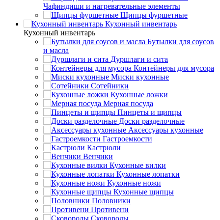
Чафиндиши и нагревательные элементы
Щипцы фуршетные
Кухонный инвентарь
Кухонный инвентарь
Бутылки для соусов
и масла
Дуршлаги и сита
Контейнеры для мусора
Миски кухонные
Сотейники
Кухонные ложки
Мерная посуда
Пинцеты и щипцы
Доски разделочные
Аксессуары кухонные
Гастроемкости
Кастрюли
Венчики
Кухонные вилки
Кухонные лопатки
Кухонные ножи
Кухонные щипцы
Половники
Противени
Сковороды