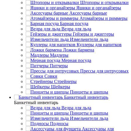
Штопоры и открывалки
Ящики и органайзеры
Аксесуары барные
Атомайзеры и риммеры
Барная посуда
Ведра для льда
Гейзеры и джиггеры
Измельчители льда
Куллеры для напитков
Ложки бармена
Мадлеры
Мерная посуда
Питчеры
Прессы для цитрусовых
Совки
Стрейнеры
Шейкеры
Пинцеты и щипцы
Банкетный инвентарь
Банкетный инвентарь
Ведра для льда
Пинцеты и щипцы
Измельчители льда
Подносы
Аксессуары для