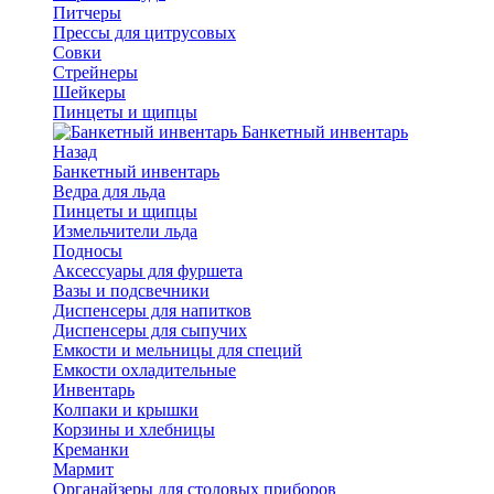
Питчеры
Прессы для цитрусовых
Совки
Стрейнеры
Шейкеры
Пинцеты и щипцы
Банкетный инвентарь
Назад
Банкетный инвентарь
Ведра для льда
Пинцеты и щипцы
Измельчители льда
Подносы
Аксессуары для фуршета
Вазы и подсвечники
Диспенсеры для напитков
Диспенсеры для сыпучих
Емкости и мельницы для специй
Емкости охладительные
Инвентарь
Колпаки и крышки
Корзины и хлебницы
Креманки
Мармит
Органайзеры для столовых приборов