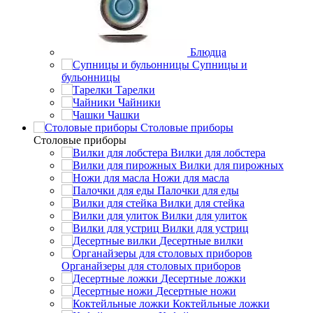
Блюдца
Супницы и
бульонницы
Тарелки
Чайники
Чашки
Cтоловые приборы
Cтоловые приборы
Вилки для лобстера
Вилки для пирожных
Ножи для масла
Палочки для еды
Вилки для стейка
Вилки для улиток
Вилки для устриц
Десертные вилки
Органайзеры для столовых приборов
Десертные ложки
Десертные ножи
Коктейльные ложки