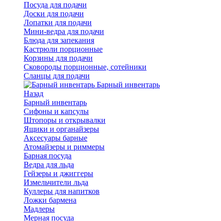
Посуда для подачи
Доски для подачи
Лопатки для подачи
Мини-ведра для подачи
Блюда для запекания
Кастрюли порционные
Корзины для подачи
Сковороды порционные, сотейники
Сланцы для подачи
Барный инвентарь
Назад
Барный инвентарь
Сифоны и капсулы
Штопоры и открывалки
Ящики и органайзеры
Аксесуары барные
Атомайзеры и риммеры
Барная посуда
Ведра для льда
Гейзеры и джиггеры
Измельчители льда
Куллеры для напитков
Ложки бармена
Мадлеры
Мерная посуда