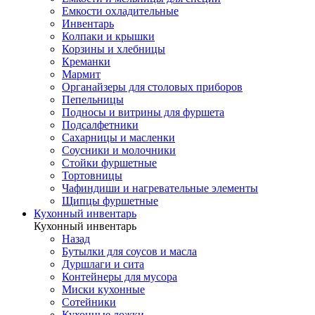
Емкости охладительные
Инвентарь
Колпаки и крышки
Корзины и хлебницы
Креманки
Мармит
Органайзеры для столовых приборов
Пепельницы
Подносы и витрины для фуршета
Подсалфетники
Сахарницы и масленки
Соусники и молочники
Стойки фуршетные
Тортовницы
Чафиндиши и нагревательные элементы
Щипцы фуршетные
Кухонный инвентарь
Кухонный инвентарь
Назад
Бутылки для соусов и масла
Дуршлаги и сита
Контейнеры для мусора
Миски кухонные
Сотейники
Кухонные ложки