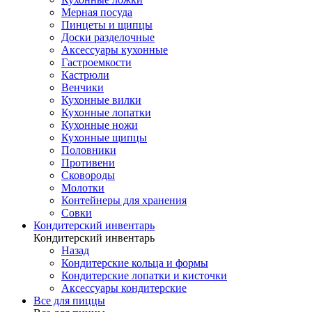
Мерная посуда
Пинцеты и щипцы
Доски разделочные
Аксессуары кухонные
Гастроемкости
Кастрюли
Венчики
Кухонные вилки
Кухонные лопатки
Кухонные ножи
Кухонные щипцы
Половники
Противени
Сковороды
Молотки
Контейнеры для хранения
Совки
Кондитерский инвентарь
Кондитерский инвентарь
Назад
Кондитерские кольца и формы
Кондитерские лопатки и кисточки
Аксессуары кондитерские
Все для пиццы