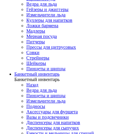
Ведра для льда
Гейзеры и джиггеры
Измельчители льда
Куллеры для напитков
Ложки бармена
Мадлеры
Мерная посуда
Питчеры
Прессы для цитрусовых
Совки
Стрейнеры
Шейкеры
Пинцеты и щипцы
Банкетный инвентарь
Банкетный инвентарь
Назад
Ведра для льда
Пинцеты и щипцы
Измельчители льда
Подносы
Аксессуары для фуршета
Вазы и подсвечники
Диспенсеры для напитков
Диспенсеры для сыпучих
Емкости и мельницы для специй