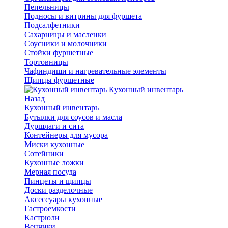
Пепельницы
Подносы и витрины для фуршета
Подсалфетники
Сахарницы и масленки
Соусники и молочники
Стойки фуршетные
Тортовницы
Чафиндиши и нагревательные элементы
Щипцы фуршетные
Кухонный инвентарь
Назад
Кухонный инвентарь
Бутылки для соусов и масла
Дуршлаги и сита
Контейнеры для мусора
Миски кухонные
Сотейники
Кухонные ложки
Мерная посуда
Пинцеты и щипцы
Доски разделочные
Аксессуары кухонные
Гастроемкости
Кастрюли
Венчики