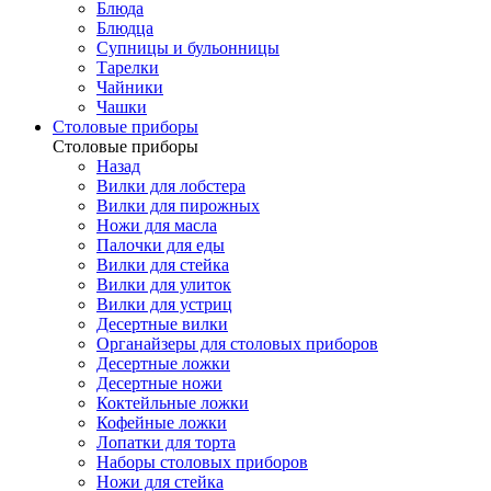
Блюда
Блюдца
Супницы и бульонницы
Тарелки
Чайники
Чашки
Cтоловые приборы
Cтоловые приборы
Назад
Вилки для лобстера
Вилки для пирожных
Ножи для масла
Палочки для еды
Вилки для стейка
Вилки для улиток
Вилки для устриц
Десертные вилки
Органайзеры для столовых приборов
Десертные ложки
Десертные ножи
Коктейльные ложки
Кофейные ложки
Лопатки для торта
Наборы столовых приборов
Ножи для стейка