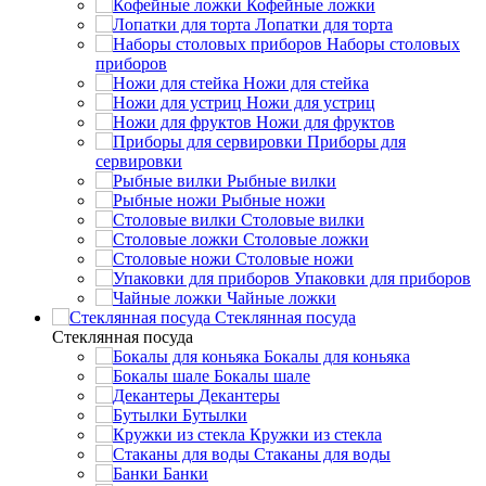
Кофейные ложки
Лопатки для торта
Наборы столовых
приборов
Ножи для стейка
Ножи для устриц
Ножи для фруктов
Приборы для
сервировки
Рыбные вилки
Рыбные ножи
Столовые вилки
Столовые ложки
Столовые ножи
Упаковки для приборов
Чайные ложки
Стеклянная посуда
Стеклянная посуда
Бокалы для коньяка
Бокалы шале
Декантеры
Бутылки
Кружки из стекла
Стаканы для воды
Банки