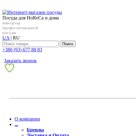
Посуда для HoReCa и дома
импортер
профессиональной
посуды
UA
|
RU
Поиск
+38‎0 (93) 677 88 83
Заказать звонок
О компании
...
Бренды
Доставка и Оплата