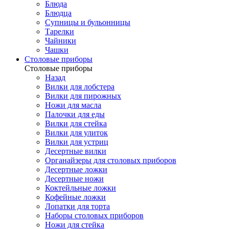
Блюда
Блюдца
Супницы и бульонницы
Тарелки
Чайники
Чашки
Cтоловые приборы
Cтоловые приборы
Назад
Вилки для лобстера
Вилки для пирожных
Ножи для масла
Палочки для еды
Вилки для стейка
Вилки для улиток
Вилки для устриц
Десертные вилки
Органайзеры для столовых приборов
Десертные ложки
Десертные ножи
Коктейльные ложки
Кофейные ложки
Лопатки для торта
Наборы столовых приборов
Ножи для стейка