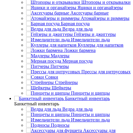
Штопоры и открывалки
Ящики и органайзеры
Аксесуары барные
Атомайзеры и риммеры
Барная посуда
Ведра для льда
Гейзеры и джиггеры
Измельчители льда
Куллеры для напитков
Ложки бармена
Мадлеры
Мерная посуда
Питчеры
Прессы для цитрусовых
Совки
Стрейнеры
Шейкеры
Пинцеты и щипцы
Банкетный инвентарь
Банкетный инвентарь
Ведра для льда
Пинцеты и щипцы
Измельчители льда
Подносы
Аксессуары для