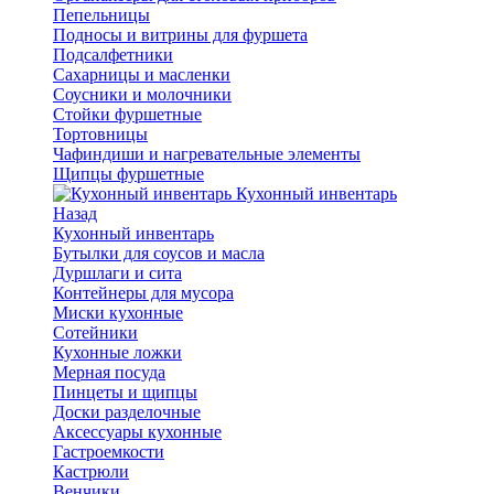
Пепельницы
Подносы и витрины для фуршета
Подсалфетники
Сахарницы и масленки
Соусники и молочники
Стойки фуршетные
Тортовницы
Чафиндиши и нагревательные элементы
Щипцы фуршетные
Кухонный инвентарь
Назад
Кухонный инвентарь
Бутылки для соусов и масла
Дуршлаги и сита
Контейнеры для мусора
Миски кухонные
Сотейники
Кухонные ложки
Мерная посуда
Пинцеты и щипцы
Доски разделочные
Аксессуары кухонные
Гастроемкости
Кастрюли
Венчики