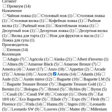
Сегмент
Упаковки для приборов
4
Чайные ложки
96
Премиум (
14
)
Назначение
Чайная ложка (
1
)
Столовый нож (
1
)
Столовая ложка
(
1
)
Столовая вилка (
1
)
Кофейная ложка (
1
)
Рыбная
вилка (
1
)
Рыбный нож (
1
)
Коктейльная ложка (
1
)
Десертный нож (
1
)
Десертная ложка (
1
)
Десертная вилка
(
1
)
Вилка для торта (
1
)
Нож для фруктов и масла (
1
)
Ложка для супа (
1
)
Производитель
Eternum (
14
)
Коллекция
Adagio (
7
)
Agricola (
1
)
Alaska (
21
)
Alberi d'inverno (
1
)
Alinea (
9
)
Amarone Black (
5
)
Amarone Bronze (
7
)
America (
4
)
Anser (
17
)
Anzo (
18
)
Appetize (
2
)
Arcade
(
15
)
Artesia (
10
)
Ascot (
3
)
Astoria (
14
)
Atlantis (
16
)
Aude (
12
)
Austin mirror (
12
)
Baguette (
10
)
Baguette LM (
5
)
Baguette Treasure Bronze (
7
)
Baguette Treasure Gold (
1
)
Bernini (
1
)
Bologna (
7
)
Bristol (
5
)
Byblos (
8
)
Byron (
5
)
Casali (
3
)
Casali SW (
8
)
Concept (
1
)
Doria (
9
)
Eat
18/0 (
4
)
Eco Baguette (
5
)
Ellade (
7
)
Expo (
9
)
Flesh (
9
)
Florence (
1
)
Frida (
14
)
Hanna (
9
)
Ingres (
10
)
Leonardo
(
5
)
Leonardo SW (
9
)
Louvres (
10
)
Maitre (
8
)
Millenium