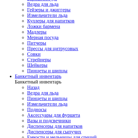
Ведра для льда
Гейзеры и джиггеры
Измельчители льда
Куллеры для напитков
Ложки бармена
Мадлеры
Мерная посуда
Питчеры
Прессы для цитрусовых
Совки
Стрейнеры
Шейкеры
Пинцеты и щипцы
Банкетный инвентарь
Банкетный инвентарь
Назад
Ведра для льда
Пинцеты и щипцы
Измельчители льда
Подносы
Аксессуары для фуршета
Вазы и подсвечники
Диспенсеры для напитков
Диспенсеры для сыпучих
Емкости и мельницы для специй