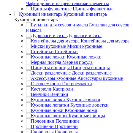
Чафиндиши и нагревательные элементы
Щипцы фуршетные
Кухонный инвентарь
Кухонный инвентарь
Бутылки для соусов
и масла
Дуршлаги и сита
Контейнеры для мусора
Миски кухонные
Сотейники
Кухонные ложки
Мерная посуда
Пинцеты и щипцы
Доски разделочные
Аксессуары кухонные
Гастроемкости
Кастрюли
Венчики
Кухонные вилки
Кухонные лопатки
Кухонные ножи
Кухонные щипцы
Половники
Противени
Сковороды