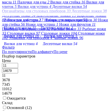
масла
11
Палочки для еды
2
Вилки для стейка
16
Вилки для
улиток
5
Вилки для устриц
4
Десертные вилки
54
Органайзеры для столовых приборов
33
Десертные ложки
38
Десертные ножи
54
Коктейльные ложки
15
Кофейные ложки
82
Вилки для лобстера
Лопатки для торта
2
17
Наборы столовых приборов
Вилки для пирожных
55
30
Ножи
для стейка
56
Ножи для устриц
1
Ножи для фруктов
11
Ножи для масла
11
Палочки для еды
2
Приборы для сервировки
32
Рыбные вилки
33
Рыбные ножи
33
Столовые вилки
97
Столовые ложки
104
Столовые ножи
Вилки для стейка
16
Вилки для улиток
5
102
Упаковки для приборов
4
Чайные ложки
96
Вилки для устриц
4
Десертные вилки
54
Фильтр
По популярности
Органайзеры для столовых приборов
По алфавиту
По цене
33
Подбор параметров
Десертные ложки
38
Десертные ножи
54
Цена
Коктейльные ложки
15
Кофейные ложки
82
11
Лопатки для торта
17
Наборы столовых приборов
30
3678
Ножи для стейка
56
Ножи для устриц
1
7345
11012
Ножи для фруктов
11
Приборы для сервировки
32
14679
Ожидается
Рыбные вилки
33
Рыбные ножи
33
Столовые вилки
97
Склад
Столовые ложки
104
Столовые ножи
102
Основной (
12
)