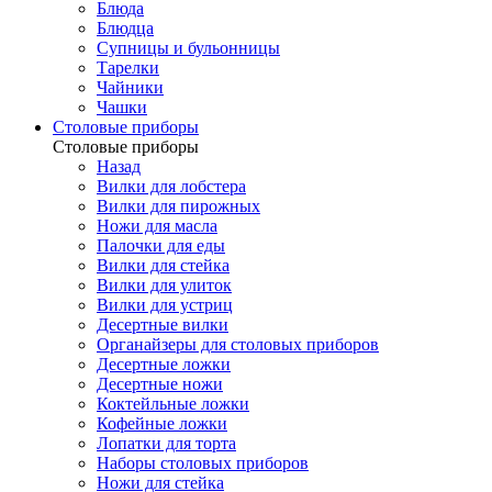
Блюда
Блюдца
Супницы и бульонницы
Тарелки
Чайники
Чашки
Cтоловые приборы
Cтоловые приборы
Назад
Вилки для лобстера
Вилки для пирожных
Ножи для масла
Палочки для еды
Вилки для стейка
Вилки для улиток
Вилки для устриц
Десертные вилки
Органайзеры для столовых приборов
Десертные ложки
Десертные ножи
Коктейльные ложки
Кофейные ложки
Лопатки для торта
Наборы столовых приборов
Ножи для стейка