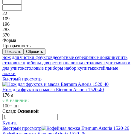
22
109
196
283
370
Форма
Прозрачность
нож для чистки фруктов
десертные серебряные ложки
купить
столовые приборы для ресторана
ложка столовая купить
вилки
для улиток
столовые приборы набор купить
коктейльные
ложки
Быстрый просмотр
Нож для фруктов и масла Eternum Astoria 1520-40
176
₴
В наличии:
100+ шт
Склад:
Основной
Купить
Быстрый просмотр
Кофейная ложка Eternum Astoria 1520-26