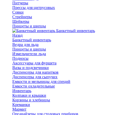
Питчеры
Прессы для цитрусовых
Совки
Стрейнеры
Шейкеры
Пинцеты и щипцы
Банкетный инвентарь
Назад
Банкетный инвентарь
Ведра для льда
Пинцеты и щипцы
Измельчители льда
Подносы
Аксессуары для фуршета
Вазы и подсвечники
Диспенсеры для напитков
Диспенсеры для сыпучих
Емкости и мельницы для специй
Емкости охладительные
Инвентарь
Колпаки и крышки
Корзины и хлебницы
Креманки
Мармит
Органайзеры для столовых приборов