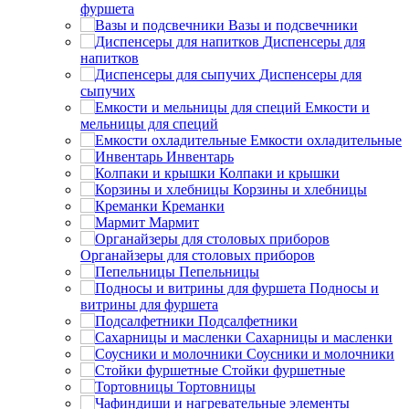
фуршета
Вазы и подсвечники
Диспенсеры для
напитков
Диспенсеры для
сыпучих
Емкости и
мельницы для специй
Емкости охладительные
Инвентарь
Колпаки и крышки
Корзины и хлебницы
Креманки
Мармит
Органайзеры для столовых приборов
Пепельницы
Подносы и
витрины для фуршета
Подсалфетники
Сахарницы и масленки
Соусники и молочники
Стойки фуршетные
Тортовницы