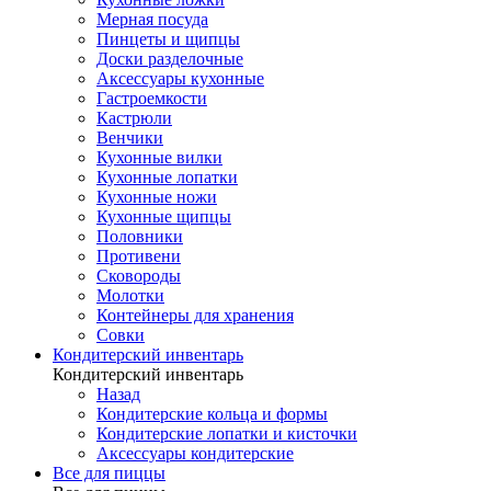
Мерная посуда
Пинцеты и щипцы
Доски разделочные
Аксессуары кухонные
Гастроемкости
Кастрюли
Венчики
Кухонные вилки
Кухонные лопатки
Кухонные ножи
Кухонные щипцы
Половники
Противени
Сковороды
Молотки
Контейнеры для хранения
Совки
Кондитерский инвентарь
Кондитерский инвентарь
Назад
Кондитерские кольца и формы
Кондитерские лопатки и кисточки
Аксессуары кондитерские
Все для пиццы