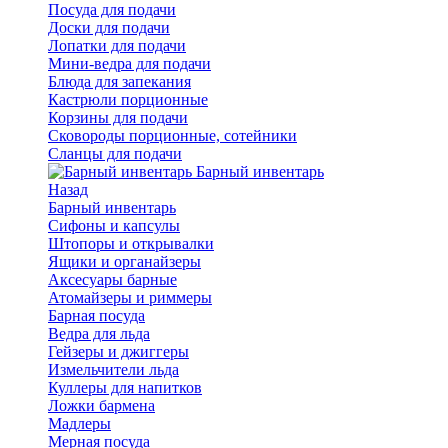
Посуда для подачи
Доски для подачи
Лопатки для подачи
Мини-ведра для подачи
Блюда для запекания
Кастрюли порционные
Корзины для подачи
Сковороды порционные, сотейники
Сланцы для подачи
Барный инвентарь
Назад
Барный инвентарь
Сифоны и капсулы
Штопоры и открывалки
Ящики и органайзеры
Аксесуары барные
Атомайзеры и риммеры
Барная посуда
Ведра для льда
Гейзеры и джиггеры
Измельчители льда
Куллеры для напитков
Ложки бармена
Мадлеры
Мерная посуда