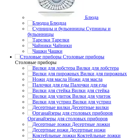
Блюда
Блюдца
Супницы и
бульонницы
Тарелки
Чайники
Чашки
Cтоловые приборы
Cтоловые приборы
Вилки для лобстера
Вилки для пирожных
Ножи для масла
Палочки для еды
Вилки для стейка
Вилки для улиток
Вилки для устриц
Десертные вилки
Органайзеры для столовых приборов
Десертные ложки
Десертные ножи
Коктейльные ложки