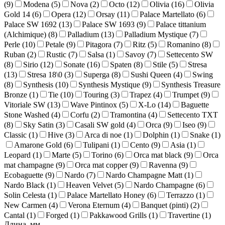
(
9
)
Modena (
5
)
Nova (
2
)
Octo (
12
)
Olivia (
16
)
Olivia
Gold 14 (
6
)
Opera (
12
)
Orsay (
11
)
Palace Martellato (
6
)
Palace SW 1692 (
13
)
Palace SW 1693 (
9
)
Palace tittanium
(Alchimique) (
8
)
Palladium (
13
)
Palladium Mystique (
7
)
Perle (
10
)
Petale (
9
)
Pitagora (
7
)
Ritz (
5
)
Romanino (
8
)
Ruban (
2
)
Rustic (
7
)
Salsa (
1
)
Savoy (
7
)
Settecento SW
(
8
)
Sirio (
12
)
Sonate (
16
)
Spaten (
8
)
Stile (
5
)
Stresa
(
13
)
Stresa 18\0 (
3
)
Superga (
8
)
Sushi Queen (
4
)
Swing
(
8
)
Synthesis (
10
)
Synthesis Mystique (
9
)
Synthesis Treasure
Bronze (
1
)
Tie (
10
)
Touring (
3
)
Trapez (
4
)
Trumpet (
9
)
Vitoriale SW (
13
)
Wave Pintinox (
5
)
X-Lo (
14
)
Baguette
Stone Washed (
4
)
Corfu (
2
)
Tramontina (
4
)
Settecento TXT
(
8
)
Sky Satin (
3
)
Casali SW gold (
4
)
Orca (
9
)
Iseo (
9
)
Classic (
1
)
Hive (
3
)
Arca di noe (
1
)
Dolphin (
1
)
Snake (
1
)
Amarone Gold (
6
)
Tulipani (
1
)
Cento (
9
)
Asia (
1
)
Leopard (
1
)
Marte (
5
)
Torino (
6
)
Orca mat black (
9
)
Orca
mat champagne (
9
)
Orca mat copper (
9
)
Ravenna (
9
)
Ecobaguette (
9
)
Nardo (
7
)
Nardo Champagne Matt (
1
)
Nardo Black (
1
)
Heaven Velvet (
5
)
Nardo Champagne (
6
)
Solin Celesta (
1
)
Palace Martellato Honey (
6
)
Terrazzo (
1
)
New Carmen (
4
)
Verona Eternum (
4
)
Banquet (pinti) (
2
)
Cantal (
1
)
Forged (
1
)
Pakkawood Grills (
1
)
Travertine (
1
)
Длина, мм