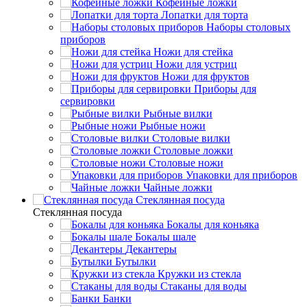
Кофейные ложки
Лопатки для торта
Наборы столовых
приборов
Ножи для стейка
Ножи для устриц
Ножи для фруктов
Приборы для
сервировки
Рыбные вилки
Рыбные ножи
Столовые вилки
Столовые ложки
Столовые ножи
Упаковки для приборов
Чайные ложки
Стеклянная посуда
Стеклянная посуда
Бокалы для коньяка
Бокалы шале
Декантеры
Бутылки
Кружки из стекла
Стаканы для воды
Банки