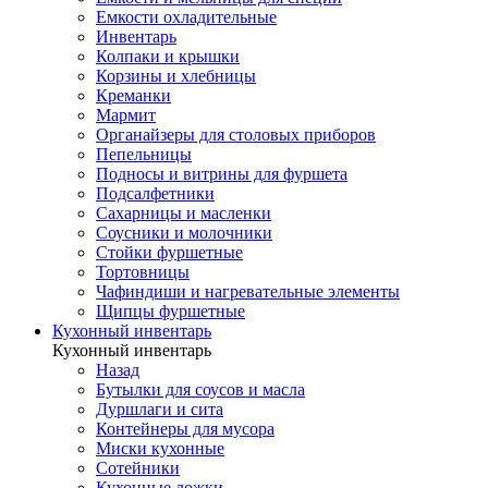
Емкости охладительные
Инвентарь
Колпаки и крышки
Корзины и хлебницы
Креманки
Мармит
Органайзеры для столовых приборов
Пепельницы
Подносы и витрины для фуршета
Подсалфетники
Сахарницы и масленки
Соусники и молочники
Стойки фуршетные
Тортовницы
Чафиндиши и нагревательные элементы
Щипцы фуршетные
Кухонный инвентарь
Кухонный инвентарь
Назад
Бутылки для соусов и масла
Дуршлаги и сита
Контейнеры для мусора
Миски кухонные
Сотейники
Кухонные ложки