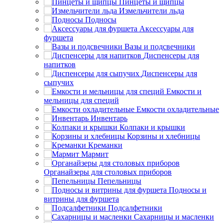
Пинцеты и щипцы
Измельчители льда
Подносы
Аксессуары для
фуршета
Вазы и подсвечники
Диспенсеры для
напитков
Диспенсеры для
сыпучих
Емкости и
мельницы для специй
Емкости охладительные
Инвентарь
Колпаки и крышки
Корзины и хлебницы
Креманки
Мармит
Органайзеры для столовых приборов
Пепельницы
Подносы и
витрины для фуршета
Подсалфетники
Сахарницы и масленки