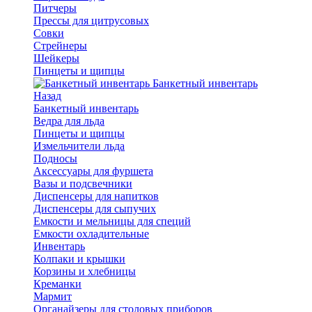
Питчеры
Прессы для цитрусовых
Совки
Стрейнеры
Шейкеры
Пинцеты и щипцы
Банкетный инвентарь
Назад
Банкетный инвентарь
Ведра для льда
Пинцеты и щипцы
Измельчители льда
Подносы
Аксессуары для фуршета
Вазы и подсвечники
Диспенсеры для напитков
Диспенсеры для сыпучих
Емкости и мельницы для специй
Емкости охладительные
Инвентарь
Колпаки и крышки
Корзины и хлебницы
Креманки
Мармит
Органайзеры для столовых приборов