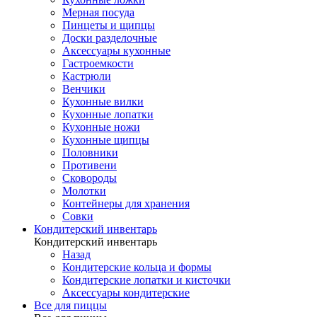
Мерная посуда
Пинцеты и щипцы
Доски разделочные
Аксессуары кухонные
Гастроемкости
Кастрюли
Венчики
Кухонные вилки
Кухонные лопатки
Кухонные ножи
Кухонные щипцы
Половники
Противени
Сковороды
Молотки
Контейнеры для хранения
Совки
Кондитерский инвентарь
Кондитерский инвентарь
Назад
Кондитерские кольца и формы
Кондитерские лопатки и кисточки
Аксессуары кондитерские
Все для пиццы