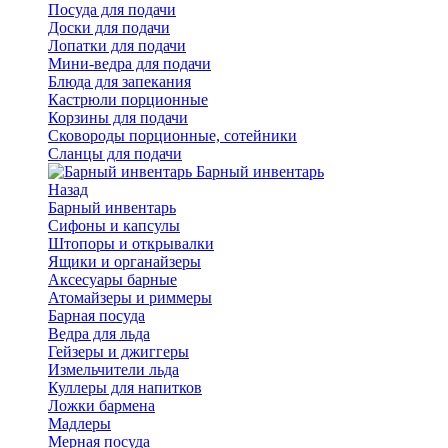
Посуда для подачи
Доски для подачи
Лопатки для подачи
Мини-ведра для подачи
Блюда для запекания
Кастрюли порционные
Корзины для подачи
Сковороды порционные, сотейники
Сланцы для подачи
Барный инвентарь
Назад
Барный инвентарь
Сифоны и капсулы
Штопоры и открывалки
Ящики и органайзеры
Аксесуары барные
Атомайзеры и риммеры
Барная посуда
Ведра для льда
Гейзеры и джиггеры
Измельчители льда
Куллеры для напитков
Ложки бармена
Мадлеры
Мерная посуда