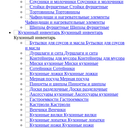
Соусники и молочники
Стойки фуршетные
Тортовницы
Чафиндиши и нагревательные элементы
Щипцы фуршетные
Кухонный инвентарь
Кухонный инвентарь
Бутылки для соусов
и масла
Дуршлаги и сита
Контейнеры для мусора
Миски кухонные
Сотейники
Кухонные ложки
Мерная посуда
Пинцеты и щипцы
Доски разделочные
Аксессуары кухонные
Гастроемкости
Кастрюли
Венчики
Кухонные вилки
Кухонные лопатки
Кухонные ножи