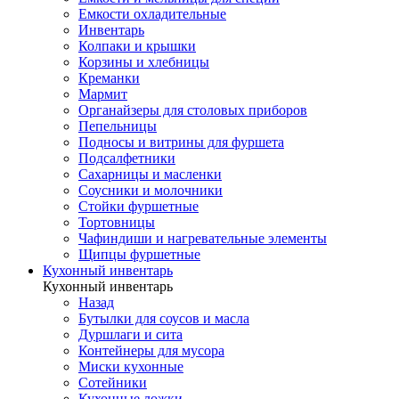
Емкости охладительные
Инвентарь
Колпаки и крышки
Корзины и хлебницы
Креманки
Мармит
Органайзеры для столовых приборов
Пепельницы
Подносы и витрины для фуршета
Подсалфетники
Сахарницы и масленки
Соусники и молочники
Стойки фуршетные
Тортовницы
Чафиндиши и нагревательные элементы
Щипцы фуршетные
Кухонный инвентарь
Кухонный инвентарь
Назад
Бутылки для соусов и масла
Дуршлаги и сита
Контейнеры для мусора
Миски кухонные
Сотейники
Кухонные ложки