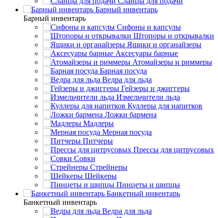
Сланцы для подачи
Барный инвентарь
Барный инвентарь
Сифоны и капсулы
Штопоры и открывалки
Ящики и органайзеры
Аксесуары барные
Атомайзеры и риммеры
Барная посуда
Ведра для льда
Гейзеры и джиггеры
Измельчители льда
Куллеры для напитков
Ложки бармена
Мадлеры
Мерная посуда
Питчеры
Прессы для цитрусовых
Совки
Стрейнеры
Шейкеры
Пинцеты и щипцы
Банкетный инвентарь
Банкетный инвентарь
Ведра для льда