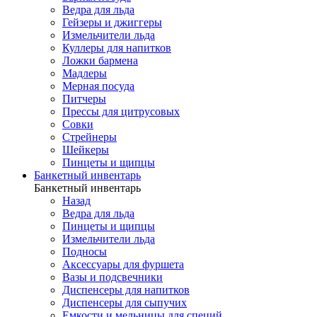
Ведра для льда
Гейзеры и джиггеры
Измельчители льда
Куллеры для напитков
Ложки бармена
Мадлеры
Мерная посуда
Питчеры
Прессы для цитрусовых
Совки
Стрейнеры
Шейкеры
Пинцеты и щипцы
Банкетный инвентарь
Банкетный инвентарь
Назад
Ведра для льда
Пинцеты и щипцы
Измельчители льда
Подносы
Аксессуары для фуршета
Вазы и подсвечники
Диспенсеры для напитков
Диспенсеры для сыпучих
Емкости и мельницы для специй