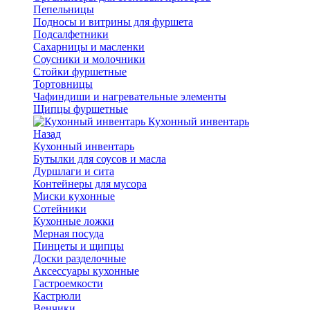
Пепельницы
Подносы и витрины для фуршета
Подсалфетники
Сахарницы и масленки
Соусники и молочники
Стойки фуршетные
Тортовницы
Чафиндиши и нагревательные элементы
Щипцы фуршетные
Кухонный инвентарь
Назад
Кухонный инвентарь
Бутылки для соусов и масла
Дуршлаги и сита
Контейнеры для мусора
Миски кухонные
Сотейники
Кухонные ложки
Мерная посуда
Пинцеты и щипцы
Доски разделочные
Аксессуары кухонные
Гастроемкости
Кастрюли
Венчики