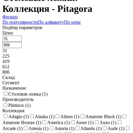
Коллекция - Pitagora
Фильтр
По популярности
По алфавиту
По цене
Подбор параметров
Цена
31
225
419
612
806
Склад
Сегмент
Назначение
Столовая ложка (
1
)
Производитель
Pintinox (
1
)
Коллекция
Adagio (
1
)
Alaska (
1
)
Alinea (
1
)
Amarone Black (
1
)
Amarone Bronze (
1
)
America (
1
)
Anser (
1
)
Anzo (
1
)
Arcade (
1
)
Artesia (
1
)
Astoria (
1
)
Atlantis (
1
)
Aude (
1
)