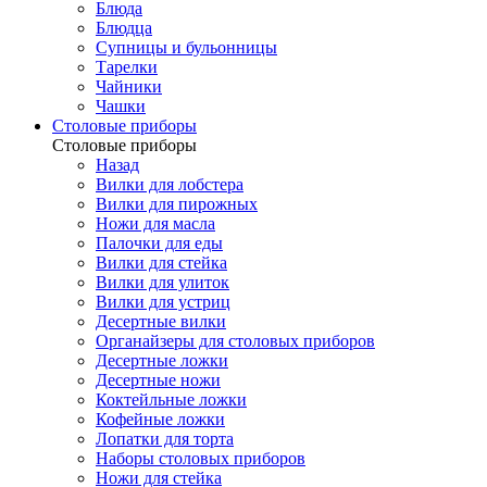
Блюда
Блюдца
Супницы и бульонницы
Тарелки
Чайники
Чашки
Cтоловые приборы
Cтоловые приборы
Назад
Вилки для лобстера
Вилки для пирожных
Ножи для масла
Палочки для еды
Вилки для стейка
Вилки для улиток
Вилки для устриц
Десертные вилки
Органайзеры для столовых приборов
Десертные ложки
Десертные ножи
Коктейльные ложки
Кофейные ложки
Лопатки для торта
Наборы столовых приборов
Ножи для стейка