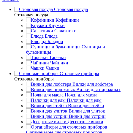
Столовая посуда
Столовая посуда
Кофейники
Кружки
Салатники
Блюда
Блюдца
Супницы и
бульонницы
Тарелки
Чайники
Чашки
Cтоловые приборы
Cтоловые приборы
Вилки для лобстера
Вилки для пирожных
Ножи для масла
Палочки для еды
Вилки для стейка
Вилки для улиток
Вилки для устриц
Десертные вилки
Органайзеры для столовых приборов