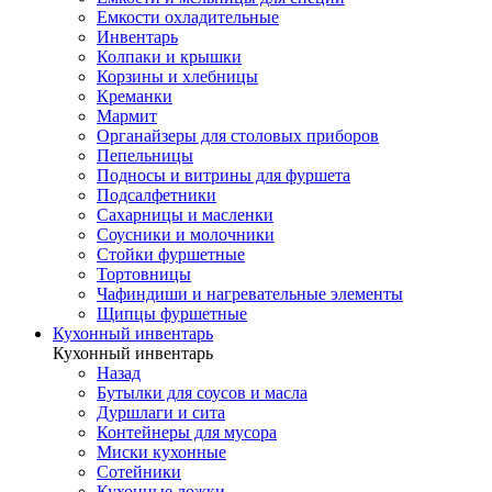
Емкости охладительные
Инвентарь
Колпаки и крышки
Корзины и хлебницы
Креманки
Мармит
Органайзеры для столовых приборов
Пепельницы
Подносы и витрины для фуршета
Подсалфетники
Сахарницы и масленки
Соусники и молочники
Стойки фуршетные
Тортовницы
Чафиндиши и нагревательные элементы
Щипцы фуршетные
Кухонный инвентарь
Кухонный инвентарь
Назад
Бутылки для соусов и масла
Дуршлаги и сита
Контейнеры для мусора
Миски кухонные
Сотейники
Кухонные ложки