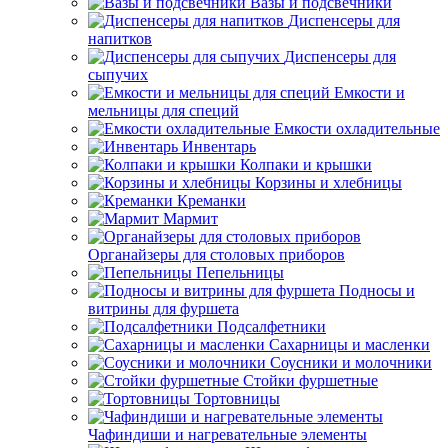
Вазы и подсвечники
Диспенсеры для
напитков
Диспенсеры для
сыпучих
Емкости и
мельницы для специй
Емкости охладительные
Инвентарь
Колпаки и крышки
Корзины и хлебницы
Креманки
Мармит
Органайзеры для столовых приборов
Пепельницы
Подносы и
витрины для фуршета
Подсалфетники
Сахарницы и масленки
Соусники и молочники
Стойки фуршетные
Тортовницы
Чафиндиши и нагревательные элементы