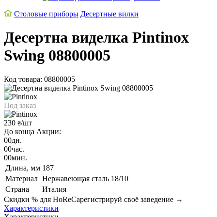
Cтоловые приборы
Десертные вилки
Десертна виделка Pintinox
Swing 08800005
Код товара: 08800005
Под заказ
230
/шт
₴
До конца Акции:
00
дн.
00
час.
00
мин.
Длина, мм
187
Материал
Нержавеющая сталь 18/10
Страна
Италия
Скидки % для HoReCa
регистрируй своё заведение →
Характеристики
Характеристики