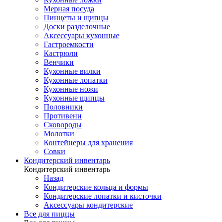
Мерная посуда
Пинцеты и щипцы
Доски разделочные
Аксессуары кухонные
Гастроемкости
Кастрюли
Венчики
Кухонные вилки
Кухонные лопатки
Кухонные ножи
Кухонные щипцы
Половники
Противени
Сковороды
Молотки
Контейнеры для хранения
Совки
Кондитерский инвентарь
Кондитерский инвентарь
Назад
Кондитерские кольца и формы
Кондитерские лопатки и кисточки
Аксессуары кондитерские
Все для пиццы