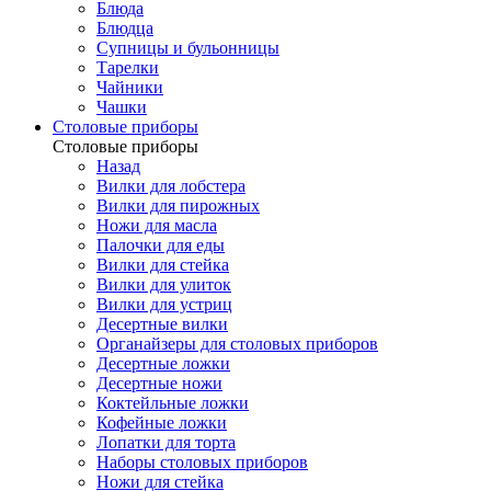
Блюда
Блюдца
Супницы и бульонницы
Тарелки
Чайники
Чашки
Cтоловые приборы
Cтоловые приборы
Назад
Вилки для лобстера
Вилки для пирожных
Ножи для масла
Палочки для еды
Вилки для стейка
Вилки для улиток
Вилки для устриц
Десертные вилки
Органайзеры для столовых приборов
Десертные ложки
Десертные ножи
Коктейльные ложки
Кофейные ложки
Лопатки для торта
Наборы столовых приборов
Ножи для стейка