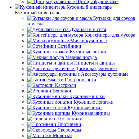
Щипцы фуршетные
Кухонный инвентарь
Кухонный инвентарь
Бутылки для соусов
и масла
Дуршлаги и сита
Контейнеры для мусора
Миски кухонные
Сотейники
Кухонные ложки
Мерная посуда
Пинцеты и щипцы
Доски разделочные
Аксессуары кухонные
Гастроемкости
Кастрюли
Венчики
Кухонные вилки
Кухонные лопатки
Кухонные ножи
Кухонные щипцы
Половники
Противени
Сковороды
Молотки