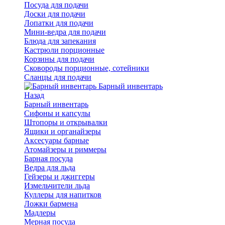
Посуда для подачи
Доски для подачи
Лопатки для подачи
Мини-ведра для подачи
Блюда для запекания
Кастрюли порционные
Корзины для подачи
Сковороды порционные, сотейники
Сланцы для подачи
Барный инвентарь
Назад
Барный инвентарь
Сифоны и капсулы
Штопоры и открывалки
Ящики и органайзеры
Аксесуары барные
Атомайзеры и риммеры
Барная посуда
Ведра для льда
Гейзеры и джиггеры
Измельчители льда
Куллеры для напитков
Ложки бармена
Мадлеры
Мерная посуда