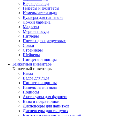
Ведра для льда
Гейзеры и джиггеры
Измельчители льда
Куллеры для напитков
Ложки бармена
Мадлеры
Мерная посуда
Питчеры
Прессы для цитрусовых
Совки
Стрейнеры
Шейкеры
Пинцеты и щипцы
Банкетный инвентарь
Банкетный инвентарь
Назад
Ведра для льда
Пинцеты и щипцы
Измельчители льда
Подносы
Аксессуары для фуршета
Вазы и подсвечники
Диспенсеры для напитков
Диспенсеры для сыпучих
Емкости и мельницы для специй