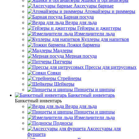
Ящики и органайзеры
Аксесуары барные
Атомайзеры и риммеры
Барная посуда
Ведра для льда
Гейзеры и джиггеры
Измельчители льда
Куллеры для напитков
Ложки бармена
Мадлеры
Мерная посуда
Питчеры
Прессы для цитрусовых
Совки
Стрейнеры
Шейкеры
Пинцеты и щипцы
Банкетный инвентарь
Банкетный инвентарь
Ведра для льда
Пинцеты и щипцы
Измельчители льда
Подносы
Аксессуары для
фуршета