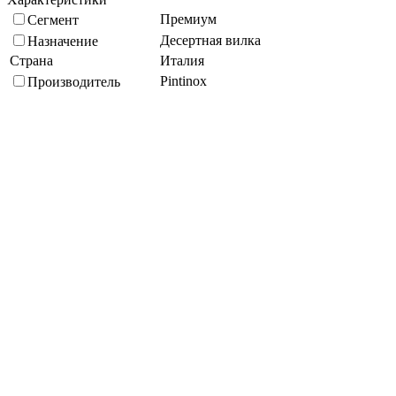
Премиум
Сегмент
Десертная вилка
Назначение
Страна
Италия
Pintinox
Производитель
"Swing"
Коллекция
Длина, мм
187
Нержавеющая сталь 18/10
Материал
Кратность упаковки, шт
12
Металический
Цвет
Посудомойка
Способ мытья
Подберите похожие по характеристикам товары, выбрав одно
или несколько свойств
Выбрано:
0
Показать
Спросить менеджера
в Telegram
Задать вопрос о товаре