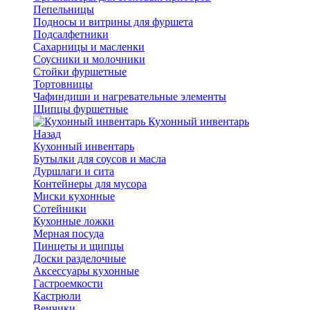
Пепельницы
Подносы и витрины для фуршета
Подсалфетники
Сахарницы и масленки
Соусники и молочники
Стойки фуршетные
Тортовницы
Чафиндиши и нагревательные элементы
Щипцы фуршетные
Кухонный инвентарь
Назад
Кухонный инвентарь
Бутылки для соусов и масла
Дуршлаги и сита
Контейнеры для мусора
Миски кухонные
Сотейники
Кухонные ложки
Мерная посуда
Пинцеты и щипцы
Доски разделочные
Аксессуары кухонные
Гастроемкости
Кастрюли
Венчики