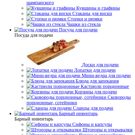
шампанского
Кувшины и графины
Стаканы для виски
Стопки и рюмки
Чашки из стекла
Посуда для подачи
Посуда для подачи
Доски для подачи
Лопатки для подачи
Мини-ведра для подачи
Блюда для запекания
Кастрюли порционные
Корзины для подачи
Сковороды
порционные, сотейники
Сланцы для подачи
Барный инвентарь
Барный инвентарь
Сифоны и капсулы
Штопоры и открывалки