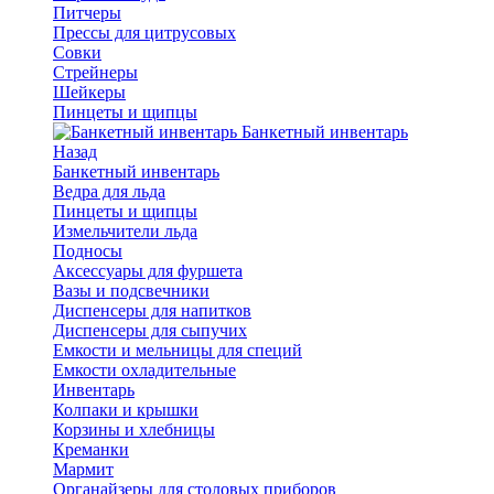
Питчеры
Прессы для цитрусовых
Совки
Стрейнеры
Шейкеры
Пинцеты и щипцы
Банкетный инвентарь
Назад
Банкетный инвентарь
Ведра для льда
Пинцеты и щипцы
Измельчители льда
Подносы
Аксессуары для фуршета
Вазы и подсвечники
Диспенсеры для напитков
Диспенсеры для сыпучих
Емкости и мельницы для специй
Емкости охладительные
Инвентарь
Колпаки и крышки
Корзины и хлебницы
Креманки
Мармит
Органайзеры для столовых приборов