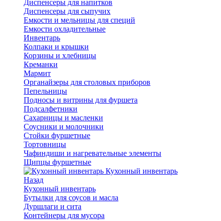
Диспенсеры для напитков
Диспенсеры для сыпучих
Емкости и мельницы для специй
Емкости охладительные
Инвентарь
Колпаки и крышки
Корзины и хлебницы
Креманки
Мармит
Органайзеры для столовых приборов
Пепельницы
Подносы и витрины для фуршета
Подсалфетники
Сахарницы и масленки
Соусники и молочники
Стойки фуршетные
Тортовницы
Чафиндиши и нагревательные элементы
Щипцы фуршетные
Кухонный инвентарь
Назад
Кухонный инвентарь
Бутылки для соусов и масла
Дуршлаги и сита
Контейнеры для мусора