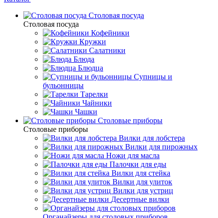
Столовая посуда
Столовая посуда
Кофейники
Кружки
Салатники
Блюда
Блюдца
Супницы и
бульонницы
Тарелки
Чайники
Чашки
Cтоловые приборы
Cтоловые приборы
Вилки для лобстера
Вилки для пирожных
Ножи для масла
Палочки для еды
Вилки для стейка
Вилки для улиток
Вилки для устриц
Десертные вилки
Органайзеры для столовых приборов