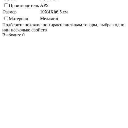
APS
Производитель
Размер
10X4Xh6,5 см
Меламин
Материал
Подберите похожие по характеристикам товары, выбрав одно
или несколько свойств
Выбрано:
0
Показать
Спросить менеджера
в Telegram
Задать вопрос о товаре
Я согласен с
условиями обработки
персональных данных
Отправить
Вам могут понадобиться
Персональные рекомендации