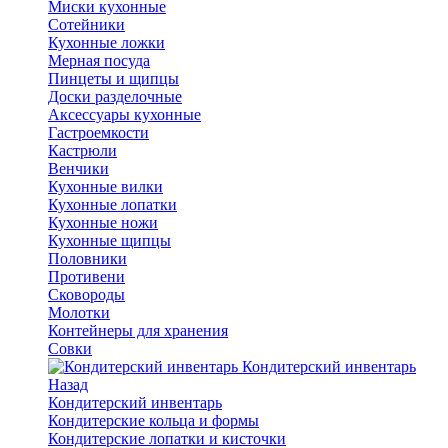
Миски кухонные
Сотейники
Кухонные ложки
Мерная посуда
Пинцеты и щипцы
Доски разделочные
Аксессуары кухонные
Гастроемкости
Кастрюли
Венчики
Кухонные вилки
Кухонные лопатки
Кухонные ножи
Кухонные щипцы
Половники
Противени
Сковороды
Молотки
Контейнеры для хранения
Совки
Кондитерский инвентарь
Назад
Кондитерский инвентарь
Кондитерские кольца и формы
Кондитерские лопатки и кисточки