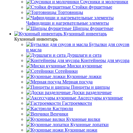
Соусники и молочники
Стойки фуршетные
Тортовницы
Чафиндиши и нагревательные элементы
Щипцы фуршетные
Кухонный инвентарь
Кухонный инвентарь
Бутылки для соусов
и масла
Дуршлаги и сита
Контейнеры для мусора
Миски кухонные
Сотейники
Кухонные ложки
Мерная посуда
Пинцеты и щипцы
Доски разделочные
Аксессуары кухонные
Гастроемкости
Кастрюли
Венчики
Кухонные вилки
Кухонные лопатки
Кухонные ножи