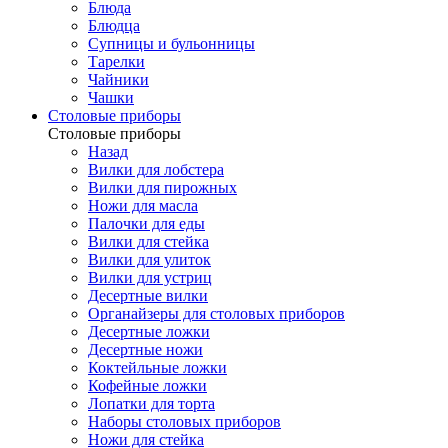
Блюда
Блюдца
Супницы и бульонницы
Тарелки
Чайники
Чашки
Cтоловые приборы
Cтоловые приборы
Назад
Вилки для лобстера
Вилки для пирожных
Ножи для масла
Палочки для еды
Вилки для стейка
Вилки для улиток
Вилки для устриц
Десертные вилки
Органайзеры для столовых приборов
Десертные ложки
Десертные ножи
Коктейльные ложки
Кофейные ложки
Лопатки для торта
Наборы столовых приборов
Ножи для стейка