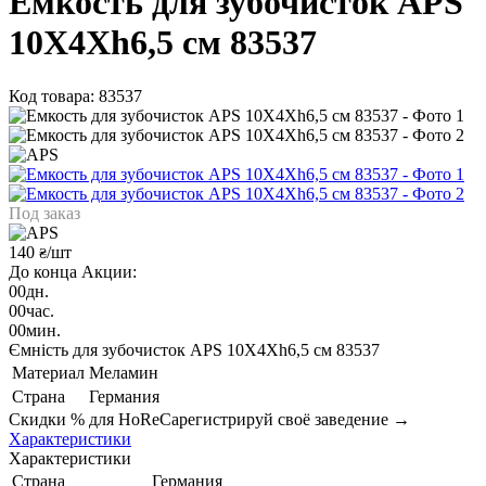
Емкость для зубочисток APS
10X4Xh6,5 см 83537
Код товара: 83537
Под заказ
140
/шт
₴
До конца Акции:
00
дн.
00
час.
00
мин.
Ємність для зубочисток APS 10X4Xh6,5 см 83537
Материал
Меламин
Страна
Германия
Скидки % для HoReCa
регистрируй своё заведение →
Характеристики
Характеристики
Страна
Германия