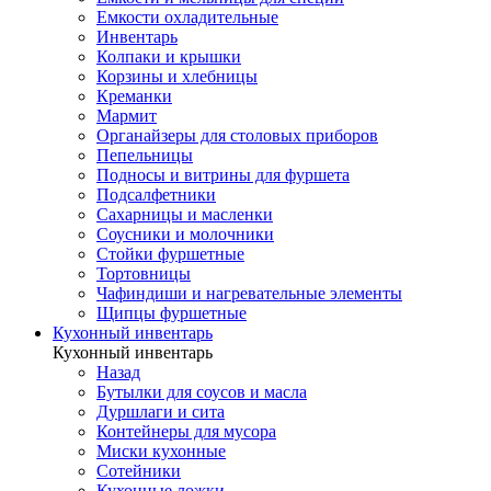
Емкости охладительные
Инвентарь
Колпаки и крышки
Корзины и хлебницы
Креманки
Мармит
Органайзеры для столовых приборов
Пепельницы
Подносы и витрины для фуршета
Подсалфетники
Сахарницы и масленки
Соусники и молочники
Стойки фуршетные
Тортовницы
Чафиндиши и нагревательные элементы
Щипцы фуршетные
Кухонный инвентарь
Кухонный инвентарь
Назад
Бутылки для соусов и масла
Дуршлаги и сита
Контейнеры для мусора
Миски кухонные
Сотейники
Кухонные ложки