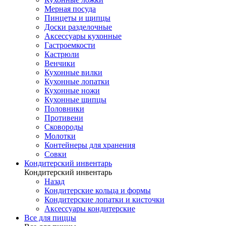
Мерная посуда
Пинцеты и щипцы
Доски разделочные
Аксессуары кухонные
Гастроемкости
Кастрюли
Венчики
Кухонные вилки
Кухонные лопатки
Кухонные ножи
Кухонные щипцы
Половники
Противени
Сковороды
Молотки
Контейнеры для хранения
Совки
Кондитерский инвентарь
Кондитерский инвентарь
Назад
Кондитерские кольца и формы
Кондитерские лопатки и кисточки
Аксессуары кондитерские
Все для пиццы