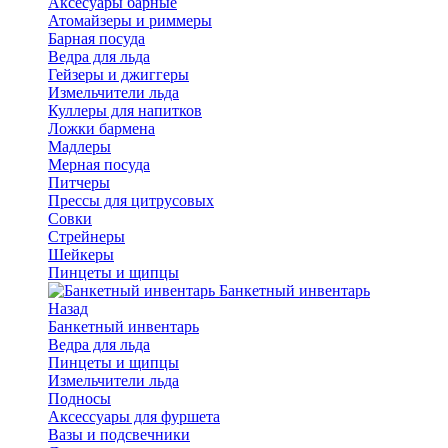
Аксесуары барные
Атомайзеры и риммеры
Барная посуда
Ведра для льда
Гейзеры и джиггеры
Измельчители льда
Куллеры для напитков
Ложки бармена
Мадлеры
Мерная посуда
Питчеры
Прессы для цитрусовых
Совки
Стрейнеры
Шейкеры
Пинцеты и щипцы
Банкетный инвентарь
Назад
Банкетный инвентарь
Ведра для льда
Пинцеты и щипцы
Измельчители льда
Подносы
Аксессуары для фуршета
Вазы и подсвечники