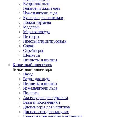
Ведра для льда
Гейзеры и джиггеры
Измельчители льда
Куллеры для напитков
Ложки бармена
Мадлеры
Мерная посуда
Питчеры
Прессы для цитрусовых
Совки
Стрейнеры
Шейкеры
Пинцеты и щипцы
Банкетный инвентарь
Банкетный инвентарь
Назад
Ведра для льда
Пинцеты и щипцы
Измельчители льда
Подносы
Аксессуары для фуршета
Вазы и подсвечники
Диспенсеры для напитков
Диспенсеры для сыпучих
Емкости и мельницы для специй