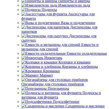
Пинцеты и щипцы
Измельчители льда
Подносы
Аксессуары для
фуршета
Вазы и подсвечники
Диспенсеры для
напитков
Диспенсеры для
сыпучих
Емкости и
мельницы для специй
Емкости охладительные
Инвентарь
Колпаки и крышки
Корзины и хлебницы
Креманки
Мармит
Органайзеры для столовых приборов
Пепельницы
Подносы и
витрины для фуршета
Подсалфетники
Сахарницы и масленки