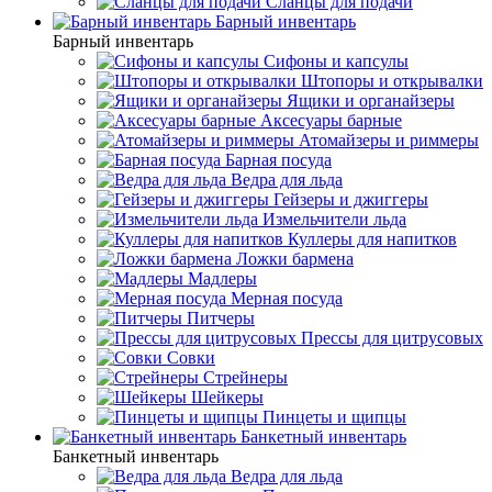
Сланцы для подачи
Барный инвентарь
Барный инвентарь
Сифоны и капсулы
Штопоры и открывалки
Ящики и органайзеры
Аксесуары барные
Атомайзеры и риммеры
Барная посуда
Ведра для льда
Гейзеры и джиггеры
Измельчители льда
Куллеры для напитков
Ложки бармена
Мадлеры
Мерная посуда
Питчеры
Прессы для цитрусовых
Совки
Стрейнеры
Шейкеры
Пинцеты и щипцы
Банкетный инвентарь
Банкетный инвентарь
Ведра для льда