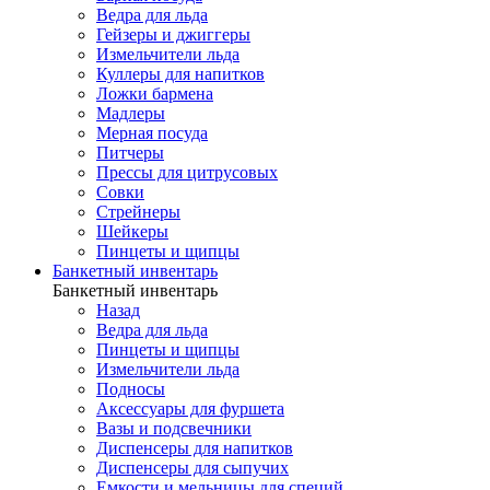
Ведра для льда
Гейзеры и джиггеры
Измельчители льда
Куллеры для напитков
Ложки бармена
Мадлеры
Мерная посуда
Питчеры
Прессы для цитрусовых
Совки
Стрейнеры
Шейкеры
Пинцеты и щипцы
Банкетный инвентарь
Банкетный инвентарь
Назад
Ведра для льда
Пинцеты и щипцы
Измельчители льда
Подносы
Аксессуары для фуршета
Вазы и подсвечники
Диспенсеры для напитков
Диспенсеры для сыпучих
Емкости и мельницы для специй