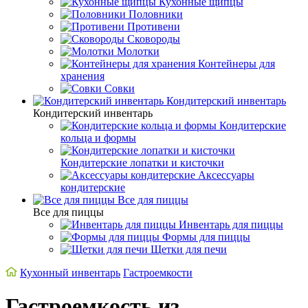
Кухонные щипцы
Половники
Противени
Сковороды
Молотки
Контейнеры для
хранения
Совки
Кондитерский инвентарь
Кондитерский инвентарь
Кондитерские
кольца и формы
Кондитерские лопатки и кисточки
Аксессуары
кондитерские
Все для пиццы
Все для пиццы
Инвентарь для пиццы
Формы для пиццы
Щетки для печи
Кухонный инвентарь
Гастроемкости
Гастроемкость из