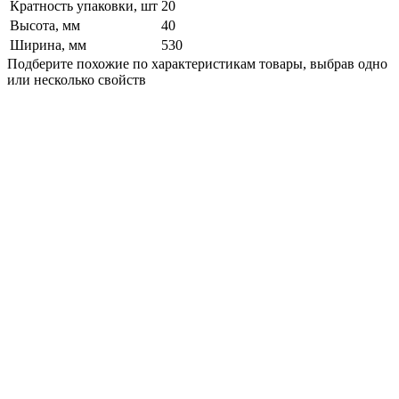
Кратность упаковки, шт
20
Высота, мм
40
Ширина, мм
530
Подберите похожие по характеристикам товары, выбрав одно
или несколько свойств
Выбрано:
0
Показать
Спросить менеджера
в Telegram
Задать вопрос о товаре
Я согласен с
условиями обработки
персональных данных
Отправить
Персональные рекомендации