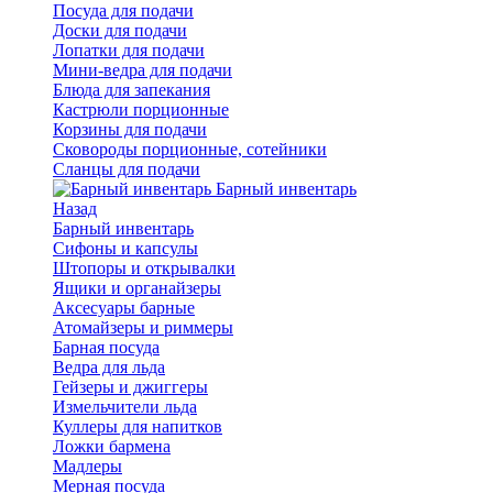
Посуда для подачи
Доски для подачи
Лопатки для подачи
Мини-ведра для подачи
Блюда для запекания
Кастрюли порционные
Корзины для подачи
Сковороды порционные, сотейники
Сланцы для подачи
Барный инвентарь
Назад
Барный инвентарь
Сифоны и капсулы
Штопоры и открывалки
Ящики и органайзеры
Аксесуары барные
Атомайзеры и риммеры
Барная посуда
Ведра для льда
Гейзеры и джиггеры
Измельчители льда
Куллеры для напитков
Ложки бармена
Мадлеры
Мерная посуда