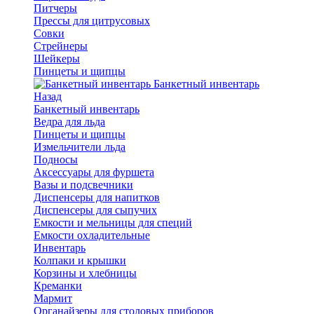
Питчеры
Прессы для цитрусовых
Совки
Стрейнеры
Шейкеры
Пинцеты и щипцы
Банкетный инвентарь
Назад
Банкетный инвентарь
Ведра для льда
Пинцеты и щипцы
Измельчители льда
Подносы
Аксессуары для фуршета
Вазы и подсвечники
Диспенсеры для напитков
Диспенсеры для сыпучих
Емкости и мельницы для специй
Емкости охладительные
Инвентарь
Колпаки и крышки
Корзины и хлебницы
Креманки
Мармит
Органайзеры для столовых приборов