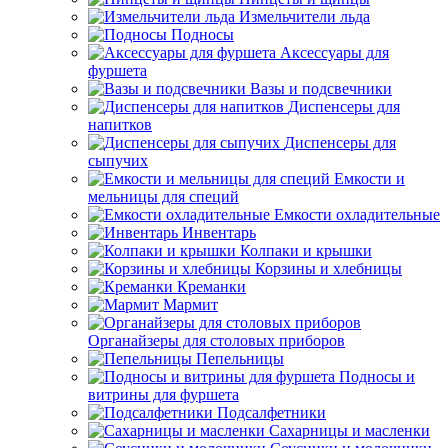
Измельчители льда
Подносы
Аксессуары для
фуршета
Вазы и подсвечники
Диспенсеры для
напитков
Диспенсеры для
сыпучих
Емкости и
мельницы для специй
Емкости охладительные
Инвентарь
Колпаки и крышки
Корзины и хлебницы
Креманки
Мармит
Органайзеры для столовых приборов
Пепельницы
Подносы и
витрины для фуршета
Подсалфетники
Сахарницы и масленки