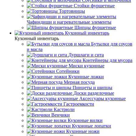
Соусники и молочники
Стойки фуршетные
Тортовницы
Чафиндиши и нагревательные элементы
Щипцы фуршетные
Кухонный инвентарь
Кухонный инвентарь
Бутылки для соусов
и масла
Дуршлаги и сита
Контейнеры для мусора
Миски кухонные
Сотейники
Кухонные ложки
Мерная посуда
Пинцеты и щипцы
Доски разделочные
Аксессуары кухонные
Гастроемкости
Кастрюли
Венчики
Кухонные вилки
Кухонные лопатки
Кухонные ножи