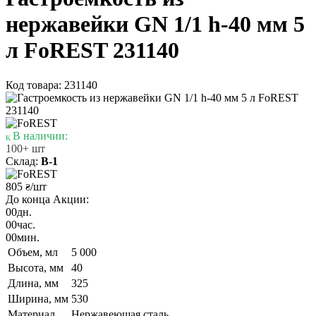
нержавейки GN 1/1 h-40 мм 5
л FoREST 231140
Код товара: 231140
В наличии:
100+ шт
Склад:
В-1
805
/шт
₴
До конца Акции:
00
дн.
00
час.
00
мин.
Объем, мл
5 000
Высота, мм
40
Длина, мм
325
Ширина, мм
530
Материал
Нержавеющая сталь