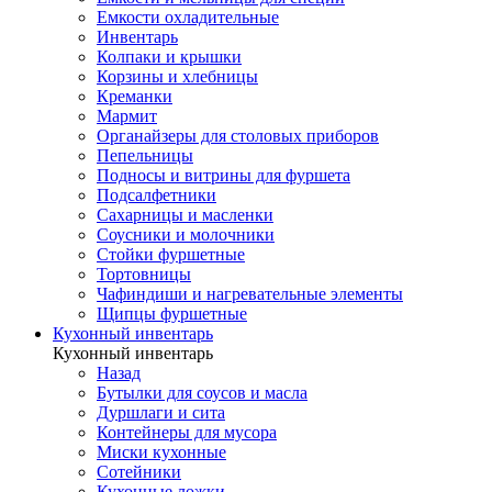
Емкости охладительные
Инвентарь
Колпаки и крышки
Корзины и хлебницы
Креманки
Мармит
Органайзеры для столовых приборов
Пепельницы
Подносы и витрины для фуршета
Подсалфетники
Сахарницы и масленки
Соусники и молочники
Стойки фуршетные
Тортовницы
Чафиндиши и нагревательные элементы
Щипцы фуршетные
Кухонный инвентарь
Кухонный инвентарь
Назад
Бутылки для соусов и масла
Дуршлаги и сита
Контейнеры для мусора
Миски кухонные
Сотейники
Кухонные ложки