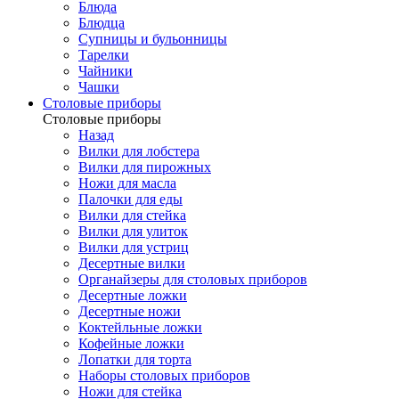
Блюда
Блюдца
Супницы и бульонницы
Тарелки
Чайники
Чашки
Cтоловые приборы
Cтоловые приборы
Назад
Вилки для лобстера
Вилки для пирожных
Ножи для масла
Палочки для еды
Вилки для стейка
Вилки для улиток
Вилки для устриц
Десертные вилки
Органайзеры для столовых приборов
Десертные ложки
Десертные ножи
Коктейльные ложки
Кофейные ложки
Лопатки для торта
Наборы столовых приборов
Ножи для стейка