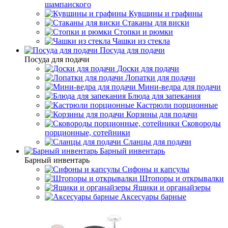
шампанского
Кувшины и графины
Стаканы для виски
Стопки и рюмки
Чашки из стекла
Посуда для подачи
Посуда для подачи
Доски для подачи
Лопатки для подачи
Мини-ведра для подачи
Блюда для запекания
Кастрюли порционные
Корзины для подачи
Сковороды
порционные, сотейники
Сланцы для подачи
Барный инвентарь
Барный инвентарь
Сифоны и капсулы
Штопоры и открывалки
Ящики и органайзеры
Аксесуары барные