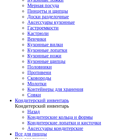
Мерная посуда
Пинцеты и щипцы
Доски разделочные
Аксессуары кухонные
Гастроемкости
Кастрюли
Венчики
Кухонные вилки
Кухонные лопатки
Кухонные ножи
Кухонные щипцы
Половники
Противени
Сковороды
Молотки
Контейнеры для хранения
Совки
Кондитерский инвентарь
Кондитерский инвентарь
Назад
Кондитерские кольца и формы
Кондитерские лопатки и кисточки
Аксессуары кондитерские
Все для пиццы