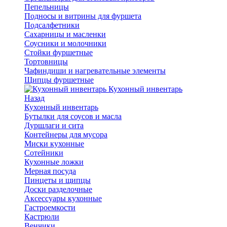
Пепельницы
Подносы и витрины для фуршета
Подсалфетники
Сахарницы и масленки
Соусники и молочники
Стойки фуршетные
Тортовницы
Чафиндиши и нагревательные элементы
Щипцы фуршетные
Кухонный инвентарь
Назад
Кухонный инвентарь
Бутылки для соусов и масла
Дуршлаги и сита
Контейнеры для мусора
Миски кухонные
Сотейники
Кухонные ложки
Мерная посуда
Пинцеты и щипцы
Доски разделочные
Аксессуары кухонные
Гастроемкости
Кастрюли
Венчики