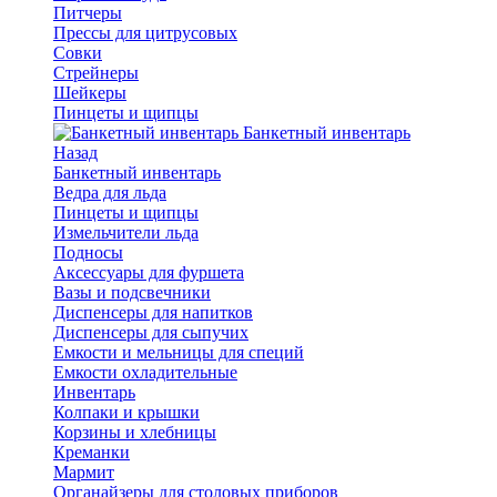
Питчеры
Прессы для цитрусовых
Совки
Стрейнеры
Шейкеры
Пинцеты и щипцы
Банкетный инвентарь
Назад
Банкетный инвентарь
Ведра для льда
Пинцеты и щипцы
Измельчители льда
Подносы
Аксессуары для фуршета
Вазы и подсвечники
Диспенсеры для напитков
Диспенсеры для сыпучих
Емкости и мельницы для специй
Емкости охладительные
Инвентарь
Колпаки и крышки
Корзины и хлебницы
Креманки
Мармит
Органайзеры для столовых приборов