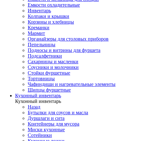
Емкости охладительные
Инвентарь
Колпаки и крышки
Корзины и хлебницы
Креманки
Мармит
Органайзеры для столовых приборов
Пепельницы
Подносы и витрины для фуршета
Подсалфетники
Сахарницы и масленки
Соусники и молочники
Стойки фуршетные
Тортовницы
Чафиндиши и нагревательные элементы
Щипцы фуршетные
Кухонный инвентарь
Кухонный инвентарь
Назад
Бутылки для соусов и масла
Дуршлаги и сита
Контейнеры для мусора
Миски кухонные
Сотейники
Кухонные ложки