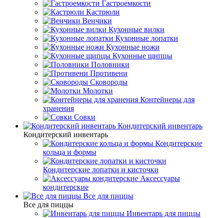
Гастроемкости
Кастрюли
Венчики
Кухонные вилки
Кухонные лопатки
Кухонные ножи
Кухонные щипцы
Половники
Противени
Сковороды
Молотки
Контейнеры для
хранения
Совки
Кондитерский инвентарь
Кондитерский инвентарь
Кондитерские
кольца и формы
Кондитерские лопатки и кисточки
Аксессуары
кондитерские
Все для пиццы
Все для пиццы
Инвентарь для пиццы