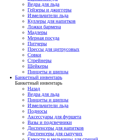
Ведра для льда
Гейзеры и джиггеры
Измельчители льда
Куллеры для напитков
Ложки бармена
Мадлеры
Мерная посуда
Питчеры
Прессы для цитрусовых
Совки
Стрейнеры
Шейкеры
Пинцеты и щипцы
Банкетный инвентарь
Банкетный инвентарь
Назад
Ведра для льда
Пинцеты и щипцы
Измельчители льда
Подносы
Аксессуары для фуршета
Вазы и подсвечники
Диспенсеры для напитков
Диспенсеры для сыпучих
Емкости и мельницы для специй