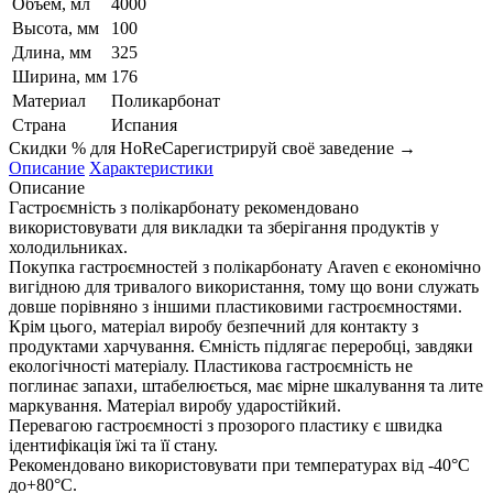
Объем, мл
4000
Высота, мм
100
Длина, мм
325
Ширина, мм
176
Материал
Поликарбонат
Страна
Испания
Скидки % для HoReCa
регистрируй своё заведение →
Описание
Характеристики
Описание
Гастроємність з полікарбонату рекомендовано
використовувати для викладки та зберігання продуктів у
холодильниках.
Покупка гастроємностей з полікарбонату Araven є економічно
вигідною для тривалого використання, тому що вони служать
довше порівняно з іншими пластиковими гастроємностями.
Крім цього, матеріал виробу безпечний для контакту з
продуктами харчування. Ємність підлягає переробці, завдяки
екологічності матеріалу. Пластикова гастроємність не
поглинає запахи, штабелюється, має мірне шкалування та лите
маркування. Матеріал виробу ударостійкий.
Перевагою гастроємності з прозорого пластику є швидка
ідентифікація їжі та її стану.
Рекомендовано використовувати при температурах від -40°С
до+80°С.