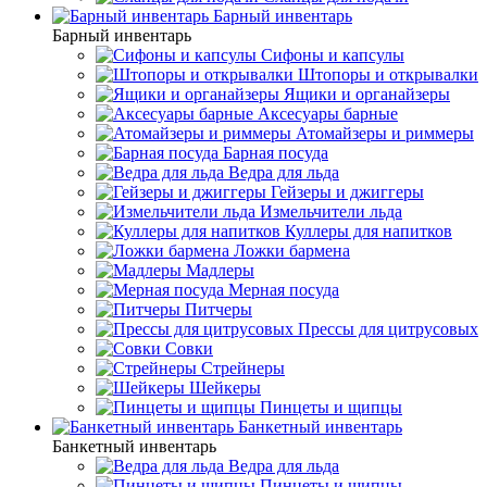
Барный инвентарь
Барный инвентарь
Сифоны и капсулы
Штопоры и открывалки
Ящики и органайзеры
Аксесуары барные
Атомайзеры и риммеры
Барная посуда
Ведра для льда
Гейзеры и джиггеры
Измельчители льда
Куллеры для напитков
Ложки бармена
Мадлеры
Мерная посуда
Питчеры
Прессы для цитрусовых
Совки
Стрейнеры
Шейкеры
Пинцеты и щипцы
Банкетный инвентарь
Банкетный инвентарь
Ведра для льда
Пинцеты и щипцы