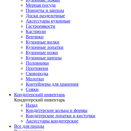
Мерная посуда
Пинцеты и щипцы
Доски разделочные
Аксессуары кухонные
Гастроемкости
Кастрюли
Венчики
Кухонные вилки
Кухонные лопатки
Кухонные ножи
Кухонные щипцы
Половники
Противени
Сковороды
Молотки
Контейнеры для хранения
Совки
Кондитерский инвентарь
Кондитерский инвентарь
Назад
Кондитерские кольца и формы
Кондитерские лопатки и кисточки
Аксессуары кондитерские
Все для пиццы