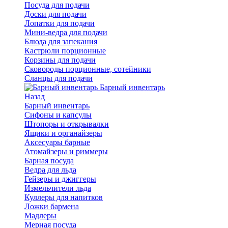
Посуда для подачи
Доски для подачи
Лопатки для подачи
Мини-ведра для подачи
Блюда для запекания
Кастрюли порционные
Корзины для подачи
Сковороды порционные, сотейники
Сланцы для подачи
Барный инвентарь
Назад
Барный инвентарь
Сифоны и капсулы
Штопоры и открывалки
Ящики и органайзеры
Аксесуары барные
Атомайзеры и риммеры
Барная посуда
Ведра для льда
Гейзеры и джиггеры
Измельчители льда
Куллеры для напитков
Ложки бармена
Мадлеры
Мерная посуда