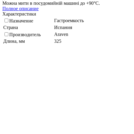
Можна мити в посудомийній машині до +90°С.
Полное описание
Характеристики
Гастроемкость
Назначение
Страна
Испания
Araven
Производитель
Длина, мм
325
Объем, мл
4000
Поликарбонат
Материал
Кратность упаковки, шт
6
Высота, мм
100
Ширина, мм
176
Подберите похожие по характеристикам товары, выбрав одно
или несколько свойств
Выбрано:
0
Показать
Спросить менеджера
в Telegram
Задать вопрос о товаре