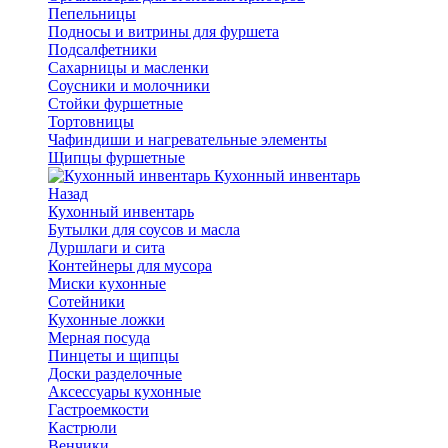
Пепельницы
Подносы и витрины для фуршета
Подсалфетники
Сахарницы и масленки
Соусники и молочники
Стойки фуршетные
Тортовницы
Чафиндиши и нагревательные элементы
Щипцы фуршетные
Кухонный инвентарь
Назад
Кухонный инвентарь
Бутылки для соусов и масла
Дуршлаги и сита
Контейнеры для мусора
Миски кухонные
Сотейники
Кухонные ложки
Мерная посуда
Пинцеты и щипцы
Доски разделочные
Аксессуары кухонные
Гастроемкости
Кастрюли
Венчики