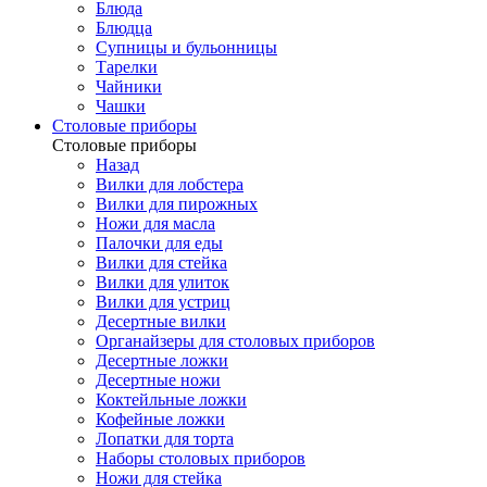
Блюда
Блюдца
Супницы и бульонницы
Тарелки
Чайники
Чашки
Cтоловые приборы
Cтоловые приборы
Назад
Вилки для лобстера
Вилки для пирожных
Ножи для масла
Палочки для еды
Вилки для стейка
Вилки для улиток
Вилки для устриц
Десертные вилки
Органайзеры для столовых приборов
Десертные ложки
Десертные ножи
Коктейльные ложки
Кофейные ложки
Лопатки для торта
Наборы столовых приборов
Ножи для стейка