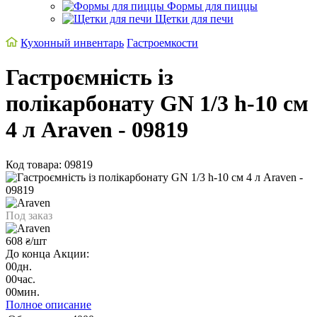
Формы для пиццы
Щетки для печи
Кухонный инвентарь
Гастроемкости
Гастроємність із
полікарбонату GN 1/3 h-10 см
4 л Araven - 09819
Код товара: 09819
Под заказ
608
/шт
₴
До конца Акции:
00
дн.
00
час.
00
мин.
Полное описание