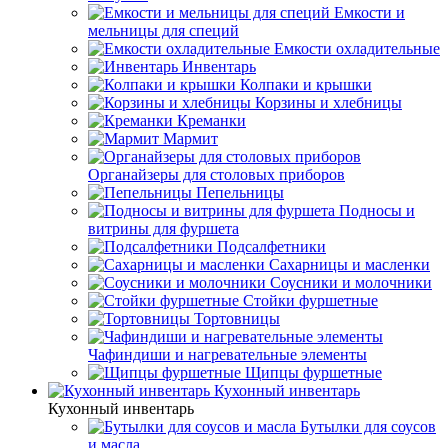
Емкости и
мельницы для специй
Емкости охладительные
Инвентарь
Колпаки и крышки
Корзины и хлебницы
Креманки
Мармит
Органайзеры для столовых приборов
Пепельницы
Подносы и
витрины для фуршета
Подсалфетники
Сахарницы и масленки
Соусники и молочники
Стойки фуршетные
Тортовницы
Чафиндиши и нагревательные элементы
Щипцы фуршетные
Кухонный инвентарь
Кухонный инвентарь
Бутылки для соусов
и масла