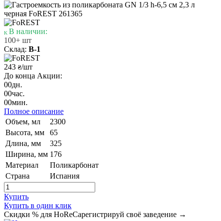
В наличии:
100+ шт
Склад:
В-1
243
/шт
₴
До конца Акции:
00
дн.
00
час.
00
мин.
Полное описание
Объем, мл
2300
Высота, мм
65
Длина, мм
325
Ширина, мм
176
Материал
Поликарбонат
Страна
Испания
Купить
Купить в один клик
Скидки % для HoReCa
регистрируй своё заведение →