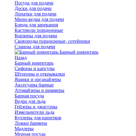
Посуда для подачи
Доски для подачи
Лопатки для подачи
Мини-ведра для подачи
Блюда для запекания
Кастрюли порционные
Корзины для подачи
Сковороды порционные, сотейники
Сланцы для подачи
Барный инвентарь
Назад
Барный инвентарь
Сифоны и капсулы
Штопоры и открывалки
Ящики и органайзеры
Аксесуары барные
Атомайзеры и риммеры
Барная посуда
Ведра для льда
Гейзеры и джиггеры
Измельчители льда
Куллеры для напитков
Ложки бармена
Мадлеры
Мерная посуда