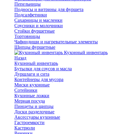
Пепельницы
Подносы и витрины для фуршета
Подсалфетники
Сахарницы и масленки
Соусники и молочники
Стойки фуршетные
Тортовницы
Чафиндиши и нагревательные элементы
Щипцы фуршетные
Кухонный инвентарь
Назад
Кухонный инвентарь
Бутылки для соусов и масла
Дуршлаги и сита
Контейнеры для мусора
Миски кухонные
Сотейники
Кухонные ложки
Мерная посуда
Пинцеты и щипцы
Доски разделочные
Аксессуары кухонные
Гастроемкости
Кастрюли
Венчики