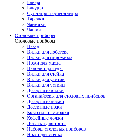
Блюда
Блюдца
Супницы и бульонницы
Тарелки
Чайники
Чашки
Cтоловые приборы
Cтоловые приборы
Назад
Вилки для лобстера
Вилки для пирожных
Ножи для масла
Палочки для еды
Вилки для стейка
Вилки для улиток
Вилки для устриц
Десертные вилки
Органайзеры для столовых приборов
Десертные ложки
Десертные ножи
Коктейльные ложки
Кофейные ложки
Лопатки для торта
Наборы столовых приборов
Ножи для стейка