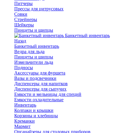
Питчеры
Прессы для цитрусовых
Совки
Стрейнеры
Шейкеры
Пинцеты и щипцы
Банкетный инвентарь
Назад
Банкетный инвентарь
Ведра для льда
Пинцеты и щипцы
Измельчители льда
Подносы
Аксессуары для фуршета
Вазы и подсвечники
Диспенсеры для напитков
Диспенсеры для сыпучих
Емкости и мельницы для специй
Емкости охладительные
Инвентарь
Колпаки и крышки
Корзины и хлебницы
Креманки
Мармит
Органайзеры для столовых приборов