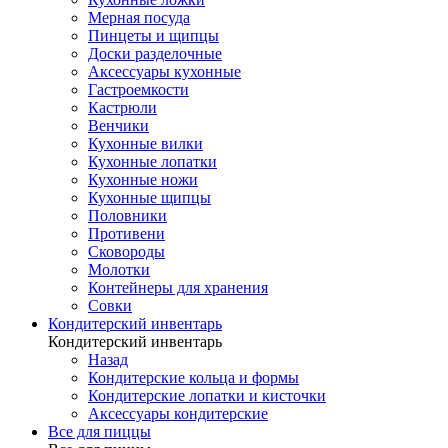
Мерная посуда
Пинцеты и щипцы
Доски разделочные
Аксессуары кухонные
Гастроемкости
Кастрюли
Венчики
Кухонные вилки
Кухонные лопатки
Кухонные ножи
Кухонные щипцы
Половники
Противени
Сковороды
Молотки
Контейнеры для хранения
Совки
Кондитерский инвентарь
Кондитерский инвентарь
Назад
Кондитерские кольца и формы
Кондитерские лопатки и кисточки
Аксессуары кондитерские
Все для пиццы