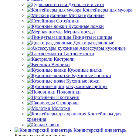
Дуршлаги и сита
Контейнеры для мусора
Миски кухонные
Сотейники
Кухонные ложки
Мерная посуда
Пинцеты и щипцы
Доски разделочные
Аксессуары кухонные
Гастроемкости
Кастрюли
Венчики
Кухонные вилки
Кухонные лопатки
Кухонные ножи
Кухонные щипцы
Половники
Противени
Сковороды
Молотки
Контейнеры для
хранения
Совки
Кондитерский инвентарь
Кондитерский инвентарь