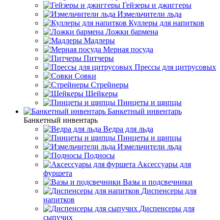
Гейзеры и джиггеры
Измельчители льда
Куллеры для напитков
Ложки бармена
Мадлеры
Мерная посуда
Питчеры
Прессы для цитрусовых
Совки
Стрейнеры
Шейкеры
Пинцеты и щипцы
Банкетный инвентарь
Банкетный инвентарь
Ведра для льда
Пинцеты и щипцы
Измельчители льда
Подносы
Аксессуары для
фуршета
Вазы и подсвечники
Диспенсеры для
напитков
Диспенсеры для
сыпучих