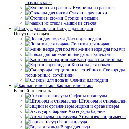
шампанского
Кувшины и графины
Стаканы для виски
Стопки и рюмки
Чашки из стекла
Посуда для подачи
Посуда для подачи
Доски для подачи
Лопатки для подачи
Мини-ведра для подачи
Блюда для запекания
Кастрюли порционные
Корзины для подачи
Сковороды
порционные, сотейники
Сланцы для подачи
Барный инвентарь
Барный инвентарь
Сифоны и капсулы
Штопоры и открывалки
Ящики и органайзеры
Аксесуары барные
Атомайзеры и риммеры
Барная посуда
Ведра для льда