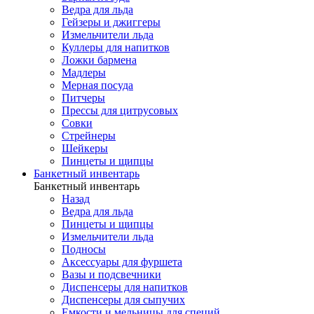
Ведра для льда
Гейзеры и джиггеры
Измельчители льда
Куллеры для напитков
Ложки бармена
Мадлеры
Мерная посуда
Питчеры
Прессы для цитрусовых
Совки
Стрейнеры
Шейкеры
Пинцеты и щипцы
Банкетный инвентарь
Банкетный инвентарь
Назад
Ведра для льда
Пинцеты и щипцы
Измельчители льда
Подносы
Аксессуары для фуршета
Вазы и подсвечники
Диспенсеры для напитков
Диспенсеры для сыпучих
Емкости и мельницы для специй