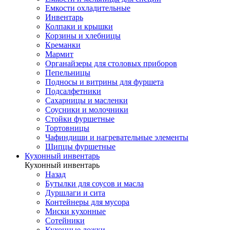
Емкости охладительные
Инвентарь
Колпаки и крышки
Корзины и хлебницы
Креманки
Мармит
Органайзеры для столовых приборов
Пепельницы
Подносы и витрины для фуршета
Подсалфетники
Сахарницы и масленки
Соусники и молочники
Стойки фуршетные
Тортовницы
Чафиндиши и нагревательные элементы
Щипцы фуршетные
Кухонный инвентарь
Кухонный инвентарь
Назад
Бутылки для соусов и масла
Дуршлаги и сита
Контейнеры для мусора
Миски кухонные
Сотейники
Кухонные ложки