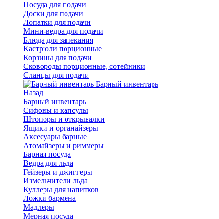
Посуда для подачи
Доски для подачи
Лопатки для подачи
Мини-ведра для подачи
Блюда для запекания
Кастрюли порционные
Корзины для подачи
Сковороды порционные, сотейники
Сланцы для подачи
Барный инвентарь
Назад
Барный инвентарь
Сифоны и капсулы
Штопоры и открывалки
Ящики и органайзеры
Аксесуары барные
Атомайзеры и риммеры
Барная посуда
Ведра для льда
Гейзеры и джиггеры
Измельчители льда
Куллеры для напитков
Ложки бармена
Мадлеры
Мерная посуда