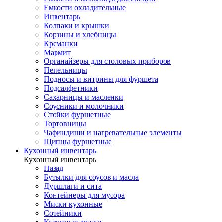
Емкости охладительные
Инвентарь
Колпаки и крышки
Корзины и хлебницы
Креманки
Мармит
Органайзеры для столовых приборов
Пепельницы
Подносы и витрины для фуршета
Подсалфетники
Сахарницы и масленки
Соусники и молочники
Стойки фуршетные
Тортовницы
Чафиндиши и нагревательные элементы
Щипцы фуршетные
Кухонный инвентарь
Кухонный инвентарь
Назад
Бутылки для соусов и масла
Дуршлаги и сита
Контейнеры для мусора
Миски кухонные
Сотейники
Кухонные ложки