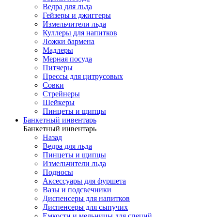
Ведра для льда
Гейзеры и джиггеры
Измельчители льда
Куллеры для напитков
Ложки бармена
Мадлеры
Мерная посуда
Питчеры
Прессы для цитрусовых
Совки
Стрейнеры
Шейкеры
Пинцеты и щипцы
Банкетный инвентарь
Банкетный инвентарь
Назад
Ведра для льда
Пинцеты и щипцы
Измельчители льда
Подносы
Аксессуары для фуршета
Вазы и подсвечники
Диспенсеры для напитков
Диспенсеры для сыпучих
Емкости и мельницы для специй