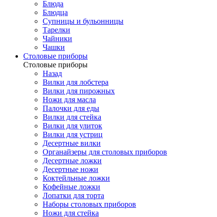
Блюда
Блюдца
Супницы и бульонницы
Тарелки
Чайники
Чашки
Cтоловые приборы
Cтоловые приборы
Назад
Вилки для лобстера
Вилки для пирожных
Ножи для масла
Палочки для еды
Вилки для стейка
Вилки для улиток
Вилки для устриц
Десертные вилки
Органайзеры для столовых приборов
Десертные ложки
Десертные ножи
Коктейльные ложки
Кофейные ложки
Лопатки для торта
Наборы столовых приборов
Ножи для стейка