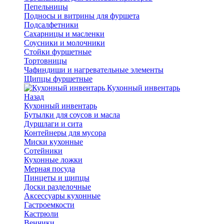
Пепельницы
Подносы и витрины для фуршета
Подсалфетники
Сахарницы и масленки
Соусники и молочники
Стойки фуршетные
Тортовницы
Чафиндиши и нагревательные элементы
Щипцы фуршетные
Кухонный инвентарь
Назад
Кухонный инвентарь
Бутылки для соусов и масла
Дуршлаги и сита
Контейнеры для мусора
Миски кухонные
Сотейники
Кухонные ложки
Мерная посуда
Пинцеты и щипцы
Доски разделочные
Аксессуары кухонные
Гастроемкости
Кастрюли
Венчики