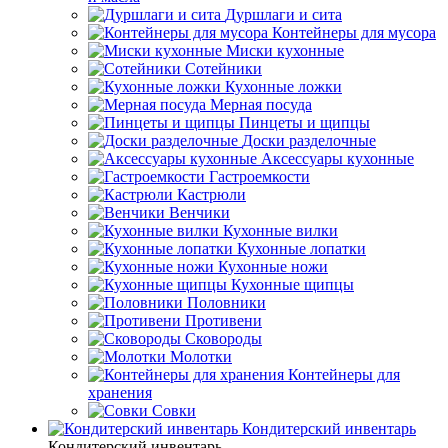
Дуршлаги и сита
Контейнеры для мусора
Миски кухонные
Сотейники
Кухонные ложки
Мерная посуда
Пинцеты и щипцы
Доски разделочные
Аксессуары кухонные
Гастроемкости
Кастрюли
Венчики
Кухонные вилки
Кухонные лопатки
Кухонные ножи
Кухонные щипцы
Половники
Противени
Сковороды
Молотки
Контейнеры для
хранения
Совки
Кондитерский инвентарь
Кондитерский инвентарь