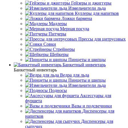
Гейзеры и джиггеры
Измельчители льда
Куллеры для напитков
Ложки бармена
Мадлеры
Мерная посуда
Питчеры
Прессы для цитрусовых
Совки
Стрейнеры
Шейкеры
Пинцеты и щипцы
Банкетный инвентарь
Банкетный инвентарь
Ведра для льда
Пинцеты и щипцы
Измельчители льда
Подносы
Аксессуары для
фуршета
Вазы и подсвечники
Диспенсеры для
напитков
Диспенсеры для
сыпучих