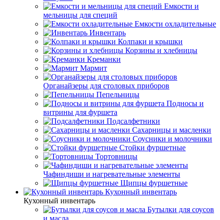
Емкости и
мельницы для специй
Емкости охладительные
Инвентарь
Колпаки и крышки
Корзины и хлебницы
Креманки
Мармит
Органайзеры для столовых приборов
Пепельницы
Подносы и
витрины для фуршета
Подсалфетники
Сахарницы и масленки
Соусники и молочники
Стойки фуршетные
Тортовницы
Чафиндиши и нагревательные элементы
Щипцы фуршетные
Кухонный инвентарь
Кухонный инвентарь
Бутылки для соусов
и масла