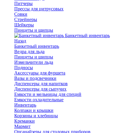
Питчеры
Прессы для цитрусовых
Совки
Стрейнеры
Шейкеры
Пинцеты и щипцы
Банкетный инвентарь
Назад
Банкетный инвентарь
Ведра для льда
Пинцеты и щипцы
Измельчители льда
Подносы
Аксессуары для фуршета
Вазы и подсвечники
Диспенсеры для напитков
Диспенсеры для сыпучих
Емкости и мельницы для специй
Емкости охладительные
Инвентарь
Колпаки и крышки
Корзины и хлебницы
Креманки
Мармит
Органайзеры для столовых приборов