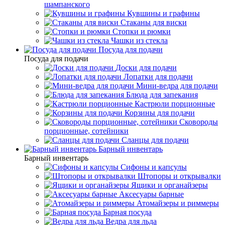
шампанского
Кувшины и графины
Стаканы для виски
Стопки и рюмки
Чашки из стекла
Посуда для подачи
Посуда для подачи
Доски для подачи
Лопатки для подачи
Мини-ведра для подачи
Блюда для запекания
Кастрюли порционные
Корзины для подачи
Сковороды
порционные, сотейники
Сланцы для подачи
Барный инвентарь
Барный инвентарь
Сифоны и капсулы
Штопоры и открывалки
Ящики и органайзеры
Аксесуары барные
Атомайзеры и риммеры
Барная посуда
Ведра для льда