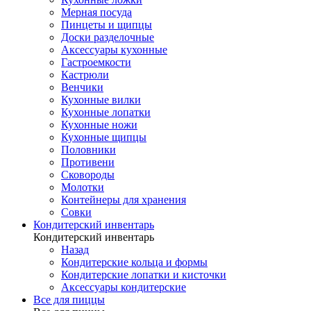
Мерная посуда
Пинцеты и щипцы
Доски разделочные
Аксессуары кухонные
Гастроемкости
Кастрюли
Венчики
Кухонные вилки
Кухонные лопатки
Кухонные ножи
Кухонные щипцы
Половники
Противени
Сковороды
Молотки
Контейнеры для хранения
Совки
Кондитерский инвентарь
Кондитерский инвентарь
Назад
Кондитерские кольца и формы
Кондитерские лопатки и кисточки
Аксессуары кондитерские
Все для пиццы