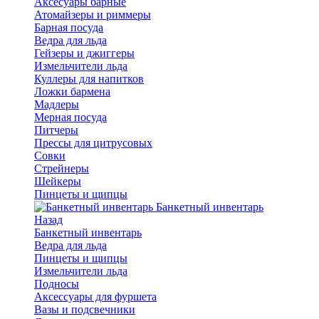
Аксесуары барные
Атомайзеры и риммеры
Барная посуда
Ведра для льда
Гейзеры и джиггеры
Измельчители льда
Куллеры для напитков
Ложки бармена
Мадлеры
Мерная посуда
Питчеры
Прессы для цитрусовых
Совки
Стрейнеры
Шейкеры
Пинцеты и щипцы
Банкетный инвентарь
Назад
Банкетный инвентарь
Ведра для льда
Пинцеты и щипцы
Измельчители льда
Подносы
Аксессуары для фуршета
Вазы и подсвечники