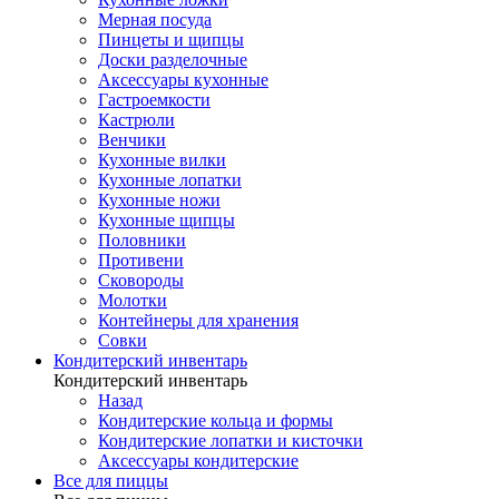
Мерная посуда
Пинцеты и щипцы
Доски разделочные
Аксессуары кухонные
Гастроемкости
Кастрюли
Венчики
Кухонные вилки
Кухонные лопатки
Кухонные ножи
Кухонные щипцы
Половники
Противени
Сковороды
Молотки
Контейнеры для хранения
Совки
Кондитерский инвентарь
Кондитерский инвентарь
Назад
Кондитерские кольца и формы
Кондитерские лопатки и кисточки
Аксессуары кондитерские
Все для пиццы