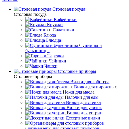
Столовая посуда
Столовая посуда
Кофейники
Кружки
Салатники
Блюда
Блюдца
Супницы и
бульонницы
Тарелки
Чайники
Чашки
Cтоловые приборы
Cтоловые приборы
Вилки для лобстера
Вилки для пирожных
Ножи для масла
Палочки для еды
Вилки для стейка
Вилки для улиток
Вилки для устриц
Десертные вилки
Органайзеры для столовых приборов