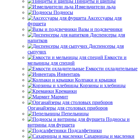
Пинцеты и щипцы
Измельчители льда
Подносы
Аксессуары для
фуршета
Вазы и подсвечники
Диспенсеры для
напитков
Диспенсеры для
сыпучих
Емкости и
мельницы для специй
Емкости охладительные
Инвентарь
Колпаки и крышки
Корзины и хлебницы
Креманки
Мармит
Органайзеры для столовых приборов
Пепельницы
Подносы и
витрины для фуршета
Подсалфетники
Сахарницы и масленки