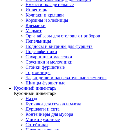
Емкости охладительные
Инвентарь
Колпаки и крышки
Корзины и хлебницы
Креманки
Мармит
Органайзеры для столовых приборов
Пепельницы
Подносы и витрины для фуршета
Подсалфетники
Сахарницы и масленки
Соусники и молочники
Стойки фуршетные
Тортовницы
Чафиндиши и нагревательные элементы
Щипцы фуршетные
Кухонный инвентарь
Кухонный инвентарь
Назад
Бутылки для соусов и масла
Дуршлаги и сита
Контейнеры для мусора
Миски кухонные
Сотейники
Кухонные ложки