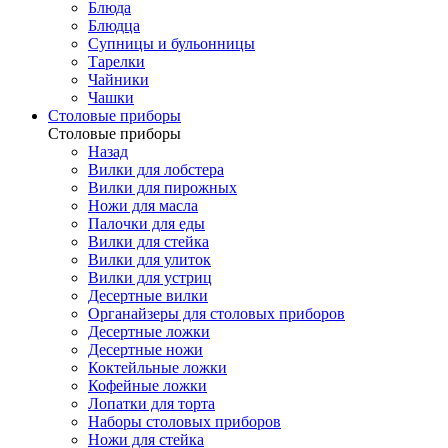
Блюда
Блюдца
Супницы и бульонницы
Тарелки
Чайники
Чашки
Cтоловые приборы
Cтоловые приборы
Назад
Вилки для лобстера
Вилки для пирожных
Ножи для масла
Палочки для еды
Вилки для стейка
Вилки для улиток
Вилки для устриц
Десертные вилки
Органайзеры для столовых приборов
Десертные ложки
Десертные ножи
Коктейльные ложки
Кофейные ложки
Лопатки для торта
Наборы столовых приборов
Ножи для стейка