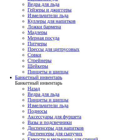
Ведра для льда
Гейзеры и джиггеры
Измельчители льда
Куллеры для напитков
Ложки бармена
Мадлеры
Мерная посуда
Питчеры
Прессы для цитрусовых
Совки
Стрейнеры
Шейкеры
Пинцеты и щипцы
Банкетный инвентарь
Банкетный инвентарь
Назад
Ведра для льда
Пинцеты и щипцы
Измельчители льда
Подносы
Аксессуары для фуршета
Вазы и подсвечники
Диспенсеры для напитков
Диспенсеры для сыпучих
Емкости и мельницы для специй