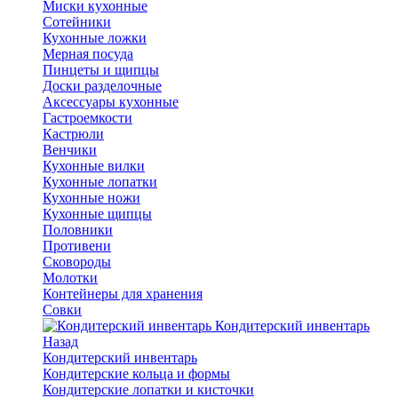
Миски кухонные
Сотейники
Кухонные ложки
Мерная посуда
Пинцеты и щипцы
Доски разделочные
Аксессуары кухонные
Гастроемкости
Кастрюли
Венчики
Кухонные вилки
Кухонные лопатки
Кухонные ножи
Кухонные щипцы
Половники
Противени
Сковороды
Молотки
Контейнеры для хранения
Совки
Кондитерский инвентарь
Назад
Кондитерский инвентарь
Кондитерские кольца и формы
Кондитерские лопатки и кисточки