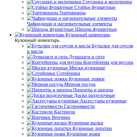
Соусники и молочники
Стойки фуршетные
Тортовницы
Чафиндиши и нагревательные элементы
Щипцы фуршетные
Кухонный инвентарь
Кухонный инвентарь
Бутылки для соусов
и масла
Дуршлаги и сита
Контейнеры для мусора
Миски кухонные
Сотейники
Кухонные ложки
Мерная посуда
Пинцеты и щипцы
Доски разделочные
Аксессуары кухонные
Гастроемкости
Кастрюли
Венчики
Кухонные вилки
Кухонные лопатки
Кухонные ножи