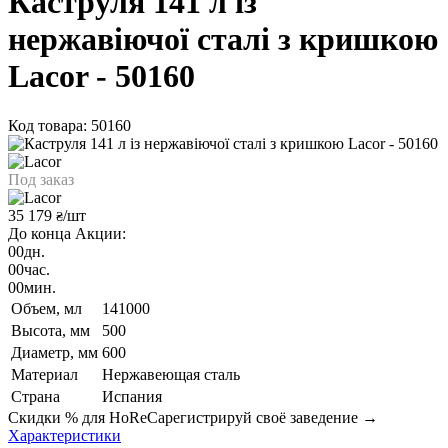
Каструля 141 л із
нержавіючої сталі з кришкою
Lacor - 50160
Код товара: 50160
Под заказ
35 179
/шт
₴
До конца Акции:
00
дн.
00
час.
00
мин.
Объем, мл
141000
Высота, мм
500
Диаметр, мм
600
Материал
Нержавеющая сталь
Страна
Испания
Скидки % для HoReCa
регистрируй своё заведение →
Характеристики