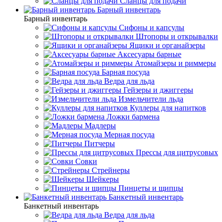
Сланцы для подачи
Барный инвентарь
Барный инвентарь
Сифоны и капсулы
Штопоры и открывалки
Ящики и органайзеры
Аксесуары барные
Атомайзеры и риммеры
Барная посуда
Ведра для льда
Гейзеры и джиггеры
Измельчители льда
Куллеры для напитков
Ложки бармена
Мадлеры
Мерная посуда
Питчеры
Прессы для цитрусовых
Совки
Стрейнеры
Шейкеры
Пинцеты и щипцы
Банкетный инвентарь
Банкетный инвентарь
Ведра для льда