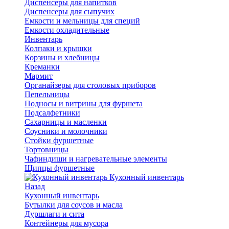
Диспенсеры для напитков
Диспенсеры для сыпучих
Емкости и мельницы для специй
Емкости охладительные
Инвентарь
Колпаки и крышки
Корзины и хлебницы
Креманки
Мармит
Органайзеры для столовых приборов
Пепельницы
Подносы и витрины для фуршета
Подсалфетники
Сахарницы и масленки
Соусники и молочники
Стойки фуршетные
Тортовницы
Чафиндиши и нагревательные элементы
Щипцы фуршетные
Кухонный инвентарь
Назад
Кухонный инвентарь
Бутылки для соусов и масла
Дуршлаги и сита
Контейнеры для мусора