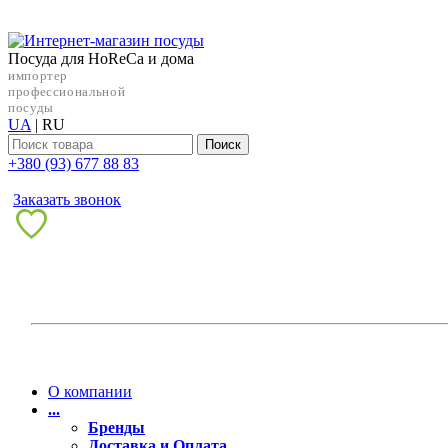
Посуда для HoReCa и дома
импортер
профессиональной
посуды
UA
|
RU
Поиск
+38‎0 (93) 677 88 83
Заказать звонок
О компании
...
Бренды
Доставка и Оплата