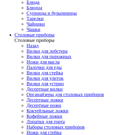
Блюда
Блюдца
Супницы и бульонницы
Тарелки
Чайники
Чашки
Cтоловые приборы
Cтоловые приборы
Назад
Вилки для лобстера
Вилки для пирожных
Ножи для масла
Палочки для еды
Вилки для стейка
Вилки для улиток
Вилки для устриц
Десертные вилки
Органайзеры для столовых приборов
Десертные ложки
Десертные ножи
Коктейльные ложки
Кофейные ложки
Лопатки для торта
Наборы столовых приборов
Ножи для стейка