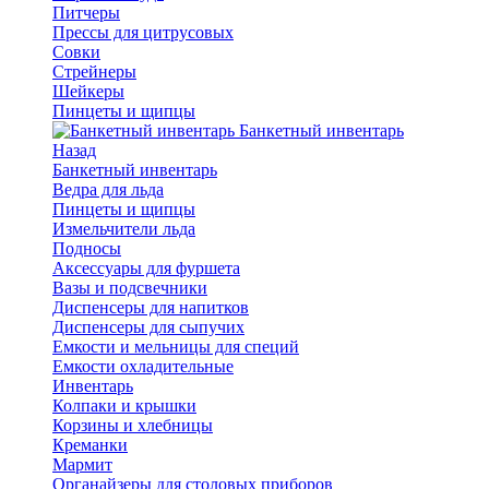
Питчеры
Прессы для цитрусовых
Совки
Стрейнеры
Шейкеры
Пинцеты и щипцы
Банкетный инвентарь
Назад
Банкетный инвентарь
Ведра для льда
Пинцеты и щипцы
Измельчители льда
Подносы
Аксессуары для фуршета
Вазы и подсвечники
Диспенсеры для напитков
Диспенсеры для сыпучих
Емкости и мельницы для специй
Емкости охладительные
Инвентарь
Колпаки и крышки
Корзины и хлебницы
Креманки
Мармит
Органайзеры для столовых приборов