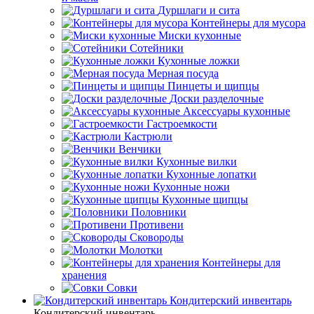
Дуршлаги и сита
Контейнеры для мусора
Миски кухонные
Сотейники
Кухонные ложки
Мерная посуда
Пинцеты и щипцы
Доски разделочные
Аксессуары кухонные
Гастроемкости
Кастрюли
Венчики
Кухонные вилки
Кухонные лопатки
Кухонные ножи
Кухонные щипцы
Половники
Противени
Сковороды
Молотки
Контейнеры для
хранения
Совки
Кондитерский инвентарь
Кондитерский инвентарь