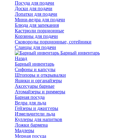
Посуда для подачи
Доски для подачи
Лопатки для подачи
Мини-ведра для подачи
Блюда для запекания
Кастрюли порционные
Корзины для подачи
Сковороды порционные, сотейники
Сланцы для подачи
Барный инвентарь
Назад
Барный инвентарь
Сифоны и капсулы
Штопоры и открывалки
Ящики и органайзеры
Аксесуары барные
Атомайзеры и риммеры
Барная посуда
Ведра для льда
Гейзеры и джиггеры
Измельчители льда
Куллеры для напитков
Ложки бармена
Мадлеры
Мерная посуда