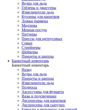
Ведра для льда
Гейзеры и джиггеры
Измельчители льда
Куллеры для напитков
Ложки бармена
Мадлеры
Мерная посуда
Питчеры
Прессы для цитрусовых
Совки
Стрейнеры
Шейкеры
Пинцеты и щипцы
Банкетный инвентарь
Банкетный инвентарь
Назад
Ведра для льда
Пинцеты и щипцы
Измельчители льда
Подносы
Аксессуары для фуршета
Вазы и подсвечники
Диспенсеры для напитков
Диспенсеры для сыпучих
Емкости и мельницы для специй