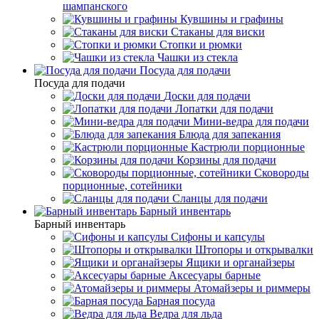
шампанского
Кувшины и графины
Стаканы для виски
Стопки и рюмки
Чашки из стекла
Посуда для подачи
Посуда для подачи
Доски для подачи
Лопатки для подачи
Мини-ведра для подачи
Блюда для запекания
Кастрюли порционные
Корзины для подачи
Сковороды
порционные, сотейники
Сланцы для подачи
Барный инвентарь
Барный инвентарь
Сифоны и капсулы
Штопоры и открывалки
Ящики и органайзеры
Аксесуары барные
Атомайзеры и риммеры
Барная посуда
Ведра для льда