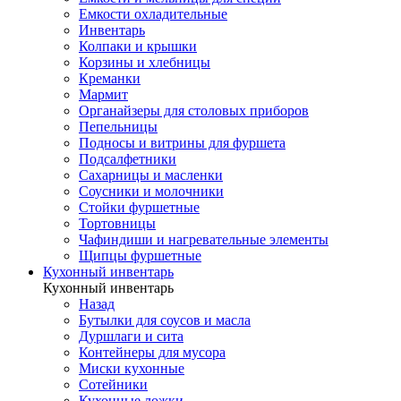
Емкости охладительные
Инвентарь
Колпаки и крышки
Корзины и хлебницы
Креманки
Мармит
Органайзеры для столовых приборов
Пепельницы
Подносы и витрины для фуршета
Подсалфетники
Сахарницы и масленки
Соусники и молочники
Стойки фуршетные
Тортовницы
Чафиндиши и нагревательные элементы
Щипцы фуршетные
Кухонный инвентарь
Кухонный инвентарь
Назад
Бутылки для соусов и масла
Дуршлаги и сита
Контейнеры для мусора
Миски кухонные
Сотейники
Кухонные ложки