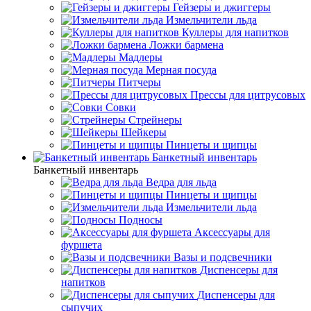
Гейзеры и джиггеры
Измельчители льда
Куллеры для напитков
Ложки бармена
Мадлеры
Мерная посуда
Питчеры
Прессы для цитрусовых
Совки
Стрейнеры
Шейкеры
Пинцеты и щипцы
Банкетный инвентарь
Банкетный инвентарь
Ведра для льда
Пинцеты и щипцы
Измельчители льда
Подносы
Аксессуары для
фуршета
Вазы и подсвечники
Диспенсеры для
напитков
Диспенсеры для
сыпучих