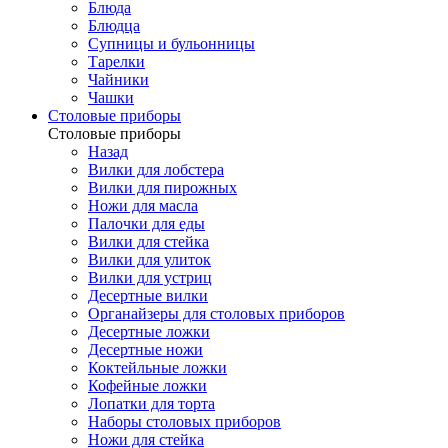
Блюда
Блюдца
Супницы и бульонницы
Тарелки
Чайники
Чашки
Cтоловые приборы
Cтоловые приборы
Назад
Вилки для лобстера
Вилки для пирожных
Ножи для масла
Палочки для еды
Вилки для стейка
Вилки для улиток
Вилки для устриц
Десертные вилки
Органайзеры для столовых приборов
Десертные ложки
Десертные ножи
Коктейльные ложки
Кофейные ложки
Лопатки для торта
Наборы столовых приборов
Ножи для стейка