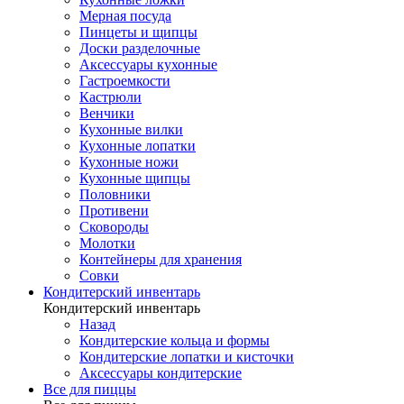
Мерная посуда
Пинцеты и щипцы
Доски разделочные
Аксессуары кухонные
Гастроемкости
Кастрюли
Венчики
Кухонные вилки
Кухонные лопатки
Кухонные ножи
Кухонные щипцы
Половники
Противени
Сковороды
Молотки
Контейнеры для хранения
Совки
Кондитерский инвентарь
Кондитерский инвентарь
Назад
Кондитерские кольца и формы
Кондитерские лопатки и кисточки
Аксессуары кондитерские
Все для пиццы