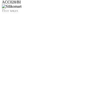
Под заказ
246
/шт
₴
До конца Акции:
00
дн.
00
час.
00
мин.
Скидки % для HoReCa
регистрируй своё заведение →
Характеристики
Характеристики
Лопатка кондитерская
Назначение
Страна
Италия
Silikomart
Производитель
"ACCESSORI"
Коллекция
Длина, мм
255
Силикон
Материал
Кратность упаковки, шт
12
Белый
Цвет
Подберите похожие по характеристикам товары, выбрав одно
или несколько свойств