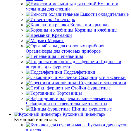
Емкости и
мельницы для специй
Емкости охладительные
Инвентарь
Колпаки и крышки
Корзины и хлебницы
Креманки
Мармит
Органайзеры для столовых приборов
Пепельницы
Подносы и
витрины для фуршета
Подсалфетники
Сахарницы и масленки
Соусники и молочники
Стойки фуршетные
Тортовницы
Чафиндиши и нагревательные элементы
Щипцы фуршетные
Кухонный инвентарь
Кухонный инвентарь
Бутылки для соусов
и масла