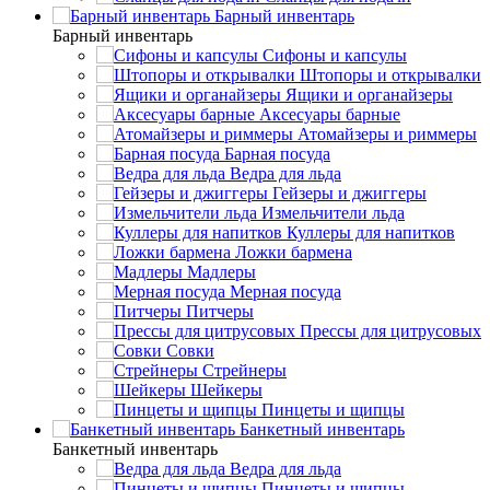
Барный инвентарь
Барный инвентарь
Сифоны и капсулы
Штопоры и открывалки
Ящики и органайзеры
Аксесуары барные
Атомайзеры и риммеры
Барная посуда
Ведра для льда
Гейзеры и джиггеры
Измельчители льда
Куллеры для напитков
Ложки бармена
Мадлеры
Мерная посуда
Питчеры
Прессы для цитрусовых
Совки
Стрейнеры
Шейкеры
Пинцеты и щипцы
Банкетный инвентарь
Банкетный инвентарь
Ведра для льда
Пинцеты и щипцы