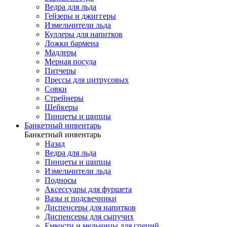
Ведра для льда
Гейзеры и джиггеры
Измельчители льда
Куллеры для напитков
Ложки бармена
Мадлеры
Мерная посуда
Питчеры
Прессы для цитрусовых
Совки
Стрейнеры
Шейкеры
Пинцеты и щипцы
Банкетный инвентарь
Банкетный инвентарь
Назад
Ведра для льда
Пинцеты и щипцы
Измельчители льда
Подносы
Аксессуары для фуршета
Вазы и подсвечники
Диспенсеры для напитков
Диспенсеры для сыпучих
Емкости и мельницы для специй