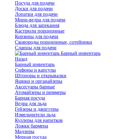
Посуда для подачи
Доски для подачи
Лопатки для подачи
Мини-ведра для подачи
Блюда для запекания
Кастрюли порционные
Корзины для подачи
Сковороды порционные, сотейники
Сланцы для подачи
Барный инвентарь
Назад
Барный инвентарь
Сифоны и капсулы
Штопоры и открывалки
Ящики и органайзеры
Аксесуары барные
Атомайзеры и риммеры
Барная посуда
Ведра для льда
Гейзеры и джиггеры
Измельчители льда
Куллеры для напитков
Ложки бармена
Мадлеры
Мерная посуда