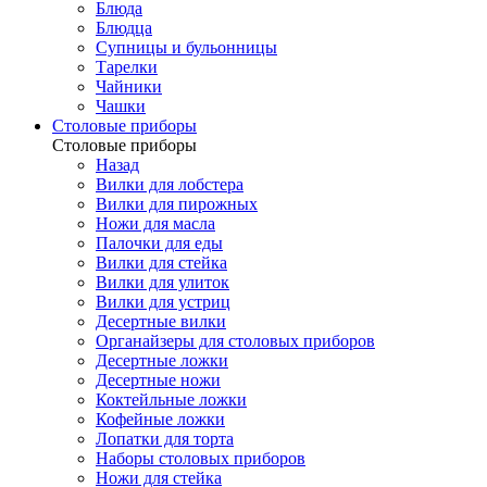
Блюда
Блюдца
Супницы и бульонницы
Тарелки
Чайники
Чашки
Cтоловые приборы
Cтоловые приборы
Назад
Вилки для лобстера
Вилки для пирожных
Ножи для масла
Палочки для еды
Вилки для стейка
Вилки для улиток
Вилки для устриц
Десертные вилки
Органайзеры для столовых приборов
Десертные ложки
Десертные ножи
Коктейльные ложки
Кофейные ложки
Лопатки для торта
Наборы столовых приборов
Ножи для стейка