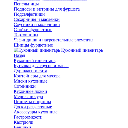
Пепельницы
Подносы и витрины для фуршета
Подсалфетники
Сахарницы и масленки
Соусники и молочники
Стойки фуршетные
Тортовницы
Чафиндиши и нагревательные элементы
Щипцы фуршетные
Кухонный инвентарь
Назад
Кухонный инвентарь
Бутылки для соусов и масла
Дуршлаги и сита
Контейнеры для мусора
Миски кухонные
Сотейники
Кухонные ложки
Мерная посуда
Пинцеты и щипцы
Доски разделочные
Аксессуары кухонные
Гастроемкости
Кастрюли
Венчики