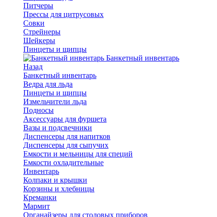
Питчеры
Прессы для цитрусовых
Совки
Стрейнеры
Шейкеры
Пинцеты и щипцы
Банкетный инвентарь
Назад
Банкетный инвентарь
Ведра для льда
Пинцеты и щипцы
Измельчители льда
Подносы
Аксессуары для фуршета
Вазы и подсвечники
Диспенсеры для напитков
Диспенсеры для сыпучих
Емкости и мельницы для специй
Емкости охладительные
Инвентарь
Колпаки и крышки
Корзины и хлебницы
Креманки
Мармит
Органайзеры для столовых приборов