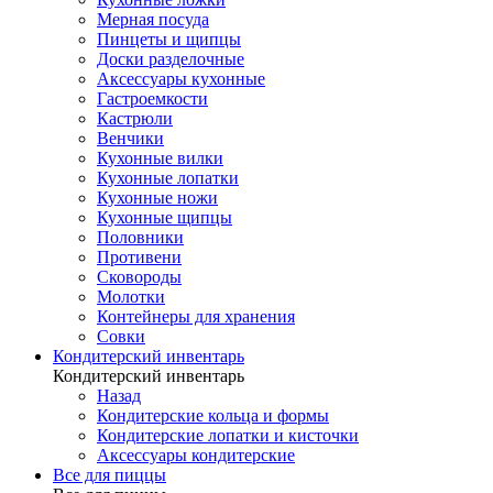
Мерная посуда
Пинцеты и щипцы
Доски разделочные
Аксессуары кухонные
Гастроемкости
Кастрюли
Венчики
Кухонные вилки
Кухонные лопатки
Кухонные ножи
Кухонные щипцы
Половники
Противени
Сковороды
Молотки
Контейнеры для хранения
Совки
Кондитерский инвентарь
Кондитерский инвентарь
Назад
Кондитерские кольца и формы
Кондитерские лопатки и кисточки
Аксессуары кондитерские
Все для пиццы