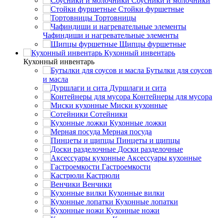
Соусники и молочники
Стойки фуршетные
Тортовницы
Чафиндиши и нагревательные элементы
Щипцы фуршетные
Кухонный инвентарь
Кухонный инвентарь
Бутылки для соусов
и масла
Дуршлаги и сита
Контейнеры для мусора
Миски кухонные
Сотейники
Кухонные ложки
Мерная посуда
Пинцеты и щипцы
Доски разделочные
Аксессуары кухонные
Гастроемкости
Кастрюли
Венчики
Кухонные вилки
Кухонные лопатки
Кухонные ножи