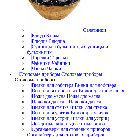
Салатники
Блюда
Блюдца
Супницы и
бульонницы
Тарелки
Чайники
Чашки
Cтоловые приборы
Cтоловые приборы
Вилки для лобстера
Вилки для пирожных
Ножи для масла
Палочки для еды
Вилки для стейка
Вилки для улиток
Вилки для устриц
Десертные вилки
Органайзеры для столовых приборов