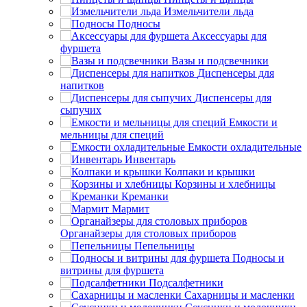
Измельчители льда
Подносы
Аксессуары для
фуршета
Вазы и подсвечники
Диспенсеры для
напитков
Диспенсеры для
сыпучих
Емкости и
мельницы для специй
Емкости охладительные
Инвентарь
Колпаки и крышки
Корзины и хлебницы
Креманки
Мармит
Органайзеры для столовых приборов
Пепельницы
Подносы и
витрины для фуршета
Подсалфетники
Сахарницы и масленки