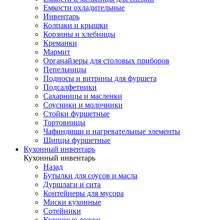
Емкости охладительные
Инвентарь
Колпаки и крышки
Корзины и хлебницы
Креманки
Мармит
Органайзеры для столовых приборов
Пепельницы
Подносы и витрины для фуршета
Подсалфетники
Сахарницы и масленки
Соусники и молочники
Стойки фуршетные
Тортовницы
Чафиндиши и нагревательные элементы
Щипцы фуршетные
Кухонный инвентарь
Кухонный инвентарь
Назад
Бутылки для соусов и масла
Дуршлаги и сита
Контейнеры для мусора
Миски кухонные
Сотейники
Кухонные ложки