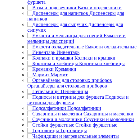
фуршета
Вазы и подсвечники
Диспенсеры для
напитков
Диспенсеры для
сыпучих
Емкости и
мельницы для специй
Емкости охладительные
Инвентарь
Колпаки и крышки
Корзины и хлебницы
Креманки
Мармит
Органайзеры для столовых приборов
Пепельницы
Подносы и
витрины для фуршета
Подсалфетники
Сахарницы и масленки
Соусники и молочники
Стойки фуршетные
Тортовницы