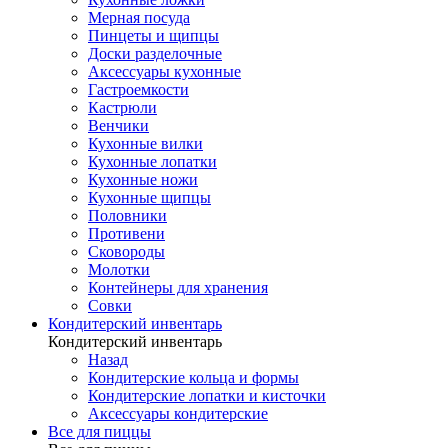
Мерная посуда
Пинцеты и щипцы
Доски разделочные
Аксессуары кухонные
Гастроемкости
Кастрюли
Венчики
Кухонные вилки
Кухонные лопатки
Кухонные ножи
Кухонные щипцы
Половники
Противени
Сковороды
Молотки
Контейнеры для хранения
Совки
Кондитерский инвентарь
Кондитерский инвентарь
Назад
Кондитерские кольца и формы
Кондитерские лопатки и кисточки
Аксессуары кондитерские
Все для пиццы