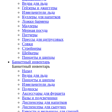
Ведра для льда
Гейзеры и джиггеры
Измельчители льда
Куллеры для напитков
Ложки бармена
Мадлеры
Мерная посуда
Питчеры
Прессы для цитрусовых
Совки
Стрейнеры
Шейкеры
Пинцеты и щипцы
Банкетный инвентарь
Банкетный инвентарь
Назад
Ведра для льда
Пинцеты и щипцы
Измельчители льда
Подносы
Аксессуары для фуршета
Вазы и подсвечники
Диспенсеры для напитков
Диспенсеры для сыпучих
Емкости и мельницы для специй