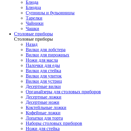
Блюда
Блюдца
Супницы и бульонницы
Тарелки
Чайники
Чашки
Cтоловые приборы
Cтоловые приборы
Назад
Вилки для лобстера
Вилки для пирожных
Ножи для масла
Палочки для еды
Вилки для стейка
Вилки для улиток
Вилки для устриц
Десертные вилки
Органайзеры для столовых приборов
Десертные ложки
Десертные ножи
Коктейльные ложки
Кофейные ложки
Лопатки для торта
Наборы столовых приборов
Ножи для стейка