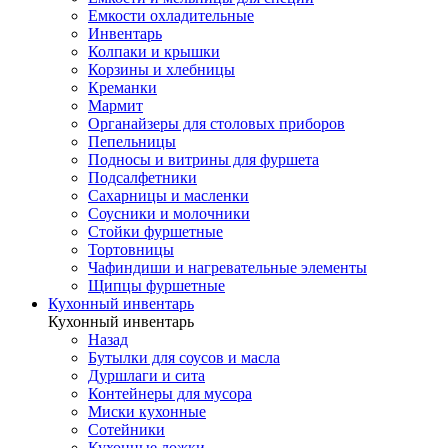
Емкости охладительные
Инвентарь
Колпаки и крышки
Корзины и хлебницы
Креманки
Мармит
Органайзеры для столовых приборов
Пепельницы
Подносы и витрины для фуршета
Подсалфетники
Сахарницы и масленки
Соусники и молочники
Стойки фуршетные
Тортовницы
Чафиндиши и нагревательные элементы
Щипцы фуршетные
Кухонный инвентарь
Кухонный инвентарь
Назад
Бутылки для соусов и масла
Дуршлаги и сита
Контейнеры для мусора
Миски кухонные
Сотейники
Кухонные ложки