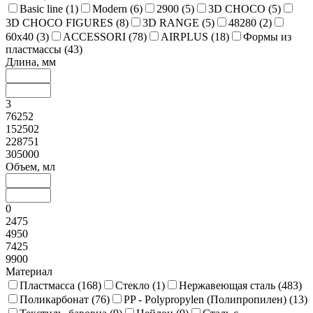
Basic line (
1
)
Modern (
6
)
2900 (
5
)
3D CHOCO (
5
)
3D CHOCO FIGURES (
8
)
3D RANGE (
5
)
48280 (
2
)
60x40 (
3
)
ACCESSORI (
78
)
AIRPLUS (
18
)
Формы из
пластмассы (
43
)
Длина, мм
3
76252
152502
228751
305000
Объем, мл
0
2475
4950
7425
9900
Материал
Пластмасса (
168
)
Стекло (
1
)
Нержавеющая сталь (
483
)
Поликарбонат (
76
)
PP - Polypropylen (Полипропилен) (
13
)