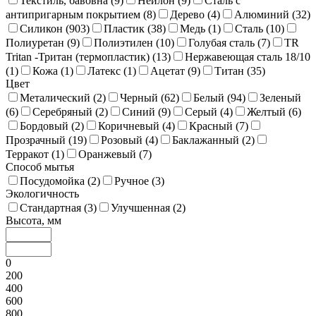
Текстиль, бавовна (
9
)
Нейлон (
9
)
Сталь с
антипригарным покрытием (
8
)
Дерево (
4
)
Алюминий (
32
)
Силикон (
903
)
Пластик (
38
)
Медь (
1
)
Сталь (
10
)
Полиуретан (
9
)
Полиэтилен (
10
)
Голубая сталь (
7
)
TR
Tritan -Тритан (термопластик) (
13
)
Нержавеющая сталь 18/10
(
1
)
Кожа (
1
)
Латекс (
1
)
Ацетат (
9
)
Титан (
35
)
Цвет
Металический (
2
)
Черный (
62
)
Белый (
94
)
Зеленый
(
6
)
Серебряный (
2
)
Синий (
9
)
Серый (
4
)
Желтый (
6
)
Бордовый (
2
)
Коричневый (
4
)
Красный (
7
)
Прозрачный (
19
)
Розовый (
4
)
Баклажанный (
2
)
Терракот (
1
)
Оранжевый (
7
)
Способ мытья
Посудомойка (
2
)
Ручное (
3
)
Экологичность
Стандартная (
3
)
Улучшенная (
2
)
Высота, мм
0
200
400
600
800