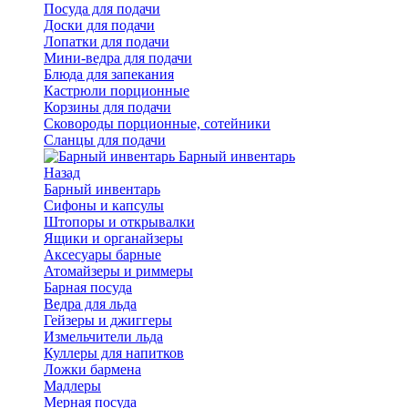
Посуда для подачи
Доски для подачи
Лопатки для подачи
Мини-ведра для подачи
Блюда для запекания
Кастрюли порционные
Корзины для подачи
Сковороды порционные, сотейники
Сланцы для подачи
Барный инвентарь
Назад
Барный инвентарь
Сифоны и капсулы
Штопоры и открывалки
Ящики и органайзеры
Аксесуары барные
Атомайзеры и риммеры
Барная посуда
Ведра для льда
Гейзеры и джиггеры
Измельчители льда
Куллеры для напитков
Ложки бармена
Мадлеры
Мерная посуда