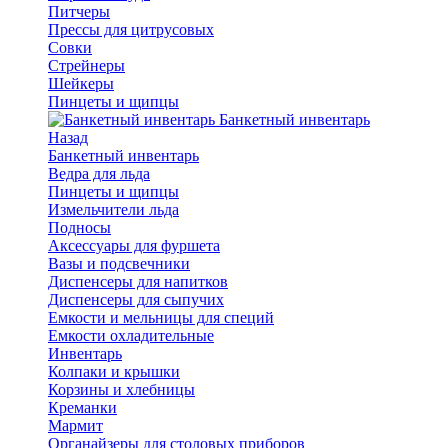
Питчеры
Прессы для цитрусовых
Совки
Стрейнеры
Шейкеры
Пинцеты и щипцы
Банкетный инвентарь
Назад
Банкетный инвентарь
Ведра для льда
Пинцеты и щипцы
Измельчители льда
Подносы
Аксессуары для фуршета
Вазы и подсвечники
Диспенсеры для напитков
Диспенсеры для сыпучих
Емкости и мельницы для специй
Емкости охладительные
Инвентарь
Колпаки и крышки
Корзины и хлебницы
Креманки
Мармит
Органайзеры для столовых приборов