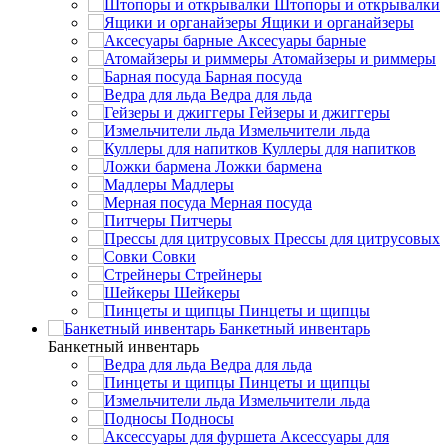
Штопоры и открывалки
Ящики и органайзеры
Аксесуары барные
Атомайзеры и риммеры
Барная посуда
Ведра для льда
Гейзеры и джиггеры
Измельчители льда
Куллеры для напитков
Ложки бармена
Мадлеры
Мерная посуда
Питчеры
Прессы для цитрусовых
Совки
Стрейнеры
Шейкеры
Пинцеты и щипцы
Банкетный инвентарь
Банкетный инвентарь
Ведра для льда
Пинцеты и щипцы
Измельчители льда
Подносы
Аксессуары для