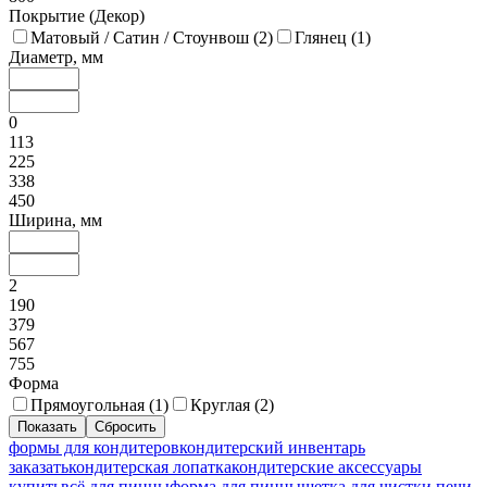
Покрытие (Декор)
Матовый / Сатин / Стоунвош (
2
)
Глянец (
1
)
Диаметр, мм
0
113
225
338
450
Ширина, мм
2
190
379
567
755
Форма
Прямоугольная (
1
)
Круглая (
2
)
формы для кондитеров
кондитерский инвентарь
заказать
кондитерская лопатка
кондитерские аксессуары
купить
всё для пиццы
форма для пиццы
щетка для чистки печи