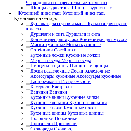
Чафиндиши и нагревательные элементы
Щипцы фуршетные
Кухонный инвентарь
Кухонный инвентарь
Бутылки для соусов
и масла
Дуршлаги и сита
Контейнеры для мусора
Миски кухонные
Сотейники
Кухонные ложки
Мерная посуда
Пинцеты и щипцы
Доски разделочные
Аксессуары кухонные
Гастроемкости
Кастрюли
Венчики
Кухонные вилки
Кухонные лопатки
Кухонные ножи
Кухонные щипцы
Половники
Противени
Сковороды