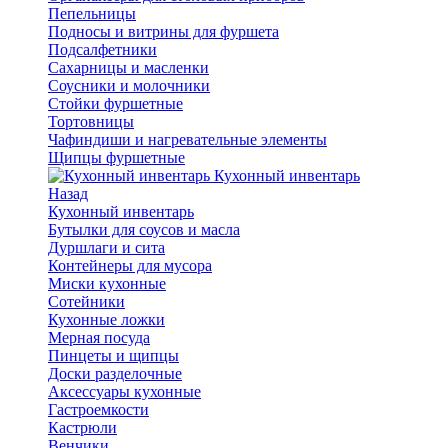
Пепельницы
Подносы и витрины для фуршета
Подсалфетники
Сахарницы и масленки
Соусники и молочники
Стойки фуршетные
Тортовницы
Чафиндиши и нагревательные элементы
Щипцы фуршетные
Кухонный инвентарь
Назад
Кухонный инвентарь
Бутылки для соусов и масла
Дуршлаги и сита
Контейнеры для мусора
Миски кухонные
Сотейники
Кухонные ложки
Мерная посуда
Пинцеты и щипцы
Доски разделочные
Аксессуары кухонные
Гастроемкости
Кастрюли
Венчики