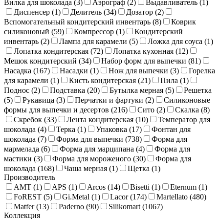
Вилка для шоколада (
3
)
Аэрограф (
2
)
Выдавливатель (
1
)
Диспенсер (
1
)
Делитель (
34
)
Дозатор (
2
)
Вспомогательный кондитерский инвентарь (
8
)
Коврик
силиконовый (
59
)
Компрессор (
1
)
Кондитерский
инвентарь (
2
)
Лампа для карамели (
5
)
Ложка для соуса (
1
)
Лопатка кондитерская (
72
)
Лопатка кухонная (
12
)
Мешок кондитерский (
34
)
Набор форм для выпечки (
81
)
Насадка (
167
)
Насадки (
1
)
Нож для выпечки (
3
)
Горелка
для карамели (
1
)
Кисть кондитерская (
21
)
Пила (
1
)
Поднос (
2
)
Подставка (
20
)
Бутылка мерная (
5
)
Решетка
(
5
)
Рукавица (
3
)
Перчатки и фартуки (
2
)
Силиконовые
формы для выпечки и десертов (
216
)
Сито (
2
)
Скалка (
8
)
Скребок (
33
)
Лента кондитерская (
10
)
Температор для
шоколада (
4
)
Терка (
1
)
Упаковка (
17
)
Фонтан для
шоколада (
7
)
Форма для выпечки (
738
)
Форма для
мармелада (
6
)
Форма для марципана (
4
)
Форма для
мастики (
3
)
Форма для мороженого (
30
)
Форма для
шоколада (
168
)
Чаша мерная (
1
)
Щетка (
1
)
Производитель
AMT (
1
)
APS (
1
)
Arcos (
14
)
Bisetti (
1
)
Eternum (
1
)
FoREST (
5
)
Gi.Metal (
1
)
Lacor (
174
)
Martellato (
480
)
Matfer (
13
)
Paderno (
90
)
Silikomart (
1067
)
Коллекция