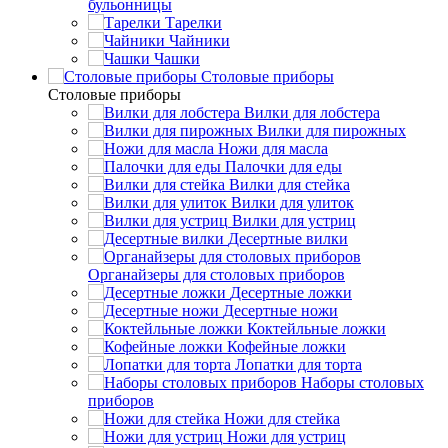
бульонницы
Тарелки
Чайники
Чашки
Cтоловые приборы
Cтоловые приборы
Вилки для лобстера
Вилки для пирожных
Ножи для масла
Палочки для еды
Вилки для стейка
Вилки для улиток
Вилки для устриц
Десертные вилки
Органайзеры для столовых приборов
Десертные ложки
Десертные ножи
Коктейльные ложки
Кофейные ложки
Лопатки для торта
Наборы столовых
приборов
Ножи для стейка
Ножи для устриц