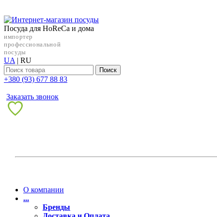
Посуда для HoReCa и дома
импортер
профессиональной
посуды
UA
|
RU
Поиск
+38‎0 (93) 677 88 83
Заказать звонок
О компании
...
Бренды
Доставка и Оплата