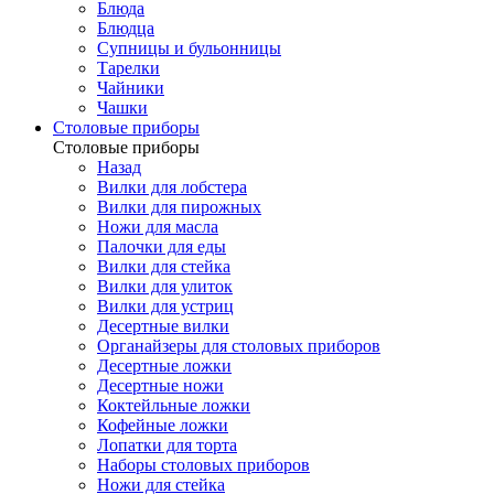
Блюда
Блюдца
Супницы и бульонницы
Тарелки
Чайники
Чашки
Cтоловые приборы
Cтоловые приборы
Назад
Вилки для лобстера
Вилки для пирожных
Ножи для масла
Палочки для еды
Вилки для стейка
Вилки для улиток
Вилки для устриц
Десертные вилки
Органайзеры для столовых приборов
Десертные ложки
Десертные ножи
Коктейльные ложки
Кофейные ложки
Лопатки для торта
Наборы столовых приборов
Ножи для стейка