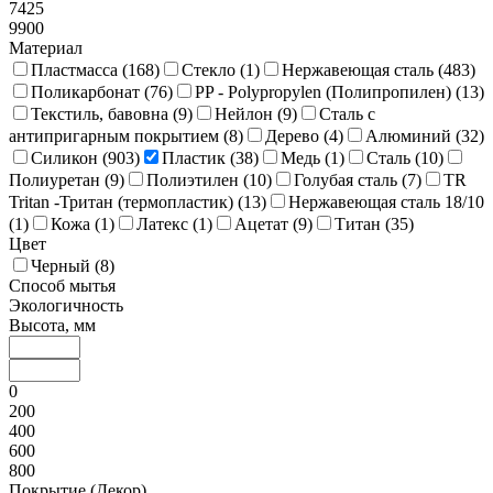
7425
9900
Материал
Пластмасса (
168
)
Стекло (
1
)
Нержавеющая сталь (
483
)
Поликарбонат (
76
)
PP - Polypropylen (Полипропилен) (
13
)
Текстиль, бавовна (
9
)
Нейлон (
9
)
Сталь с
антипригарным покрытием (
8
)
Дерево (
4
)
Алюминий (
32
)
Силикон (
903
)
Пластик (
38
)
Медь (
1
)
Сталь (
10
)
Полиуретан (
9
)
Полиэтилен (
10
)
Голубая сталь (
7
)
TR
Tritan -Тритан (термопластик) (
13
)
Нержавеющая сталь 18/10
(
1
)
Кожа (
1
)
Латекс (
1
)
Ацетат (
9
)
Титан (
35
)
Цвет
Черный (
8
)
Способ мытья
Экологичность
Высота, мм
0
200
400
600
800
Покрытие (Декор)