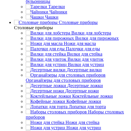
бульонницы
Тарелки
Чайники
Чашки
Cтоловые приборы
Cтоловые приборы
Вилки для лобстера
Вилки для пирожных
Ножи для масла
Палочки для еды
Вилки для стейка
Вилки для улиток
Вилки для устриц
Десертные вилки
Органайзеры для столовых приборов
Десертные ложки
Десертные ножи
Коктейльные ложки
Кофейные ложки
Лопатки для торта
Наборы столовых
приборов
Ножи для стейка
Ножи для устриц