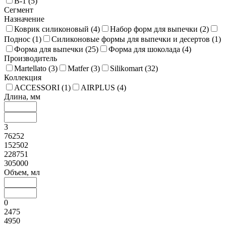
В-1 (
5
)
Сегмент
Назначение
Коврик силиконовый (
4
)
Набор форм для выпечки (
2
)
Поднос (
1
)
Силиконовые формы для выпечки и десертов (
1
)
Форма для выпечки (
25
)
Форма для шоколада (
4
)
Производитель
Martellato (
3
)
Matfer (
3
)
Silikomart (
32
)
Коллекция
ACCESSORI (
1
)
AIRPLUS (
4
)
Длина, мм
3
76252
152502
228751
305000
Объем, мл
0
2475
4950