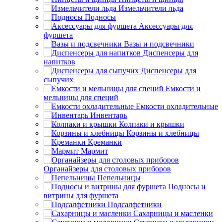
Измельчители льда
Подносы
Аксессуары для
фуршета
Вазы и подсвечники
Диспенсеры для
напитков
Диспенсеры для
сыпучих
Емкости и
мельницы для специй
Емкости охладительные
Инвентарь
Колпаки и крышки
Корзины и хлебницы
Креманки
Мармит
Органайзеры для столовых приборов
Пепельницы
Подносы и
витрины для фуршета
Подсалфетники
Сахарницы и масленки