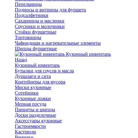
Пепельницы
Подносы и витрины для фуршета
Подсалфетники
Сахарницы и масленки
Соусники и молочники
Стойки фуршетные
Тортовницы
Чафиндиши и нагревательные элементы
Щипцы фуршетные
Кухонный инвентарь
Назад
Кухонный инвентарь
Бутылки для соусов и масла
Дуршлаги и сита
Контейнеры для мусора
Миски кухонные
Сотейники
Кухонные ложки
Мерная посуда
Пинцеты и щипцы
Доски разделочные
Аксессуары кухонные
Гастроемкости
Кастрюли
Венчики