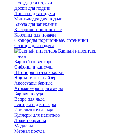
Посуда для подачи
Доски для подачи
Лопатки для подачи
Мини-ведра для подачи
Блюда для запекания
Кастрюли порционные
Корзины для подачи
Сковороды порционные, сотейники
Сланцы для подачи
Барный инвентарь
Назад
Барный инвентарь
Сифоны и капсулы
Штопоры и открывалки
Ящики и органайзеры
Аксесуары барные
Атомайзеры и риммеры
Барная посуда
Ведра для льда
Гейзеры и джиггеры
Измельчители льда
Куллеры для напитков
Ложки бармена
Мадлеры
Мерная посуда