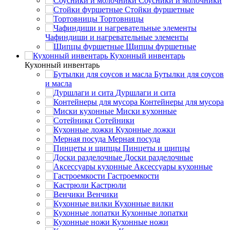
Соусники и молочники
Стойки фуршетные
Тортовницы
Чафиндиши и нагревательные элементы
Щипцы фуршетные
Кухонный инвентарь
Кухонный инвентарь
Бутылки для соусов
и масла
Дуршлаги и сита
Контейнеры для мусора
Миски кухонные
Сотейники
Кухонные ложки
Мерная посуда
Пинцеты и щипцы
Доски разделочные
Аксессуары кухонные
Гастроемкости
Кастрюли
Венчики
Кухонные вилки
Кухонные лопатки
Кухонные ножи