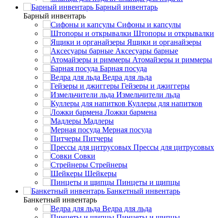
Барный инвентарь
Барный инвентарь
Сифоны и капсулы
Штопоры и открывалки
Ящики и органайзеры
Аксесуары барные
Атомайзеры и риммеры
Барная посуда
Ведра для льда
Гейзеры и джиггеры
Измельчители льда
Куллеры для напитков
Ложки бармена
Мадлеры
Мерная посуда
Питчеры
Прессы для цитрусовых
Совки
Стрейнеры
Шейкеры
Пинцеты и щипцы
Банкетный инвентарь
Банкетный инвентарь
Ведра для льда
Пинцеты и щипцы