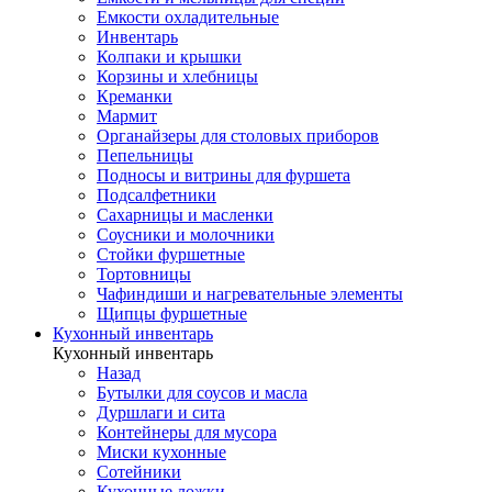
Емкости охладительные
Инвентарь
Колпаки и крышки
Корзины и хлебницы
Креманки
Мармит
Органайзеры для столовых приборов
Пепельницы
Подносы и витрины для фуршета
Подсалфетники
Сахарницы и масленки
Соусники и молочники
Стойки фуршетные
Тортовницы
Чафиндиши и нагревательные элементы
Щипцы фуршетные
Кухонный инвентарь
Кухонный инвентарь
Назад
Бутылки для соусов и масла
Дуршлаги и сита
Контейнеры для мусора
Миски кухонные
Сотейники
Кухонные ложки