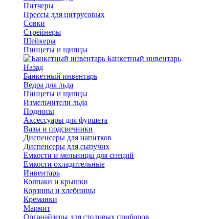
Питчеры
Прессы для цитрусовых
Совки
Стрейнеры
Шейкеры
Пинцеты и щипцы
Банкетный инвентарь
Назад
Банкетный инвентарь
Ведра для льда
Пинцеты и щипцы
Измельчители льда
Подносы
Аксессуары для фуршета
Вазы и подсвечники
Диспенсеры для напитков
Диспенсеры для сыпучих
Емкости и мельницы для специй
Емкости охладительные
Инвентарь
Колпаки и крышки
Корзины и хлебницы
Креманки
Мармит
Органайзеры для столовых приборов