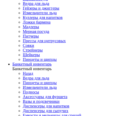
Ведра для льда
Гейзеры и джиггеры
Измельчители льда
Куллеры для напитков
Ложки бармена
Мадлеры
Мерная посуда
Питчеры
Прессы для цитрусовых
Совки
Стрейнеры
Шейкеры
Пинцеты и щипцы
Банкетный инвентарь
Банкетный инвентарь
Назад
Ведра для льда
Пинцеты и щипцы
Измельчители льда
Подносы
Аксессуары для фуршета
Вазы и подсвечники
Диспенсеры для напитков
Диспенсеры для сыпучих
Емкости и мельницы для специй