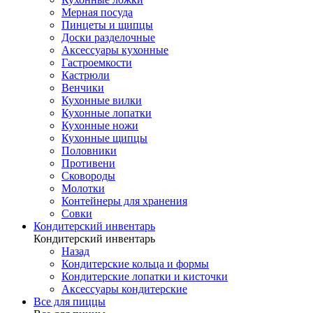
Мерная посуда
Пинцеты и щипцы
Доски разделочные
Аксессуары кухонные
Гастроемкости
Кастрюли
Венчики
Кухонные вилки
Кухонные лопатки
Кухонные ножи
Кухонные щипцы
Половники
Противени
Сковороды
Молотки
Контейнеры для хранения
Совки
Кондитерский инвентарь
Кондитерский инвентарь
Назад
Кондитерские кольца и формы
Кондитерские лопатки и кисточки
Аксессуары кондитерские
Все для пиццы