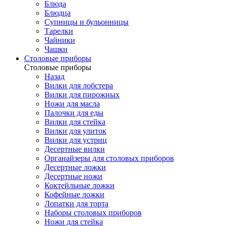
Блюда
Блюдца
Супницы и бульонницы
Тарелки
Чайники
Чашки
Cтоловые приборы
Cтоловые приборы
Назад
Вилки для лобстера
Вилки для пирожных
Ножи для масла
Палочки для еды
Вилки для стейка
Вилки для улиток
Вилки для устриц
Десертные вилки
Органайзеры для столовых приборов
Десертные ложки
Десертные ножи
Коктейльные ложки
Кофейные ложки
Лопатки для торта
Наборы столовых приборов
Ножи для стейка