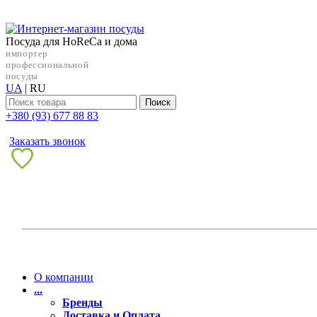
Посуда для HoReCa и дома
импортер
профессиональной
посуды
UA
|
RU
Поиск
+38‎0 (93) 677 88 83
Заказать звонок
О компании
...
Бренды
Доставка и Оплата