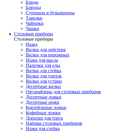
Блюда
Блюдца
Супницы и бульонницы
Тарелки
Чайники
Чашки
Cтоловые приборы
Cтоловые приборы
Назад
Вилки для лобстера
Вилки для пирожных
Ножи для масла
Палочки для еды
Вилки для стейка
Вилки для улиток
Вилки для устриц
Десертные вилки
Органайзеры для столовых приборов
Десертные ложки
Десертные ножи
Коктейльные ложки
Кофейные ложки
Лопатки для торта
Наборы столовых приборов
Ножи для стейка