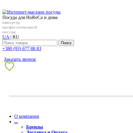
Посуда для HoReCa и дома
импортер
профессиональной
посуды
UA
|
RU
Поиск
+38‎0 (93) 677 88 83
Заказать звонок
О компании
...
Бренды
Доставка и Оплата