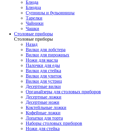
Блюда
Блюдца
Супницы и бульонницы
Тарелки
Чайники
Чашки
Cтоловые приборы
Cтоловые приборы
Назад
Вилки для лобстера
Вилки для пирожных
Ножи для масла
Палочки для еды
Вилки для стейка
Вилки для улиток
Вилки для устриц
Десертные вилки
Органайзеры для столовых приборов
Десертные ложки
Десертные ножи
Коктейльные ложки
Кофейные ложки
Лопатки для торта
Наборы столовых приборов
Ножи для стейка