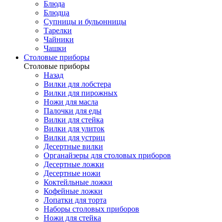
Блюда
Блюдца
Супницы и бульонницы
Тарелки
Чайники
Чашки
Cтоловые приборы
Cтоловые приборы
Назад
Вилки для лобстера
Вилки для пирожных
Ножи для масла
Палочки для еды
Вилки для стейка
Вилки для улиток
Вилки для устриц
Десертные вилки
Органайзеры для столовых приборов
Десертные ложки
Десертные ножи
Коктейльные ложки
Кофейные ложки
Лопатки для торта
Наборы столовых приборов
Ножи для стейка