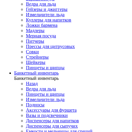
Ведра для льда
Гейзеры и джиггеры
Измельчители льда
Куллеры для напитков
Ложки бармена
Мадлеры
Мерная посуда
Питчеры
Прессы для цитрусовых
Совки
Стрейнеры
Шейкеры
Пинцеты и щипцы
Банкетный инвентарь
Банкетный инвентарь
Назад
Ведра для льда
Пинцеты и щипцы
Измельчители льда
Подносы
Аксессуары для фуршета
Вазы и подсвечники
Диспенсеры для напитков
Диспенсеры для сыпучих
Емкости и мельницы для специй