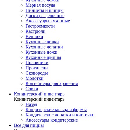
Мерная посуда
Пинцеты и щипцы
Доски разделочные
Аксессуары кухонные
Гастроемкости
Кастрюли
Венчики
Кухонные вилки
Кухонные лопатки
Кухонные ножи
Кухонные щипцы
Половники
Противени
Сковороды
Молотки
Контейнеры для хранения
Совки
Кондитерский инвентарь
Кондитерский инвентарь
Назад
Кондитерские кольца и формы
Кондитерские лопатки и кисточки
Аксессуары кондитерские
Все для пиццы