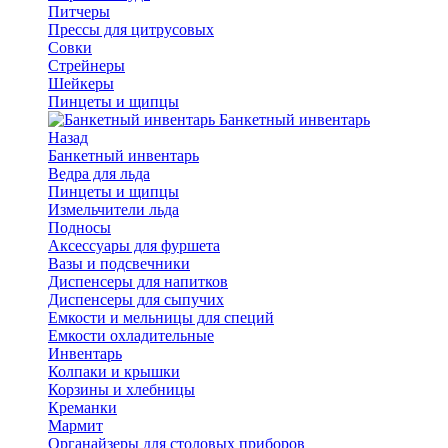
Питчеры
Прессы для цитрусовых
Совки
Стрейнеры
Шейкеры
Пинцеты и щипцы
Банкетный инвентарь
Назад
Банкетный инвентарь
Ведра для льда
Пинцеты и щипцы
Измельчители льда
Подносы
Аксессуары для фуршета
Вазы и подсвечники
Диспенсеры для напитков
Диспенсеры для сыпучих
Емкости и мельницы для специй
Емкости охладительные
Инвентарь
Колпаки и крышки
Корзины и хлебницы
Креманки
Мармит
Органайзеры для столовых приборов