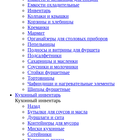
Емкости охладительные
Инвентарь
Колпаки и крышки
Корзины и хлебницы
Креманки
Мармит
Органайзеры для столовых приборов
Пепельницы
Подносы и витрины для фуршета
Подсалфетники
Сахарницы и масленки
Соусники и молочники
Стойки фуршетные
Тортовницы
Чафиндиши и нагревательные элементы
Щипцы фуршетные
Кухонный инвентарь
Кухонный инвентарь
Назад
Бутылки для соусов и масла
Дуршлаги и сита
Контейнеры для мусора
Миски кухонные
Сотейники
Кухонные ложки