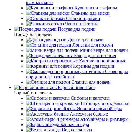
шампанского
Кувшины и графины
Стаканы для виски
Стопки и рюмки
Чашки из стекла
Посуда для подачи
Посуда для подачи
Доски для подачи
Лопатки для подачи
Мини-ведра для подачи
Блюда для запекания
Кастрюли порционные
Корзины для подачи
Сковороды
порционные, сотейники
Сланцы для подачи
Барный инвентарь
Барный инвентарь
Сифоны и капсулы
Штопоры и открывалки
Ящики и органайзеры
Аксесуары барные
Атомайзеры и риммеры
Барная посуда
Ведра для льда