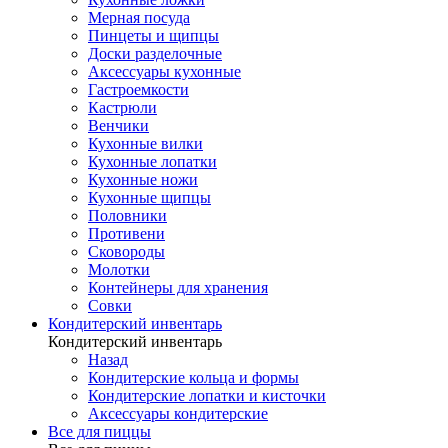
Мерная посуда
Пинцеты и щипцы
Доски разделочные
Аксессуары кухонные
Гастроемкости
Кастрюли
Венчики
Кухонные вилки
Кухонные лопатки
Кухонные ножи
Кухонные щипцы
Половники
Противени
Сковороды
Молотки
Контейнеры для хранения
Совки
Кондитерский инвентарь
Кондитерский инвентарь
Назад
Кондитерские кольца и формы
Кондитерские лопатки и кисточки
Аксессуары кондитерские
Все для пиццы