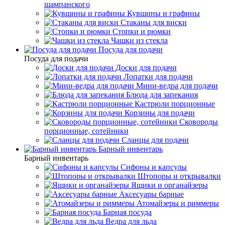
шампанского
Кувшины и графины
Стаканы для виски
Стопки и рюмки
Чашки из стекла
Посуда для подачи
Посуда для подачи
Доски для подачи
Лопатки для подачи
Мини-ведра для подачи
Блюда для запекания
Кастрюли порционные
Корзины для подачи
Сковороды
порционные, сотейники
Сланцы для подачи
Барный инвентарь
Барный инвентарь
Сифоны и капсулы
Штопоры и открывалки
Ящики и органайзеры
Аксесуары барные
Атомайзеры и риммеры
Барная посуда
Ведра для льда