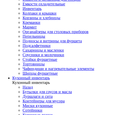
Емкости охладительные
Инвентарь
Колпаки и крышки
Корзины и хлебницы
Креманки
Мармит
Органайзеры для столовых приборов
Пепельницы
Подносы и витрины для фуршета
Подсалфетники
Сахарницы и масленки
Соусники и молочники
Стойки фуршетные
Тортовницы
Чафиндиши и нагревательные элементы
Щипцы фуршетные
Кухонный инвентарь
Кухонный инвентарь
Назад
Бутылки для соусов и масла
Дуршлаги и сита
Контейнеры для мусора
Миски кухонные
Сотейники
Кухонные ложки