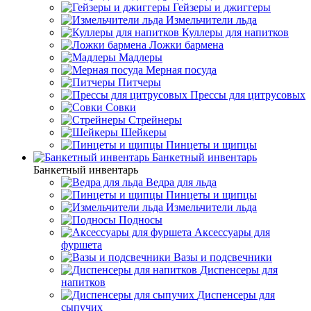
Гейзеры и джиггеры
Измельчители льда
Куллеры для напитков
Ложки бармена
Мадлеры
Мерная посуда
Питчеры
Прессы для цитрусовых
Совки
Стрейнеры
Шейкеры
Пинцеты и щипцы
Банкетный инвентарь
Банкетный инвентарь
Ведра для льда
Пинцеты и щипцы
Измельчители льда
Подносы
Аксессуары для
фуршета
Вазы и подсвечники
Диспенсеры для
напитков
Диспенсеры для
сыпучих