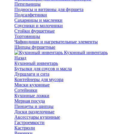
Пепельницы
Подносы и витрины для фуршета
Подсалфетники
Сахарницы и масленки
Соусники и молочники
Стойки фуршетные
Тортовницы
Чафиндиши и нагревательные элементы
Щипцы фуршетные
Кухонный инвентарь
Назад
Кухонный инвентарь
Бутылки для соусов и масла
Дуршлаги и сита
Контейнеры для мусора
Миски кухонные
Сотейники
Кухонные ложки
Мерная посуда
Пинцеты и щипцы
Доски разделочные
Аксессуары кухонные
Гастроемкости
Кастрюли
Венчики