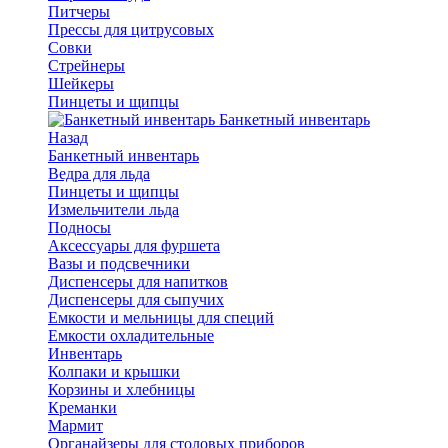
Питчеры
Прессы для цитрусовых
Совки
Стрейнеры
Шейкеры
Пинцеты и щипцы
Банкетный инвентарь
Назад
Банкетный инвентарь
Ведра для льда
Пинцеты и щипцы
Измельчители льда
Подносы
Аксессуары для фуршета
Вазы и подсвечники
Диспенсеры для напитков
Диспенсеры для сыпучих
Емкости и мельницы для специй
Емкости охладительные
Инвентарь
Колпаки и крышки
Корзины и хлебницы
Креманки
Мармит
Органайзеры для столовых приборов