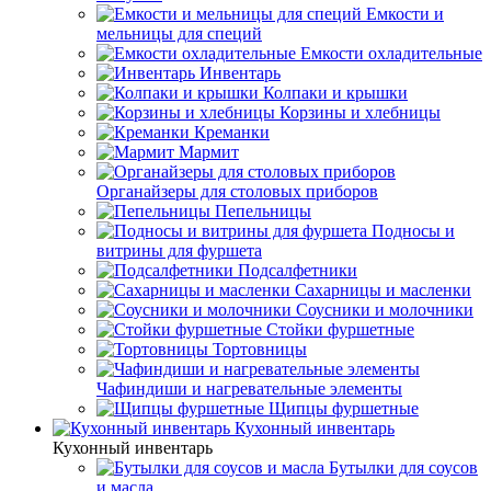
Емкости и
мельницы для специй
Емкости охладительные
Инвентарь
Колпаки и крышки
Корзины и хлебницы
Креманки
Мармит
Органайзеры для столовых приборов
Пепельницы
Подносы и
витрины для фуршета
Подсалфетники
Сахарницы и масленки
Соусники и молочники
Стойки фуршетные
Тортовницы
Чафиндиши и нагревательные элементы
Щипцы фуршетные
Кухонный инвентарь
Кухонный инвентарь
Бутылки для соусов
и масла