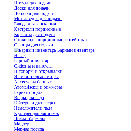
Посуда для подачи
Доски для подачи
Лопатки для подачи
Мини-ведра для подачи
Блюда для запекания
Кастрюли порционные
Корзины для подачи
Сковороды порционные, сотейники
Сланцы для подачи
Барный инвентарь
Назад
Барный инвентарь
Сифоны и капсулы
Штопоры и открывалки
Ящики и органайзеры
Аксесуары барные
Атомайзеры и риммеры
Барная посуда
Ведра для льда
Гейзеры и джиггеры
Измельчители льда
Куллеры для напитков
Ложки бармена
Мадлеры
Мерная посуда