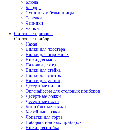
Блюда
Блюдца
Супницы и бульонницы
Тарелки
Чайники
Чашки
Cтоловые приборы
Cтоловые приборы
Назад
Вилки для лобстера
Вилки для пирожных
Ножи для масла
Палочки для еды
Вилки для стейка
Вилки для улиток
Вилки для устриц
Десертные вилки
Органайзеры для столовых приборов
Десертные ложки
Десертные ножи
Коктейльные ложки
Кофейные ложки
Лопатки для торта
Наборы столовых приборов
Ножи для стейка