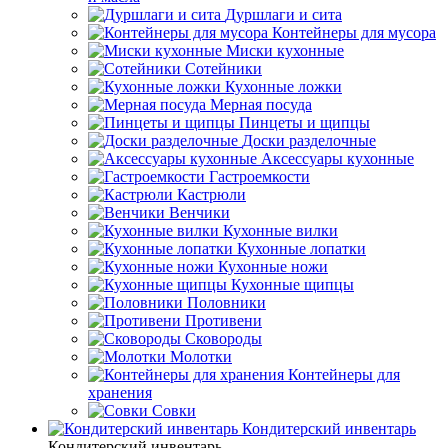
Дуршлаги и сита
Контейнеры для мусора
Миски кухонные
Сотейники
Кухонные ложки
Мерная посуда
Пинцеты и щипцы
Доски разделочные
Аксессуары кухонные
Гастроемкости
Кастрюли
Венчики
Кухонные вилки
Кухонные лопатки
Кухонные ножи
Кухонные щипцы
Половники
Противени
Сковороды
Молотки
Контейнеры для
хранения
Совки
Кондитерский инвентарь
Кондитерский инвентарь