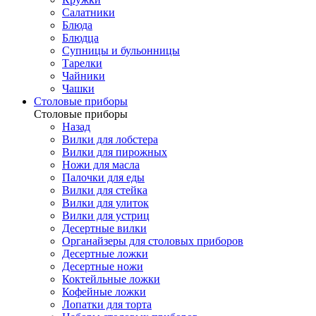
Салатники
Блюда
Блюдца
Супницы и бульонницы
Тарелки
Чайники
Чашки
Cтоловые приборы
Cтоловые приборы
Назад
Вилки для лобстера
Вилки для пирожных
Ножи для масла
Палочки для еды
Вилки для стейка
Вилки для улиток
Вилки для устриц
Десертные вилки
Органайзеры для столовых приборов
Десертные ложки
Десертные ножи
Коктейльные ложки
Кофейные ложки
Лопатки для торта