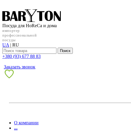
Посуда для HoReCa и дома
импортер
профессиональной
посуды
UA
|
RU
Поиск
+38‎0 (93) 677 88 83
Заказать звонок
О компании
...