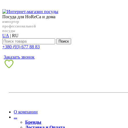
Посуда для HoReCa и дома
импортер
профессиональной
посуды
UA
|
RU
Поиск
+38‎0 (93) 677 88 83
Заказать звонок
О компании
...
Бренды
Доставка и Оплата