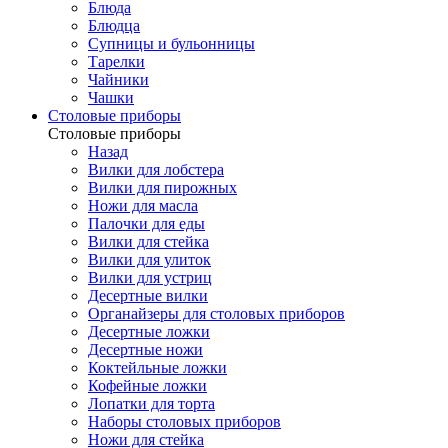
Блюда
Блюдца
Супницы и бульонницы
Тарелки
Чайники
Чашки
Cтоловые приборы
Cтоловые приборы
Назад
Вилки для лобстера
Вилки для пирожных
Ножи для масла
Палочки для еды
Вилки для стейка
Вилки для улиток
Вилки для устриц
Десертные вилки
Органайзеры для столовых приборов
Десертные ложки
Десертные ножи
Коктейльные ложки
Кофейные ложки
Лопатки для торта
Наборы столовых приборов
Ножи для стейка