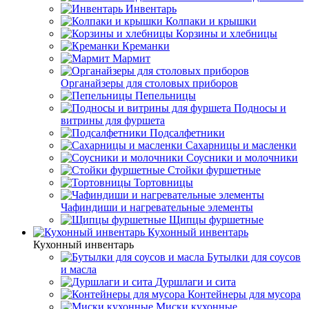
Инвентарь
Колпаки и крышки
Корзины и хлебницы
Креманки
Мармит
Органайзеры для столовых приборов
Пепельницы
Подносы и
витрины для фуршета
Подсалфетники
Сахарницы и масленки
Соусники и молочники
Стойки фуршетные
Тортовницы
Чафиндиши и нагревательные элементы
Щипцы фуршетные
Кухонный инвентарь
Кухонный инвентарь
Бутылки для соусов
и масла
Дуршлаги и сита
Контейнеры для мусора
Миски кухонные