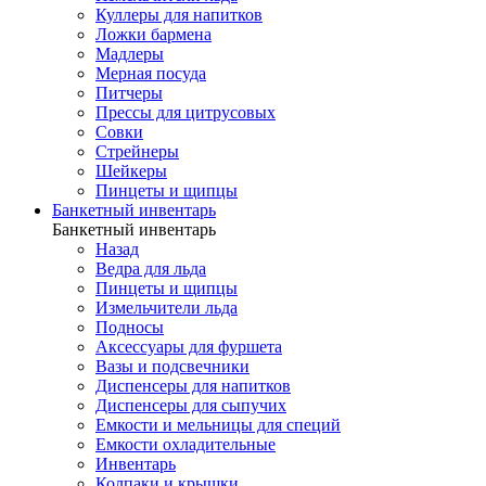
Куллеры для напитков
Ложки бармена
Мадлеры
Мерная посуда
Питчеры
Прессы для цитрусовых
Совки
Стрейнеры
Шейкеры
Пинцеты и щипцы
Банкетный инвентарь
Банкетный инвентарь
Назад
Ведра для льда
Пинцеты и щипцы
Измельчители льда
Подносы
Аксессуары для фуршета
Вазы и подсвечники
Диспенсеры для напитков
Диспенсеры для сыпучих
Емкости и мельницы для специй
Емкости охладительные
Инвентарь
Колпаки и крышки