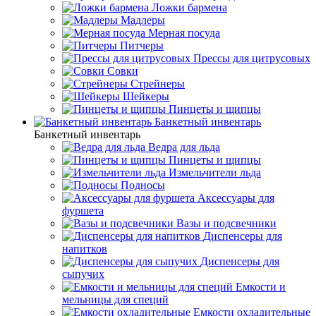
Ложки бармена
Мадлеры
Мерная посуда
Питчеры
Прессы для цитрусовых
Совки
Стрейнеры
Шейкеры
Пинцеты и щипцы
Банкетный инвентарь
Банкетный инвентарь
Ведра для льда
Пинцеты и щипцы
Измельчители льда
Подносы
Аксессуары для
фуршета
Вазы и подсвечники
Диспенсеры для
напитков
Диспенсеры для
сыпучих
Емкости и
мельницы для специй
Емкости охладительные