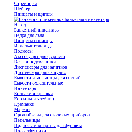
Стрейнеры
Шейкеры
Пинцеты и щипцы
Банкетный инвентарь
Назад
Банкетный инвентарь
Ведра для льда
Пинцеты и щипцы
Измельчители льда
Подносы
Аксессуары для фуршета
Вазы и подсвечники
Диспенсеры для напитков
Диспенсеры для сыпучих
Емкости и мельницы для специй
Емкости охладительные
Инвентарь
Колпаки и крышки
Корзины и хлебницы
Креманки
Мармит
Органайзеры для столовых приборов
Пепельницы
Подносы и витрины для фуршета
Подсалфетники