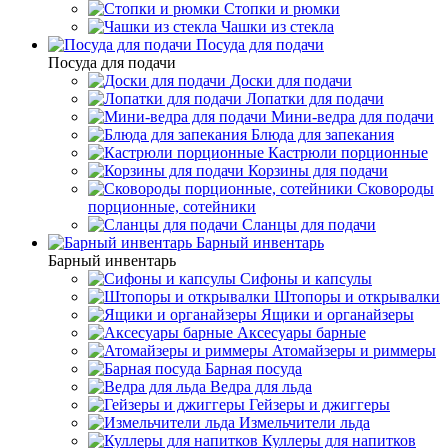
Стопки и рюмки
Чашки из стекла
Посуда для подачи
Посуда для подачи
Доски для подачи
Лопатки для подачи
Мини-ведра для подачи
Блюда для запекания
Кастрюли порционные
Корзины для подачи
Сковороды
порционные, сотейники
Сланцы для подачи
Барный инвентарь
Барный инвентарь
Сифоны и капсулы
Штопоры и открывалки
Ящики и органайзеры
Аксесуары барные
Атомайзеры и риммеры
Барная посуда
Ведра для льда
Гейзеры и джиггеры
Измельчители льда
Куллеры для напитков