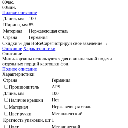
00
час.
00
мин.
Полное описание
Длина, мм
100
Ширина, мм
85
Материал
Нержавеющая сталь
Страна
Германия
Скидки % для HoReCa
регистрируй своё заведение →
Описание
Характеристики
Описание
Мини-корзины используются для оригинальной подачи
отдельных порций картошки фри.
Полное описание
Характеристики
Страна
Германия
APS
Производитель
Длина, мм
100
Нет
Наличие крышки
Нержавеющая сталь
Материал
Металлический
Цвет ручки
Кратность упаковки, шт
1
Металический
Цвет