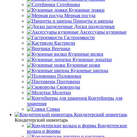
Сотейники
Кухонные ложки
Мерная посуда
Пинцеты и щипцы
Доски разделочные
Аксессуары кухонные
Гастроемкости
Кастрюли
Венчики
Кухонные вилки
Кухонные лопатки
Кухонные ножи
Кухонные щипцы
Половники
Противени
Сковороды
Молотки
Контейнеры для
хранения
Совки
Кондитерский инвентарь
Кондитерский инвентарь
Кондитерские
кольца и формы