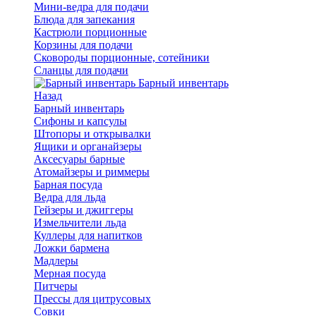
Мини-ведра для подачи
Блюда для запекания
Кастрюли порционные
Корзины для подачи
Сковороды порционные, сотейники
Сланцы для подачи
Барный инвентарь
Назад
Барный инвентарь
Сифоны и капсулы
Штопоры и открывалки
Ящики и органайзеры
Аксесуары барные
Атомайзеры и риммеры
Барная посуда
Ведра для льда
Гейзеры и джиггеры
Измельчители льда
Куллеры для напитков
Ложки бармена
Мадлеры
Мерная посуда
Питчеры
Прессы для цитрусовых
Совки