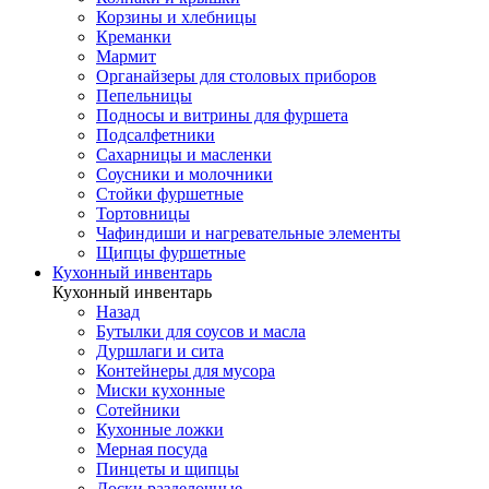
Корзины и хлебницы
Креманки
Мармит
Органайзеры для столовых приборов
Пепельницы
Подносы и витрины для фуршета
Подсалфетники
Сахарницы и масленки
Соусники и молочники
Стойки фуршетные
Тортовницы
Чафиндиши и нагревательные элементы
Щипцы фуршетные
Кухонный инвентарь
Кухонный инвентарь
Назад
Бутылки для соусов и масла
Дуршлаги и сита
Контейнеры для мусора
Миски кухонные
Сотейники
Кухонные ложки
Мерная посуда
Пинцеты и щипцы
Доски разделочные