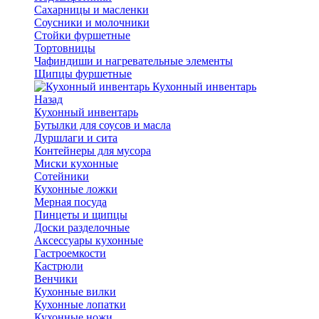
Сахарницы и масленки
Соусники и молочники
Стойки фуршетные
Тортовницы
Чафиндиши и нагревательные элементы
Щипцы фуршетные
Кухонный инвентарь
Назад
Кухонный инвентарь
Бутылки для соусов и масла
Дуршлаги и сита
Контейнеры для мусора
Миски кухонные
Сотейники
Кухонные ложки
Мерная посуда
Пинцеты и щипцы
Доски разделочные
Аксессуары кухонные
Гастроемкости
Кастрюли
Венчики
Кухонные вилки
Кухонные лопатки
Кухонные ножи