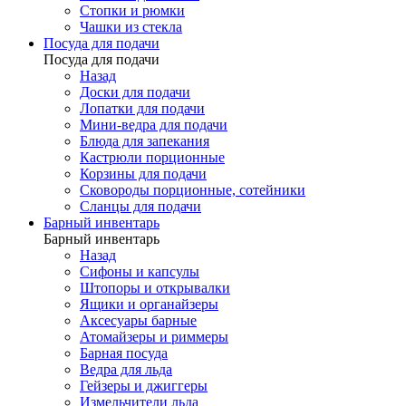
Стопки и рюмки
Чашки из стекла
Посуда для подачи
Посуда для подачи
Назад
Доски для подачи
Лопатки для подачи
Мини-ведра для подачи
Блюда для запекания
Кастрюли порционные
Корзины для подачи
Сковороды порционные, сотейники
Сланцы для подачи
Барный инвентарь
Барный инвентарь
Назад
Сифоны и капсулы
Штопоры и открывалки
Ящики и органайзеры
Аксесуары барные
Атомайзеры и риммеры
Барная посуда
Ведра для льда
Гейзеры и джиггеры
Измельчители льда