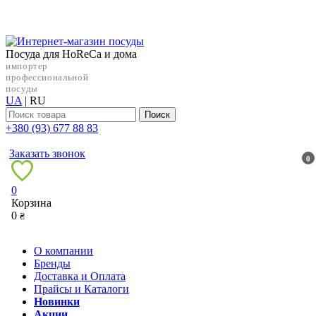
Посуда для HoReCa и дома
импортер
профессиональной
посуды
UA
|
RU
Поиск
+38‎0 (93) 677 88 83
Заказать звонок
0
0
Корзина
0
₴
О компании
Бренды
Доставка и Оплата
Прайсы и Каталоги
Новинки
Акции