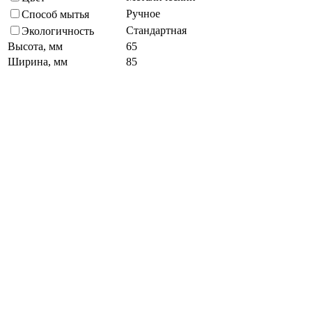
Ручное
Способ мытья
Стандартная
Экологичность
Высота, мм
65
Ширина, мм
85
Прямоугольная
Форма
Подберите похожие по характеристикам товары, выбрав одно
или несколько свойств
Выбрано:
0
Показать
Спросить менеджера
в Telegram
Задать вопрос о товаре
Я согласен с
условиями обработки
персональных данных