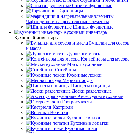
Соусники и молочники
Стойки фуршетные
Тортовницы
Чафиндиши и нагревательные элементы
Щипцы фуршетные
Кухонный инвентарь
Кухонный инвентарь
Бутылки для соусов
и масла
Дуршлаги и сита
Контейнеры для мусора
Миски кухонные
Сотейники
Кухонные ложки
Мерная посуда
Пинцеты и щипцы
Доски разделочные
Аксессуары кухонные
Гастроемкости
Кастрюли
Венчики
Кухонные вилки
Кухонные лопатки
Кухонные ножи