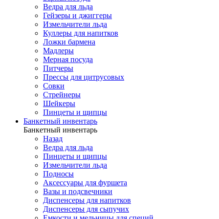
Ведра для льда
Гейзеры и джиггеры
Измельчители льда
Куллеры для напитков
Ложки бармена
Мадлеры
Мерная посуда
Питчеры
Прессы для цитрусовых
Совки
Стрейнеры
Шейкеры
Пинцеты и щипцы
Банкетный инвентарь
Банкетный инвентарь
Назад
Ведра для льда
Пинцеты и щипцы
Измельчители льда
Подносы
Аксессуары для фуршета
Вазы и подсвечники
Диспенсеры для напитков
Диспенсеры для сыпучих
Емкости и мельницы для специй