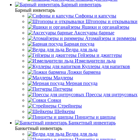
Барный инвентарь
Барный инвентарь
Сифоны и капсулы
Штопоры и открывалки
Ящики и органайзеры
Аксесуары барные
Атомайзеры и риммеры
Барная посуда
Ведра для льда
Гейзеры и джиггеры
Измельчители льда
Куллеры для напитков
Ложки бармена
Мадлеры
Мерная посуда
Питчеры
Прессы для цитрусовых
Совки
Стрейнеры
Шейкеры
Пинцеты и щипцы
Банкетный инвентарь
Банкетный инвентарь
Ведра для льда
Пинцеты и щипцы