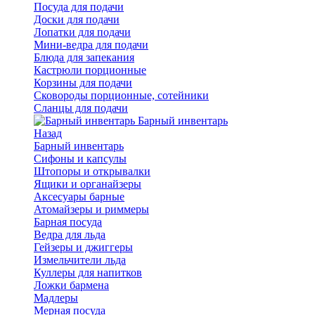
Посуда для подачи
Доски для подачи
Лопатки для подачи
Мини-ведра для подачи
Блюда для запекания
Кастрюли порционные
Корзины для подачи
Сковороды порционные, сотейники
Сланцы для подачи
Барный инвентарь
Назад
Барный инвентарь
Сифоны и капсулы
Штопоры и открывалки
Ящики и органайзеры
Аксесуары барные
Атомайзеры и риммеры
Барная посуда
Ведра для льда
Гейзеры и джиггеры
Измельчители льда
Куллеры для напитков
Ложки бармена
Мадлеры
Мерная посуда