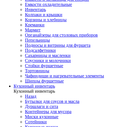
Емкости охладительные
Инвентарь
Колпаки и крышки
Корзины и хлебницы
Креманки
Мармит
Органайзеры для столовых приборов
Пепельницы
Подносы и витрины для фуршета
Подсалфетники
Сахарницы и масленки
Соусники и молочники
Стойки фуршетные
Тортовницы
Чафиндиши и нагревательные элементы
Щипцы фуршетные
Кухонный инвентарь
Кухонный инвентарь
Назад
Бутылки для соусов и масла
Дуршлаги и сита
Контейнеры для мусора
Миски кухонные
Сотейники
Кухонные ложки