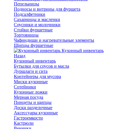
Пепельницы
Подносы и витрины для фуршета
Подсалфетники
Сахарницы и масленки
Соусники и молочники
Стойки фуршетные
Тортовницы
Чафиндиши и нагревательные элементы
Щипцы фуршетные
Кухонный инвентарь
Назад
Кухонный инвентарь
Бутылки для соусов и масла
Дуршлаги и сита
Контейнеры для мусора
Миски кухонные
Сотейники
Кухонные ложки
Мерная посуда
Пинцеты и щипцы
Доски разделочные
Аксессуары кухонные
Гастроемкости
Кастрюли
Венчики