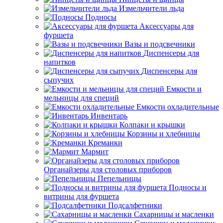
Измельчители льда
Подносы
Аксессуары для
фуршета
Вазы и подсвечники
Диспенсеры для
напитков
Диспенсеры для
сыпучих
Емкости и
мельницы для специй
Емкости охладительные
Инвентарь
Колпаки и крышки
Корзины и хлебницы
Креманки
Мармит
Органайзеры для столовых приборов
Пепельницы
Подносы и
витрины для фуршета
Подсалфетники
Сахарницы и масленки