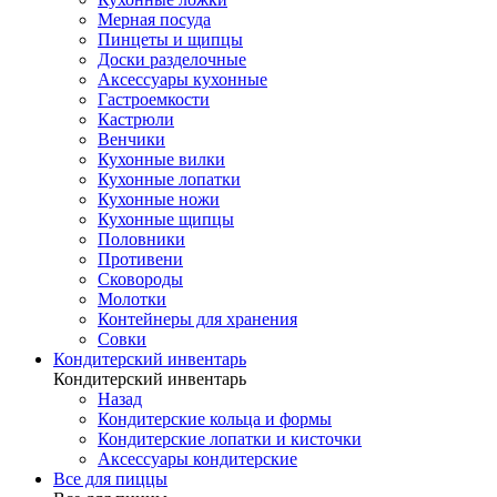
Мерная посуда
Пинцеты и щипцы
Доски разделочные
Аксессуары кухонные
Гастроемкости
Кастрюли
Венчики
Кухонные вилки
Кухонные лопатки
Кухонные ножи
Кухонные щипцы
Половники
Противени
Сковороды
Молотки
Контейнеры для хранения
Совки
Кондитерский инвентарь
Кондитерский инвентарь
Назад
Кондитерские кольца и формы
Кондитерские лопатки и кисточки
Аксессуары кондитерские
Все для пиццы