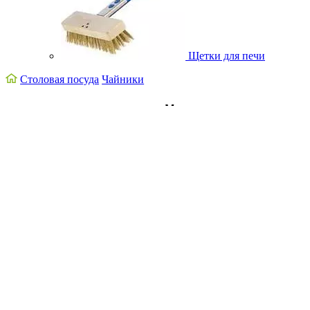
Щетки для печи
Столовая посуда
Чайники
Крышка для чайника
Lubiana Victoria (400 мл)
L2722/1
Код товара: L2722/1
Под заказ
Полное описание
Материал
Фарфор
Страна
Польша
Скидки % для HoReCa
регистрируй своё заведение →