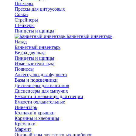
Питчеры
Прессы для цитрусовых
Совки
Стрейнеры
Шейкеры
Пинцеты и щипцы
Банкетный инвентарь
Назад
Банкетный инвентарь
Ведра для льда
Пинцеты и щипцы
Измельчители льда
Подносы
Аксессуары для фуршета
Вазы и подсвечники
Диспенсеры для напитков
Диспенсеры для сыпучих
Емкости и мельницы для специй
Емкости охладительные
Инвентарь
Колпаки и крышки
Корзины и хлебницы
Креманки
Мармит
Органайзеры для столовых приборов