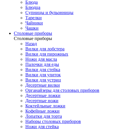
Блюда
Блюдца
Супницы и бульонницы
Тарелки
Чайники
Чашки
Cтоловые приборы
Cтоловые приборы
Назад
Вилки для лобстера
Вилки для пирожных
Ножи для масла
Палочки для еды
Вилки для стейка
Вилки для улиток
Вилки для устриц
Десертные вилки
Органайзеры для столовых приборов
Десертные ложки
Десертные ножи
Коктейльные ложки
Кофейные ложки
Лопатки для торта
Наборы столовых приборов
Ножи для стейка