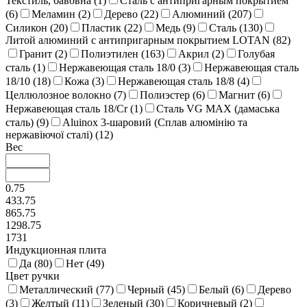
Текстиль, бавовна (
1
)
Сталь с антипригарным покрытием
(
6
)
Меламин (
2
)
Дерево (
22
)
Алюминий (
207
)
Силикон (
20
)
Пластик (
22
)
Медь (
9
)
Сталь (
130
)
Литой алюминий с антипригарным покрытием LOTAN (
82
)
Гранит (
2
)
Полиэтилен (
163
)
Акрил (
2
)
Голубая
сталь (
1
)
Нержавеющая сталь 18/0 (
3
)
Нержавеющая сталь
18/10 (
18
)
Кожа (
3
)
Нержавеющая сталь 18/8 (
4
)
Целлюлозное волокно (
7
)
Полиэстер (
6
)
Магнит (
6
)
Нержавеющая сталь 18/Cr (
1
)
Сталь VG MAX (дамаська
сталь) (
9
)
Aluinox 3-шаровий (Сплав алюмінію та
нержавіючої сталі) (
12
)
Вес
0.75
433.75
865.75
1298.75
1731
Индукционная плита
Да (
80
)
Нет (
49
)
Цвет ручки
Металлический (
77
)
Черный (
45
)
Белый (
6
)
Дерево
(
3
)
Желтый (
11
)
Зеленый (
30
)
Коричневый (
2
)