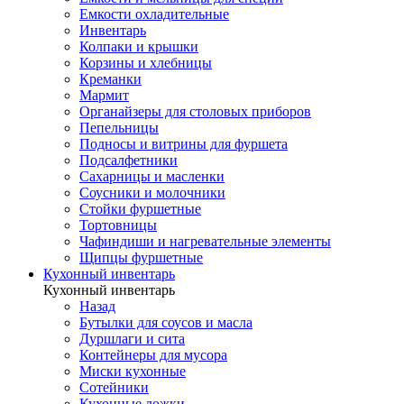
Емкости охладительные
Инвентарь
Колпаки и крышки
Корзины и хлебницы
Креманки
Мармит
Органайзеры для столовых приборов
Пепельницы
Подносы и витрины для фуршета
Подсалфетники
Сахарницы и масленки
Соусники и молочники
Стойки фуршетные
Тортовницы
Чафиндиши и нагревательные элементы
Щипцы фуршетные
Кухонный инвентарь
Кухонный инвентарь
Назад
Бутылки для соусов и масла
Дуршлаги и сита
Контейнеры для мусора
Миски кухонные
Сотейники
Кухонные ложки