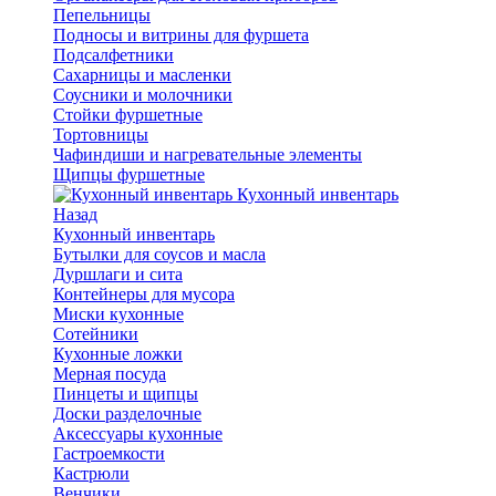
Пепельницы
Подносы и витрины для фуршета
Подсалфетники
Сахарницы и масленки
Соусники и молочники
Стойки фуршетные
Тортовницы
Чафиндиши и нагревательные элементы
Щипцы фуршетные
Кухонный инвентарь
Назад
Кухонный инвентарь
Бутылки для соусов и масла
Дуршлаги и сита
Контейнеры для мусора
Миски кухонные
Сотейники
Кухонные ложки
Мерная посуда
Пинцеты и щипцы
Доски разделочные
Аксессуары кухонные
Гастроемкости
Кастрюли
Венчики