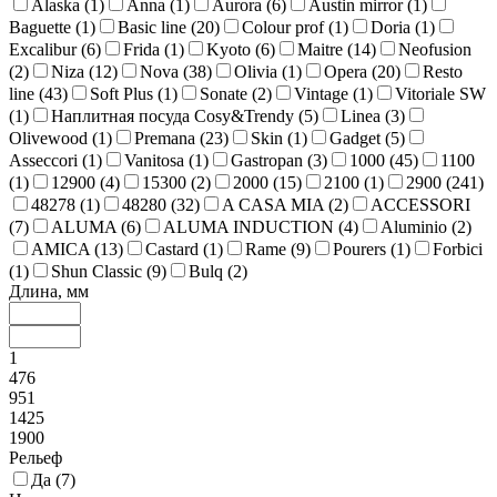
Alaska (
1
)
Anna (
1
)
Aurora (
6
)
Austin mirror (
1
)
Baguette (
1
)
Basic line (
20
)
Colour prof (
1
)
Doria (
1
)
Excalibur (
6
)
Frida (
1
)
Kyoto (
6
)
Maitre (
14
)
Neofusion
(
2
)
Niza (
12
)
Nova (
38
)
Olivia (
1
)
Opera (
20
)
Resto
line (
43
)
Soft Plus (
1
)
Sonate (
2
)
Vintage (
1
)
Vitoriale SW
(
1
)
Наплитная посуда Cosy&Trendy (
5
)
Linea (
3
)
Olivewood (
1
)
Premana (
23
)
Skin (
1
)
Gadget (
5
)
Asseccori (
1
)
Vanitosa (
1
)
Gastropan (
3
)
1000 (
45
)
1100
(
1
)
12900 (
4
)
15300 (
2
)
2000 (
15
)
2100 (
1
)
2900 (
241
)
48278 (
1
)
48280 (
32
)
A CASA MIA (
2
)
ACCESSORI
(
7
)
ALUMA (
6
)
ALUMA INDUCTION (
4
)
Aluminio (
2
)
AMICA (
13
)
Castard (
1
)
Rame (
9
)
Pourers (
1
)
Forbici
(
1
)
Shun Classic (
9
)
Bulq (
2
)
Длина, мм
1
476
951
1425
1900
Рельеф
Да (
7
)