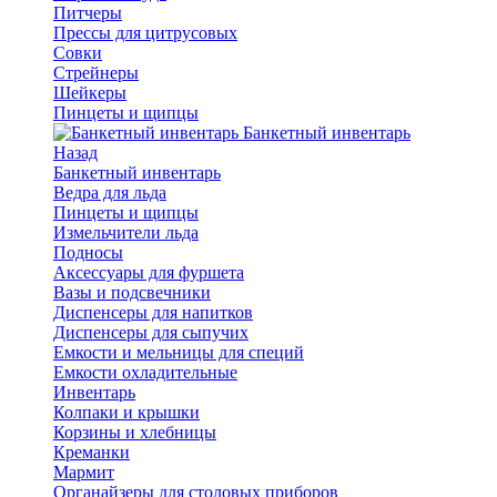
Питчеры
Прессы для цитрусовых
Совки
Стрейнеры
Шейкеры
Пинцеты и щипцы
Банкетный инвентарь
Назад
Банкетный инвентарь
Ведра для льда
Пинцеты и щипцы
Измельчители льда
Подносы
Аксессуары для фуршета
Вазы и подсвечники
Диспенсеры для напитков
Диспенсеры для сыпучих
Емкости и мельницы для специй
Емкости охладительные
Инвентарь
Колпаки и крышки
Корзины и хлебницы
Креманки
Мармит
Органайзеры для столовых приборов