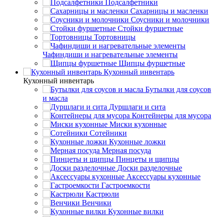
Подсалфетники
Сахарницы и масленки
Соусники и молочники
Стойки фуршетные
Тортовницы
Чафиндиши и нагревательные элементы
Щипцы фуршетные
Кухонный инвентарь
Кухонный инвентарь
Бутылки для соусов
и масла
Дуршлаги и сита
Контейнеры для мусора
Миски кухонные
Сотейники
Кухонные ложки
Мерная посуда
Пинцеты и щипцы
Доски разделочные
Аксессуары кухонные
Гастроемкости
Кастрюли
Венчики
Кухонные вилки