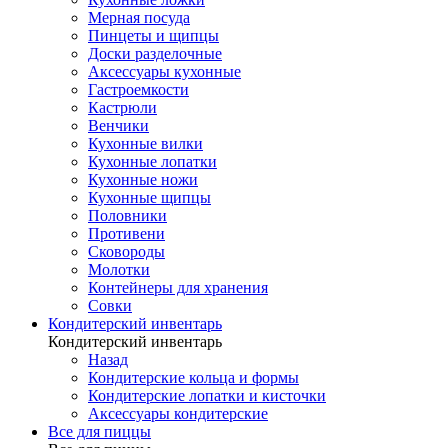
Мерная посуда
Пинцеты и щипцы
Доски разделочные
Аксессуары кухонные
Гастроемкости
Кастрюли
Венчики
Кухонные вилки
Кухонные лопатки
Кухонные ножи
Кухонные щипцы
Половники
Противени
Сковороды
Молотки
Контейнеры для хранения
Совки
Кондитерский инвентарь
Кондитерский инвентарь
Назад
Кондитерские кольца и формы
Кондитерские лопатки и кисточки
Аксессуары кондитерские
Все для пиццы