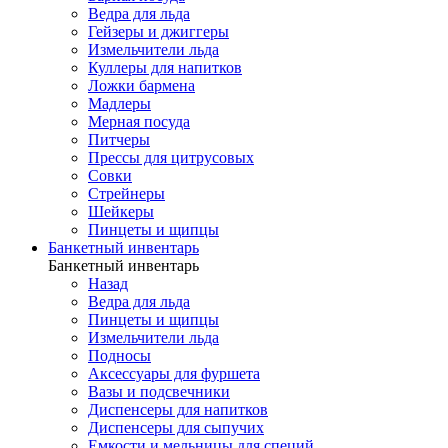
Ведра для льда
Гейзеры и джиггеры
Измельчители льда
Куллеры для напитков
Ложки бармена
Мадлеры
Мерная посуда
Питчеры
Прессы для цитрусовых
Совки
Стрейнеры
Шейкеры
Пинцеты и щипцы
Банкетный инвентарь
Банкетный инвентарь
Назад
Ведра для льда
Пинцеты и щипцы
Измельчители льда
Подносы
Аксессуары для фуршета
Вазы и подсвечники
Диспенсеры для напитков
Диспенсеры для сыпучих
Емкости и мельницы для специй