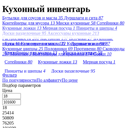
Кухонный инвентарь
Бутылки для соусов и масла
35
Дуршлаги и сита
87
Контейнеры для мусора
13
Миски кухонные
58
Сотейники
80
Кухонные ложки
13
Мерная посуда
1
Пинцеты и щипцы
4
Доски разделочные
95
Аксессуары кухонные
213
Гастроемкости
201
Кастрюли
197
Венчики
27
Кухонные
вилки
Бутылки для соусов и масла
11
Кухонные лопатки
122
35
Кухонные ножи
Дуршлаги и сита
889
87
Кухонные щипцы
25
Половники
69
Противени
80
Сковороды
Контейнеры для мусора
13
Миски кухонные
58
237
Молотки
5
Контейнеры для хранения
174
Совки
10
Сотейники
80
Кухонные ложки
13
Мерная посуда
1
Пинцеты и щипцы
4
Доски разделочные
95
Фильтр
По популярности
Аксессуары кухонные
По алфавиту
213
По цене
Гастроемкости
201
Подбор параметров
Кастрюли
197
Венчики
27
Кухонные вилки
11
Цена
Кухонные лопатки
122
Кухонные ножи
889
18
Кухонные щипцы
25
Половники
69
Противени
80
25414
Сковороды
237
Молотки
5
50809
76205
Контейнеры для хранения
174
Совки
10