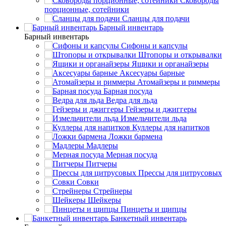
Сковороды
порционные, сотейники
Сланцы для подачи
Барный инвентарь
Барный инвентарь
Сифоны и капсулы
Штопоры и открывалки
Ящики и органайзеры
Аксесуары барные
Атомайзеры и риммеры
Барная посуда
Ведра для льда
Гейзеры и джиггеры
Измельчители льда
Куллеры для напитков
Ложки бармена
Мадлеры
Мерная посуда
Питчеры
Прессы для цитрусовых
Совки
Стрейнеры
Шейкеры
Пинцеты и щипцы
Банкетный инвентарь