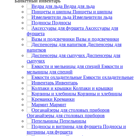
Банкетный инвентарь
Ведра для льда
Пинцеты и щипцы
Измельчители льда
Подносы
Аксессуары для
фуршета
Вазы и подсвечники
Диспенсеры для
напитков
Диспенсеры для
сыпучих
Емкости и
мельницы для специй
Емкости охладительные
Инвентарь
Колпаки и крышки
Корзины и хлебницы
Креманки
Мармит
Органайзеры для столовых приборов
Пепельницы
Подносы и
витрины для фуршета