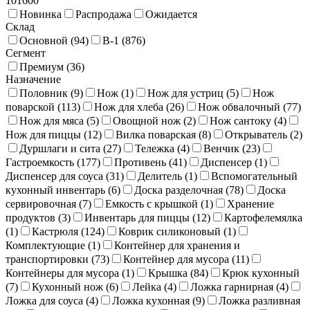
101600
Новинка
Распродажа
Ожидается
Склад
Основной (
94
)
В-1 (
876
)
Сегмент
Премиум (
36
)
Назначение
Половник (
9
)
Нож (
1
)
Нож для устриц (
5
)
Нож
поварской (
113
)
Нож для хлеба (
26
)
Нож обвалочный (
77
)
Нож для мяса (
5
)
Овощной нож (
2
)
Нож сантоку (
4
)
Нож для пиццы (
12
)
Вилка поварская (
8
)
Открыватель (
2
)
Дуршлаги и сита (
27
)
Тележка (
4
)
Венчик (
23
)
Гастроемкость (
177
)
Противень (
41
)
Диспенсер (
1
)
Диспенсер для соуса (
31
)
Делитель (
1
)
Вспомогательный
кухонный инвентарь (
6
)
Доска разделочная (
78
)
Доска
сервировочная (
7
)
Емкость с крышкой (
1
)
Хранение
продуктов (
3
)
Инвентарь для пиццы (
12
)
Картофелемялка
(
1
)
Кастрюля (
124
)
Коврик силиконовый (
1
)
Комплектующие (
1
)
Контейнер для хранения и
транспортировки (
73
)
Контейнер для мусора (
11
)
Контейнеры для мусора (
1
)
Крышка (
84
)
Крюк кухонный
(
7
)
Кухонный нож (
6
)
Лейка (
4
)
Ложка гарнирная (
4
)
Ложка для соуса (
4
)
Ложка кухонная (
9
)
Ложка разливная