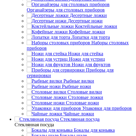
Органайзеры для столовых приборов
Десертные ложки
Десертные ножи
Коктейльные ложки
Кофейные ложки
Лопатки для торта
Наборы столовых
приборов
Ножи для стейка
Ножи для устриц
Ножи для фруктов
Приборы для
сервировки
Рыбные вилки
Рыбные ножи
Столовые вилки
Столовые ложки
Столовые ножи
Упаковки для приборов
Чайные ложки
Стеклянная посуда
Стеклянная посуда
Бокалы для коньяка
Бокалы шале