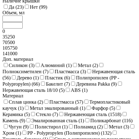
Наличие крышки
Да (
23
)
Нет (
99
)
Объем, мл
0
35250
70500
105750
141000
Доп. материал
Силикон (
3
)
Алюминий (
1
)
Метал (
2
)
Полиоксиметилен (
7
)
Пластмасса (
3
)
Нержавеющая сталь
(
56
)
Дерево (
1
)
Пластик (
6
)
Полипропилен (PP -
Polypropylen) (
66
)
Бакелит (
7
)
Деревина Pakka (
9
)
Нержавеющая сталь 18/10 (
5
)
ABS (
1
)
Материал
Сплав цинка (
2
)
Пластмасса (
57
)
Термопластиковый
каучук (
1
)
Метал эмалированный (
1
)
Фарфор (
5
)
Керамика (
5
)
Стекло (
7
)
Нержавеющая сталь (
1518
)
Камень (
9
)
Эмалированная сталь (
1
)
Поликарбонат (
116
)
Чугун (
9
)
Полистирол (
1
)
Полиамид (
2
)
Метал (
3
)
Хром (
1
)
PP - Polypropylen (Полипропилен) (
132
)