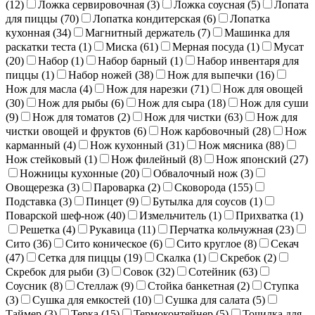
(
12
)
Ложка сервировочная (
3
)
Ложка соусная (
5
)
Лопата
для пиццы (
70
)
Лопатка кондитерская (
6
)
Лопатка
кухонная (
34
)
Магнитный держатель (
7
)
Машинка для
раскатки теста (
1
)
Миска (
61
)
Мерная посуда (
1
)
Мусат
(
20
)
Набор (
1
)
Набор барный (
1
)
Набор инвентаря для
пиццы (
1
)
Набор ножей (
38
)
Нож для выпечки (
16
)
Нож для масла (
4
)
Нож для нарезки (
71
)
Нож для овощей
(
30
)
Нож для рыбы (
6
)
Нож для сыра (
18
)
Нож для суши
(
9
)
Нож для томатов (
2
)
Нож для чистки (
63
)
Нож для
чистки овощей и фруктов (
6
)
Нож карбовочный (
28
)
Нож
карманный (
4
)
Нож кухонный (
31
)
Нож мясника (
88
)
Нож стейковый (
1
)
Нож филейный (
8
)
Нож японский (
27
)
Ножницы кухонные (
20
)
Обвалочный нож (
3
)
Овощерезка (
3
)
Пароварка (
2
)
Сковорода (
155
)
Подставка (
3
)
Пинцет (
9
)
Бутылка для соусов (
1
)
Поварской шеф-нож (
40
)
Измельчитель (
1
)
Прихватка (
1
)
Решетка (
4
)
Рукавица (
11
)
Перчатка кольчужная (
23
)
Сито (
36
)
Сито коническое (
6
)
Сито круглое (
8
)
Секач
(
47
)
Сетка для пиццы (
19
)
Скалка (
1
)
Скребок (
2
)
Скребок для рыби (
3
)
Совок (
32
)
Сотейник (
63
)
Соусник (
8
)
Стеллаж (
9
)
Стойка банкетная (
2
)
Ступка
(
3
)
Сушка для емкостей (
10
)
Сушка для салата (
5
)
Таймер (
3
)
Терка (
15
)
Термоконтейнер (
5
)
Точилка для