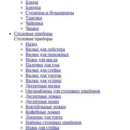
Блюда
Блюдца
Супницы и бульонницы
Тарелки
Чайники
Чашки
Cтоловые приборы
Cтоловые приборы
Назад
Вилки для лобстера
Вилки для пирожных
Ножи для масла
Палочки для еды
Вилки для стейка
Вилки для улиток
Вилки для устриц
Десертные вилки
Органайзеры для столовых приборов
Десертные ложки
Десертные ножи
Коктейльные ложки
Кофейные ложки
Лопатки для торта
Наборы столовых приборов
Ножи для стейка