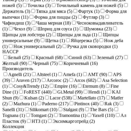
ножей (
5
)
Точилка (
3
)
Точильный камень для ножей (
5
)
Держатель (
3
)
Тяпка для мяса (
5
)
Фартук (
1
)
Форма для
выпечки (
11
)
Форма для пиццы (
2
)
Футляр (
3
)
Чафиндиш (
3
)
Чаша мерная (
18
)
Чесноковыдавливатель
(
1
)
Чехол (
9
)
Шприц для соуса (
1
)
Шумовка (
23
)
Щипцы для лобстера (
2
)
Щипцы для льда (
1
)
Щипцы
универсальные (
9
)
Щетка (
1
)
Яйцерезка (
5
)
Нож деба
(
1
)
Нож универсальный (
2
)
Ручка для сковородки (
1
)
HACCP
Белый (
25
)
Красный (
68
)
Синий (
63
)
Зеленый (
27
)
Желтый (
90
)
Черный (
75
)
Коричневый (
16
)
Производитель
Agnelli (
21
)
Altsteel (
1
)
Amefa (
1
)
AMT (
90
)
APS
(
39
)
Araven (
217
)
Arcoroc (
2
)
Arcos (
682
)
Asa Selection
(
1
)
Cosy&Trendy (
12
)
Empire (
16
)
Eternum (
8
)
Fine
Dine (
1
)
FoREST (
440
)
Gi.Metal (
99
)
Hendi (
1
)
KAI
Shun (
9
)
Kulsan (
2
)
Lacor (
538
)
Martellato (
17
)
Matfer
(
2
)
Mazhura (
1
)
Paderno (
217
)
Pintinox (
40
)
Rak (
3
)
Sanelli (
31
)
Silikomart (
10
)
Stalgast (
9
)
The Bars (
5
)
Tognana (
1
)
Tomgast (
2
)
Tramontina (
1
)
Yaxell (
110
)
Ал
Пластик (
9
)
НТЗ (
1
)
Эксимкарготрейд (
2
)
Коллекция