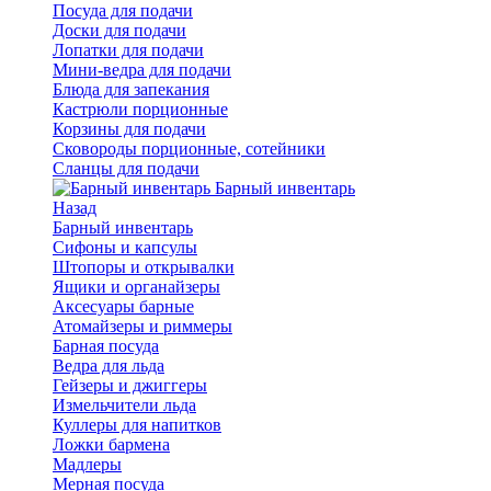
Посуда для подачи
Доски для подачи
Лопатки для подачи
Мини-ведра для подачи
Блюда для запекания
Кастрюли порционные
Корзины для подачи
Сковороды порционные, сотейники
Сланцы для подачи
Барный инвентарь
Назад
Барный инвентарь
Сифоны и капсулы
Штопоры и открывалки
Ящики и органайзеры
Аксесуары барные
Атомайзеры и риммеры
Барная посуда
Ведра для льда
Гейзеры и джиггеры
Измельчители льда
Куллеры для напитков
Ложки бармена
Мадлеры
Мерная посуда