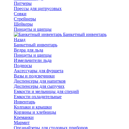
Питчеры
Прессы для цитрусовых
Совки
Стрейнеры
Шейкеры
Пинцеты и щипцы
Банкетный инвентарь
Назад
Банкетный инвентарь
Ведра для льда
Пинцеты и щипцы
Измельчители льда
Подносы
Аксессуары для фуршета
Вазы и подсвечники
Диспенсеры для напитков
Диспенсеры для сыпучих
Емкости и мельницы для специй
Емкости охладительные
Инвентарь
Колпаки и крышки
Корзины и хлебницы
Креманки
Мармит
Органайзеры для столовых приборов