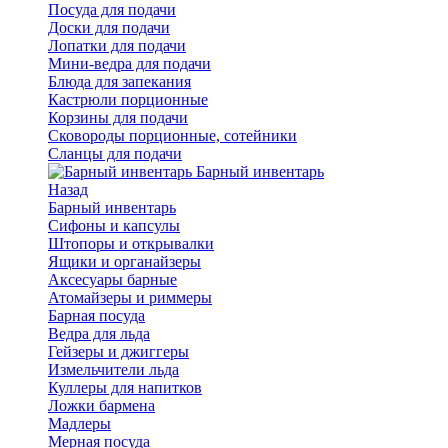
Посуда для подачи
Доски для подачи
Лопатки для подачи
Мини-ведра для подачи
Блюда для запекания
Кастрюли порционные
Корзины для подачи
Сковороды порционные, сотейники
Сланцы для подачи
Барный инвентарь
Назад
Барный инвентарь
Сифоны и капсулы
Штопоры и открывалки
Ящики и органайзеры
Аксесуары барные
Атомайзеры и риммеры
Барная посуда
Ведра для льда
Гейзеры и джиггеры
Измельчители льда
Куллеры для напитков
Ложки бармена
Мадлеры
Мерная посуда