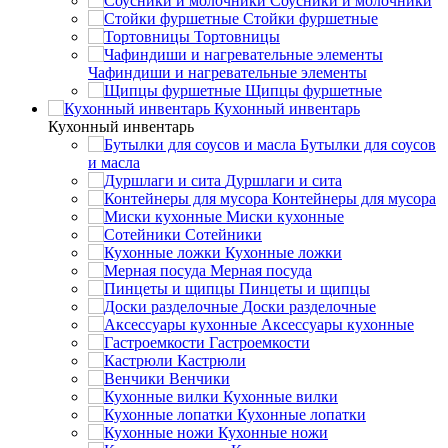
Соусники и молочники
Стойки фуршетные
Тортовницы
Чафиндиши и нагревательные элементы
Щипцы фуршетные
Кухонный инвентарь
Кухонный инвентарь
Бутылки для соусов
и масла
Дуршлаги и сита
Контейнеры для мусора
Миски кухонные
Сотейники
Кухонные ложки
Мерная посуда
Пинцеты и щипцы
Доски разделочные
Аксессуары кухонные
Гастроемкости
Кастрюли
Венчики
Кухонные вилки
Кухонные лопатки
Кухонные ножи