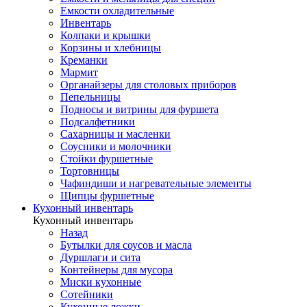
Емкости охладительные
Инвентарь
Колпаки и крышки
Корзины и хлебницы
Креманки
Мармит
Органайзеры для столовых приборов
Пепельницы
Подносы и витрины для фуршета
Подсалфетники
Сахарницы и масленки
Соусники и молочники
Стойки фуршетные
Тортовницы
Чафиндиши и нагревательные элементы
Щипцы фуршетные
Кухонный инвентарь
Кухонный инвентарь
Назад
Бутылки для соусов и масла
Дуршлаги и сита
Контейнеры для мусора
Миски кухонные
Сотейники
Кухонные ложки