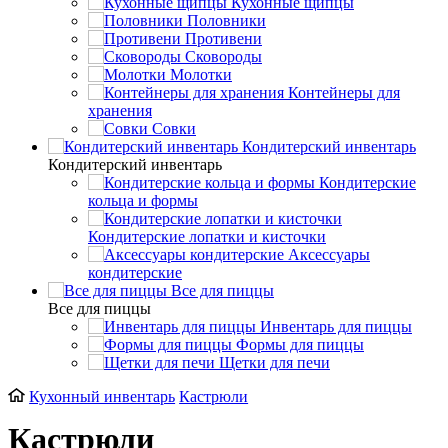
Кухонные щипцы
Половники
Противени
Сковороды
Молотки
Контейнеры для
хранения
Совки
Кондитерский инвентарь
Кондитерский инвентарь
Кондитерские
кольца и формы
Кондитерские лопатки и кисточки
Аксессуары
кондитерские
Все для пиццы
Все для пиццы
Инвентарь для пиццы
Формы для пиццы
Щетки для печи
Кухонный инвентарь
Кастрюли
Кастрюли