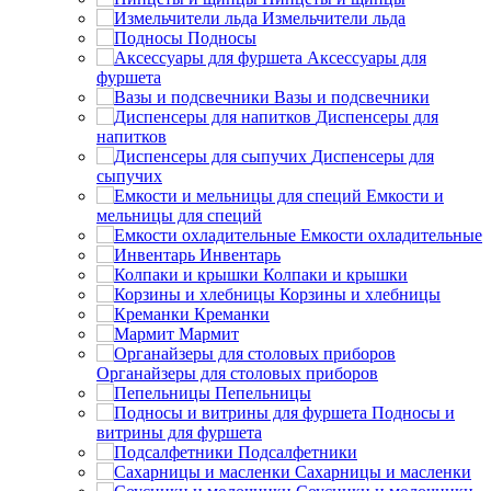
Измельчители льда
Подносы
Аксессуары для
фуршета
Вазы и подсвечники
Диспенсеры для
напитков
Диспенсеры для
сыпучих
Емкости и
мельницы для специй
Емкости охладительные
Инвентарь
Колпаки и крышки
Корзины и хлебницы
Креманки
Мармит
Органайзеры для столовых приборов
Пепельницы
Подносы и
витрины для фуршета
Подсалфетники
Сахарницы и масленки