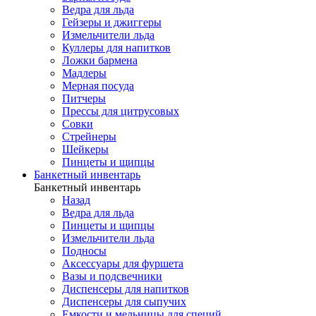
Ведра для льда
Гейзеры и джиггеры
Измельчители льда
Куллеры для напитков
Ложки бармена
Мадлеры
Мерная посуда
Питчеры
Прессы для цитрусовых
Совки
Стрейнеры
Шейкеры
Пинцеты и щипцы
Банкетный инвентарь
Банкетный инвентарь
Назад
Ведра для льда
Пинцеты и щипцы
Измельчители льда
Подносы
Аксессуары для фуршета
Вазы и подсвечники
Диспенсеры для напитков
Диспенсеры для сыпучих
Емкости и мельницы для специй