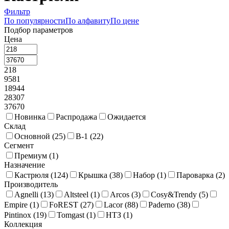
Фильтр
По популярности
По алфавиту
По цене
Подбор параметров
Цена
218
9581
18944
28307
37670
Новинка
Распродажа
Ожидается
Склад
Основной (
25
)
В-1 (
22
)
Сегмент
Премиум (
1
)
Назначение
Кастрюля (
124
)
Крышка (
38
)
Набор (
1
)
Пароварка (
2
)
Производитель
Agnelli (
13
)
Altsteel (
1
)
Arcos (
3
)
Cosy&Trendy (
5
)
Empire (
1
)
FoREST (
27
)
Lacor (
88
)
Paderno (
38
)
Pintinox (
19
)
Tomgast (
1
)
НТЗ (
1
)
Коллекция