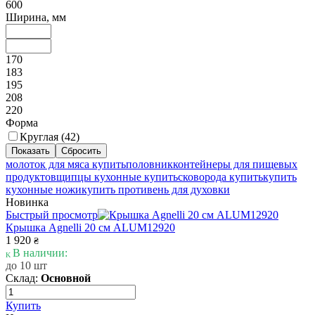
600
Ширина, мм
170
183
195
208
220
Форма
Круглая (
42
)
молоток для мяса купить
половник
контейнеры для пищевых
продуктов
щипцы кухонные купить
сковорода купить
купить
кухонные ножи
купить противень для духовки
Новинка
Быстрый просмотр
Крышка Agnelli 20 см ALUM12920
1 920
₴
В наличии:
до 10 шт
Склад:
Основной
Купить