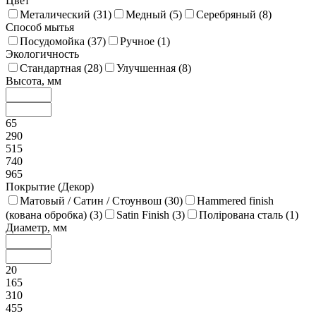
Цвет
Металический (
31
)
Медный (
5
)
Серебряный (
8
)
Способ мытья
Посудомойка (
37
)
Ручное (
1
)
Экологичность
Стандартная (
28
)
Улучшенная (
8
)
Высота, мм
65
290
515
740
965
Покрытие (Декор)
Матовый / Сатин / Стоунвош (
30
)
Hammered finish
(кована обробка) (
3
)
Satin Finish (
3
)
Полірована сталь (
1
)
Диаметр, мм
20
165
310
455