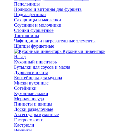
Пепельницы
Подносы и витрины для фуршета
Подсалфетники
Сахарницы и масленки
Соусники и молочники
Стойки фуршетные
Тортовницы
Чафиндиши и нагревательные элементы
Щипцы фуршетные
Кухонный инвентарь
Назад
Кухонный инвентарь
Бутылки для соусов и масла
Дуршлаги и сита
Контейнеры для мусора
Миски кухонные
Сотейники
Кухонные ложки
Мерная посуда
Пинцеты и щипцы
Доски разделочные
Аксессуары кухонные
Гастроемкости
Кастрюли
Венчики