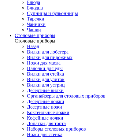
Блюда
Блюдца
Супницы и бульонницы
Тарелки
Чайники
Чашки
Cтоловые приборы
Cтоловые приборы
Назад
Вилки для лобстера
Вилки для пирожных
Ножи для масла
Палочки для еды
Вилки для стейка
Вилки для улиток
Вилки для устриц
Десертные вилки
Органайзеры для столовых приборов
Десертные ложки
Десертные ножи
Коктейльные ложки
Кофейные ложки
Лопатки для торта
Наборы столовых приборов
Ножи для стейка