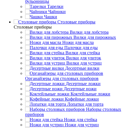
бульонницы
Тарелки
Чайники
Чашки
Cтоловые приборы
Cтоловые приборы
Вилки для лобстера
Вилки для пирожных
Ножи для масла
Палочки для еды
Вилки для стейка
Вилки для улиток
Вилки для устриц
Десертные вилки
Органайзеры для столовых приборов
Десертные ложки
Десертные ножи
Коктейльные ложки
Кофейные ложки
Лопатки для торта
Наборы столовых
приборов
Ножи для стейка
Ножи для устриц