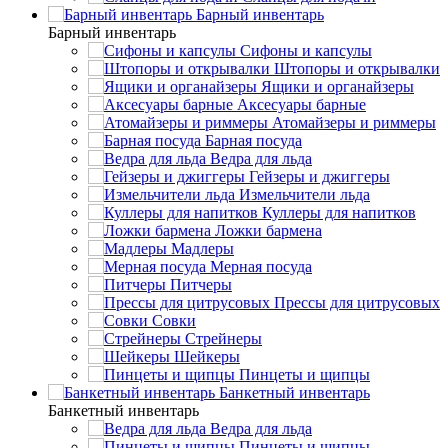
Барный инвентарь
Барный инвентарь
Сифоны и капсулы
Штопоры и открывалки
Ящики и органайзеры
Аксесуары барные
Атомайзеры и риммеры
Барная посуда
Ведра для льда
Гейзеры и джиггеры
Измельчители льда
Куллеры для напитков
Ложки бармена
Мадлеры
Мерная посуда
Питчеры
Прессы для цитрусовых
Совки
Стрейнеры
Шейкеры
Пинцеты и щипцы
Банкетный инвентарь
Банкетный инвентарь
Ведра для льда
Пинцеты и щипцы