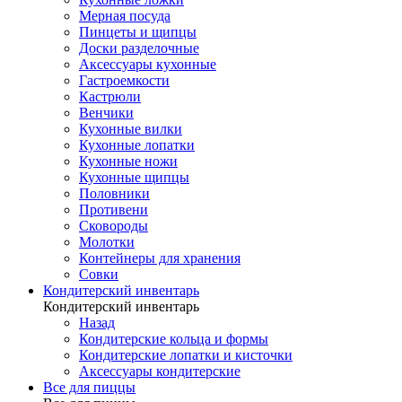
Мерная посуда
Пинцеты и щипцы
Доски разделочные
Аксессуары кухонные
Гастроемкости
Кастрюли
Венчики
Кухонные вилки
Кухонные лопатки
Кухонные ножи
Кухонные щипцы
Половники
Противени
Сковороды
Молотки
Контейнеры для хранения
Совки
Кондитерский инвентарь
Кондитерский инвентарь
Назад
Кондитерские кольца и формы
Кондитерские лопатки и кисточки
Аксессуары кондитерские
Все для пиццы