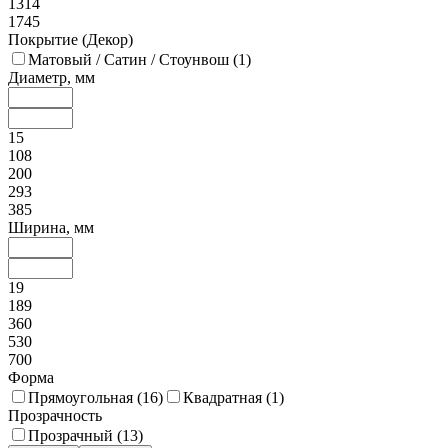
1314
1745
Покрытие (Декор)
Матовый / Сатин / Стоунвош (
1
)
Диаметр, мм
15
108
200
293
385
Ширина, мм
19
189
360
530
700
Форма
Прямоугольная (
16
)
Квадратная (
1
)
Прозрачность
Прозрачный (
13
)