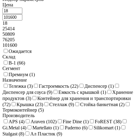
Цена
18
25414
50809
76205
101600
Ожидается
Склад
В-1 (
66
)
Сегмент
Премиум (
1
)
Назначение
Тележка (
3
)
Гастроемкость (
22
)
Диспенсер (
1
)
Диспенсер для соуса (
9
)
Емкость с крышкой (
1
)
Хранение
продуктов (
3
)
Контейнер для хранения и транспортировки
(
72
)
Крышка (
23
)
Стеллаж (
9
)
Стойка банкетная (
2
)
Термоконтейнер (
5
)
Производитель
APS (
4
)
Araven (
102
)
Fine Dine (
1
)
FoREST (
38
)
Gi.Metal (
4
)
Martellato (
1
)
Paderno (
6
)
Silikomart (
1
)
Stalgast (
8
)
Ал Пластик (
9
)