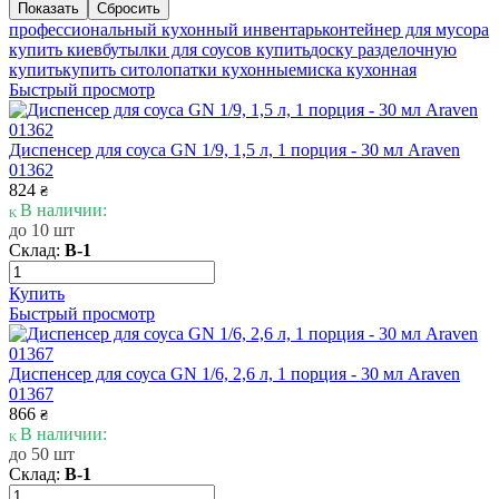
профессиональный кухонный инвентарь
контейнер для мусора
купить киев
бутылки для соусов купить
доску разделочную
купить
купить сито
лопатки кухонные
миска кухонная
Быстрый просмотр
Диспенсер для соуса GN 1/9, 1,5 л, 1 порция - 30 мл Araven
01362
824
₴
В наличии:
до 10 шт
Склад:
В-1
Купить
Быстрый просмотр
Диспенсер для соуса GN 1/6, 2,6 л, 1 порция - 30 мл Araven
01367
866
₴
В наличии:
до 50 шт
Склад:
В-1