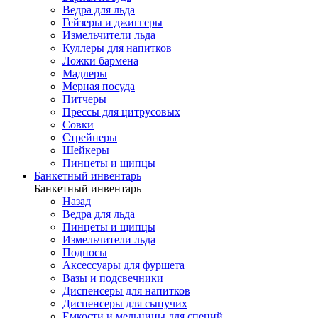
Ведра для льда
Гейзеры и джиггеры
Измельчители льда
Куллеры для напитков
Ложки бармена
Мадлеры
Мерная посуда
Питчеры
Прессы для цитрусовых
Совки
Стрейнеры
Шейкеры
Пинцеты и щипцы
Банкетный инвентарь
Банкетный инвентарь
Назад
Ведра для льда
Пинцеты и щипцы
Измельчители льда
Подносы
Аксессуары для фуршета
Вазы и подсвечники
Диспенсеры для напитков
Диспенсеры для сыпучих
Емкости и мельницы для специй