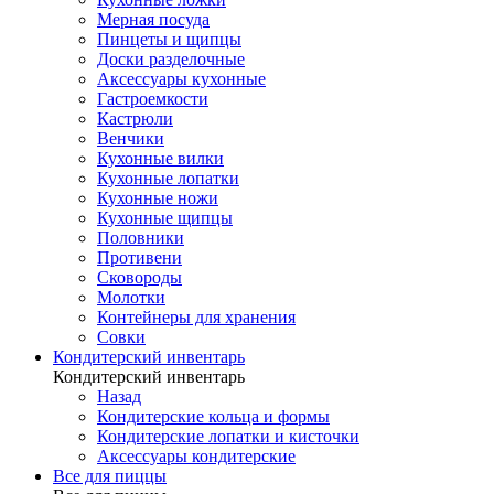
Мерная посуда
Пинцеты и щипцы
Доски разделочные
Аксессуары кухонные
Гастроемкости
Кастрюли
Венчики
Кухонные вилки
Кухонные лопатки
Кухонные ножи
Кухонные щипцы
Половники
Противени
Сковороды
Молотки
Контейнеры для хранения
Совки
Кондитерский инвентарь
Кондитерский инвентарь
Назад
Кондитерские кольца и формы
Кондитерские лопатки и кисточки
Аксессуары кондитерские
Все для пиццы