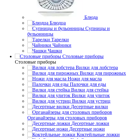
Блюда
Блюдца
Супницы и
бульонницы
Тарелки
Чайники
Чашки
Cтоловые приборы
Cтоловые приборы
Вилки для лобстера
Вилки для пирожных
Ножи для масла
Палочки для еды
Вилки для стейка
Вилки для улиток
Вилки для устриц
Десертные вилки
Органайзеры для столовых приборов
Десертные ложки
Десертные ножи
Коктейльные ложки