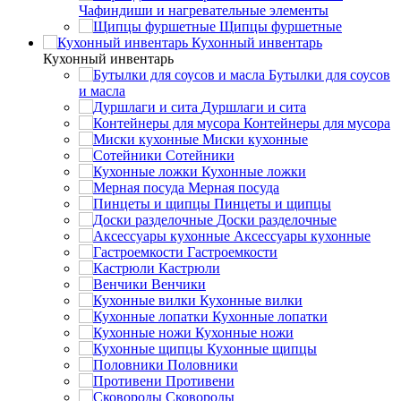
Чафиндиши и нагревательные элементы
Щипцы фуршетные
Кухонный инвентарь
Кухонный инвентарь
Бутылки для соусов
и масла
Дуршлаги и сита
Контейнеры для мусора
Миски кухонные
Сотейники
Кухонные ложки
Мерная посуда
Пинцеты и щипцы
Доски разделочные
Аксессуары кухонные
Гастроемкости
Кастрюли
Венчики
Кухонные вилки
Кухонные лопатки
Кухонные ножи
Кухонные щипцы
Половники
Противени
Сковороды