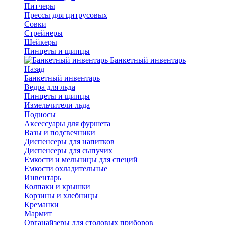
Питчеры
Прессы для цитрусовых
Совки
Стрейнеры
Шейкеры
Пинцеты и щипцы
Банкетный инвентарь
Назад
Банкетный инвентарь
Ведра для льда
Пинцеты и щипцы
Измельчители льда
Подносы
Аксессуары для фуршета
Вазы и подсвечники
Диспенсеры для напитков
Диспенсеры для сыпучих
Емкости и мельницы для специй
Емкости охладительные
Инвентарь
Колпаки и крышки
Корзины и хлебницы
Креманки
Мармит
Органайзеры для столовых приборов