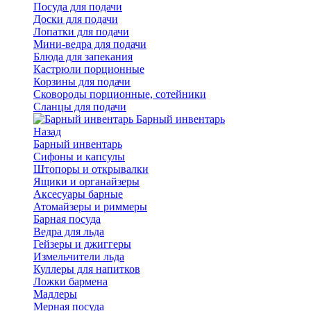
Посуда для подачи
Доски для подачи
Лопатки для подачи
Мини-ведра для подачи
Блюда для запекания
Кастрюли порционные
Корзины для подачи
Сковороды порционные, сотейники
Сланцы для подачи
Барный инвентарь
Назад
Барный инвентарь
Сифоны и капсулы
Штопоры и открывалки
Ящики и органайзеры
Аксесуары барные
Атомайзеры и риммеры
Барная посуда
Ведра для льда
Гейзеры и джиггеры
Измельчители льда
Куллеры для напитков
Ложки бармена
Мадлеры
Мерная посуда