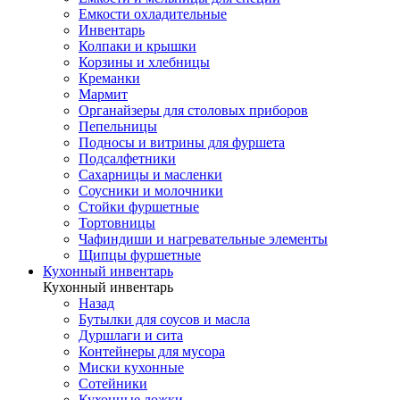
Емкости охладительные
Инвентарь
Колпаки и крышки
Корзины и хлебницы
Креманки
Мармит
Органайзеры для столовых приборов
Пепельницы
Подносы и витрины для фуршета
Подсалфетники
Сахарницы и масленки
Соусники и молочники
Стойки фуршетные
Тортовницы
Чафиндиши и нагревательные элементы
Щипцы фуршетные
Кухонный инвентарь
Кухонный инвентарь
Назад
Бутылки для соусов и масла
Дуршлаги и сита
Контейнеры для мусора
Миски кухонные
Сотейники
Кухонные ложки