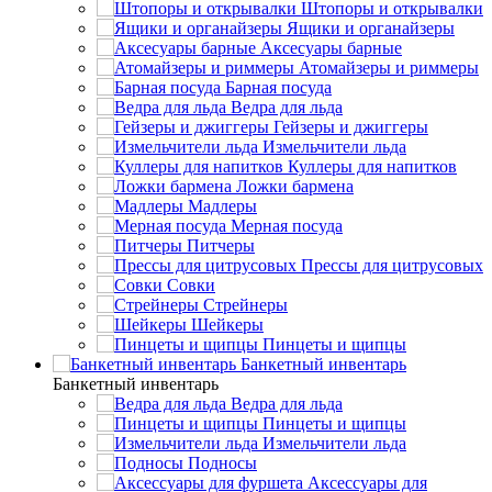
Штопоры и открывалки
Ящики и органайзеры
Аксесуары барные
Атомайзеры и риммеры
Барная посуда
Ведра для льда
Гейзеры и джиггеры
Измельчители льда
Куллеры для напитков
Ложки бармена
Мадлеры
Мерная посуда
Питчеры
Прессы для цитрусовых
Совки
Стрейнеры
Шейкеры
Пинцеты и щипцы
Банкетный инвентарь
Банкетный инвентарь
Ведра для льда
Пинцеты и щипцы
Измельчители льда
Подносы
Аксессуары для