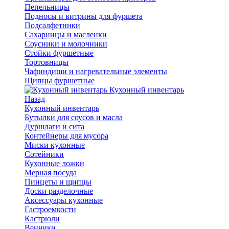
Пепельницы
Подносы и витрины для фуршета
Подсалфетники
Сахарницы и масленки
Соусники и молочники
Стойки фуршетные
Тортовницы
Чафиндиши и нагревательные элементы
Щипцы фуршетные
Кухонный инвентарь
Назад
Кухонный инвентарь
Бутылки для соусов и масла
Дуршлаги и сита
Контейнеры для мусора
Миски кухонные
Сотейники
Кухонные ложки
Мерная посуда
Пинцеты и щипцы
Доски разделочные
Аксессуары кухонные
Гастроемкости
Кастрюли
Венчики