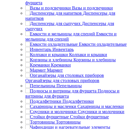
фуршета
Вазы и подсвечники
Диспенсеры для
напитков
Диспенсеры для
сыпучих
Емкости и
мельницы для специй
Емкости охладительные
Инвентарь
Колпаки и крышки
Корзины и хлебницы
Креманки
Мармит
Органайзеры для столовых приборов
Пепельницы
Подносы и
витрины для фуршета
Подсалфетники
Сахарницы и масленки
Соусники и молочники
Стойки фуршетные
Тортовницы