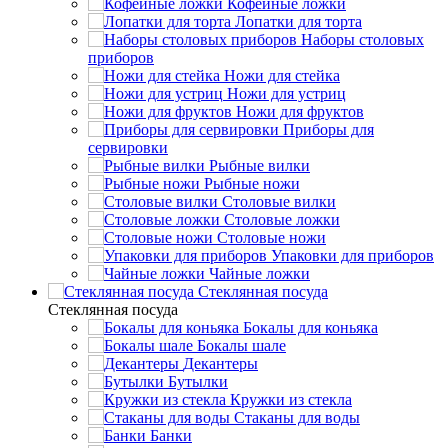
Кофейные ложки
Лопатки для торта
Наборы столовых
приборов
Ножи для стейка
Ножи для устриц
Ножи для фруктов
Приборы для
сервировки
Рыбные вилки
Рыбные ножи
Столовые вилки
Столовые ложки
Столовые ножи
Упаковки для приборов
Чайные ложки
Стеклянная посуда
Стеклянная посуда
Бокалы для коньяка
Бокалы шале
Декантеры
Бутылки
Кружки из стекла
Стаканы для воды
Банки