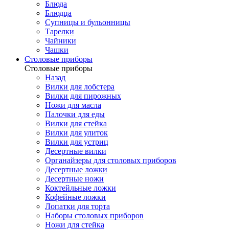
Блюда
Блюдца
Супницы и бульонницы
Тарелки
Чайники
Чашки
Cтоловые приборы
Cтоловые приборы
Назад
Вилки для лобстера
Вилки для пирожных
Ножи для масла
Палочки для еды
Вилки для стейка
Вилки для улиток
Вилки для устриц
Десертные вилки
Органайзеры для столовых приборов
Десертные ложки
Десертные ножи
Коктейльные ложки
Кофейные ложки
Лопатки для торта
Наборы столовых приборов
Ножи для стейка