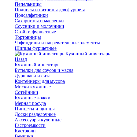
Пепельницы
Подносы и витрины для фуршета
Подсалфетники
Сахарницы и масленки
Соусники и молочники
Стойки фуршетные
Тортовницы
Чафиндиши и нагревательные элементы
Щипцы фуршетные
Кухонный инвентарь
Назад
Кухонный инвентарь
Бутылки для соусов и масла
Дуршлаги и сита
Контейнеры для мусора
Миски кухонные
Сотейники
Кухонные ложки
Мерная посуда
Пинцеты и щипцы
Доски разделочные
Аксессуары кухонные
Гастроемкости
Кастрюли
Венчики