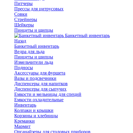
Питчеры
Прессы для цитрусовых
Совки
Стрейнеры
Шейкеры
Пинцеты и щипцы
Банкетный инвентарь
Назад
Банкетный инвентарь
Ведра для льда
Пинцеты и щипцы
Измельчители льда
Подносы
Аксессуары для фуршета
Вазы и подсвечники
Диспенсеры для напитков
Диспенсеры для сыпучих
Емкости и мельницы для специй
Емкости охладительные
Инвентарь
Колпаки и крышки
Корзины и хлебницы
Креманки
Мармит
Органайзеры для столовых приборов