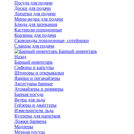
Посуда для подачи
Доски для подачи
Лопатки для подачи
Мини-ведра для подачи
Блюда для запекания
Кастрюли порционные
Корзины для подачи
Сковороды порционные, сотейники
Сланцы для подачи
Барный инвентарь
Назад
Барный инвентарь
Сифоны и капсулы
Штопоры и открывалки
Ящики и органайзеры
Аксесуары барные
Атомайзеры и риммеры
Барная посуда
Ведра для льда
Гейзеры и джиггеры
Измельчители льда
Куллеры для напитков
Ложки бармена
Мадлеры
Мерная посуда