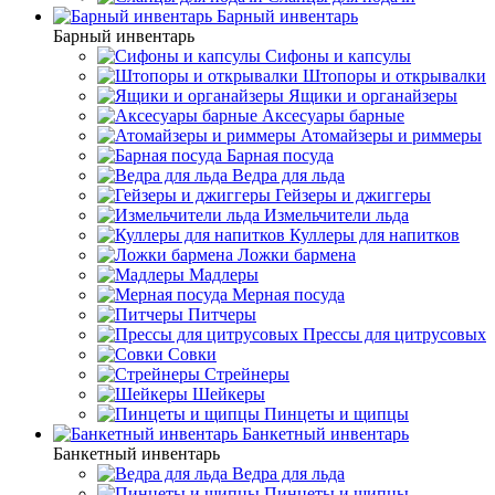
Барный инвентарь
Барный инвентарь
Сифоны и капсулы
Штопоры и открывалки
Ящики и органайзеры
Аксесуары барные
Атомайзеры и риммеры
Барная посуда
Ведра для льда
Гейзеры и джиггеры
Измельчители льда
Куллеры для напитков
Ложки бармена
Мадлеры
Мерная посуда
Питчеры
Прессы для цитрусовых
Совки
Стрейнеры
Шейкеры
Пинцеты и щипцы
Банкетный инвентарь
Банкетный инвентарь
Ведра для льда
Пинцеты и щипцы