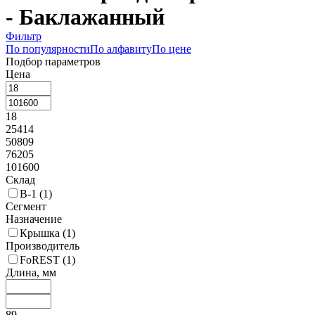
- Баклажанный
Фильтр
По популярности
По алфавиту
По цене
Подбор параметров
Цена
18
25414
50809
76205
101600
Склад
В-1 (
1
)
Сегмент
Назначение
Крышка (
1
)
Производитель
FoREST (
1
)
Длина, мм
89