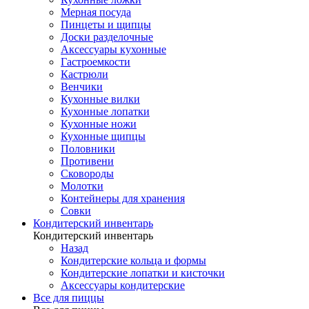
Мерная посуда
Пинцеты и щипцы
Доски разделочные
Аксессуары кухонные
Гастроемкости
Кастрюли
Венчики
Кухонные вилки
Кухонные лопатки
Кухонные ножи
Кухонные щипцы
Половники
Противени
Сковороды
Молотки
Контейнеры для хранения
Совки
Кондитерский инвентарь
Кондитерский инвентарь
Назад
Кондитерские кольца и формы
Кондитерские лопатки и кисточки
Аксессуары кондитерские
Все для пиццы