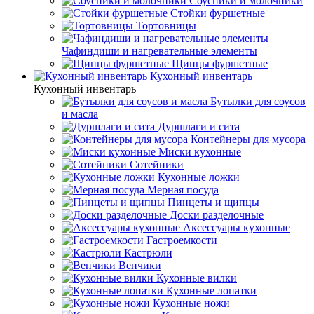
Соусники и молочники
Стойки фуршетные
Тортовницы
Чафиндиши и нагревательные элементы
Щипцы фуршетные
Кухонный инвентарь
Кухонный инвентарь
Бутылки для соусов
и масла
Дуршлаги и сита
Контейнеры для мусора
Миски кухонные
Сотейники
Кухонные ложки
Мерная посуда
Пинцеты и щипцы
Доски разделочные
Аксессуары кухонные
Гастроемкости
Кастрюли
Венчики
Кухонные вилки
Кухонные лопатки
Кухонные ножи