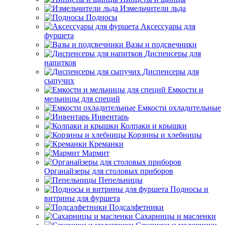
Измельчители льда
Подносы
Аксессуары для
фуршета
Вазы и подсвечники
Диспенсеры для
напитков
Диспенсеры для
сыпучих
Емкости и
мельницы для специй
Емкости охладительные
Инвентарь
Колпаки и крышки
Корзины и хлебницы
Креманки
Мармит
Органайзеры для столовых приборов
Пепельницы
Подносы и
витрины для фуршета
Подсалфетники
Сахарницы и масленки