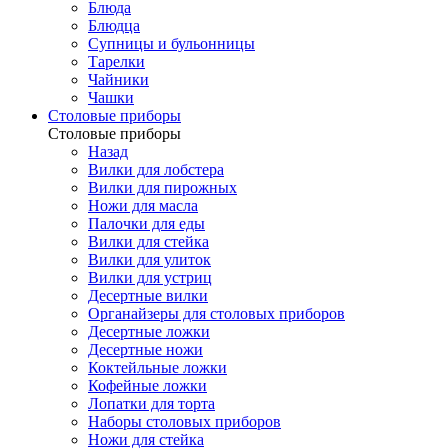
Блюда
Блюдца
Супницы и бульонницы
Тарелки
Чайники
Чашки
Cтоловые приборы
Cтоловые приборы
Назад
Вилки для лобстера
Вилки для пирожных
Ножи для масла
Палочки для еды
Вилки для стейка
Вилки для улиток
Вилки для устриц
Десертные вилки
Органайзеры для столовых приборов
Десертные ложки
Десертные ножи
Коктейльные ложки
Кофейные ложки
Лопатки для торта
Наборы столовых приборов
Ножи для стейка