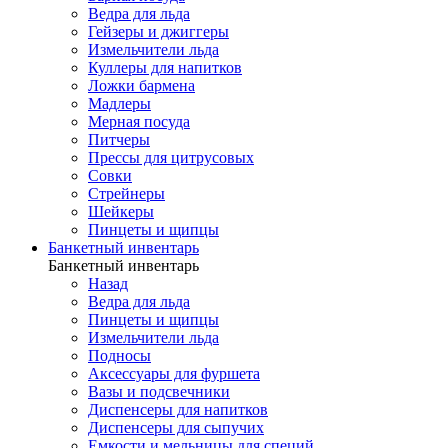
Ведра для льда
Гейзеры и джиггеры
Измельчители льда
Куллеры для напитков
Ложки бармена
Мадлеры
Мерная посуда
Питчеры
Прессы для цитрусовых
Совки
Стрейнеры
Шейкеры
Пинцеты и щипцы
Банкетный инвентарь
Банкетный инвентарь
Назад
Ведра для льда
Пинцеты и щипцы
Измельчители льда
Подносы
Аксессуары для фуршета
Вазы и подсвечники
Диспенсеры для напитков
Диспенсеры для сыпучих
Емкости и мельницы для специй