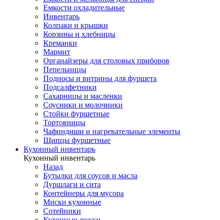
Емкости охладительные
Инвентарь
Колпаки и крышки
Корзины и хлебницы
Креманки
Мармит
Органайзеры для столовых приборов
Пепельницы
Подносы и витрины для фуршета
Подсалфетники
Сахарницы и масленки
Соусники и молочники
Стойки фуршетные
Тортовницы
Чафиндиши и нагревательные элементы
Щипцы фуршетные
Кухонный инвентарь
Кухонный инвентарь
Назад
Бутылки для соусов и масла
Дуршлаги и сита
Контейнеры для мусора
Миски кухонные
Сотейники
Кухонные ложки