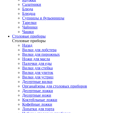
Салатники
Блюда
Блюдца
Супницы и бульонницы
Тарелки
Чайники
Чашки
Cтоловые приборы
Cтоловые приборы
Назад
Вилки для лобстера
Вилки для пирожных
Ножи для масла
Палочки для еды
Вилки для стейка
Вилки для улиток
Вилки для устриц
Десертные вилки
Органайзеры для столовых приборов
Десертные ложки
Десертные ножи
Коктейльные ложки
Кофейные ложки
Лопатки для торта