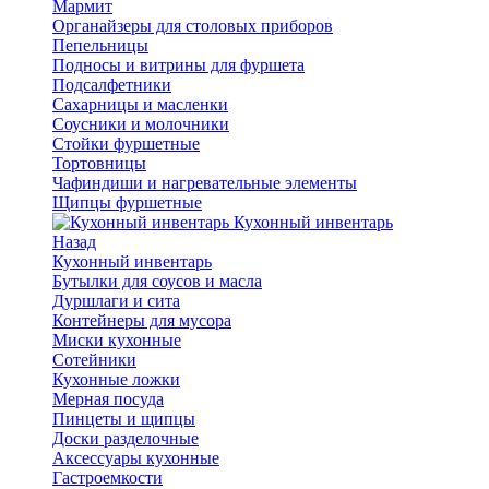
Мармит
Органайзеры для столовых приборов
Пепельницы
Подносы и витрины для фуршета
Подсалфетники
Сахарницы и масленки
Соусники и молочники
Стойки фуршетные
Тортовницы
Чафиндиши и нагревательные элементы
Щипцы фуршетные
Кухонный инвентарь
Назад
Кухонный инвентарь
Бутылки для соусов и масла
Дуршлаги и сита
Контейнеры для мусора
Миски кухонные
Сотейники
Кухонные ложки
Мерная посуда
Пинцеты и щипцы
Доски разделочные
Аксессуары кухонные
Гастроемкости