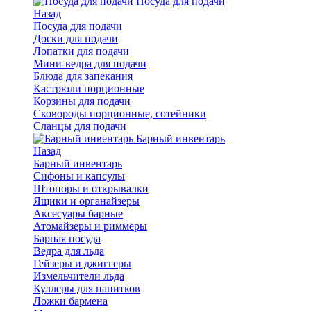
Посуда для подачи
Назад
Посуда для подачи
Доски для подачи
Лопатки для подачи
Мини-ведра для подачи
Блюда для запекания
Кастрюли порционные
Корзины для подачи
Сковороды порционные, сотейники
Сланцы для подачи
Барный инвентарь
Назад
Барный инвентарь
Сифоны и капсулы
Штопоры и открывалки
Ящики и органайзеры
Аксесуары барные
Атомайзеры и риммеры
Барная посуда
Ведра для льда
Гейзеры и джиггеры
Измельчители льда
Куллеры для напитков
Ложки бармена