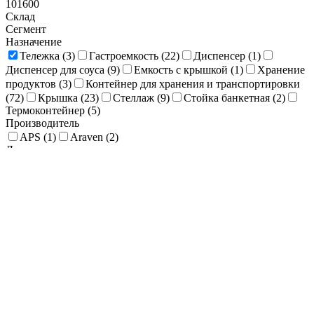
101600
Склад
Сегмент
Назначение
Тележка (
3
)
Гастроемкость (
22
)
Диспенсер (
1
)
Диспенсер для соуса (
9
)
Емкость с крышкой (
1
)
Хранение
продуктов (
3
)
Контейнер для хранения и транспортировки
(
72
)
Крышка (
23
)
Стеллаж (
9
)
Стойка банкетная (
2
)
Термоконтейнер (
5
)
Производитель
APS (
1
)
Araven (
2
)
Длина, мм
89
322
555
787
1020
Наличие крышки
Объем, мл
1