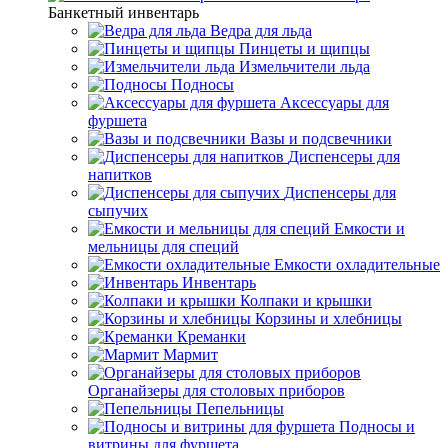
Банкетный инвентарь
Ведра для льда
Пинцеты и щипцы
Измельчители льда
Подносы
Аксессуары для
фуршета
Вазы и подсвечники
Диспенсеры для
напитков
Диспенсеры для
сыпучих
Емкости и
мельницы для специй
Емкости охладительные
Инвентарь
Колпаки и крышки
Корзины и хлебницы
Креманки
Мармит
Органайзеры для столовых приборов
Пепельницы
Подносы и
витрины для фуршета