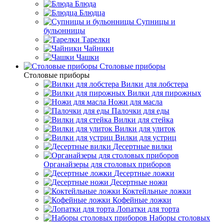
Блюда
Блюдца
Супницы и
бульонницы
Тарелки
Чайники
Чашки
Cтоловые приборы
Cтоловые приборы
Вилки для лобстера
Вилки для пирожных
Ножи для масла
Палочки для еды
Вилки для стейка
Вилки для улиток
Вилки для устриц
Десертные вилки
Органайзеры для столовых приборов
Десертные ложки
Десертные ножи
Коктейльные ложки
Кофейные ложки
Лопатки для торта
Наборы столовых