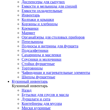
Диспенсеры для сыпучих
Емкости и мельницы для специй
Емкости охладительные
Инвентарь
Колпаки и крышки
Корзины и хлебницы
Креманки
Мармит
Органайзеры для столовых приборов
Пепельницы
Подносы и витрины для фуршета
Подсалфетники
Сахарницы и масленки
Соусники и молочники
Стойки фуршетные
Тортовницы
Чафиндиши и нагревательные элементы
Щипцы фуршетные
Кухонный инвентарь
Кухонный инвентарь
Назад
Бутылки для соусов и масла
Дуршлаги и сита
Контейнеры для мусора
Миски кухонные