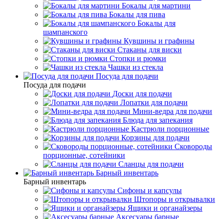
Бокалы для мартини
Бокалы для пива
Бокалы для
шампанского
Кувшины и графины
Стаканы для виски
Стопки и рюмки
Чашки из стекла
Посуда для подачи
Посуда для подачи
Доски для подачи
Лопатки для подачи
Мини-ведра для подачи
Блюда для запекания
Кастрюли порционные
Корзины для подачи
Сковороды
порционные, сотейники
Сланцы для подачи
Барный инвентарь
Барный инвентарь
Сифоны и капсулы
Штопоры и открывалки
Ящики и органайзеры
Аксесуары барные