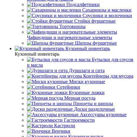
Подсалфетники
Сахарницы и масленки
Соусники и молочники
Стойки фуршетные
Тортовницы
Чафиндиши и нагревательные элементы
Щипцы фуршетные
Кухонный инвентарь
Кухонный инвентарь
Бутылки для соусов
и масла
Дуршлаги и сита
Контейнеры для мусора
Миски кухонные
Сотейники
Кухонные ложки
Мерная посуда
Пинцеты и щипцы
Доски разделочные
Аксессуары кухонные
Гастроемкости
Кастрюли
Венчики
Кухонные вилки