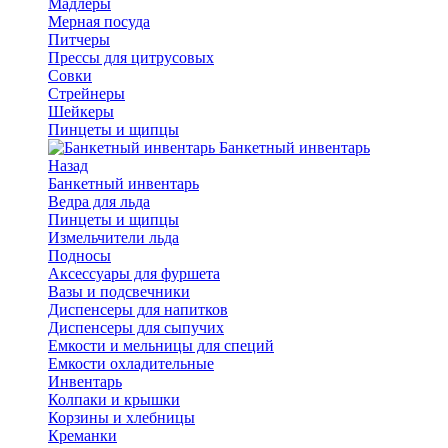
Мадлеры
Мерная посуда
Питчеры
Прессы для цитрусовых
Совки
Стрейнеры
Шейкеры
Пинцеты и щипцы
Банкетный инвентарь
Назад
Банкетный инвентарь
Ведра для льда
Пинцеты и щипцы
Измельчители льда
Подносы
Аксессуары для фуршета
Вазы и подсвечники
Диспенсеры для напитков
Диспенсеры для сыпучих
Емкости и мельницы для специй
Емкости охладительные
Инвентарь
Колпаки и крышки
Корзины и хлебницы
Креманки