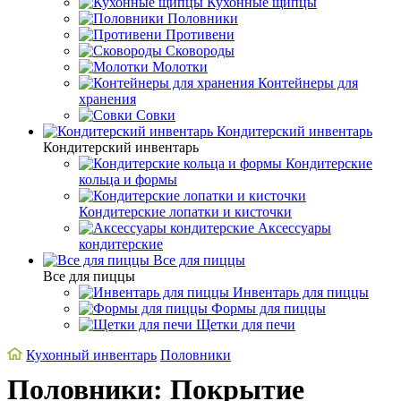
Кухонные щипцы
Половники
Противени
Сковороды
Молотки
Контейнеры для
хранения
Совки
Кондитерский инвентарь
Кондитерский инвентарь
Кондитерские
кольца и формы
Кондитерские лопатки и кисточки
Аксессуары
кондитерские
Все для пиццы
Все для пиццы
Инвентарь для пиццы
Формы для пиццы
Щетки для печи
Кухонный инвентарь
Половники
Половники: Покрытие