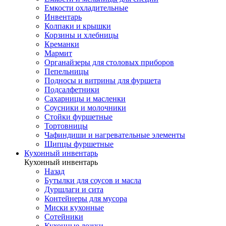
Емкости охладительные
Инвентарь
Колпаки и крышки
Корзины и хлебницы
Креманки
Мармит
Органайзеры для столовых приборов
Пепельницы
Подносы и витрины для фуршета
Подсалфетники
Сахарницы и масленки
Соусники и молочники
Стойки фуршетные
Тортовницы
Чафиндиши и нагревательные элементы
Щипцы фуршетные
Кухонный инвентарь
Кухонный инвентарь
Назад
Бутылки для соусов и масла
Дуршлаги и сита
Контейнеры для мусора
Миски кухонные
Сотейники
Кухонные ложки