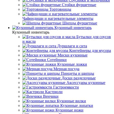
Соусники и молочники
Стойки фуршетные
Тортовницы
Чафиндиши и нагревательные элементы
Щипцы фуршетные
Кухонный инвентарь
Кухонный инвентарь
Бутылки для соусов
и масла
Дуршлаги и сита
Контейнеры для мусора
Миски кухонные
Сотейники
Кухонные ложки
Мерная посуда
Пинцеты и щипцы
Доски разделочные
Аксессуары кухонные
Гастроемкости
Кастрюли
Венчики
Кухонные вилки
Кухонные лопатки
Кухонные ножи