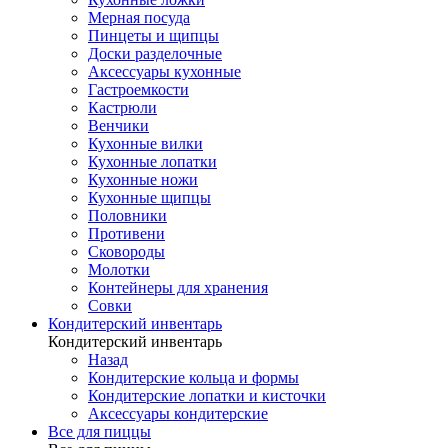
Мерная посуда
Пинцеты и щипцы
Доски разделочные
Аксессуары кухонные
Гастроемкости
Кастрюли
Венчики
Кухонные вилки
Кухонные лопатки
Кухонные ножи
Кухонные щипцы
Половники
Противени
Сковороды
Молотки
Контейнеры для хранения
Совки
Кондитерский инвентарь
Кондитерский инвентарь
Назад
Кондитерские кольца и формы
Кондитерские лопатки и кисточки
Аксессуары кондитерские
Все для пиццы