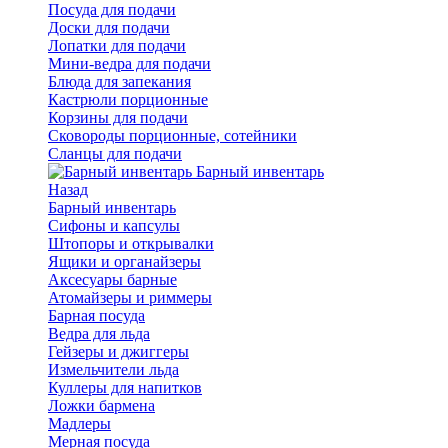
Посуда для подачи
Доски для подачи
Лопатки для подачи
Мини-ведра для подачи
Блюда для запекания
Кастрюли порционные
Корзины для подачи
Сковороды порционные, сотейники
Сланцы для подачи
Барный инвентарь
Назад
Барный инвентарь
Сифоны и капсулы
Штопоры и открывалки
Ящики и органайзеры
Аксесуары барные
Атомайзеры и риммеры
Барная посуда
Ведра для льда
Гейзеры и джиггеры
Измельчители льда
Куллеры для напитков
Ложки бармена
Мадлеры
Мерная посуда