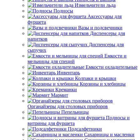
Измельчители льда
Подносы
Аксессуары для
фуршета
Вазы и подсвечники
Диспенсеры для
напитков
Диспенсеры для
сыпучих
Емкости и
мельницы для специй
Емкости охладительные
Инвентарь
Колпаки и крышки
Корзины и хлебницы
Креманки
Мармит
Органайзеры для столовых приборов
Пепельницы
Подносы и
витрины для фуршета
Подсалфетники
Сахарницы и масленки