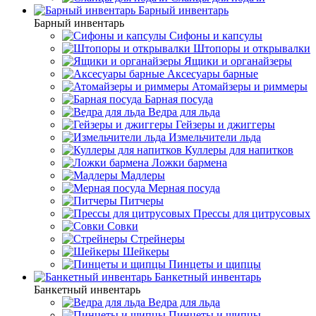
Барный инвентарь
Барный инвентарь
Сифоны и капсулы
Штопоры и открывалки
Ящики и органайзеры
Аксесуары барные
Атомайзеры и риммеры
Барная посуда
Ведра для льда
Гейзеры и джиггеры
Измельчители льда
Куллеры для напитков
Ложки бармена
Мадлеры
Мерная посуда
Питчеры
Прессы для цитрусовых
Совки
Стрейнеры
Шейкеры
Пинцеты и щипцы
Банкетный инвентарь
Банкетный инвентарь
Ведра для льда
Пинцеты и щипцы