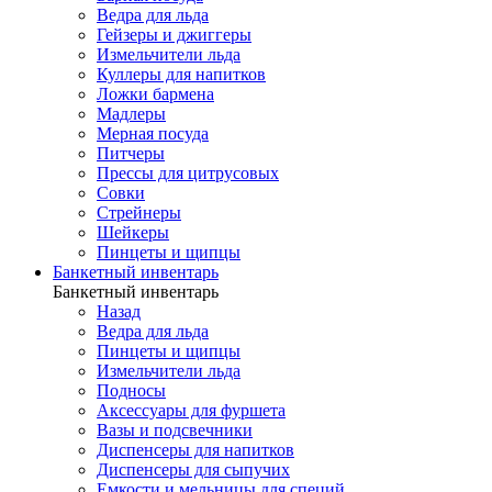
Ведра для льда
Гейзеры и джиггеры
Измельчители льда
Куллеры для напитков
Ложки бармена
Мадлеры
Мерная посуда
Питчеры
Прессы для цитрусовых
Совки
Стрейнеры
Шейкеры
Пинцеты и щипцы
Банкетный инвентарь
Банкетный инвентарь
Назад
Ведра для льда
Пинцеты и щипцы
Измельчители льда
Подносы
Аксессуары для фуршета
Вазы и подсвечники
Диспенсеры для напитков
Диспенсеры для сыпучих
Емкости и мельницы для специй