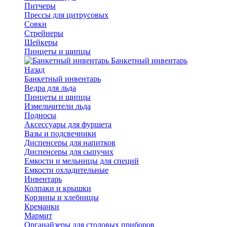
Питчеры
Прессы для цитрусовых
Совки
Стрейнеры
Шейкеры
Пинцеты и щипцы
Банкетный инвентарь
Назад
Банкетный инвентарь
Ведра для льда
Пинцеты и щипцы
Измельчители льда
Подносы
Аксессуары для фуршета
Вазы и подсвечники
Диспенсеры для напитков
Диспенсеры для сыпучих
Емкости и мельницы для специй
Емкости охладительные
Инвентарь
Колпаки и крышки
Корзины и хлебницы
Креманки
Мармит
Органайзеры для столовых приборов