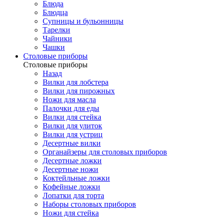
Блюда
Блюдца
Супницы и бульонницы
Тарелки
Чайники
Чашки
Cтоловые приборы
Cтоловые приборы
Назад
Вилки для лобстера
Вилки для пирожных
Ножи для масла
Палочки для еды
Вилки для стейка
Вилки для улиток
Вилки для устриц
Десертные вилки
Органайзеры для столовых приборов
Десертные ложки
Десертные ножи
Коктейльные ложки
Кофейные ложки
Лопатки для торта
Наборы столовых приборов
Ножи для стейка