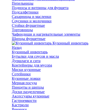
Пепельницы
Подносы и витрины для фуршета
Подсалфетники
Сахарницы и масленки
Соусники и молочники
Стойки фуршетные
Тортовницы
Чафиндиши и нагревательные элементы
Щипцы фуршетные
Кухонный инвентарь
Назад
Кухонный инвентарь
Бутылки для соусов и масла
Дуршлаги и сита
Контейнеры для мусора
Миски кухонные
Сотейники
Кухонные ложки
Мерная посуда
Пинцеты и щипцы
Доски разделочные
Аксессуары кухонные
Гастроемкости
Кастрюли
Венчики