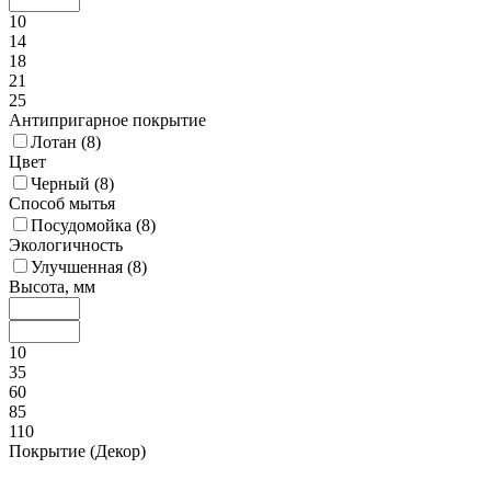
10
14
18
21
25
Антипригарное покрытие
Лотан (
8
)
Цвет
Черный (
8
)
Способ мытья
Посудомойка (
8
)
Экологичность
Улучшенная (
8
)
Высота, мм
10
35
60
85
110
Покрытие (Декор)
Матовый / Сатин / Стоунвош (
7
)