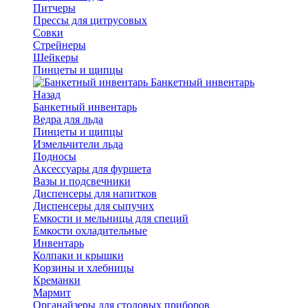
Питчеры
Прессы для цитрусовых
Совки
Стрейнеры
Шейкеры
Пинцеты и щипцы
Банкетный инвентарь
Назад
Банкетный инвентарь
Ведра для льда
Пинцеты и щипцы
Измельчители льда
Подносы
Аксессуары для фуршета
Вазы и подсвечники
Диспенсеры для напитков
Диспенсеры для сыпучих
Емкости и мельницы для специй
Емкости охладительные
Инвентарь
Колпаки и крышки
Корзины и хлебницы
Креманки
Мармит
Органайзеры для столовых приборов