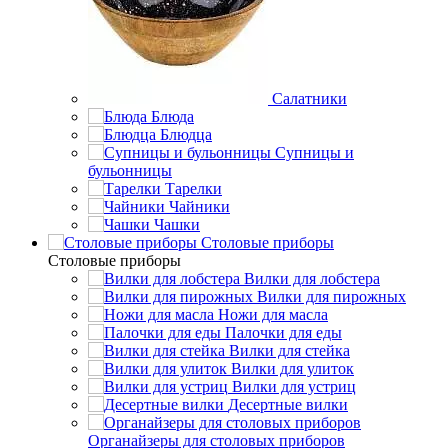
Салатники
Блюда
Блюдца
Супницы и
бульонницы
Тарелки
Чайники
Чашки
Cтоловые приборы
Cтоловые приборы
Вилки для лобстера
Вилки для пирожных
Ножи для масла
Палочки для еды
Вилки для стейка
Вилки для улиток
Вилки для устриц
Десертные вилки
Органайзеры для столовых приборов