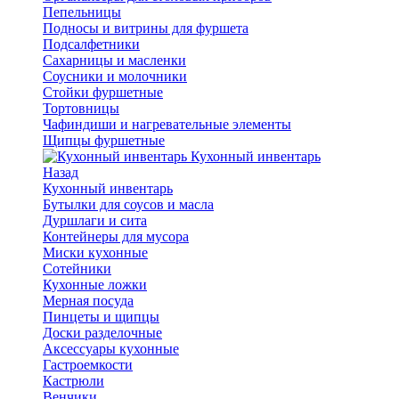
Пепельницы
Подносы и витрины для фуршета
Подсалфетники
Сахарницы и масленки
Соусники и молочники
Стойки фуршетные
Тортовницы
Чафиндиши и нагревательные элементы
Щипцы фуршетные
Кухонный инвентарь
Назад
Кухонный инвентарь
Бутылки для соусов и масла
Дуршлаги и сита
Контейнеры для мусора
Миски кухонные
Сотейники
Кухонные ложки
Мерная посуда
Пинцеты и щипцы
Доски разделочные
Аксессуары кухонные
Гастроемкости
Кастрюли
Венчики