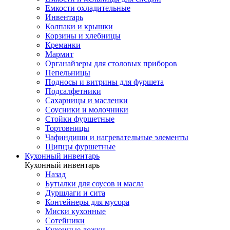
Емкости охладительные
Инвентарь
Колпаки и крышки
Корзины и хлебницы
Креманки
Мармит
Органайзеры для столовых приборов
Пепельницы
Подносы и витрины для фуршета
Подсалфетники
Сахарницы и масленки
Соусники и молочники
Стойки фуршетные
Тортовницы
Чафиндиши и нагревательные элементы
Щипцы фуршетные
Кухонный инвентарь
Кухонный инвентарь
Назад
Бутылки для соусов и масла
Дуршлаги и сита
Контейнеры для мусора
Миски кухонные
Сотейники
Кухонные ложки