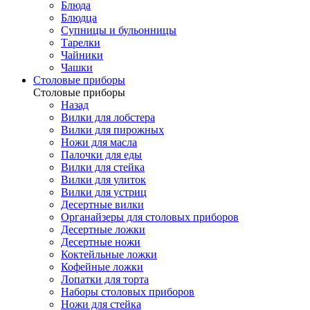
Блюда
Блюдца
Супницы и бульонницы
Тарелки
Чайники
Чашки
Cтоловые приборы
Cтоловые приборы
Назад
Вилки для лобстера
Вилки для пирожных
Ножи для масла
Палочки для еды
Вилки для стейка
Вилки для улиток
Вилки для устриц
Десертные вилки
Органайзеры для столовых приборов
Десертные ложки
Десертные ножи
Коктейльные ложки
Кофейные ложки
Лопатки для торта
Наборы столовых приборов
Ножи для стейка