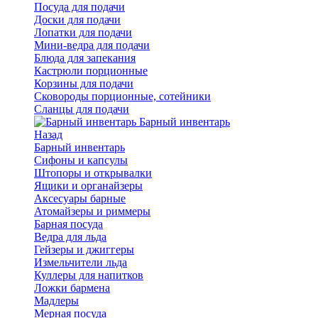
Посуда для подачи
Доски для подачи
Лопатки для подачи
Мини-ведра для подачи
Блюда для запекания
Кастрюли порционные
Корзины для подачи
Сковороды порционные, сотейники
Сланцы для подачи
Барный инвентарь
Назад
Барный инвентарь
Сифоны и капсулы
Штопоры и открывалки
Ящики и органайзеры
Аксесуары барные
Атомайзеры и риммеры
Барная посуда
Ведра для льда
Гейзеры и джиггеры
Измельчители льда
Куллеры для напитков
Ложки бармена
Мадлеры
Мерная посуда