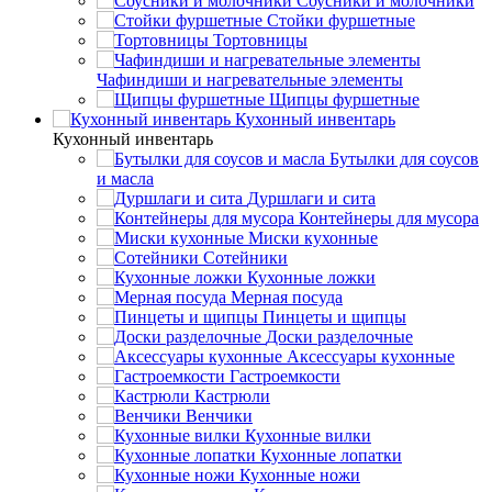
Соусники и молочники
Стойки фуршетные
Тортовницы
Чафиндиши и нагревательные элементы
Щипцы фуршетные
Кухонный инвентарь
Кухонный инвентарь
Бутылки для соусов
и масла
Дуршлаги и сита
Контейнеры для мусора
Миски кухонные
Сотейники
Кухонные ложки
Мерная посуда
Пинцеты и щипцы
Доски разделочные
Аксессуары кухонные
Гастроемкости
Кастрюли
Венчики
Кухонные вилки
Кухонные лопатки
Кухонные ножи