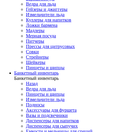
Ведра для льда
Гейзеры и джиггеры
Измельчители льда
Куллеры для напитков
Ложки бармена
Мадлеры
Мерная посуда
Питчеры
Прессы для цитрусовых
Совки
Стрейнеры
Шейкеры
Пинцеты и щипцы
Банкетный инвентарь
Банкетный инвентарь
Назад
Ведра для льда
Пинцеты и щипцы
Измельчители льда
Подносы
Аксессуары для фуршета
Вазы и подсвечники
Диспенсеры для напитков
Диспенсеры для сыпучих
Емкости и мельницы для специй