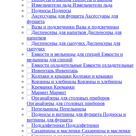
Измельчители льда
Подносы
Аксессуары для
фуршета
Вазы и подсвечники
Диспенсеры для
напитков
Диспенсеры для
сыпучих
Емкости и
мельницы для специй
Емкости охладительные
Инвентарь
Колпаки и крышки
Корзины и хлебницы
Креманки
Мармит
Органайзеры для столовых приборов
Пепельницы
Подносы и
витрины для фуршета
Подсалфетники
Сахарницы и масленки