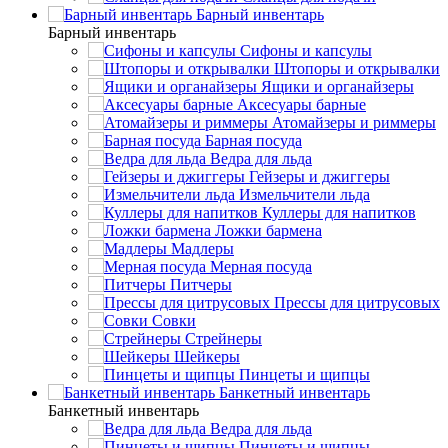
Барный инвентарь
Барный инвентарь
Сифоны и капсулы
Штопоры и открывалки
Ящики и органайзеры
Аксесуары барные
Атомайзеры и риммеры
Барная посуда
Ведра для льда
Гейзеры и джиггеры
Измельчители льда
Куллеры для напитков
Ложки бармена
Мадлеры
Мерная посуда
Питчеры
Прессы для цитрусовых
Совки
Стрейнеры
Шейкеры
Пинцеты и щипцы
Банкетный инвентарь
Банкетный инвентарь
Ведра для льда
Пинцеты и щипцы