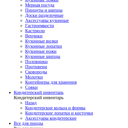
Мерная посуда
Пинцеты и щипцы
Доски разделочные
Аксессуары кухонные
Гастроемкости
Кастрюли
Венчики
Кухонные вилки
Кухонные лопатки
Кухонные ножи
Кухонные щипцы
Половники
Противени
Сковороды
Молотки
Контейнеры для хранения
Совки
Кондитерский инвентарь
Кондитерский инвентарь
Назад
Кондитерские кольца и формы
Кондитерские лопатки и кисточки
Аксессуары кондитерские
Все для пиццы