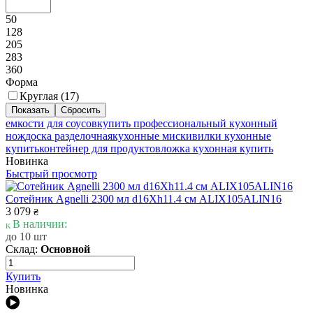
50
128
205
283
360
Форма
Круглая (
17
)
емкости для соусов
купить профессиональный кухонный
нож
доска разделочная
кухонные миски
вилки кухонные
купить
контейнер для продуктов
ложка кухонная купить
Новинка
Быстрый просмотр
Сотейник Agnelli 2300 мл d16Xh11.4 см ALIX105ALIN16
3 079
₴
В наличии:
до 10 шт
Склад:
Основной
Купить
Новинка