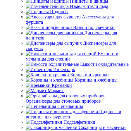
Пинцеты и щипцы
Измельчители льда
Подносы
Аксессуары для
фуршета
Вазы и подсвечники
Диспенсеры для
напитков
Диспенсеры для
сыпучих
Емкости и
мельницы для специй
Емкости охладительные
Инвентарь
Колпаки и крышки
Корзины и хлебницы
Креманки
Мармит
Органайзеры для столовых приборов
Пепельницы
Подносы и
витрины для фуршета
Подсалфетники
Сахарницы и масленки