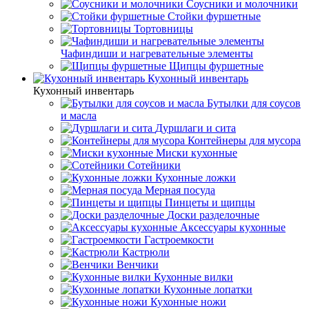
Соусники и молочники
Стойки фуршетные
Тортовницы
Чафиндиши и нагревательные элементы
Щипцы фуршетные
Кухонный инвентарь
Кухонный инвентарь
Бутылки для соусов
и масла
Дуршлаги и сита
Контейнеры для мусора
Миски кухонные
Сотейники
Кухонные ложки
Мерная посуда
Пинцеты и щипцы
Доски разделочные
Аксессуары кухонные
Гастроемкости
Кастрюли
Венчики
Кухонные вилки
Кухонные лопатки
Кухонные ножи