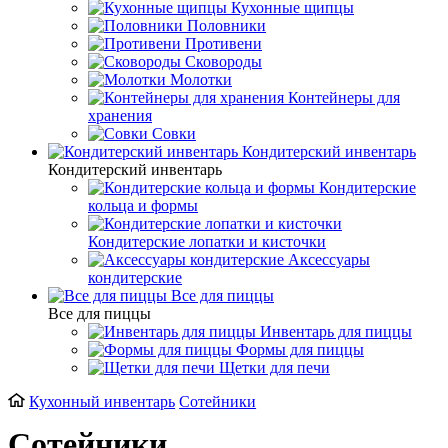
Кухонные щипцы
Половники
Противени
Сковороды
Молотки
Контейнеры для
хранения
Совки
Кондитерский инвентарь
Кондитерский инвентарь
Кондитерские
кольца и формы
Кондитерские лопатки и кисточки
Аксессуары
кондитерские
Все для пиццы
Все для пиццы
Инвентарь для пиццы
Формы для пиццы
Щетки для печи
Кухонный инвентарь
Сотейники
Сотейники