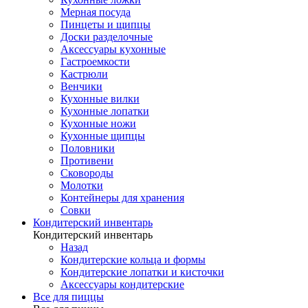
Мерная посуда
Пинцеты и щипцы
Доски разделочные
Аксессуары кухонные
Гастроемкости
Кастрюли
Венчики
Кухонные вилки
Кухонные лопатки
Кухонные ножи
Кухонные щипцы
Половники
Противени
Сковороды
Молотки
Контейнеры для хранения
Совки
Кондитерский инвентарь
Кондитерский инвентарь
Назад
Кондитерские кольца и формы
Кондитерские лопатки и кисточки
Аксессуары кондитерские
Все для пиццы