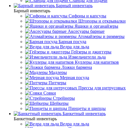
Сланцы для подачи
Барный инвентарь
Барный инвентарь
Сифоны и капсулы
Штопоры и открывалки
Ящики и органайзеры
Аксесуары барные
Атомайзеры и риммеры
Барная посуда
Ведра для льда
Гейзеры и джиггеры
Измельчители льда
Куллеры для напитков
Ложки бармена
Мадлеры
Мерная посуда
Питчеры
Прессы для цитрусовых
Совки
Стрейнеры
Шейкеры
Пинцеты и щипцы
Банкетный инвентарь
Банкетный инвентарь
Ведра для льда