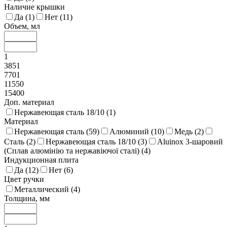
Наличие крышки
Да (
1
)
Нет (
11
)
Объем, мл
1
3851
7701
11550
15400
Доп. материал
Нержавеющая сталь 18/10 (
1
)
Материал
Нержавеющая сталь (
59
)
Алюминий (
10
)
Медь (
2
)
Сталь (
2
)
Нержавеющая сталь 18/10 (
3
)
Aluinox 3-шаровий
(Сплав алюмінію та нержавіючої сталі) (
4
)
Индукционная плита
Да (
12
)
Нет (
6
)
Цвет ручки
Металлический (
4
)
Толщина, мм