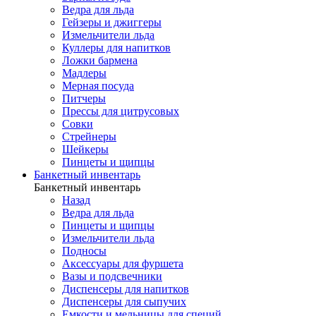
Ведра для льда
Гейзеры и джиггеры
Измельчители льда
Куллеры для напитков
Ложки бармена
Мадлеры
Мерная посуда
Питчеры
Прессы для цитрусовых
Совки
Стрейнеры
Шейкеры
Пинцеты и щипцы
Банкетный инвентарь
Банкетный инвентарь
Назад
Ведра для льда
Пинцеты и щипцы
Измельчители льда
Подносы
Аксессуары для фуршета
Вазы и подсвечники
Диспенсеры для напитков
Диспенсеры для сыпучих
Емкости и мельницы для специй