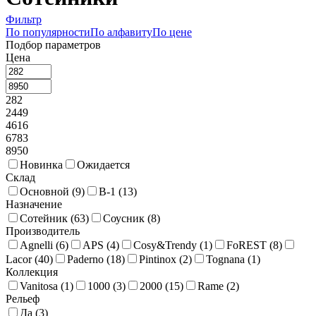
Фильтр
По популярности
По алфавиту
По цене
Подбор параметров
Цена
282
2449
4616
6783
8950
Новинка
Ожидается
Склад
Основной (
9
)
В-1 (
13
)
Назначение
Сотейник (
63
)
Соусник (
8
)
Производитель
Agnelli (
6
)
APS (
4
)
Cosy&Trendy (
1
)
FoREST (
8
)
Lacor (
40
)
Paderno (
18
)
Pintinox (
2
)
Tognana (
1
)
Коллекция
Vanitosa (
1
)
1000 (
3
)
2000 (
15
)
Rame (
2
)
Рельеф
Да (
3
)