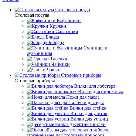
Столовая посуда
Столовая посуда
Кофейники
Кружки
Салатники
Блюда
Блюдца
Супницы и
бульонницы
Тарелки
Чайники
Чашки
Cтоловые приборы
Cтоловые приборы
Вилки для лобстера
Вилки для пирожных
Ножи для масла
Палочки для еды
Вилки для стейка
Вилки для улиток
Вилки для устриц
Десертные вилки
Органайзеры для столовых приборов