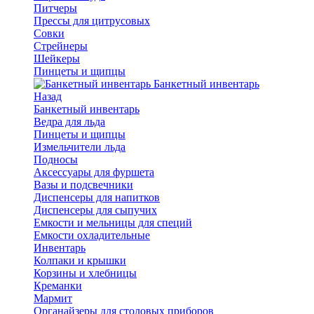
Питчеры
Прессы для цитрусовых
Совки
Стрейнеры
Шейкеры
Пинцеты и щипцы
Банкетный инвентарь
Назад
Банкетный инвентарь
Ведра для льда
Пинцеты и щипцы
Измельчители льда
Подносы
Аксессуары для фуршета
Вазы и подсвечники
Диспенсеры для напитков
Диспенсеры для сыпучих
Емкости и мельницы для специй
Емкости охладительные
Инвентарь
Колпаки и крышки
Корзины и хлебницы
Креманки
Мармит
Органайзеры для столовых приборов