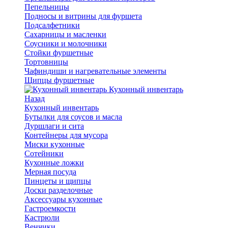
Пепельницы
Подносы и витрины для фуршета
Подсалфетники
Сахарницы и масленки
Соусники и молочники
Стойки фуршетные
Тортовницы
Чафиндиши и нагревательные элементы
Щипцы фуршетные
Кухонный инвентарь
Назад
Кухонный инвентарь
Бутылки для соусов и масла
Дуршлаги и сита
Контейнеры для мусора
Миски кухонные
Сотейники
Кухонные ложки
Мерная посуда
Пинцеты и щипцы
Доски разделочные
Аксессуары кухонные
Гастроемкости
Кастрюли
Венчики