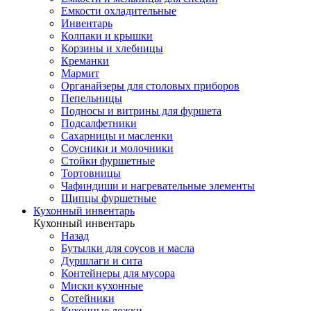
Емкости охладительные
Инвентарь
Колпаки и крышки
Корзины и хлебницы
Креманки
Мармит
Органайзеры для столовых приборов
Пепельницы
Подносы и витрины для фуршета
Подсалфетники
Сахарницы и масленки
Соусники и молочники
Стойки фуршетные
Тортовницы
Чафиндиши и нагревательные элементы
Щипцы фуршетные
Кухонный инвентарь
Кухонный инвентарь
Назад
Бутылки для соусов и масла
Дуршлаги и сита
Контейнеры для мусора
Миски кухонные
Сотейники
Кухонные ложки