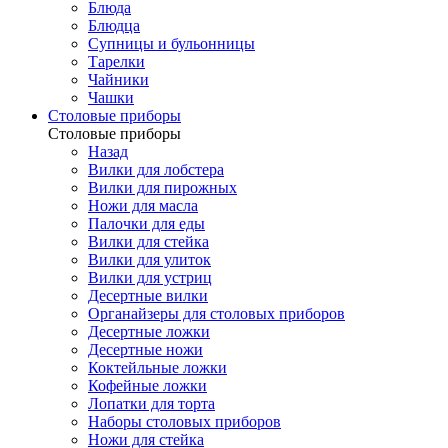
Блюда
Блюдца
Супницы и бульонницы
Тарелки
Чайники
Чашки
Cтоловые приборы
Cтоловые приборы
Назад
Вилки для лобстера
Вилки для пирожных
Ножи для масла
Палочки для еды
Вилки для стейка
Вилки для улиток
Вилки для устриц
Десертные вилки
Органайзеры для столовых приборов
Десертные ложки
Десертные ножи
Коктейльные ложки
Кофейные ложки
Лопатки для торта
Наборы столовых приборов
Ножи для стейка