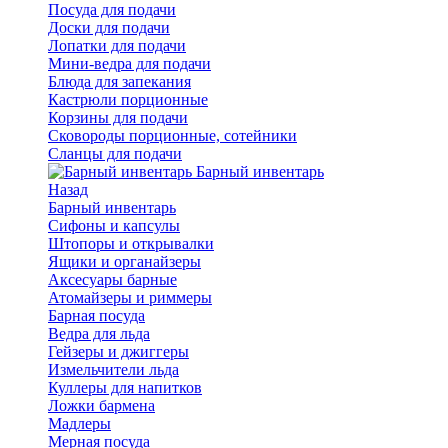
Посуда для подачи
Доски для подачи
Лопатки для подачи
Мини-ведра для подачи
Блюда для запекания
Кастрюли порционные
Корзины для подачи
Сковороды порционные, сотейники
Сланцы для подачи
Барный инвентарь
Назад
Барный инвентарь
Сифоны и капсулы
Штопоры и открывалки
Ящики и органайзеры
Аксесуары барные
Атомайзеры и риммеры
Барная посуда
Ведра для льда
Гейзеры и джиггеры
Измельчители льда
Куллеры для напитков
Ложки бармена
Мадлеры
Мерная посуда