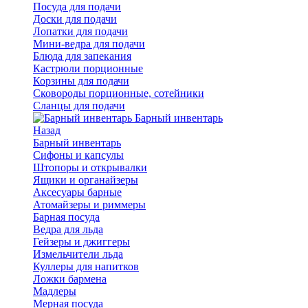
Посуда для подачи
Доски для подачи
Лопатки для подачи
Мини-ведра для подачи
Блюда для запекания
Кастрюли порционные
Корзины для подачи
Сковороды порционные, сотейники
Сланцы для подачи
Барный инвентарь
Назад
Барный инвентарь
Сифоны и капсулы
Штопоры и открывалки
Ящики и органайзеры
Аксесуары барные
Атомайзеры и риммеры
Барная посуда
Ведра для льда
Гейзеры и джиггеры
Измельчители льда
Куллеры для напитков
Ложки бармена
Мадлеры
Мерная посуда