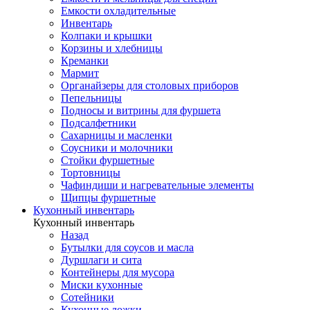
Емкости охладительные
Инвентарь
Колпаки и крышки
Корзины и хлебницы
Креманки
Мармит
Органайзеры для столовых приборов
Пепельницы
Подносы и витрины для фуршета
Подсалфетники
Сахарницы и масленки
Соусники и молочники
Стойки фуршетные
Тортовницы
Чафиндиши и нагревательные элементы
Щипцы фуршетные
Кухонный инвентарь
Кухонный инвентарь
Назад
Бутылки для соусов и масла
Дуршлаги и сита
Контейнеры для мусора
Миски кухонные
Сотейники
Кухонные ложки