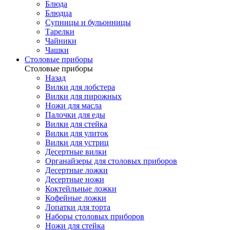
Блюда
Блюдца
Супницы и бульонницы
Тарелки
Чайники
Чашки
Cтоловые приборы
Cтоловые приборы
Назад
Вилки для лобстера
Вилки для пирожных
Ножи для масла
Палочки для еды
Вилки для стейка
Вилки для улиток
Вилки для устриц
Десертные вилки
Органайзеры для столовых приборов
Десертные ложки
Десертные ножи
Коктейльные ложки
Кофейные ложки
Лопатки для торта
Наборы столовых приборов
Ножи для стейка