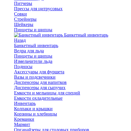
Питчеры
Прессы для цитрусовых
Совки
Стрейнеры
Шейкеры
Пинцеты и щипцы
Банкетный инвентарь
Назад
Банкетный инвентарь
Ведра для льда
Пинцеты и щипцы
Измельчители льда
Подносы
Аксессуары для фуршета
Вазы и подсвечники
Диспенсеры для напитков
Диспенсеры для сыпучих
Емкости и мельницы для специй
Емкости охладительные
Инвентарь
Колпаки и крышки
Корзины и хлебницы
Креманки
Мармит
Органайзеры для столовых приборов