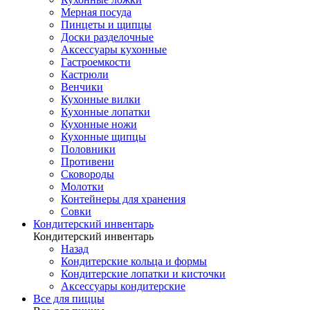
Мерная посуда
Пинцеты и щипцы
Доски разделочные
Аксессуары кухонные
Гастроемкости
Кастрюли
Венчики
Кухонные вилки
Кухонные лопатки
Кухонные ножи
Кухонные щипцы
Половники
Противени
Сковороды
Молотки
Контейнеры для хранения
Совки
Кондитерский инвентарь
Кондитерский инвентарь
Назад
Кондитерские кольца и формы
Кондитерские лопатки и кисточки
Аксессуары кондитерские
Все для пиццы