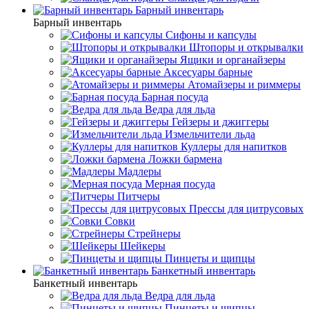
Барный инвентарь
Барный инвентарь
Сифоны и капсулы
Штопоры и открывалки
Ящики и органайзеры
Аксесуары барные
Атомайзеры и риммеры
Барная посуда
Ведра для льда
Гейзеры и джиггеры
Измельчители льда
Куллеры для напитков
Ложки бармена
Мадлеры
Мерная посуда
Питчеры
Прессы для цитрусовых
Совки
Стрейнеры
Шейкеры
Пинцеты и щипцы
Банкетный инвентарь
Банкетный инвентарь
Ведра для льда
Пинцеты и щипцы