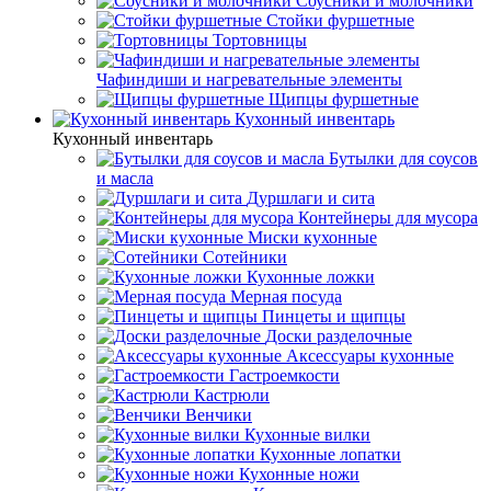
Соусники и молочники
Стойки фуршетные
Тортовницы
Чафиндиши и нагревательные элементы
Щипцы фуршетные
Кухонный инвентарь
Кухонный инвентарь
Бутылки для соусов
и масла
Дуршлаги и сита
Контейнеры для мусора
Миски кухонные
Сотейники
Кухонные ложки
Мерная посуда
Пинцеты и щипцы
Доски разделочные
Аксессуары кухонные
Гастроемкости
Кастрюли
Венчики
Кухонные вилки
Кухонные лопатки
Кухонные ножи