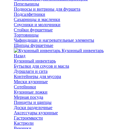
Пепельницы
Подносы и витрины для фуршета
Подсалфетники
Сахарницы и масленки
Соусники и молочники
Стойки фуршетные
Тортовницы
Чафиндиши и нагревательные элементы
Щипцы фуршетные
Кухонный инвентарь
Назад
Кухонный инвентарь
Бутылки для соусов и масла
Дуршлаги и сита
Контейнеры для мусора
Миски кухонные
Сотейники
Кухонные ложки
Мерная посуда
Пинцеты и щипцы
Доски разделочные
Аксессуары кухонные
Гастроемкости
Кастрюли
Венчики