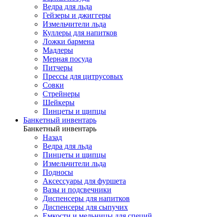
Ведра для льда
Гейзеры и джиггеры
Измельчители льда
Куллеры для напитков
Ложки бармена
Мадлеры
Мерная посуда
Питчеры
Прессы для цитрусовых
Совки
Стрейнеры
Шейкеры
Пинцеты и щипцы
Банкетный инвентарь
Банкетный инвентарь
Назад
Ведра для льда
Пинцеты и щипцы
Измельчители льда
Подносы
Аксессуары для фуршета
Вазы и подсвечники
Диспенсеры для напитков
Диспенсеры для сыпучих
Емкости и мельницы для специй