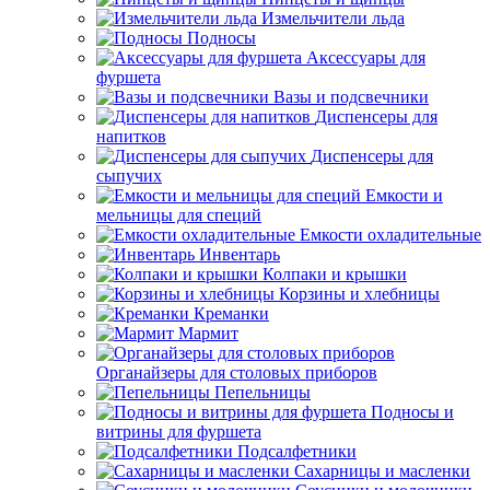
Измельчители льда
Подносы
Аксессуары для
фуршета
Вазы и подсвечники
Диспенсеры для
напитков
Диспенсеры для
сыпучих
Емкости и
мельницы для специй
Емкости охладительные
Инвентарь
Колпаки и крышки
Корзины и хлебницы
Креманки
Мармит
Органайзеры для столовых приборов
Пепельницы
Подносы и
витрины для фуршета
Подсалфетники
Сахарницы и масленки