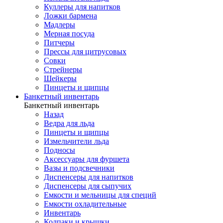
Куллеры для напитков
Ложки бармена
Мадлеры
Мерная посуда
Питчеры
Прессы для цитрусовых
Совки
Стрейнеры
Шейкеры
Пинцеты и щипцы
Банкетный инвентарь
Банкетный инвентарь
Назад
Ведра для льда
Пинцеты и щипцы
Измельчители льда
Подносы
Аксессуары для фуршета
Вазы и подсвечники
Диспенсеры для напитков
Диспенсеры для сыпучих
Емкости и мельницы для специй
Емкости охладительные
Инвентарь
Колпаки и крышки