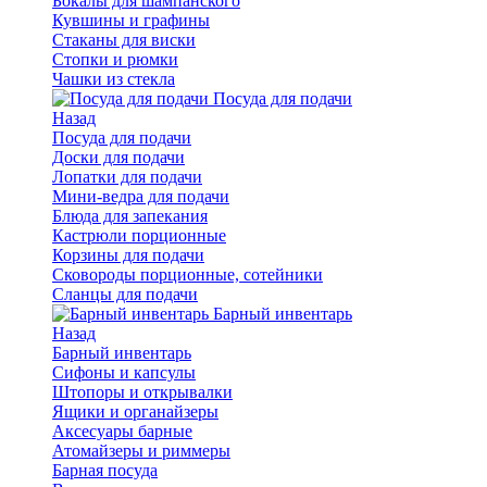
Бокалы для шампанского
Кувшины и графины
Стаканы для виски
Стопки и рюмки
Чашки из стекла
Посуда для подачи
Назад
Посуда для подачи
Доски для подачи
Лопатки для подачи
Мини-ведра для подачи
Блюда для запекания
Кастрюли порционные
Корзины для подачи
Сковороды порционные, сотейники
Сланцы для подачи
Барный инвентарь
Назад
Барный инвентарь
Сифоны и капсулы
Штопоры и открывалки
Ящики и органайзеры
Аксесуары барные
Атомайзеры и риммеры
Барная посуда