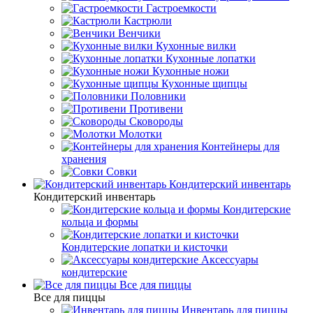
Гастроемкости
Кастрюли
Венчики
Кухонные вилки
Кухонные лопатки
Кухонные ножи
Кухонные щипцы
Половники
Противени
Сковороды
Молотки
Контейнеры для
хранения
Совки
Кондитерский инвентарь
Кондитерский инвентарь
Кондитерские
кольца и формы
Кондитерские лопатки и кисточки
Аксессуары
кондитерские
Все для пиццы
Все для пиццы
Инвентарь для пиццы