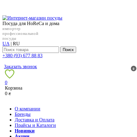
Посуда для HoReCa и дома
импортер
профессиональной
посуды
UA
|
RU
Поиск
+38‎0 (93) 677 88 83
Заказать звонок
0
0
Корзина
0
₴
О компании
Бренды
Доставка и Оплата
Прайсы и Каталоги
Новинки
Акции