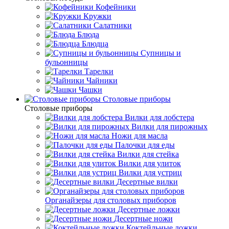
Кофейники
Кружки
Салатники
Блюда
Блюдца
Супницы и
бульонницы
Тарелки
Чайники
Чашки
Cтоловые приборы
Cтоловые приборы
Вилки для лобстера
Вилки для пирожных
Ножи для масла
Палочки для еды
Вилки для стейка
Вилки для улиток
Вилки для устриц
Десертные вилки
Органайзеры для столовых приборов
Десертные ложки
Десертные ножи
Коктейльные ложки