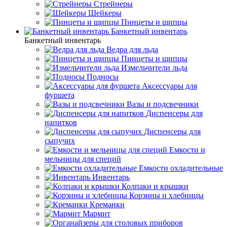
Стрейнеры
Шейкеры
Пинцеты и щипцы
Банкетный инвентарь
Банкетный инвентарь
Ведра для льда
Пинцеты и щипцы
Измельчители льда
Подносы
Аксессуары для
фуршета
Вазы и подсвечники
Диспенсеры для
напитков
Диспенсеры для
сыпучих
Емкости и
мельницы для специй
Емкости охладительные
Инвентарь
Колпаки и крышки
Корзины и хлебницы
Креманки
Мармит