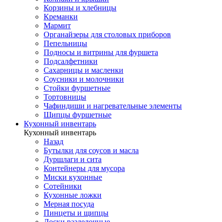
Корзины и хлебницы
Креманки
Мармит
Органайзеры для столовых приборов
Пепельницы
Подносы и витрины для фуршета
Подсалфетники
Сахарницы и масленки
Соусники и молочники
Стойки фуршетные
Тортовницы
Чафиндиши и нагревательные элементы
Щипцы фуршетные
Кухонный инвентарь
Кухонный инвентарь
Назад
Бутылки для соусов и масла
Дуршлаги и сита
Контейнеры для мусора
Миски кухонные
Сотейники
Кухонные ложки
Мерная посуда
Пинцеты и щипцы
Доски разделочные