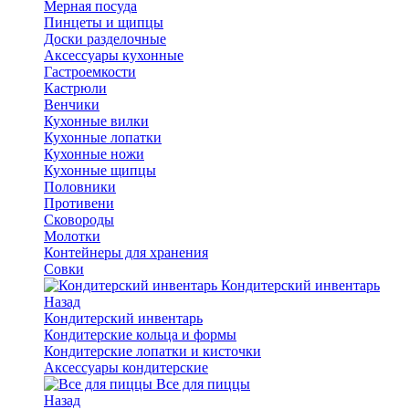
Мерная посуда
Пинцеты и щипцы
Доски разделочные
Аксессуары кухонные
Гастроемкости
Кастрюли
Венчики
Кухонные вилки
Кухонные лопатки
Кухонные ножи
Кухонные щипцы
Половники
Противени
Сковороды
Молотки
Контейнеры для хранения
Совки
Кондитерский инвентарь
Назад
Кондитерский инвентарь
Кондитерские кольца и формы
Кондитерские лопатки и кисточки
Аксессуары кондитерские
Все для пиццы
Назад