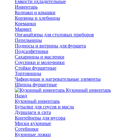
Емкости охладительные
Инвентарь
Колпаки и крышки
Корзины и хлебницы
Креманки
Мармит
Органайзеры для столовых приборов
Пепельницы
Подносы и витрины для фуршета
Подсалфетники
Сахарницы и масленки
Соусники и молочники
Стойки фуршетные
Тортовницы
Чафиндиши и нагревательные элементы
Щипцы фуршетные
Кухонный инвентарь
Назад
Кухонный инвентарь
Бутылки для соусов и масла
Дуршлаги и сита
Контейнеры для мусора
Миски кухонные
Сотейники
Кухонные ложки