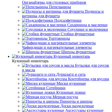
Органайзеры для столовых приборов
Пепельницы
Подносы и
витрины для фуршета
Подсалфетники
Сахарницы и масленки
Соусники и молочники
Стойки фуршетные
Тортовницы
Чафиндиши и нагревательные элементы
Щипцы фуршетные
Кухонный инвентарь
Кухонный инвентарь
Бутылки для соусов
и масла
Дуршлаги и сита
Контейнеры для мусора
Миски кухонные
Сотейники
Кухонные ложки
Мерная посуда
Пинцеты и щипцы
Доски разделочные
Аксессуары кухонные