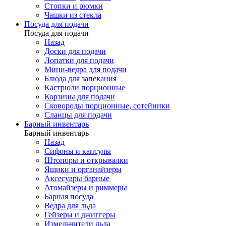
Стопки и рюмки
Чашки из стекла
Посуда для подачи
Посуда для подачи
Назад
Доски для подачи
Лопатки для подачи
Мини-ведра для подачи
Блюда для запекания
Кастрюли порционные
Корзины для подачи
Сковороды порционные, сотейники
Сланцы для подачи
Барный инвентарь
Барный инвентарь
Назад
Сифоны и капсулы
Штопоры и открывалки
Ящики и органайзеры
Аксесуары барные
Атомайзеры и риммеры
Барная посуда
Ведра для льда
Гейзеры и джиггеры
Измельчители льда