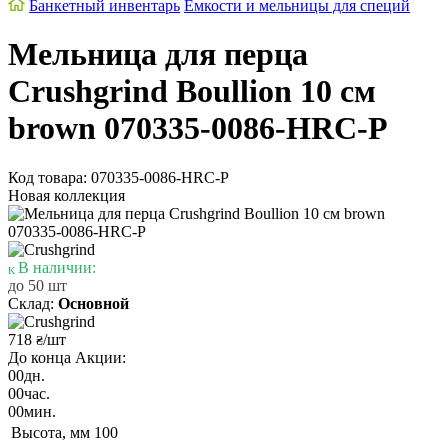
Банкетный инвентарь
Емкости и мельницы для специй
Мельница для перца
Crushgrind Boullion 10 см
brown 070335-0086-HRC-P
Код товара: 070335-0086-HRC-P
Новая коллекция
В наличии:
до 50 шт
Склад:
Основной
718
/шт
₴
До конца Акции:
00
дн.
00
час.
00
мин.
Высота, мм
100