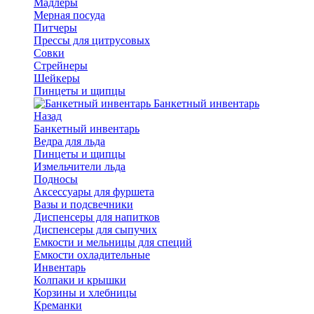
Мадлеры
Мерная посуда
Питчеры
Прессы для цитрусовых
Совки
Стрейнеры
Шейкеры
Пинцеты и щипцы
Банкетный инвентарь
Назад
Банкетный инвентарь
Ведра для льда
Пинцеты и щипцы
Измельчители льда
Подносы
Аксессуары для фуршета
Вазы и подсвечники
Диспенсеры для напитков
Диспенсеры для сыпучих
Емкости и мельницы для специй
Емкости охладительные
Инвентарь
Колпаки и крышки
Корзины и хлебницы
Креманки