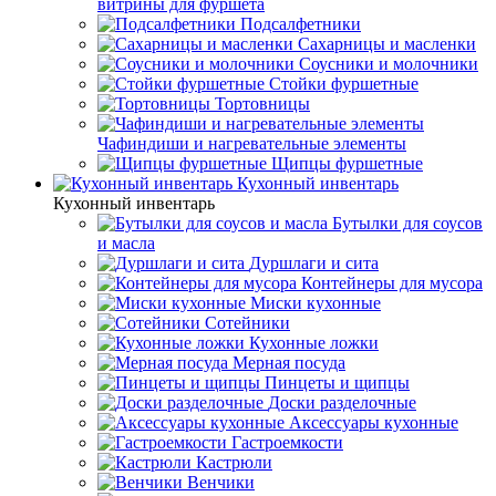
витрины для фуршета
Подсалфетники
Сахарницы и масленки
Соусники и молочники
Стойки фуршетные
Тортовницы
Чафиндиши и нагревательные элементы
Щипцы фуршетные
Кухонный инвентарь
Кухонный инвентарь
Бутылки для соусов
и масла
Дуршлаги и сита
Контейнеры для мусора
Миски кухонные
Сотейники
Кухонные ложки
Мерная посуда
Пинцеты и щипцы
Доски разделочные
Аксессуары кухонные
Гастроемкости
Кастрюли
Венчики