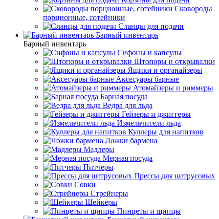
Сковороды
порционные, сотейники
Сланцы для подачи
Барный инвентарь
Барный инвентарь
Сифоны и капсулы
Штопоры и открывалки
Ящики и органайзеры
Аксесуары барные
Атомайзеры и риммеры
Барная посуда
Ведра для льда
Гейзеры и джиггеры
Измельчители льда
Куллеры для напитков
Ложки бармена
Мадлеры
Мерная посуда
Питчеры
Прессы для цитрусовых
Совки
Стрейнеры
Шейкеры
Пинцеты и щипцы