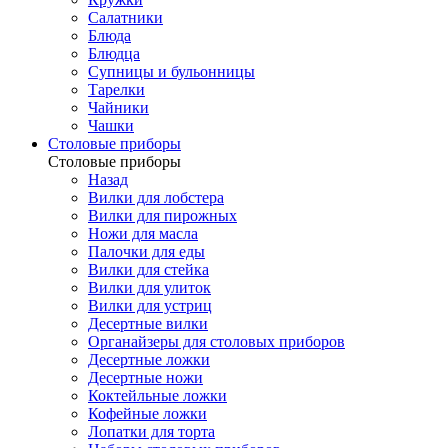
Салатники
Блюда
Блюдца
Супницы и бульонницы
Тарелки
Чайники
Чашки
Cтоловые приборы
Cтоловые приборы
Назад
Вилки для лобстера
Вилки для пирожных
Ножи для масла
Палочки для еды
Вилки для стейка
Вилки для улиток
Вилки для устриц
Десертные вилки
Органайзеры для столовых приборов
Десертные ложки
Десертные ножи
Коктейльные ложки
Кофейные ложки
Лопатки для торта