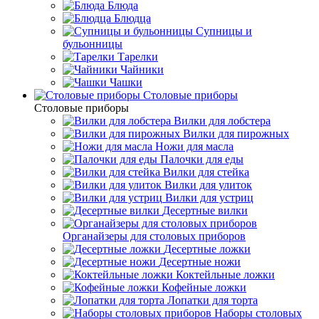
Блюда
Блюдца
Супницы и
бульонницы
Тарелки
Чайники
Чашки
Cтоловые приборы
Cтоловые приборы
Вилки для лобстера
Вилки для пирожных
Ножи для масла
Палочки для еды
Вилки для стейка
Вилки для улиток
Вилки для устриц
Десертные вилки
Органайзеры для столовых приборов
Десертные ложки
Десертные ножи
Коктейльные ложки
Кофейные ложки
Лопатки для торта
Наборы столовых