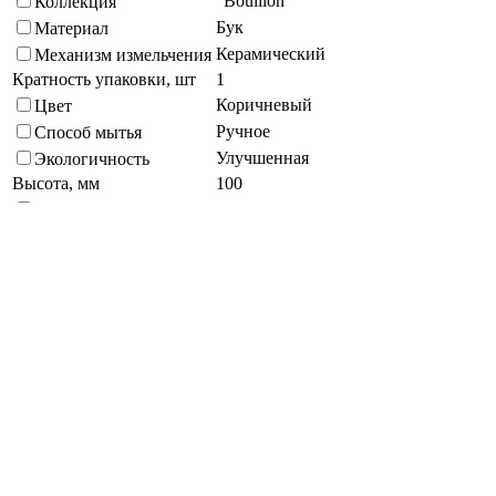
"Boullion"
Коллекция
Бук
Материал
Керамический
Механизм измельчения
Кратность упаковки, шт
1
Коричневый
Цвет
Ручное
Способ мытья
Улучшенная
Экологичность
Высота, мм
100
Круглая
Форма
Подберите похожие по характеристикам товары, выбрав одно
или несколько свойств
Выбрано:
0
Показать
Спросить менеджера
в Telegram
Задать вопрос о товаре