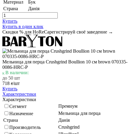
Материал
Бук
Страна
Данія
Купить
Купить в один клик
Скидки % для HoReCa
регистрируй своё заведение →
Мельница для перца Crushgrind Boullion 10 см brown 070335-
0086-HRC-P
В наличии:
до 50 шт
718
/шт
₴
Купить
Характеристики
Характеристики
Премиум
Сегмент
Мельница для перца
Назначение
Страна
Данія
Crushgrind
Производитель