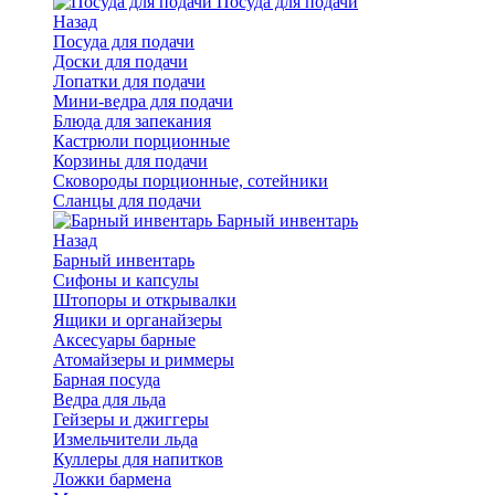
Посуда для подачи
Назад
Посуда для подачи
Доски для подачи
Лопатки для подачи
Мини-ведра для подачи
Блюда для запекания
Кастрюли порционные
Корзины для подачи
Сковороды порционные, сотейники
Сланцы для подачи
Барный инвентарь
Назад
Барный инвентарь
Сифоны и капсулы
Штопоры и открывалки
Ящики и органайзеры
Аксесуары барные
Атомайзеры и риммеры
Барная посуда
Ведра для льда
Гейзеры и джиггеры
Измельчители льда
Куллеры для напитков
Ложки бармена