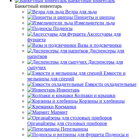
Банкетный инвентарь
Банкетный инвентарь
Ведра для льда
Пинцеты и щипцы
Измельчители льда
Подносы
Аксессуары для
фуршета
Вазы и подсвечники
Диспенсеры для
напитков
Диспенсеры для
сыпучих
Емкости и
мельницы для специй
Емкости охладительные
Инвентарь
Колпаки и крышки
Корзины и хлебницы
Креманки
Мармит
Органайзеры для столовых приборов
Пепельницы
Подносы и