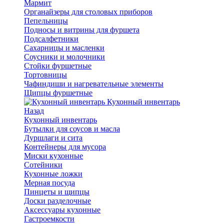
Мармит
Органайзеры для столовых приборов
Пепельницы
Подносы и витрины для фуршета
Подсалфетники
Сахарницы и масленки
Соусники и молочники
Стойки фуршетные
Тортовницы
Чафиндиши и нагревательные элементы
Щипцы фуршетные
Кухонный инвентарь
Назад
Кухонный инвентарь
Бутылки для соусов и масла
Дуршлаги и сита
Контейнеры для мусора
Миски кухонные
Сотейники
Кухонные ложки
Мерная посуда
Пинцеты и щипцы
Доски разделочные
Аксессуары кухонные
Гастроемкости