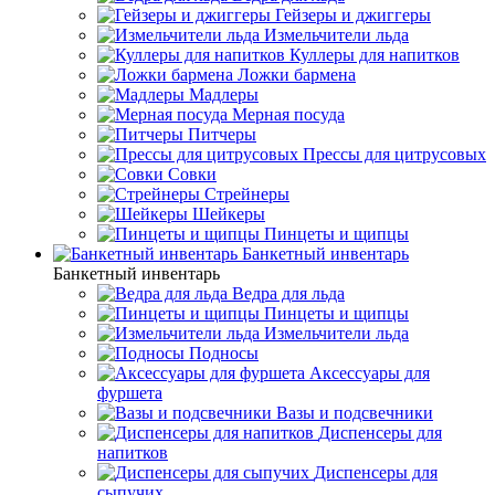
Гейзеры и джиггеры
Измельчители льда
Куллеры для напитков
Ложки бармена
Мадлеры
Мерная посуда
Питчеры
Прессы для цитрусовых
Совки
Стрейнеры
Шейкеры
Пинцеты и щипцы
Банкетный инвентарь
Банкетный инвентарь
Ведра для льда
Пинцеты и щипцы
Измельчители льда
Подносы
Аксессуары для
фуршета
Вазы и подсвечники
Диспенсеры для
напитков
Диспенсеры для
сыпучих