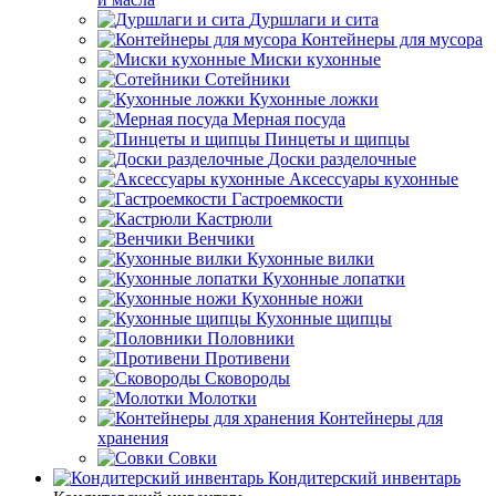
Дуршлаги и сита
Контейнеры для мусора
Миски кухонные
Сотейники
Кухонные ложки
Мерная посуда
Пинцеты и щипцы
Доски разделочные
Аксессуары кухонные
Гастроемкости
Кастрюли
Венчики
Кухонные вилки
Кухонные лопатки
Кухонные ножи
Кухонные щипцы
Половники
Противени
Сковороды
Молотки
Контейнеры для
хранения
Совки
Кондитерский инвентарь