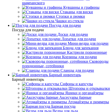
шампанского
Кувшины и графины
Стаканы для виски
Стопки и рюмки
Чашки из стекла
Посуда для подачи
Посуда для подачи
Доски для подачи
Лопатки для подачи
Мини-ведра для подачи
Блюда для запекания
Кастрюли порционные
Корзины для подачи
Сковороды
порционные, сотейники
Сланцы для подачи
Барный инвентарь
Барный инвентарь
Сифоны и капсулы
Штопоры и открывалки
Ящики и органайзеры
Аксесуары барные
Атомайзеры и риммеры
Барная посуда
Ведра для льда