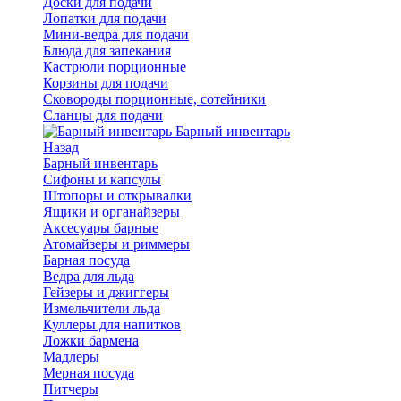
Доски для подачи
Лопатки для подачи
Мини-ведра для подачи
Блюда для запекания
Кастрюли порционные
Корзины для подачи
Сковороды порционные, сотейники
Сланцы для подачи
Барный инвентарь
Назад
Барный инвентарь
Сифоны и капсулы
Штопоры и открывалки
Ящики и органайзеры
Аксесуары барные
Атомайзеры и риммеры
Барная посуда
Ведра для льда
Гейзеры и джиггеры
Измельчители льда
Куллеры для напитков
Ложки бармена
Мадлеры
Мерная посуда
Питчеры