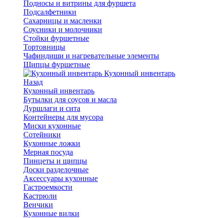
Подносы и витрины для фуршета
Подсалфетники
Сахарницы и масленки
Соусники и молочники
Стойки фуршетные
Тортовницы
Чафиндиши и нагревательные элементы
Щипцы фуршетные
Кухонный инвентарь
Назад
Кухонный инвентарь
Бутылки для соусов и масла
Дуршлаги и сита
Контейнеры для мусора
Миски кухонные
Сотейники
Кухонные ложки
Мерная посуда
Пинцеты и щипцы
Доски разделочные
Аксессуары кухонные
Гастроемкости
Кастрюли
Венчики
Кухонные вилки