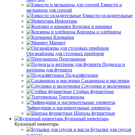
Емкости и
мельницы для специй
Емкости охладительные
Инвентарь
Колпаки и крышки
Корзины и хлебницы
Креманки
Мармит
Органайзеры для столовых приборов
Пепельницы
Подносы и
витрины для фуршета
Подсалфетники
Сахарницы и масленки
Соусники и молочники
Стойки фуршетные
Тортовницы
Чафиндиши и нагревательные элементы
Щипцы фуршетные
Кухонный инвентарь
Кухонный инвентарь
Бутылки для соусов
и масла