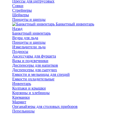
Прессы для цитрусовых
Совки
Стрейнеры
Шейкеры
Пинцеты и щипцы
Банкетный инвентарь
Назад
Банкетный инвентарь
Ведра для льда
Пинцеты и щипцы
Измельчители льда
Подносы
Аксессуары для фуршета
Вазы и подсвечники
Диспенсеры для напитков
Диспенсеры для сыпучих
Емкости и мельницы для специй
Емкости охладительные
Инвентарь
Колпаки и крышки
Корзины и хлебницы
Креманки
Мармит
Органайзеры для столовых приборов
Пепельницы