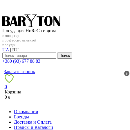
Посуда для HoReCa и дома
импортер
профессиональной
посуды
UA
|
RU
Поиск
+38‎0 (93) 677 88 83
Заказать звонок
0
0
Корзина
0
₴
О компании
Бренды
Доставка и Оплата
Прайсы и Каталоги