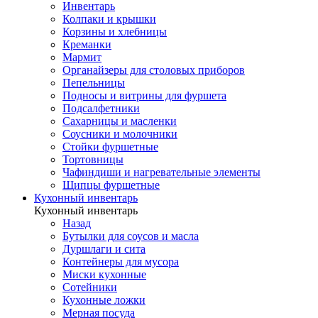
Инвентарь
Колпаки и крышки
Корзины и хлебницы
Креманки
Мармит
Органайзеры для столовых приборов
Пепельницы
Подносы и витрины для фуршета
Подсалфетники
Сахарницы и масленки
Соусники и молочники
Стойки фуршетные
Тортовницы
Чафиндиши и нагревательные элементы
Щипцы фуршетные
Кухонный инвентарь
Кухонный инвентарь
Назад
Бутылки для соусов и масла
Дуршлаги и сита
Контейнеры для мусора
Миски кухонные
Сотейники
Кухонные ложки
Мерная посуда