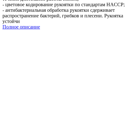
- цветовое кодирование рукоятки по стандартам HACCP;
- антибактериальная обработка рукоятки сдерживает
распространение бактерий, грибков и плесени. Рукоятка
устойчи
Полное описание
Характеристики
Нож мясника
Назначение
Желтый
HACCP
Страна
Испания
Arcos
Производитель
"2900"
Коллекция
Нержавеющая сталь
Материал
Кратность упаковки, шт
6
Желтый
Цвет
Подберите похожие по характеристикам товары, выбрав одно
или несколько свойств
Выбрано:
0
Показать
Спросить менеджера
в Telegram