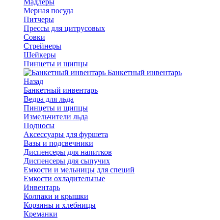
Мадлеры
Мерная посуда
Питчеры
Прессы для цитрусовых
Совки
Стрейнеры
Шейкеры
Пинцеты и щипцы
Банкетный инвентарь
Назад
Банкетный инвентарь
Ведра для льда
Пинцеты и щипцы
Измельчители льда
Подносы
Аксессуары для фуршета
Вазы и подсвечники
Диспенсеры для напитков
Диспенсеры для сыпучих
Емкости и мельницы для специй
Емкости охладительные
Инвентарь
Колпаки и крышки
Корзины и хлебницы
Креманки