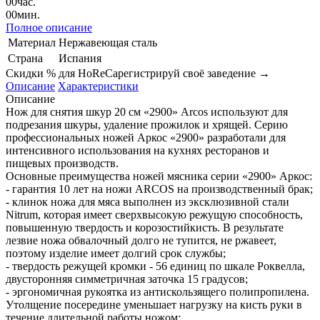
00
час.
00
мин.
Полное описание
Материал
Нержавеющая сталь
Страна
Испания
Скидки % для HoReCa
регистрируй своё заведение →
Описание
Характеристики
Описание
Нож для снятия шкур 20 см «2900» Arcos используют для
подрезания шкуры, удаление прожилок и хрящей. Серию
профессиональных ножей Аркос «2900» разработали для
интенсивного использования на кухнях ресторанов и
пищевых производств.
Основные преимущества ножей мясника серии «2900» Аркос:
- гарантия 10 лет на ножи ARCOS на производственный брак;
- клинок ножа для мяса выполнен из эксклюзивной стали
Nitrum, которая имеет сверхвысокую режущую способность,
повышенную твердость и корозостийкисть. В результате
лезвие ножа обвалочный долго не тупится, не ржавеет,
поэтому изделие имеет долгий срок службы;
- твердость режущей кромки - 56 единиц по шкале Роквелла,
двусторонняя симметричная заточка 15 градусов;
- эргономичная рукоятка из антискользящего полипропилена.
Утолщение посередине уменьшает нагрузку на кисть руки в
течение длительной работы ножом;