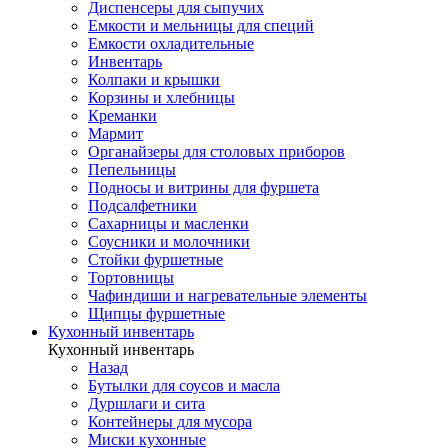
Диспенсеры для сыпучих
Емкости и мельницы для специй
Емкости охладительные
Инвентарь
Колпаки и крышки
Корзины и хлебницы
Креманки
Мармит
Органайзеры для столовых приборов
Пепельницы
Подносы и витрины для фуршета
Подсалфетники
Сахарницы и масленки
Соусники и молочники
Стойки фуршетные
Тортовницы
Чафиндиши и нагревательные элементы
Щипцы фуршетные
Кухонный инвентарь
Кухонный инвентарь
Назад
Бутылки для соусов и масла
Дуршлаги и сита
Контейнеры для мусора
Миски кухонные