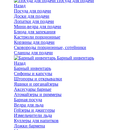
Посуда для подачи
Назад
Посуда для подачи
Доски для подачи
Лопатки для подачи
Мини-ведра для подачи
Блюда для запекания
Кастрюли порционные
Корзины для подачи
Сковороды порционные, сотейники
Сланцы для подачи
Барный инвентарь
Назад
Барный инвентарь
Сифоны и капсулы
Штопоры и открывалки
Ящики и органайзеры
Аксесуары барные
Атомайзеры и риммеры
Барная посуда
Ведра для льда
Гейзеры и джиггеры
Измельчители льда
Куллеры для напитков
Ложки бармена