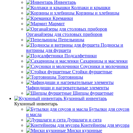
Инвентарь
Колпаки и крышки
Корзины и хлебницы
Креманки
Мармит
Органайзеры для столовых приборов
Пепельницы
Подносы и
витрины для фуршета
Подсалфетники
Сахарницы и масленки
Соусники и молочники
Стойки фуршетные
Тортовницы
Чафиндиши и нагревательные элементы
Щипцы фуршетные
Кухонный инвентарь
Кухонный инвентарь
Бутылки для соусов
и масла
Дуршлаги и сита
Контейнеры для мусора
Миски кухонные