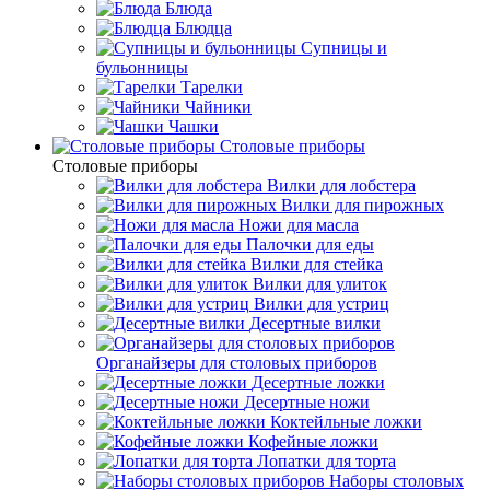
Блюда
Блюдца
Супницы и
бульонницы
Тарелки
Чайники
Чашки
Cтоловые приборы
Cтоловые приборы
Вилки для лобстера
Вилки для пирожных
Ножи для масла
Палочки для еды
Вилки для стейка
Вилки для улиток
Вилки для устриц
Десертные вилки
Органайзеры для столовых приборов
Десертные ложки
Десертные ножи
Коктейльные ложки
Кофейные ложки
Лопатки для торта
Наборы столовых