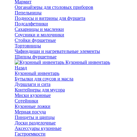
Мармит
Органайзеры для столовых приборов
Пепельницы
Подносы и витрины для фуршета
Подсалфетники
Сахарницы и масленки
Соусники и молочники
Стойки фуршетные
Тортовницы
Чафиндиши и нагревательные элементы
Щипцы фуршетные
Кухонный инвентарь
Назад
Кухонный инвентарь
Бутылки для соусов и масла
Дуршлаги и сита
Контейнеры для мусора
Миски кухонные
Сотейники
Кухонные ложки
Мерная посуда
Пинцеты и щипцы
Доски разделочные
Аксессуары кухонные
Гастроемкости