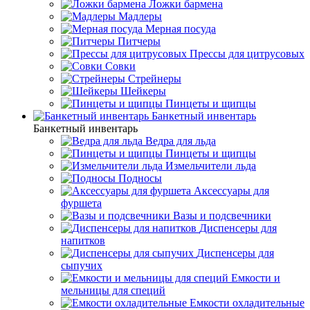
Ложки бармена
Мадлеры
Мерная посуда
Питчеры
Прессы для цитрусовых
Совки
Стрейнеры
Шейкеры
Пинцеты и щипцы
Банкетный инвентарь
Банкетный инвентарь
Ведра для льда
Пинцеты и щипцы
Измельчители льда
Подносы
Аксессуары для
фуршета
Вазы и подсвечники
Диспенсеры для
напитков
Диспенсеры для
сыпучих
Емкости и
мельницы для специй
Емкости охладительные