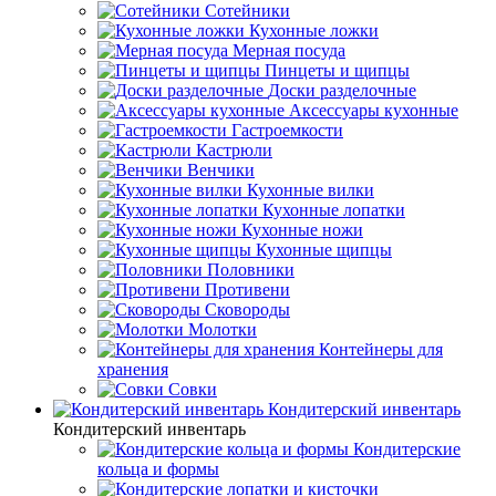
Сотейники
Кухонные ложки
Мерная посуда
Пинцеты и щипцы
Доски разделочные
Аксессуары кухонные
Гастроемкости
Кастрюли
Венчики
Кухонные вилки
Кухонные лопатки
Кухонные ножи
Кухонные щипцы
Половники
Противени
Сковороды
Молотки
Контейнеры для
хранения
Совки
Кондитерский инвентарь
Кондитерский инвентарь
Кондитерские
кольца и формы