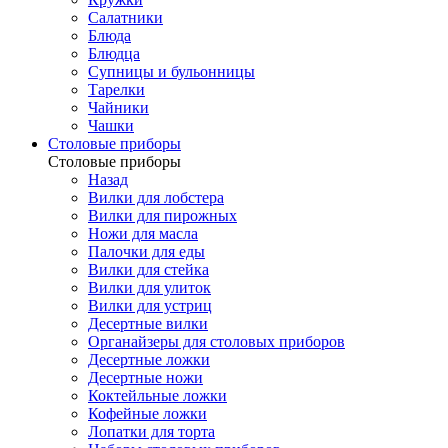
Салатники
Блюда
Блюдца
Супницы и бульонницы
Тарелки
Чайники
Чашки
Cтоловые приборы
Cтоловые приборы
Назад
Вилки для лобстера
Вилки для пирожных
Ножи для масла
Палочки для еды
Вилки для стейка
Вилки для улиток
Вилки для устриц
Десертные вилки
Органайзеры для столовых приборов
Десертные ложки
Десертные ножи
Коктейльные ложки
Кофейные ложки
Лопатки для торта