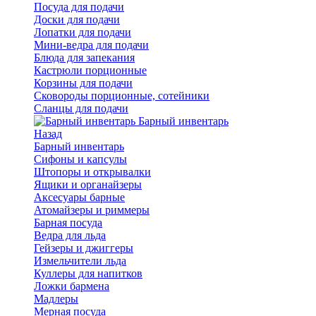
Посуда для подачи
Доски для подачи
Лопатки для подачи
Мини-ведра для подачи
Блюда для запекания
Кастрюли порционные
Корзины для подачи
Сковороды порционные, сотейники
Сланцы для подачи
Барный инвентарь
Назад
Барный инвентарь
Сифоны и капсулы
Штопоры и открывалки
Ящики и органайзеры
Аксесуары барные
Атомайзеры и риммеры
Барная посуда
Ведра для льда
Гейзеры и джиггеры
Измельчители льда
Куллеры для напитков
Ложки бармена
Мадлеры
Мерная посуда