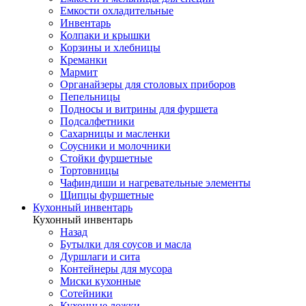
Емкости охладительные
Инвентарь
Колпаки и крышки
Корзины и хлебницы
Креманки
Мармит
Органайзеры для столовых приборов
Пепельницы
Подносы и витрины для фуршета
Подсалфетники
Сахарницы и масленки
Соусники и молочники
Стойки фуршетные
Тортовницы
Чафиндиши и нагревательные элементы
Щипцы фуршетные
Кухонный инвентарь
Кухонный инвентарь
Назад
Бутылки для соусов и масла
Дуршлаги и сита
Контейнеры для мусора
Миски кухонные
Сотейники
Кухонные ложки