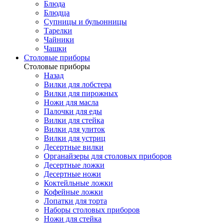
Блюда
Блюдца
Супницы и бульонницы
Тарелки
Чайники
Чашки
Cтоловые приборы
Cтоловые приборы
Назад
Вилки для лобстера
Вилки для пирожных
Ножи для масла
Палочки для еды
Вилки для стейка
Вилки для улиток
Вилки для устриц
Десертные вилки
Органайзеры для столовых приборов
Десертные ложки
Десертные ножи
Коктейльные ложки
Кофейные ложки
Лопатки для торта
Наборы столовых приборов
Ножи для стейка