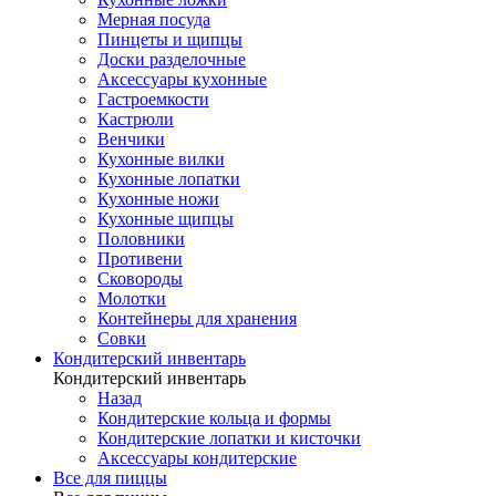
Мерная посуда
Пинцеты и щипцы
Доски разделочные
Аксессуары кухонные
Гастроемкости
Кастрюли
Венчики
Кухонные вилки
Кухонные лопатки
Кухонные ножи
Кухонные щипцы
Половники
Противени
Сковороды
Молотки
Контейнеры для хранения
Совки
Кондитерский инвентарь
Кондитерский инвентарь
Назад
Кондитерские кольца и формы
Кондитерские лопатки и кисточки
Аксессуары кондитерские
Все для пиццы