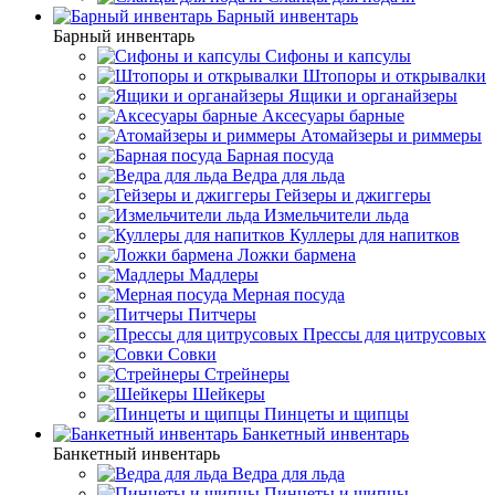
Барный инвентарь
Барный инвентарь
Сифоны и капсулы
Штопоры и открывалки
Ящики и органайзеры
Аксесуары барные
Атомайзеры и риммеры
Барная посуда
Ведра для льда
Гейзеры и джиггеры
Измельчители льда
Куллеры для напитков
Ложки бармена
Мадлеры
Мерная посуда
Питчеры
Прессы для цитрусовых
Совки
Стрейнеры
Шейкеры
Пинцеты и щипцы
Банкетный инвентарь
Банкетный инвентарь
Ведра для льда
Пинцеты и щипцы