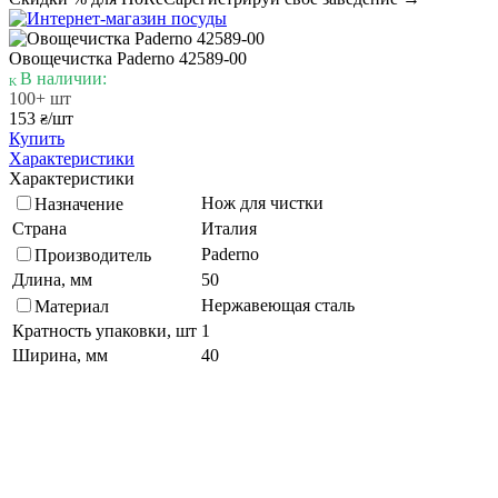
Овощечистка Paderno 42589-00
В наличии:
100+ шт
153
/шт
₴
Купить
Характеристики
Характеристики
Нож для чистки
Назначение
Страна
Италия
Paderno
Производитель
Длина, мм
50
Нержавеющая сталь
Материал
Кратность упаковки, шт
1
Ширина, мм
40
Подберите похожие по характеристикам товары, выбрав одно
или несколько свойств
Выбрано:
0
Показать
Спросить менеджера