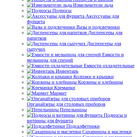
Измельчители льда
Подносы
Аксессуары для
фуршета
Вазы и подсвечники
Диспенсеры для
напитков
Диспенсеры для
сыпучих
Емкости и
мельницы для специй
Емкости охладительные
Инвентарь
Колпаки и крышки
Корзины и хлебницы
Креманки
Мармит
Органайзеры для столовых приборов
Пепельницы
Подносы и
витрины для фуршета
Подсалфетники
Сахарницы и масленки