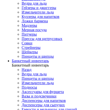
Ведра для льда
Гейзеры и джиггеры
Измельчители льда
Куллеры для напитков
Ложки бармена
Мадлеры
Мерная посуда
Питчеры
Прессы для цитрусовых
Совки
Стрейнеры
Шейкеры
Пинцеты и щипцы
Банкетный инвентарь
Банкетный инвентарь
Назад
Ведра для льда
Пинцеты и щипцы
Измельчители льда
Подносы
Аксессуары для фуршета
Вазы и подсвечники
Диспенсеры для напитков
Диспенсеры для сыпучих
Емкости и мельницы для специй