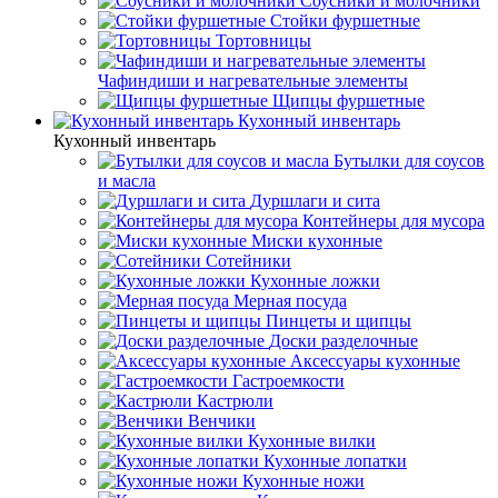
Соусники и молочники
Стойки фуршетные
Тортовницы
Чафиндиши и нагревательные элементы
Щипцы фуршетные
Кухонный инвентарь
Кухонный инвентарь
Бутылки для соусов
и масла
Дуршлаги и сита
Контейнеры для мусора
Миски кухонные
Сотейники
Кухонные ложки
Мерная посуда
Пинцеты и щипцы
Доски разделочные
Аксессуары кухонные
Гастроемкости
Кастрюли
Венчики
Кухонные вилки
Кухонные лопатки
Кухонные ножи