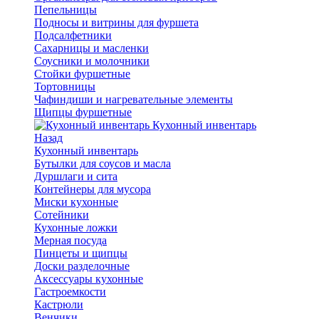
Пепельницы
Подносы и витрины для фуршета
Подсалфетники
Сахарницы и масленки
Соусники и молочники
Стойки фуршетные
Тортовницы
Чафиндиши и нагревательные элементы
Щипцы фуршетные
Кухонный инвентарь
Назад
Кухонный инвентарь
Бутылки для соусов и масла
Дуршлаги и сита
Контейнеры для мусора
Миски кухонные
Сотейники
Кухонные ложки
Мерная посуда
Пинцеты и щипцы
Доски разделочные
Аксессуары кухонные
Гастроемкости
Кастрюли
Венчики