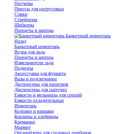
Питчеры
Прессы для цитрусовых
Совки
Стрейнеры
Шейкеры
Пинцеты и щипцы
Банкетный инвентарь
Назад
Банкетный инвентарь
Ведра для льда
Пинцеты и щипцы
Измельчители льда
Подносы
Аксессуары для фуршета
Вазы и подсвечники
Диспенсеры для напитков
Диспенсеры для сыпучих
Емкости и мельницы для специй
Емкости охладительные
Инвентарь
Колпаки и крышки
Корзины и хлебницы
Креманки
Мармит
Органайзеры для столовых приборов